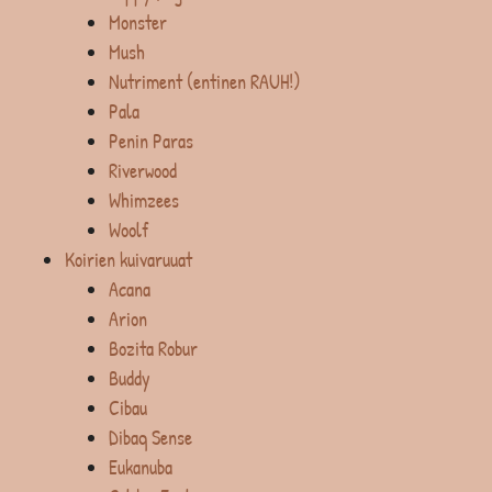
Monster
Mush
Nutriment (entinen RAUH!)
Pala
Penin Paras
Riverwood
Whimzees
Woolf
Koirien kuivaruuat
Acana
Arion
Bozita Robur
Buddy
Cibau
Dibaq Sense
Eukanuba