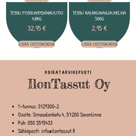
TESSU POSSUNSYDÄNKUUTIO
TESSU KALKKUNANJAUHELIHA
4,8KG
500G
32,95
€
2,95
€
LISÄÄ OSTOSKORIIN
LISÄÄ OSTOSKORIIN
Y-tunnus: 3129300-2
Osoite: Simasalonkatu 4, 57200 Savonlinna
Puh:
050 3515433
Sähköposti: info@ilontassut.fi