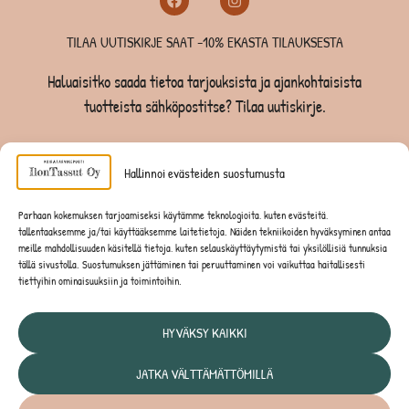
TILAA UUTISKIRJE SAAT -10% EKASTA TILAUKSESTA
Haluaisitko saada tietoa tarjouksista ja ajankohtaisista
tuotteista sähköpostitse? Tilaa uutiskirje.
TILAA UUTISKIRJE -SAAT -10% EKASTA TILAUKSESTA
Hallinnoi evästeiden suostumusta
KOIRILLE
Parhaan kokemuksen tarjoamiseksi käytämme teknologioita, kuten evästeitä,
tallentaaksemme ja/tai käyttääksemme laitetietoja. Näiden tekniikoiden hyväksyminen antaa
KISSOILLE
meille mahdollisuuden käsitellä tietoja, kuten selauskäyttäytymistä tai yksilöllisiä tunnuksia
tällä sivustolla. Suostumuksen jättäminen tai peruuttaminen voi vaikuttaa haitallisesti
tiettyihin ominaisuuksiin ja toimintoihin.
JYRSIJÖILLE
HYVÄKSY KAIKKI
JATKA VÄLTTÄMÄTTÖMILLÄ
Tietosuojaseloste