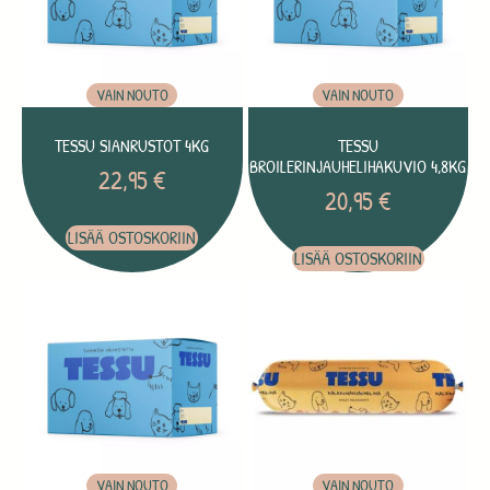
VAIN NOUTO
VAIN NOUTO
TESSU SIANRUSTOT 4KG
TESSU
BROILERINJAUHELIHAKUVIO 4,8KG
22,95
€
20,95
€
LISÄÄ OSTOSKORIIN
LISÄÄ OSTOSKORIIN
VAIN NOUTO
VAIN NOUTO