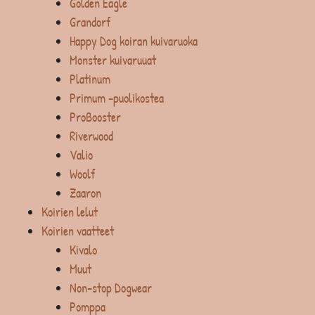
Golden Eagle
Grandorf
Happy Dog koiran kuivaruoka
Monster kuivaruuat
Platinum
Primum -puolikostea
ProBooster
Riverwood
Valio
Woolf
Zaaron
Koirien lelut
Koirien vaatteet
Kivalo
Muut
Non-stop Dogwear
Pomppa