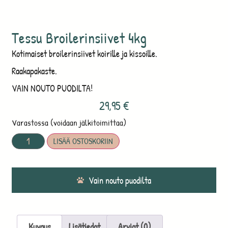
Tessu Broilerinsiivet 4kg
Kotimaiset broilerinsiivet koirille ja kissoille.
Raakapakaste.
VAIN NOUTO PUODILTA!
29,95
€
Varastossa (voidaan jälkitoimittaa)
LISÄÄ OSTOSKORIIN
Vain nouto puodilta
Kuvaus
Lisätiedot
Arviot (0)