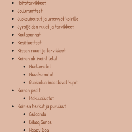
Hoitotarvikkeet
Joulutuotteet
Juoksuhousut ja urosvyöt koirille
Jyrsijöiden ruuat ja tarvikkeet
Kaulapannat
Kesätuotteet
Kissan ruuat ja tarvikkeet
Koiran aktivointilelut
Nuolumatot
Nuuskumatot
Ruokailua hidastavat kupit
Koiran pedit
Makuualustat
Koirien herkut ja puruluut
Belcando
Dibaq Sense
Happy Dog