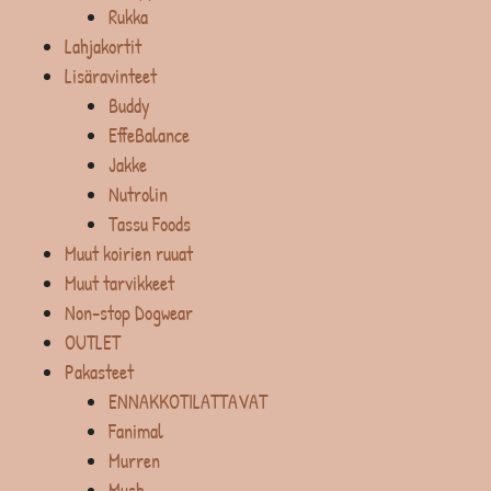
Rukka
Lahjakortit
Lisäravinteet
Buddy
EffeBalance
Jakke
Nutrolin
Tassu Foods
Muut koirien ruuat
Muut tarvikkeet
Non-stop Dogwear
OUTLET
Pakasteet
ENNAKKOTILATTAVAT
Fanimal
Murren
Mush