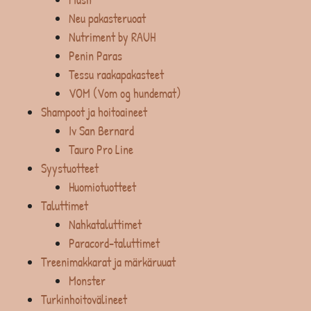
Neu pakasteruoat
Nutriment by RAUH
Penin Paras
Tessu raakapakasteet
VOM (Vom og hundemat)
Shampoot ja hoitoaineet
Iv San Bernard
Tauro Pro Line
Syystuotteet
Huomiotuotteet
Taluttimet
Nahkataluttimet
Paracord-taluttimet
Treenimakkarat ja märkäruuat
Monster
Turkinhoitovälineet