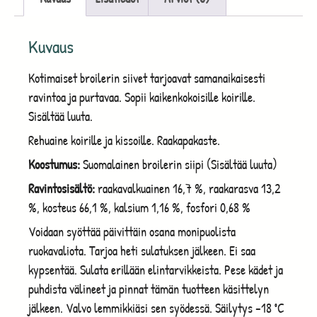
Kuvaus
Kotimaiset broilerin siivet tarjoavat samanaikaisesti
ravintoa ja purtavaa. Sopii kaikenkokoisille koirille.
Sisältää luuta.
Rehuaine koirille ja kissoille. Raakapakaste.
Koostumus:
Suomalainen broilerin siipi (Sisältää luuta)
Ravintosisältö:
raakavalkuainen 16,7 %, raakarasva 13,2
%, kosteus 66,1 %, kalsium 1,16 %, fosfori 0,68 %
Voidaan syöttää päivittäin osana monipuolista
ruokavaliota. Tarjoa heti sulatuksen jälkeen. Ei saa
kypsentää. Sulata erillään elintarvikkeista. Pese kädet ja
puhdista välineet ja pinnat tämän tuotteen käsittelyn
jälkeen. Valvo lemmikkiäsi sen syödessä. Säilytys –18 ˚C