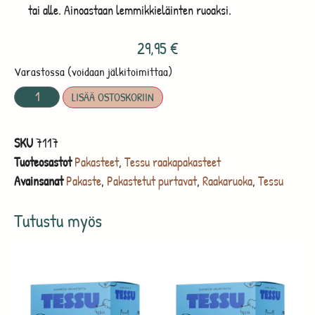
tai alle. Ainoastaan lemmikkieläinten ruoaksi.
29,95
€
Varastossa (voidaan jälkitoimittaa)
LISÄÄ OSTOSKORIIN
SKU
7117
Tuoteosastot
Pakasteet
,
Tessu raakapakasteet
Avainsanat
Pakaste
,
Pakastetut purtavat
,
Raakaruoka
,
Tessu
Tutustu myös