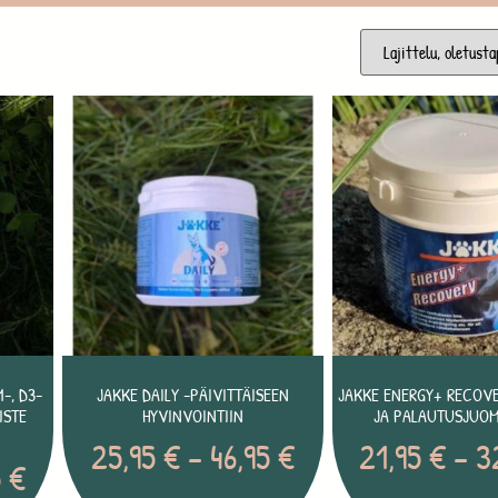
-, D3-
JAKKE DAILY -PÄIVITTÄISEEN
JAKKE ENERGY+ RECOVE
ISTE
HYVINVOINTIIN
JA PALAUTUSJUO
25,95
€
–
46,95
€
21,95
€
–
3
5
€