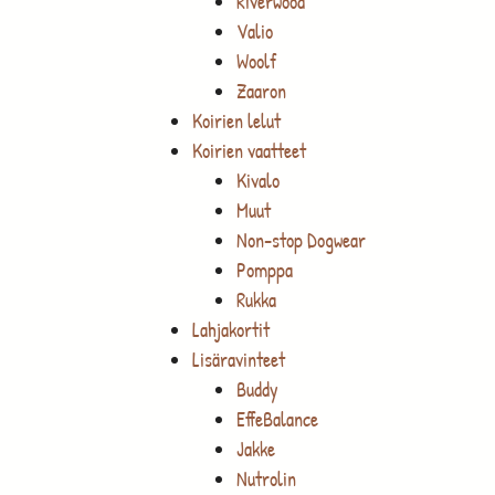
Riverwood
Valio
Woolf
Zaaron
Koirien lelut
Koirien vaatteet
Kivalo
Muut
Non-stop Dogwear
Pomppa
Rukka
Lahjakortit
Lisäravinteet
Buddy
EffeBalance
Jakke
Nutrolin