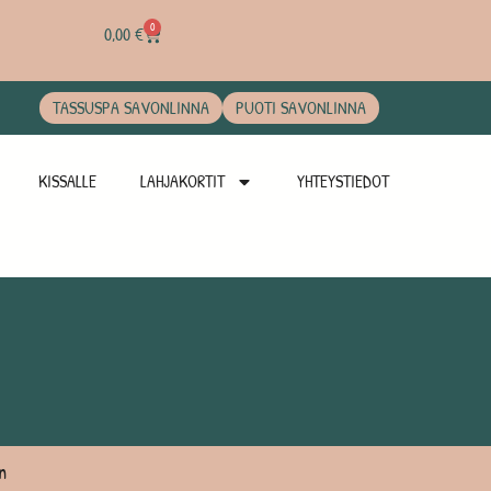
0
0,00
€
TASSUSPA SAVONLINNA
PUOTI SAVONLINNA
KISSALLE
LAHJAKORTIT
YHTEYSTIEDOT
n