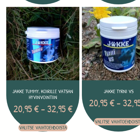
JAKKE TUMMY, KOIRILLE VATSAN
JAKKE TYRNI VS
HYVINVOINTIIN
20,95
€
–
32,9
20,95
€
–
32,95
€
VALITSE VAIHTOEHDOIS
VALITSE VAIHTOEHDOISTA