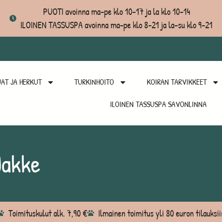
PUOTI avoinna ma-pe klo 10-17 ja la klo 10-14
ILOINEN TASSUSPA avoinna ma-pe klo 8-21 ja la-su klo 9-21
AT JA HERKUT
TURKINHOITO
KOIRAN TARVIKKEET
ILOINEN TASSUSPA SAVONLINNA
Jakke
Toimituskulut alk. 7,90 €
Ilmainen toimitus yli 80 euron tilauksii