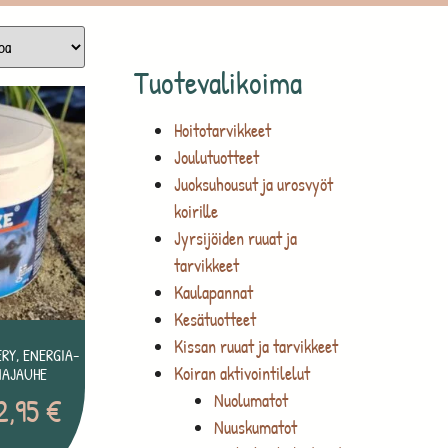
Tuotevalikoima
Hoitotarvikkeet
Joulutuotteet
Juoksuhousut ja urosvyöt
koirille
Jyrsijöiden ruuat ja
tarvikkeet
Kaulapannat
Kesätuotteet
Kissan ruuat ja tarvikkeet
RY, ENERGIA-
Koiran aktivointilelut
MAJAUHE
Nuolumatot
2,95
€
Nuuskumatot