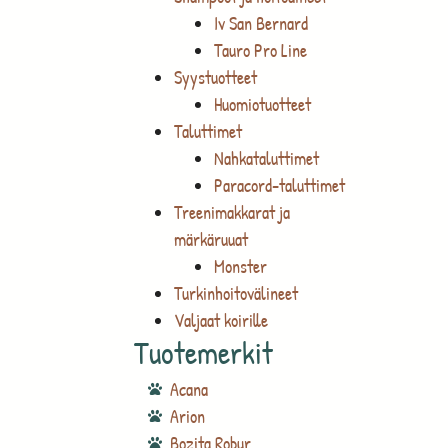
Iv San Bernard
Tauro Pro Line
Syystuotteet
Huomiotuotteet
Taluttimet
Nahkataluttimet
Paracord-taluttimet
Treenimakkarat ja
märkäruuat
Monster
Turkinhoitovälineet
Valjaat koirille
Tuotemerkit
Acana
Arion
Bozita Robur