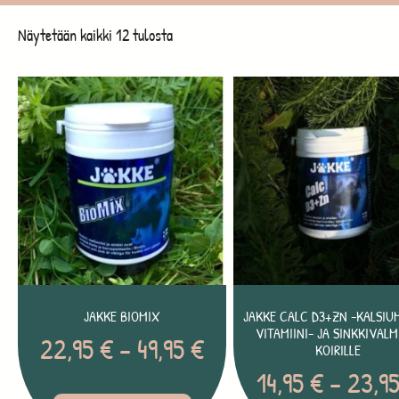
Näytetään kaikki 12 tulosta
JAKKE BIOMIX
JAKKE CALC D3+ZN -KALSIUM
VITAMIINI- JA SINKKIVALM
22,95
€
–
49,95
€
KOIRILLE
14,95
€
–
23,9