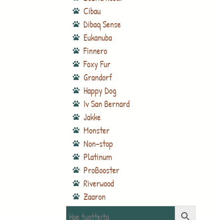
Cibau
Dibaq Sense
Eukanuba
Finnero
Foxy Fur
Grandorf
Happy Dog
Iv San Bernard
Jakke
Monster
Non-stop
Platinum
ProBooster
Riverwood
Zaaron