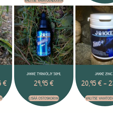
VALITSE VAIHTOEHDOISTA
JAKKE TYRNIÖLJY 50ML
JAKKE ZINC
5
€
29,95
€
20,95
€
–
2
TA
LISÄÄ OSTOSKORIIN
VALITSE VAIHTOE