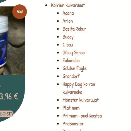
Koirien kuivaruuat
Ale!
Acana
Arion
Bozita Robur
Buddy
Cibau
Dibaq Sense
Eukanuba
Golden Eagle
Grandorf
Happy Dog koiran
+
kuivaruoka
3,96
€
Monster kuivaruuat
Platinum
HDOISTA
Primum -puolikostea
ProBooster