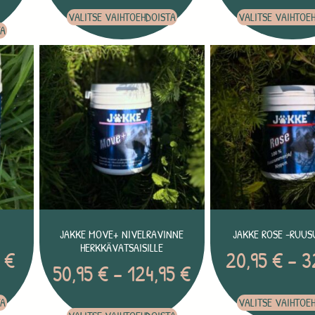
VALITSE VAIHTOEHDOISTA
VALITSE VAIHTOE
TA
JAKKE MOVE+ NIVELRAVINNE
JAKKE ROSE -RUU
HERKKÄVATSAISILLE
5
€
20,95
€
–
3
50,95
€
–
124,95
€
TA
VALITSE VAIHTOE