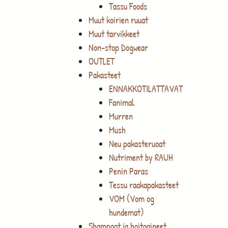
Tassu Foods
Muut koirien ruuat
Muut tarvikkeet
Non-stop Dogwear
OUTLET
Pakasteet
ENNAKKOTILATTAVAT
Fanimal
Murren
Mush
Neu pakasteruoat
Nutriment by RAUH
Penin Paras
Tessu raakapakasteet
VOM (Vom og
hundemat)
Shampoot ja hoitoaineet