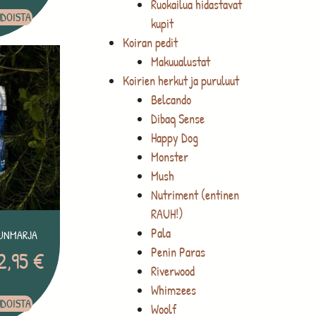
Ruokailua hidastavat
HDOISTA
kupit
Koiran pedit
Makuualustat
Koirien herkut ja puruluut
Belcando
Dibaq Sense
Happy Dog
Monster
Mush
Nutriment (entinen
RAUH!)
Pala
SUNMARJA
Penin Paras
2,95
€
Riverwood
Whimzees
HDOISTA
Woolf