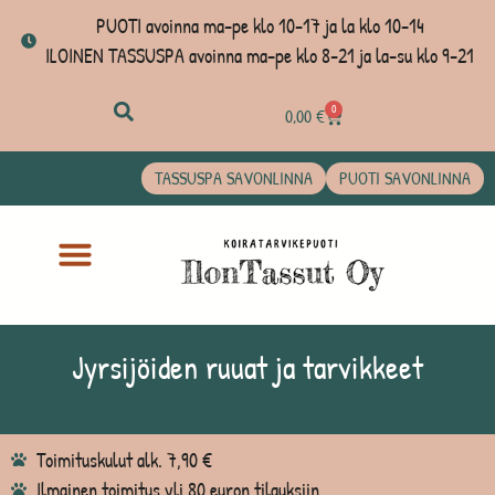
PUOTI avoinna ma-pe klo 10-17 ja la klo 10-14
ILOINEN TASSUSPA avoinna ma-pe klo 8-21 ja la-su klo 9-21
0
0,00
€
TASSUSPA SAVONLINNA
PUOTI SAVONLINNA
Jyrsijöiden ruuat ja tarvikkeet
Toimituskulut alk. 7,90 €
Ilmainen toimitus yli 80 euron tilauksiin