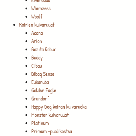
Riverwood
Whimzees
Woolf
Koirien kuivaruuat
Acana
Arion
Bozita Robur
Buddy
Cibau
Dibaq Sense
Eukanuba
Golden Eagle
Grandorf
Happy Dog koiran kuivaruoka
Monster kuivaruuat
Platinum
Primum -puolikostea