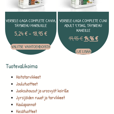
VERSELE-LAGA COMPLETE CAVIA,
VERSELE-LAGA COMPLETE CUNI
TÄYSREHU MARSUILLE
ADULT 1,75KG, TÄYSREHU
KANEILLE
5,24
€
–
18,95
€
19,95
€
14,96
€
VALITSE VAIHTOEHDOISTA
LUE LISÄÄ
Tuotevalikoima
Hoitotarvikkeet
Joulutuotteet
Juoksuhousut ja urosvyöt koirille
Jyrsijöiden ruuat ja tarvikkeet
Kaulapannat
Kesätuotteet