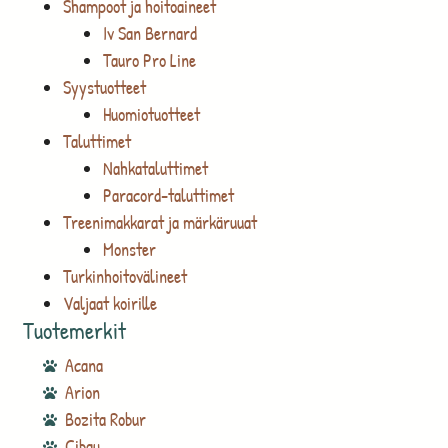
Shampoot ja hoitoaineet
Iv San Bernard
Tauro Pro Line
Syystuotteet
Huomiotuotteet
Taluttimet
Nahkataluttimet
Paracord-taluttimet
Treenimakkarat ja märkäruuat
Monster
Turkinhoitovälineet
Valjaat koirille
Tuotemerkit
Acana
Arion
Bozita Robur
Cibau