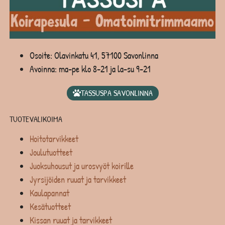
Osoite: Olavinkatu 41, 57100 Savonlinna
Avoinna: ma-pe klo 8-21 ja la-su 9-21
TASSUSPA SAVONLINNA
TUOTEVALIKOIMA
Hoitotarvikkeet
Joulutuotteet
Juoksuhousut ja urosvyöt koirille
Jyrsijöiden ruuat ja tarvikkeet
Kaulapannat
Kesätuotteet
Kissan ruuat ja tarvikkeet