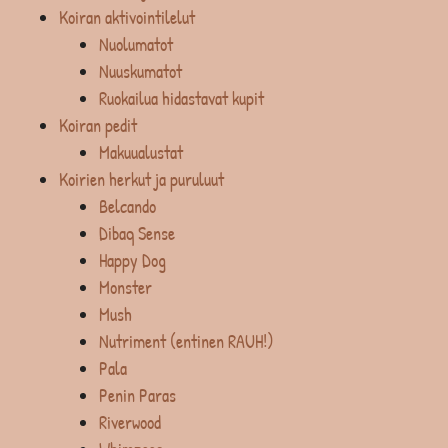
Koiran aktivointilelut
Nuolumatot
Nuuskumatot
Ruokailua hidastavat kupit
Koiran pedit
Makuualustat
Koirien herkut ja puruluut
Belcando
Dibaq Sense
Happy Dog
Monster
Mush
Nutriment (entinen RAUH!)
Pala
Penin Paras
Riverwood