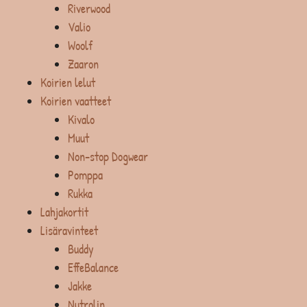
Riverwood
Valio
Woolf
Zaaron
Koirien lelut
Koirien vaatteet
Kivalo
Muut
Non-stop Dogwear
Pomppa
Rukka
Lahjakortit
Lisäravinteet
Buddy
EffeBalance
Jakke
Nutrolin