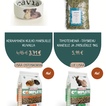
KERAAMINEN KULHO MARSUILLE
TIMOTEIHEINÄ -TÄYSREHU
KUVALLA
KANEILLE JA JYRSIJÖILLE 1KG
4,95
€
3,71
€
5,99
€
LISÄÄ OSTOSKORIIN
LUE LISÄÄ
Ale!
Ale!