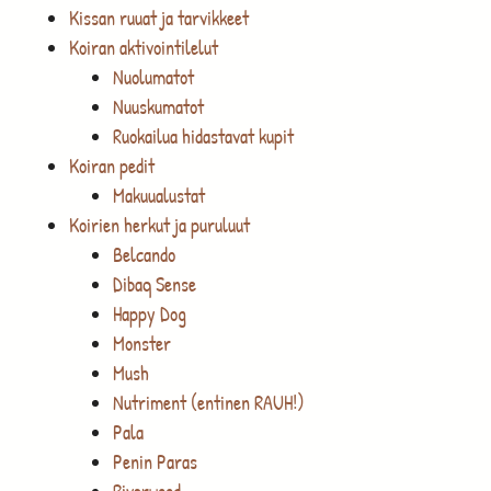
Kissan ruuat ja tarvikkeet
Koiran aktivointilelut
Nuolumatot
Nuuskumatot
Ruokailua hidastavat kupit
Koiran pedit
Makuualustat
Koirien herkut ja puruluut
Belcando
Dibaq Sense
Happy Dog
Monster
Mush
Nutriment (entinen RAUH!)
Pala
Penin Paras