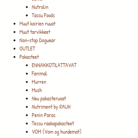
Nutrolin
Tassu Foods
Muut koirien ruuat
Muut tarvikkeet
Non-stop Dogwear
OUTLET
Pakasteet
ENNAKKOTILATTAVAT
Fanimal
Murren
Mush
Neu pakasteruoat
Nutriment by RAUH
Penin Paras
Tessu raakapakasteet
VOM (Vom og hundemat)