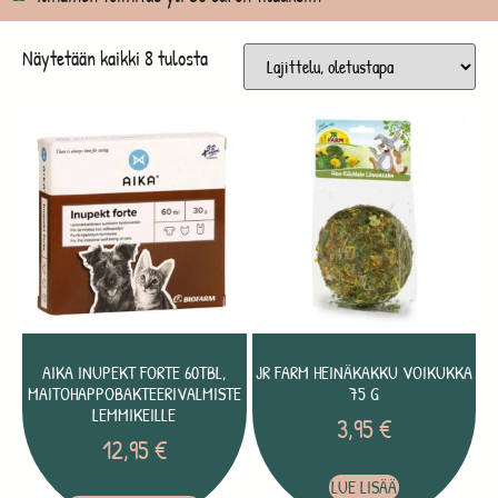
Näytetään kaikki 8 tulosta
AIKA INUPEKT FORTE 60TBL,
JR FARM HEINÄKAKKU VOIKUKKA
MAITOHAPPOBAKTEERIVALMISTE
75 G
LEMMIKEILLE
3,95
€
12,95
€
LUE LISÄÄ