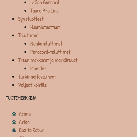
Iv San Bernard
Tauro Pro Line
Syystuotteet
Huomiotuotteet
Taluttimet
Nahkataluttimet
Paracord-taluttimet
Treenimakkarat ja märkäruuat
Monster
Turkinhoitovälineet
Valjaat koirille
TUOTEMERKKEJÄ
Acana
Arion
Bozita Robur