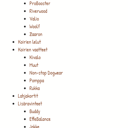
ProBooster
Riverwood
Valio
Woolf
Zaaron
Koirien lelut
Koirien vaatteet
Kivalo
Muut
Non-stop Dogwear
Pomppa
Rukka
Lahjakortit
Lisäravinteet
Buddy
EffeBalance
Jakke