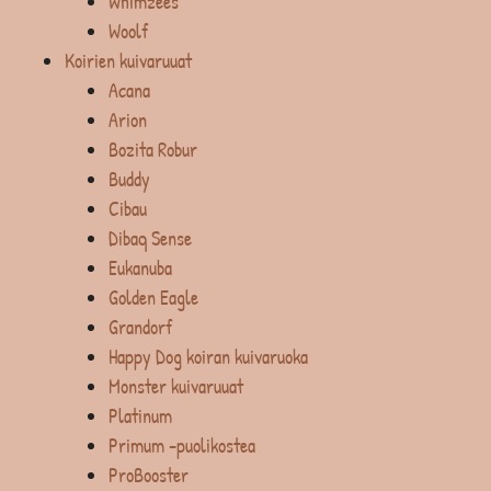
Whimzees
Woolf
Koirien kuivaruuat
Acana
Arion
Bozita Robur
Buddy
Cibau
Dibaq Sense
Eukanuba
Golden Eagle
Grandorf
Happy Dog koiran kuivaruoka
Monster kuivaruuat
Platinum
Primum -puolikostea
ProBooster