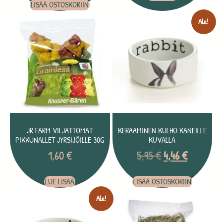
LISÄÄ OSTOSKORIIN
Ale!
JR FARM VILJATTOMAT
KERAAMINEN KULHO KANEILLE
PIKKUNALLET JYRSIJÖILLE 30G
KUVALLA
1,60
€
5,95
€
4,46
€
LUE LISÄÄ
LISÄÄ OSTOSKORIIN
Ale!