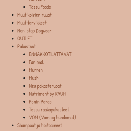
Tassu Foods
Muut koirien ruuat
Muut tarvikkeet
Non-stop Dogwear
OUTLET
Pakasteet
ENNAKKOTILATTAVAT
Fanimal
Murren
Mush
Neu pakasteruoat
Nutriment by RAUH
Penin Paras
Tessu raakapakasteet
VOM (Vom og hundemat)
Shampoot ja hoitoaineet