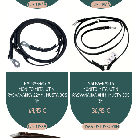
LUE LISÄÄ
LUE LISÄÄ
NAHKA-NASTA
NAHKA-NASTA
MONITOIMITALUTIN,
MONITOIMITALUTIN,
RASVANAHKA 22MM, MUSTA 3OS
RASVANAHKA 8MM, MUSTA 3OS
4M
3M
69,95
€
36,95
€
LUE LISÄÄ
LISÄÄ OSTOSKORIIN