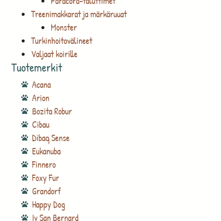
Paracord-taluttimet
Treenimakkarat ja märkäruuat
Monster
Turkinhoitovälineet
Valjaat koirille
Tuotemerkit
Acana
Arion
Bozita Robur
Cibau
Dibaq Sense
Eukanuba
Finnero
Foxy Fur
Grandorf
Happy Dog
Iv San Bernard