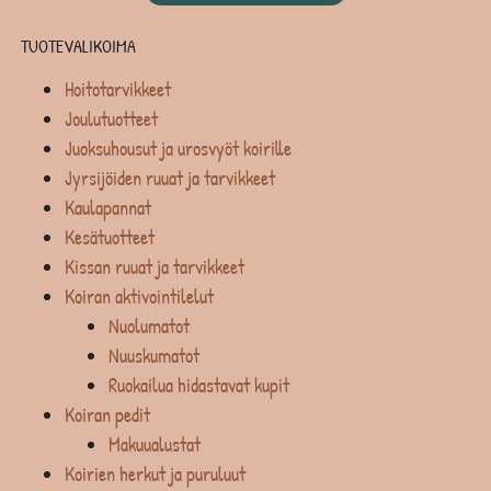
TUOTEVALIKOIMA
Hoitotarvikkeet
Joulutuotteet
Juoksuhousut ja urosvyöt koirille
Jyrsijöiden ruuat ja tarvikkeet
Kaulapannat
Kesätuotteet
Kissan ruuat ja tarvikkeet
Koiran aktivointilelut
Nuolumatot
Nuuskumatot
Ruokailua hidastavat kupit
Koiran pedit
Makuualustat
Koirien herkut ja puruluut