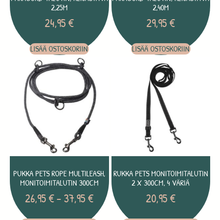
2,25M
2,40M
24,95
€
29,95
€
LISÄÄ OSTOSKORIIN
LISÄÄ OSTOSKORIIN
PUKKA PETS ROPE MULTILEASH,
RUKKA PETS MONITOIMITALUTIN
MONITOIMITALUTIN 300CM
2 X 300CM, 4 VÄRIÄ
26,95
€
–
37,95
€
20,95
€