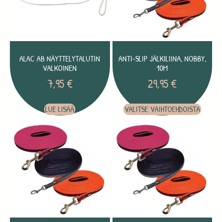
ALAC AB NÄYTTELYTALUTIN
ANTI-SLIP JÄLKILIINA, NOBBY,
VALKOINEN
10M
7,95
€
29,95
€
LUE LISÄÄ
VALITSE VAIHTOEHDOISTA