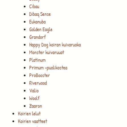
Cibau
Dibaq Sense
Eukanuba
Golden Eagle
Grandorf
Happy Dog koiran kuivaruoka
Monster kuivaruuat
Platinum
Primum -puolikostea
ProBooster
Riverwood
Valio
Woolf
Zaaron
Koirien lelut
Koirien vaatteet