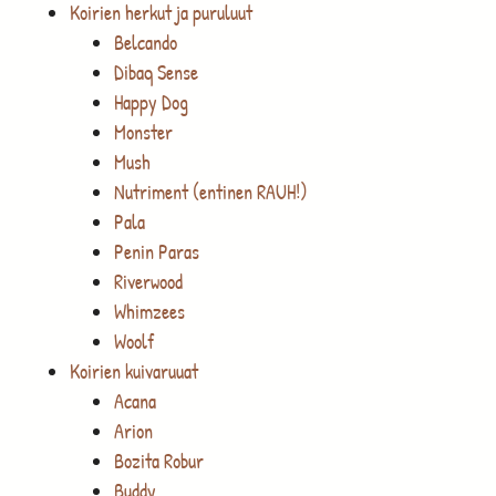
Koirien herkut ja puruluut
Belcando
Dibaq Sense
Happy Dog
Monster
Mush
Nutriment (entinen RAUH!)
Pala
Penin Paras
Riverwood
Whimzees
Woolf
Koirien kuivaruuat
Acana
Arion
Bozita Robur
Buddy