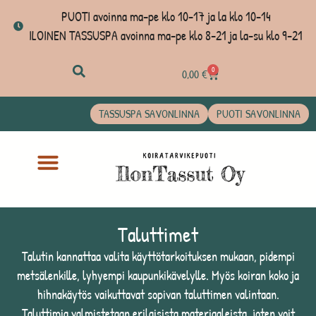
PUOTI avoinna ma-pe klo 10-17 ja la klo 10-14
ILOINEN TASSUSPA avoinna ma-pe klo 8-21 ja la-su klo 9-21
0
0,00
€
TASSUSPA SAVONLINNA
PUOTI SAVONLINNA
Taluttimet
Talutin kannattaa valita käyttötarkoituksen mukaan, pidempi
metsälenkille, lyhyempi kaupunkikävelylle. Myös koiran koko ja
hihnakäytös vaikuttavat sopivan taluttimen valintaan.
Taluttimia valmistetaan erilaisista materiaaleista, joten voit