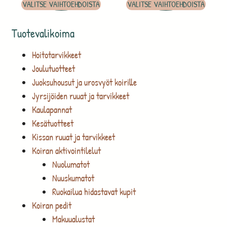
VALITSE VAIHTOEHDOISTA
VALITSE VAIHTOEHDOISTA
Tuotevalikoima
Hoitotarvikkeet
Joulutuotteet
Juoksuhousut ja urosvyöt koirille
Jyrsijöiden ruuat ja tarvikkeet
Kaulapannat
Kesätuotteet
Kissan ruuat ja tarvikkeet
Koiran aktivointilelut
Nuolumatot
Nuuskumatot
Ruokailua hidastavat kupit
Koiran pedit
Makuualustat