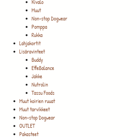
Kivalo
Muut
Non-stop Dogwear
Pomppa
Rukka
Lahjakortit
Lisäravinteet
Buddy
EffeBalance
Jakke
Nutrolin
Tassu Foods
Muut koirien ruuat
Muut tarvikkeet
Non-stop Dogwear
OUTLET
Pakasteet