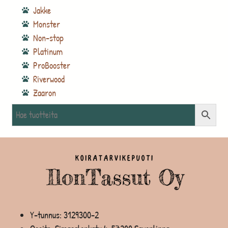
Jakke
Monster
Non-stop
Platinum
ProBooster
Riverwood
Zaaron
Y-tunnus: 3129300-2