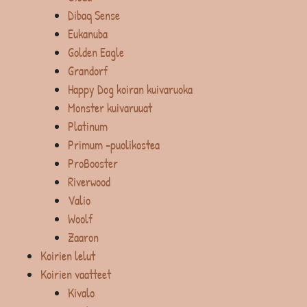
Dibaq Sense
Eukanuba
Golden Eagle
Grandorf
Happy Dog koiran kuivaruoka
Monster kuivaruuat
Platinum
Primum -puolikostea
ProBooster
Riverwood
Valio
Woolf
Zaaron
Koirien lelut
Koirien vaatteet
Kivalo