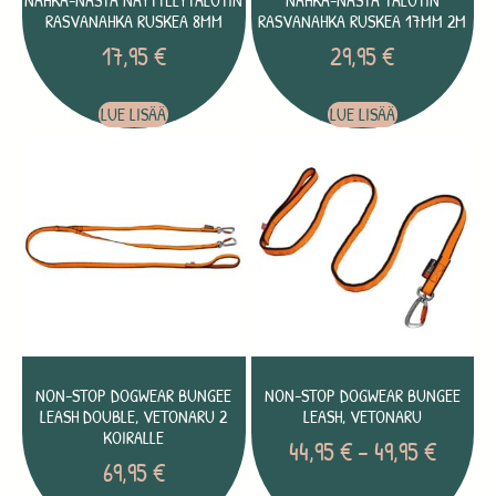
NAHKA-NASTA NÄYTTELYTALUTIN
NAHKA-NASTA TALUTIN
RASVANAHKA RUSKEA 8MM
RASVANAHKA RUSKEA 17MM 2M
17,95
€
29,95
€
LUE LISÄÄ
LUE LISÄÄ
NON-STOP DOGWEAR BUNGEE
NON-STOP DOGWEAR BUNGEE
LEASH DOUBLE, VETONARU 2
LEASH, VETONARU
KOIRALLE
44,95
€
–
49,95
€
69,95
€