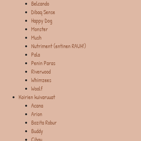
Belcando
Dibaq Sense
Happy Dog
Monster
Mush
Nutriment (entinen RAUH!)
Pala
Penin Paras
Riverwood
Whimzees
Woolf
Koirien kuivaruuat
Acana
Arion
Bozita Robur
Buddy
Cibau