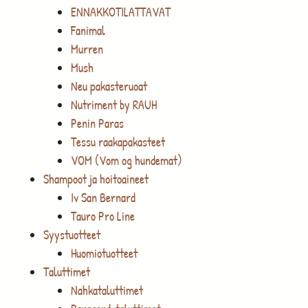
ENNAKKOTILATTAVAT
Fanimal
Murren
Mush
Neu pakasteruoat
Nutriment by RAUH
Penin Paras
Tessu raakapakasteet
VOM (Vom og hundemat)
Shampoot ja hoitoaineet
Iv San Bernard
Tauro Pro Line
Syystuotteet
Huomiotuotteet
Taluttimet
Nahkataluttimet