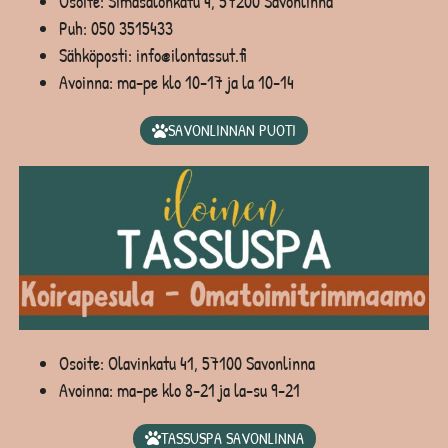
Osoite: Simasalonkatu 4, 57200 Savonlinna
Puh:
050 3515433
Sähköposti: info@ilontassut.fi
Avoinna: ma-pe klo 10-17 ja la 10-14
SAVONLINNAN PUOTI
Osoite: Olavinkatu 41, 57100 Savonlinna
Avoinna: ma-pe klo 8-21 ja la-su 9-21
TASSUSPA SAVONLINNA