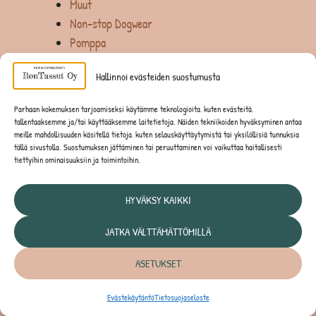
Muut
Non-stop Dogwear
Pomppa
Rukka
Hallinnoi evästeiden suostumusta
Lahjakortit
Lisäravinteet
Parhaan kokemuksen tarjoamiseksi käytämme teknologioita, kuten evästeitä,
Buddy
tallentaaksemme ja/tai käyttääksemme laitetietoja. Näiden tekniikoiden hyväksyminen antaa
meille mahdollisuuden käsitellä tietoja, kuten selauskäyttäytymistä tai yksilöllisiä tunnuksia
EffeBalance
tällä sivustolla. Suostumuksen jättäminen tai peruuttaminen voi vaikuttaa haitallisesti
Jakke
tiettyihin ominaisuuksiin ja toimintoihin.
Nutrolin
Tassu Foods
HYVÄKSY KAIKKI
Muut koirien ruuat
JATKA VÄLTTÄMÄTTÖMILLÄ
Muut tarvikkeet
Non-stop Dogwear
ASETUKSET
OUTLET
Pakasteet
Evästekäytäntö
Tietosuojaseloste
ENNAKKOTILATTAVAT