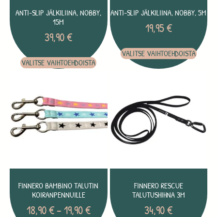
ANTI-SLIP JÄLKILIINA, NOBBY,
ANTI-SLIP JÄLKILIINA, NOBBY, 5M
15M
19,95
€
39,90
€
VALITSE VAIHTOEHDOISTA
VALITSE VAIHTOEHDOISTA
FINNERO BAMBINO TALUTIN
FINNERO RESCUE
KOIRANPENNUILLE
TALUTUSHIHNA 3M
18,90
€
–
19,90
€
34,90
€