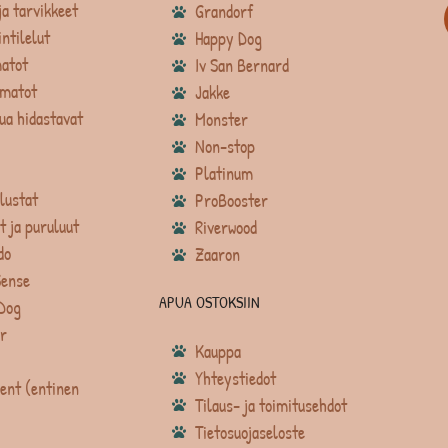
ja tarvikkeet
Grandorf
intilelut
Happy Dog
atot
Iv San Bernard
matot
Jakke
ua hidastavat
Monster
Non-stop
Platinum
lustat
ProBooster
t ja puruluut
Riverwood
do
Zaaron
Sense
APUA OSTOKSIIN
Dog
r
Kauppa
Yhteystiedot
ent (entinen
Tilaus- ja toimitusehdot
Tietosuojaseloste