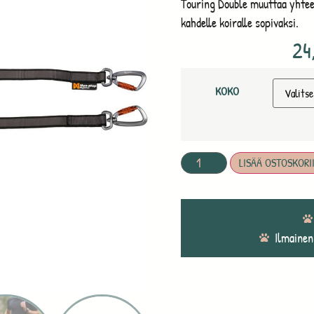
Touring Double muuttaa yhtee
kahdelle koiralle sopivaksi.
24
KOKO
LISÄÄ OSTOSKORI
Ilmainen