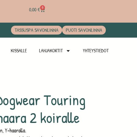
0
0,00
€
TASSUSPA SAVONLINNA
PUOTI SAVONLINNA
KISSALLE
LAHJAKORTIT
YHTEYSTIEDOT
Dogwear Touring
haara 2 koiralle
n, Y-haaralla.