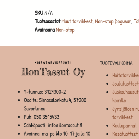
SKU
N/A
Tuoteosastot
Muut tarvikkeet
,
Non-stop Dogwear
,
Ta
Avainsana
Non-stop
TUOTEVALIKOIMA
Hoitotarvikke
Joulutuotteet
Y-tunnus: 3129300-2
Juoksuhousut 
Osoite: Simasalonkatu 4, 57200
koirille
Savonlinna
Jyrsijöiden ru
Puh:
050 3515433
tarvikkeet
Sähköposti: info@ilontassut.fi
Kaulapannat
Avoinna: ma-pe klo 10-17 ja la 10-
Kesätuotteet