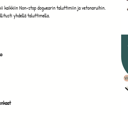
pii kaikkiin Non-stop dogwearin taluttimiin ja vetonaruihin.
litusti yhdellä taluttimella.
ko
V
enkaat