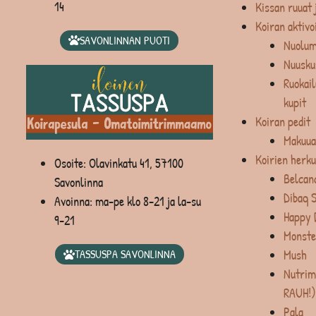
14
Kissan ruuat 
Koiran aktivo
SAVONLINNAN PUOTI
Nuolum
Nuusku
Ruokail
kupit
Koiran pedit
Makuua
Koirien herku
Osoite: Olavinkatu 41, 57100
Belcan
Savonlinna
Dibaq 
Avoinna: ma-pe klo 8-21 ja la-su
Happy 
9-21
Monste
Mush
TASSUSPA SAVONLINNA
Nutrim
RAUH!)
Pala