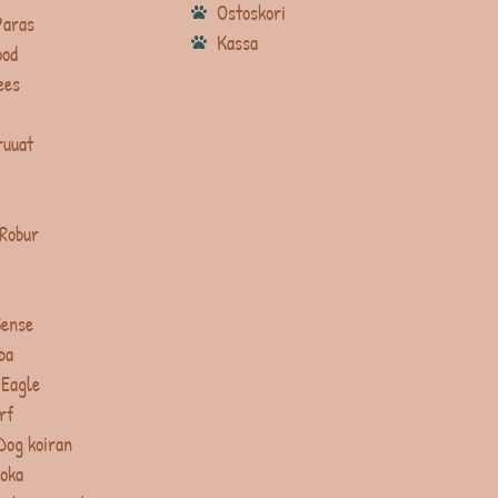
Ostoskori
Paras
Kassa
ood
ees
ruuat
 Robur
Sense
ba
 Eagle
rf
Dog koiran
uoka