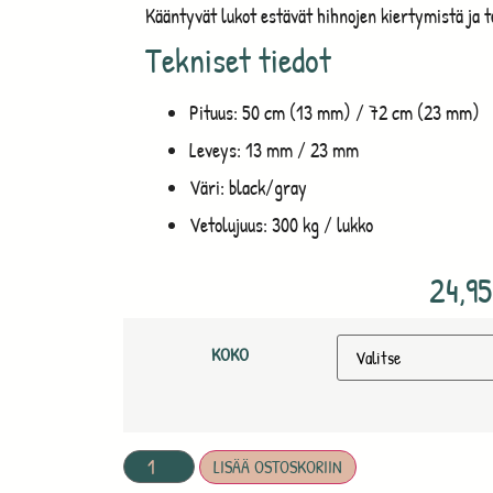
Kääntyvät lukot estävät hihnojen kiertymistä ja 
Tekniset tiedot
Pituus: 50 cm (13 mm) / 72 cm (23 mm)
Leveys: 13 mm / 23 mm
Väri: black/gray
Vetolujuus: 300 kg / lukko
24,9
KOKO
LISÄÄ OSTOSKORIIN