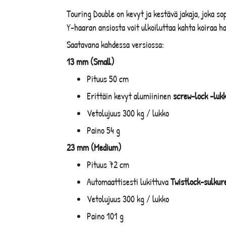
Touring Double on kevyt ja kestävä jakaja, joka so
Y-haaran ansiosta voit ulkoiluttaa kahta koiraa hal
Saatavana kahdessa versiossa:
13 mm (Small)
Pituus 50 cm
Erittäin kevyt alumiininen
screw-lock -luk
Vetolujuus 300 kg / lukko
Paino 54 g
23 mm (Medium)
Pituus 72 cm
Automaattisesti lukittuva
Twistlock-sulkur
Vetolujuus 300 kg / lukko
Paino 101 g