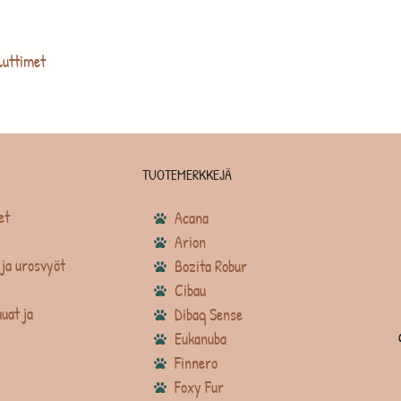
luttimet
TUOTEMERKKEJÄ
et
Acana
Arion
ja urosvyöt
Bozita Robur
Cibau
uat ja
Dibaq Sense
Eukanuba
Finnero
Foxy Fur