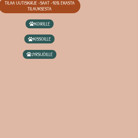
TILAA UUTISKIRJE -SAAT -10% EKASTA
TILAUKSESTA
KOIRILLE
KISSOILLE
JYRSIJÖILLE