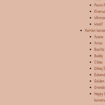
Penin 
Riverw
Whimz
Woolf
Koirien kuiva
Acana
Arion
Bozita
Buddy
Cibau
Dibaq 
Eukanu
Golden
Grando
Happy 
kuivar