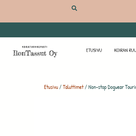
ETUSIVU
KOIRAN RUU
Etusivu
/
Taluttimet
/ Non-stop Dogwear Tourin