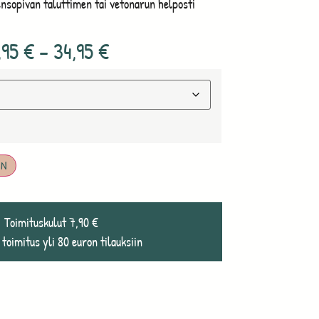
nsopivan taluttimen tai vetonarun helposti
,95
€
–
34,95
€
IN
Toimituskulut 7,90 €
 toimitus yli 80 euron tilauksiin