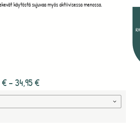
tekevät käytöstä sujuvaa myös aktiivisessa menossa.
R
5
€
–
34,95
€