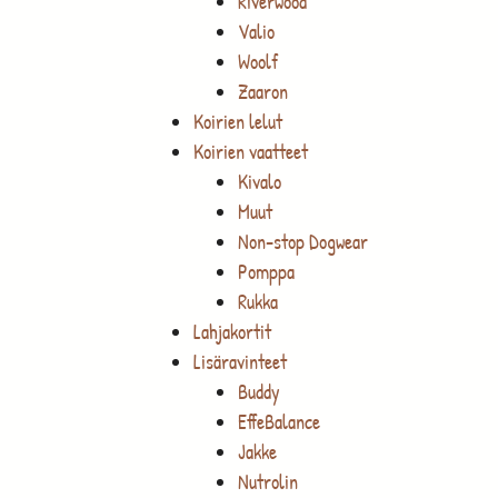
Riverwood
Valio
Woolf
Zaaron
Koirien lelut
Koirien vaatteet
Kivalo
Muut
Non-stop Dogwear
Pomppa
Rukka
Lahjakortit
Lisäravinteet
Buddy
EffeBalance
Jakke
Nutrolin