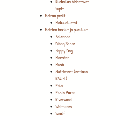
Ruokailua hidastavat
kupit
Koiran pedit
Makuualustat
Koirien herkut ja puruluut
Belcando
Dibaq Sense
Happy Dog
Monster
Mush
Nutriment (entinen
RAUH!)
Pala
Penin Paras
Riverwood
Whimzees
Woolf