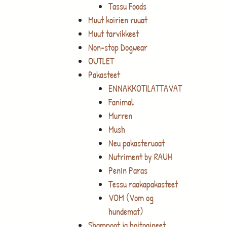
Tassu Foods
Muut koirien ruuat
Muut tarvikkeet
Non-stop Dogwear
OUTLET
Pakasteet
ENNAKKOTILATTAVAT
Fanimal
Murren
Mush
Neu pakasteruoat
Nutriment by RAUH
Penin Paras
Tessu raakapakasteet
VOM (Vom og
hundemat)
Shampoot ja hoitoaineet