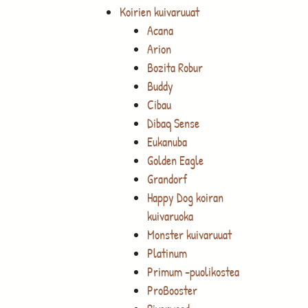
Koirien kuivaruuat
Acana
Arion
Bozita Robur
Buddy
Cibau
Dibaq Sense
Eukanuba
Golden Eagle
Grandorf
Happy Dog koiran
kuivaruoka
Monster kuivaruuat
Platinum
Primum -puolikostea
ProBooster