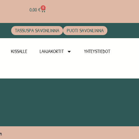
0
0,00
€
TASSUSPA SAVONLINNA
PUOTI SAVONLINNA
KISSALLE
LAHJAKORTIT
YHTEYSTIEDOT
n