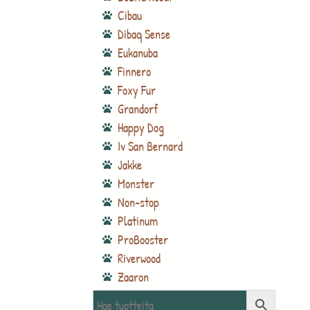
Cibau
Dibaq Sense
Eukanuba
Finnero
Foxy Fur
Grandorf
Happy Dog
Iv San Bernard
Jakke
Monster
Non-stop
Platinum
ProBooster
Riverwood
Zaaron