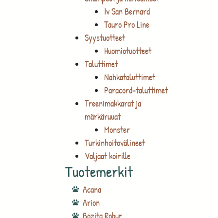
Iv San Bernard
Tauro Pro Line
Syystuotteet
Huomiotuotteet
Taluttimet
Nahkataluttimet
Paracord-taluttimet
Treenimakkarat ja
märkäruuat
Monster
Turkinhoitovälineet
Valjaat koirille
Tuotemerkit
Acana
Arion
Bozita Robur