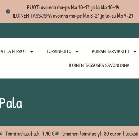
PUOTI avoinna ma-pe klo 10-17 ja la klo 10-14
ILOINEN TASSUSPA avoinna ma-pe klo 8-21 ja la-su klo 9-21
AT JA HERKUT
TURKINHOITO
KOIRAN TARVIKKEET
ILOINEN TASSUSPA SAVONLINNA
Pala
Toimituskulut alk. 7,90 €
Ilmainen toimitus yli 80 euron tilauksii