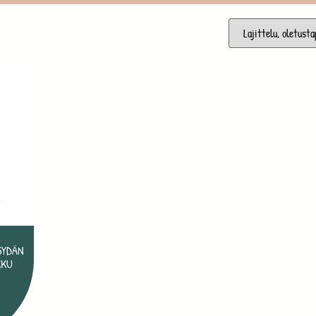
SYDÄN
KKU