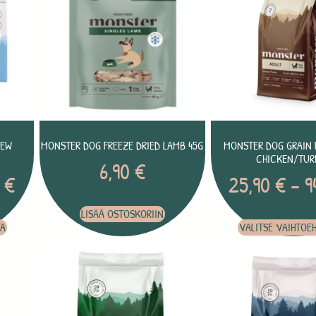
HEW
MONSTER DOG FREEZE DRIED LAMB 45G
MONSTER DOG GRAIN 
CHICKEN/TUR
6,90
€
0
€
25,90
€
–
9
LISÄÄ OSTOSKORIIN
TA
VALITSE VAIHTOE