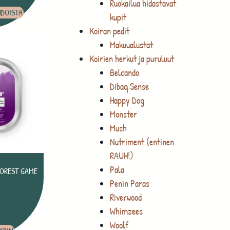
Ruokailua hidastavat
HDOISTA
kupit
Koiran pedit
Makuualustat
Koirien herkut ja puruluut
Belcando
Dibaq Sense
Happy Dog
Monster
Mush
Nutriment (entinen
RAUH!)
Pala
FOREST GAME
Penin Paras
Riverwood
Whimzees
Woolf