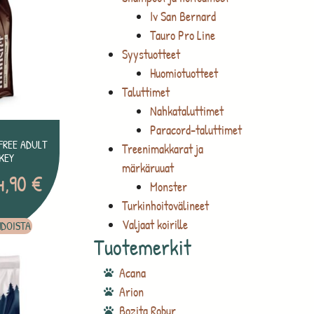
Iv San Bernard
Tauro Pro Line
Syystuotteet
Huomiotuotteet
Taluttimet
Nahkataluttimet
Paracord-taluttimet
FREE ADULT
Treenimakkarat ja
KEY
märkäruuat
4,90
€
Monster
Turkinhoitovälineet
Valjaat koirille
HDOISTA
Tuotemerkit
Acana
Arion
Bozita Robur