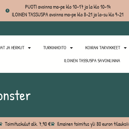
PUOTI avoinna ma-pe klo 10-17 ja la klo 10-14
ILOINEN TASSUSPA avoinna ma-pe klo 8-21 ja la-su klo 9-21
AT JA HERKUT
TURKINHOITO
KOIRAN TARVIKKEET
ILOINEN TASSUSPA SAVONLINNA
onster
Toimituskulut alk. 7,90 €
Ilmainen toimitus yli 80 euron tilauksii