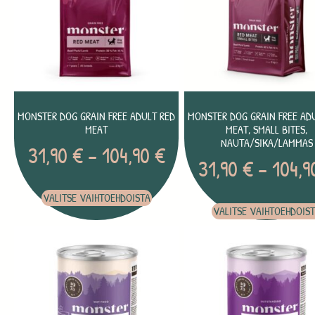
MONSTER DOG GRAIN FREE ADULT RED
MONSTER DOG GRAIN FREE AD
MEAT
MEAT, SMALL BITES,
NAUTA/SIKA/LAMMAS
31,90
€
–
104,90
€
31,90
€
–
104,
VALITSE VAIHTOEHDOISTA
VALITSE VAIHTOEHDOIS