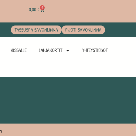
0
0,00
€
TASSUSPA SAVONLINNA
PUOTI SAVONLINNA
KISSALLE
LAHJAKORTIT
YHTEYSTIEDOT
n