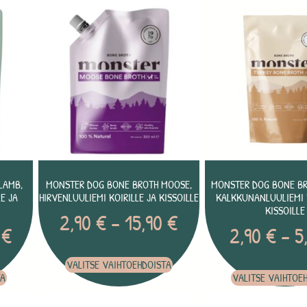
LAMB,
MONSTER DOG BONE BROTH MOOSE,
MONSTER DOG BONE BR
E JA
HIRVENLUULIEMI KOIRILLE JA KISSOILLE
KALKKUNANLUULIEMI K
KISSOILLE
2,90
€
–
15,90
€
0
€
2,90
€
–
5
VALITSE VAIHTOEHDOISTA
TA
VALITSE VAIHTOE