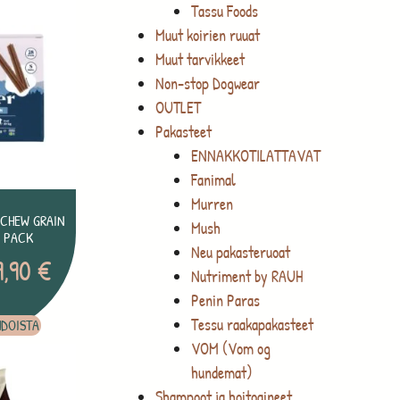
Tassu Foods
Muut koirien ruuat
Muut tarvikkeet
Non-stop Dogwear
OUTLET
Pakasteet
ENNAKKOTILATTAVAT
Fanimal
Murren
 CHEW GRAIN
Mush
8 PACK
Neu pakasteruoat
9,90
€
Nutriment by RAUH
Penin Paras
Tessu raakapakasteet
HDOISTA
VOM (Vom og
hundemat)
Shampoot ja hoitoaineet