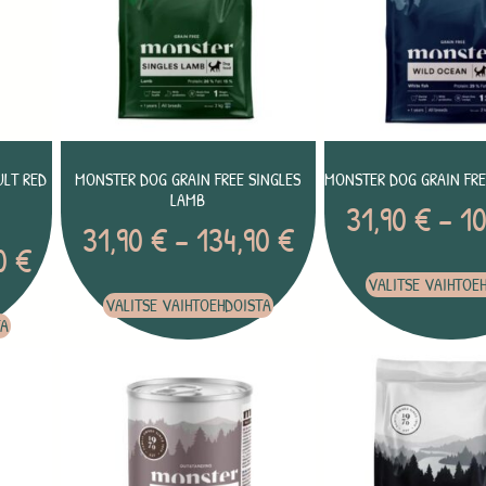
ULT RED
MONSTER DOG GRAIN FREE SINGLES
MONSTER DOG GRAIN FRE
LAMB
31,90
€
–
1
31,90
€
–
134,90
€
90
€
VALITSE VAIHTOE
VALITSE VAIHTOEHDOISTA
TA