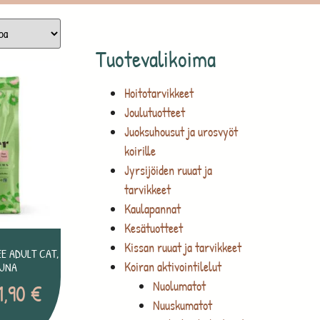
Tuotevalikoima
Hoitotarvikkeet
Joulutuotteet
Juoksuhousut ja urosvyöt
koirille
Jyrsijöiden ruuat ja
tarvikkeet
Kaulapannat
Kesätuotteet
Kissan ruuat ja tarvikkeet
E ADULT CAT,
Koiran aktivointilelut
KUNA
Nuolumatot
1,90
€
Nuuskumatot