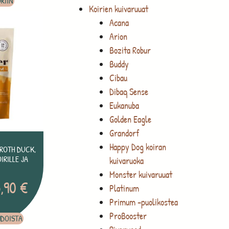
RIIN
Koirien kuivaruuat
Acana
Arion
Bozita Robur
Buddy
Cibau
Dibaq Sense
Eukanuba
Golden Eagle
Grandorf
Happy Dog koiran
ROTH DUCK,
IRILLE JA
kuivaruoka
Monster kuivaruuat
5,90
€
Platinum
Primum -puolikostea
ProBooster
HDOISTA