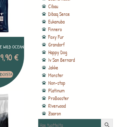
Cibau
Dibaq Sense
Eukanuba
Finnero
Foxy Fur
Grandorf
E WILD OCEAN
Happy Dog
09,90
€
Iv San Bernard
Jakke
HDOISTA
Monster
Non-stop
Platinum
ProBooster
Riverwood
Zaaron