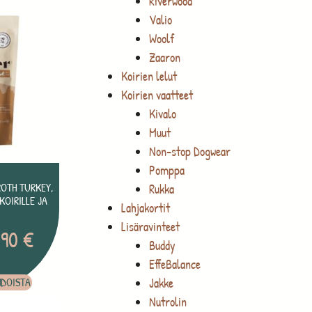
Riverwood
Valio
Woolf
Zaaron
Koirien lelut
Koirien vaatteet
Kivalo
Muut
Non-stop Dogwear
Pomppa
OTH TURKEY,
Rukka
OIRILLE JA
Lahjakortit
Lisäravinteet
,90
€
Buddy
EffeBalance
Jakke
HDOISTA
Nutrolin