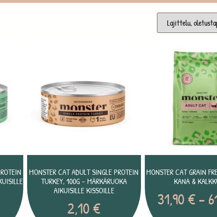
PROTEIN
MONSTER CAT ADULT SINGLE PROTEIN
MONSTER CAT GRAIN FRE
UISILLE
TURKEY, 100G – MÄRKÄRUOKA
KANA & KALK
AIKUISILLE KISSOILLE
31,90
€
–
6
2,10
€