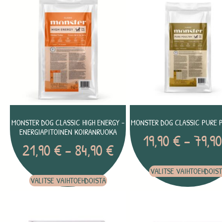
MONSTER DOG CLASSIC HIGH ENERGY -
MONSTER DOG CLASSIC PURE 
ENERGIAPITOINEN KOIRANRUOKA
19,90
€
–
79,9
21,90
€
–
84,90
€
VALITSE VAIHTOEHDOIS
VALITSE VAIHTOEHDOISTA