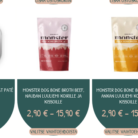
TA
LISÄÄ OSTOSKORIIN
LISÄÄ OSTOSKO
T PATÉ
MONSTER DOG BONE BROTH BEEF,
MONSTER DOG BONE B
NAUDAN LUULIEMI KOIRILLE JA
ANKAN LUULIEMI KO
KISSOILLE
KISSOILLE
2,90
€
–
15,90
€
2,90
€
–
1
VALITSE VAIHTOEHDOISTA
VALITSE VAIHTOE