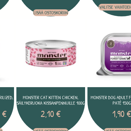
VALITSE VAIHTOE
LISÄÄ OSTOSKORIIN
ILIZED,
MONSTER CAT KITTEN CHICKEN,
MONSTER DOG ADULT 
SÄILYKERUOKA KISSANPENNUILLE 100G
PATÉ 150G
0
€
2,10
€
1,90
€