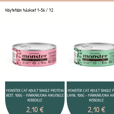
Näytetään tulokset 1–56 / 72
MONSTER CAT ADULT SINGLE PROTEIN
MONSTER CAT ADULT SINGLE 
BEEF, 100G – MÄRKÄRUOKA AIKUISILLE
LAMB, 100G – MÄRKÄRUOKA AIK
KISSOILLE
KISSOILLE
2,10
€
2,10
€