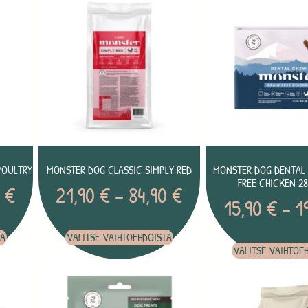
POULTRY
MONSTER DOG CLASSIC SIMPLY RED
MONSTER DOG DENTAL
FREE CHICKEN 2
0
€
21,90
€
–
84,90
€
15,90
€
–
1
TA
VALITSE VAIHTOEHDOISTA
VALITSE VAIHTOE