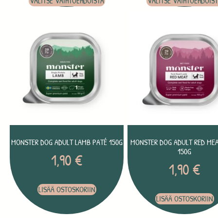
VALITSE VAIHTOEHDOISTA
VALITSE VAIHTOEHDOIS
MONSTER DOG ADULT LAMB PATÉ 150G
MONSTER DOG ADULT RED MEA
150G
1,90
€
1,90
€
LISÄÄ OSTOSKORIIN
LISÄÄ OSTOSKORIIN