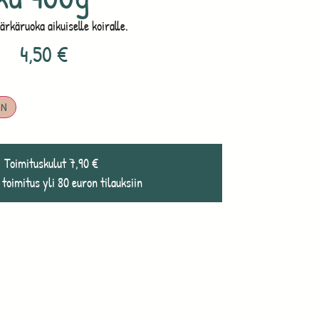
rkäruoka aikuiselle koiralle.
4,50
€
IN
Toimituskulut 7,90 €
 toimitus yli 80 euron tilauksiin