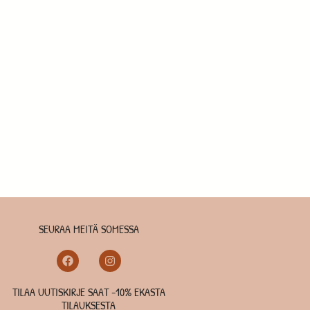
SEURAA MEITÄ SOMESSA
TILAA UUTISKIRJE SAAT -10% EKASTA
TILAUKSESTA