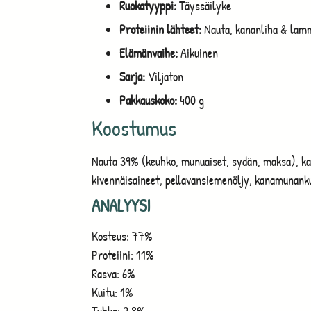
Ruokatyyppi:
Täyssäilyke
Proteiinin lähteet:
Nauta, kananliha & lam
Elämänvaihe:
Aikuinen
Sarja:
Viljaton
Pakkauskoko:
400 g
Koostumus
Nauta 39% (keuhko, munuaiset, sydän, maksa), ka
kivennäisaineet, pellavansiemenöljy, kanamunanku
ANALYYSI
Kosteus: 77%
Proteiini: 11%
Rasva: 6%
Kuitu: 1%