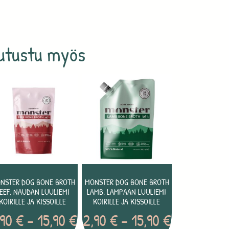
utustu myös
NSTER DOG BONE BROTH
MONSTER DOG BONE BROTH
EEF, NAUDAN LUULIEMI
LAMB, LAMPAAN LUULIEMI
KOIRILLE JA KISSOILLE
KOIRILLE JA KISSOILLE
,90
€
–
15,90
€
2,90
€
–
15,90
€