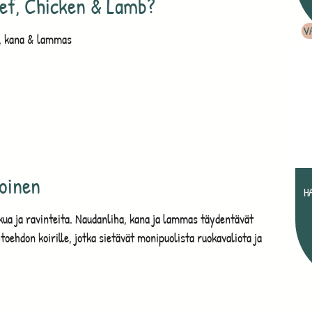
eef, Chicken & Lamb?
V
, kana & lammas
noinen
H
a ja ravinteita. Naudanliha, kana ja lammas täydentävät
toehdon koirille, jotka sietävät monipuolista ruokavaliota ja