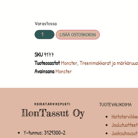
Varastossa
LISÄÄ OSTOSKORIIN
SKU
9177
Tuoteosastot
Monster
,
Treenimakkarat ja märkäruua
Avainsana
Monster
TUOTEVALIKOIMA
Hoitotarvikke
Joulutuotteet
Y-tunnus: 3129300-2
Juoksuhousut 