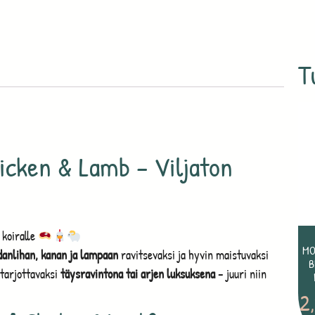
T
hicken & Lamb – Viljaton
 koiralle
MO
danlihan, kanan ja lampaan
ravitsevaksi ja hyvin maistuvaksi
B
 tarjottavaksi
täysravintona tai arjen luksuksena
– juuri niin
2