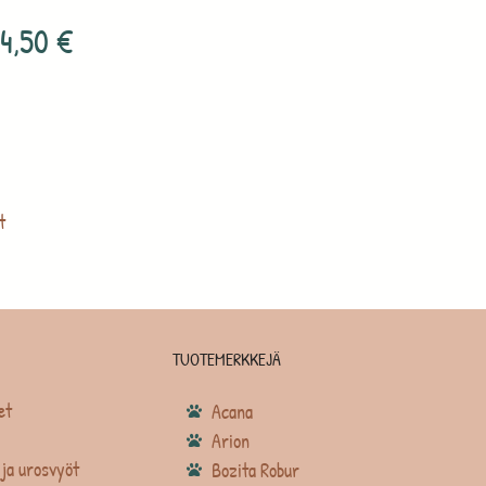
4,50
€
t
TUOTEMERKKEJÄ
et
Acana
Arion
ja urosvyöt
Bozita Robur