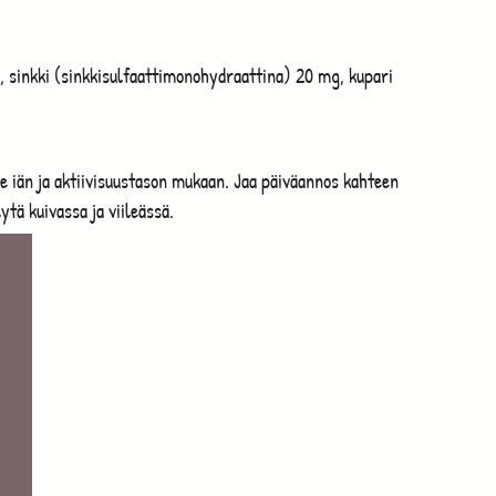
, sinkki (sinkkisulfaattimonohydraattina) 20 mg, kupari
ee iän ja aktiivisuustason mukaan. Jaa päiväannos kahteen
lytä kuivassa ja viileässä.