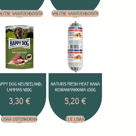
ALITSE VAIHTOEHDOISTA
VALITSE VAIHTOEHDOISTA
APPY DOG NEUSEELAND,
NATURIS FRESH MEAT KANA
LAMMAS 400G
KOIRANMAKKARA 650G
3,30
€
5,20
€
LISÄÄ OSTOSKORIIN
LUE LISÄÄ