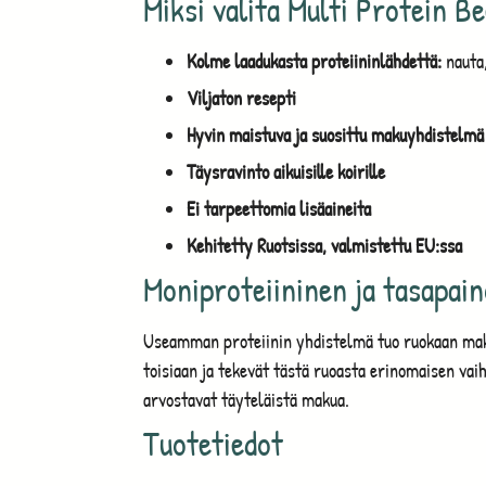
Miksi valita Multi Protein B
Kolme laadukasta proteiininlähdettä:
nauta
Viljaton resepti
Hyvin maistuva ja suosittu makuyhdistelmä
Täysravinto aikuisille koirille
Ei tarpeettomia lisäaineita
Kehitetty Ruotsissa, valmistettu EU:ssa
Moniproteiininen ja tasapai
Useamman proteiinin yhdistelmä tuo ruokaan maku
toisiaan ja tekevät tästä ruoasta erinomaisen vaih
arvostavat täyteläistä makua.
Tuotetiedot