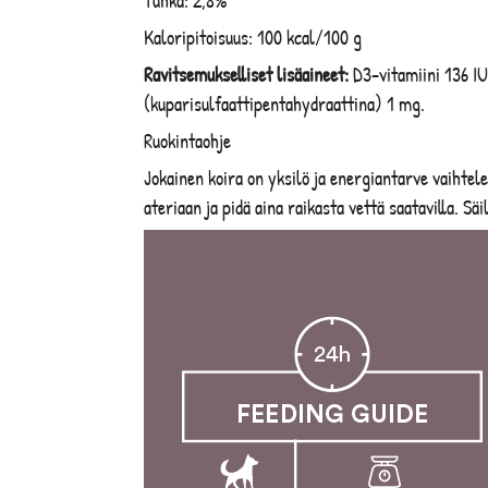
Tuhka: 2,8%
Kaloripitoisuus: 100 kcal/100 g
Ravitsemukselliset lisäaineet:
D3-vitamiini 136 IU
(kuparisulfaattipentahydraattina) 1 mg.
Ruokintaohje
Jokainen koira on yksilö ja energiantarve vaihtel
ateriaan ja pidä aina raikasta vettä saatavilla. Säi