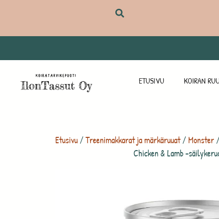
ETUSIVU
KOIRAN RUU
Etusivu
/
Treenimakkarat ja märkäruuat
/
Monster
/
Chicken & Lamb -säilykeru