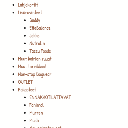
Lahjakortit
Lisäravinteet
Buddy
EffeBalance
Jakke
Nutrolin
Tassu Foods
Muut koirien ruuat
Muut tarvikkeet
Non-stop Dogwear
OUTLET
Pakasteet
ENNAKKOTILATTAVAT
Fanimal
Murren
Mush