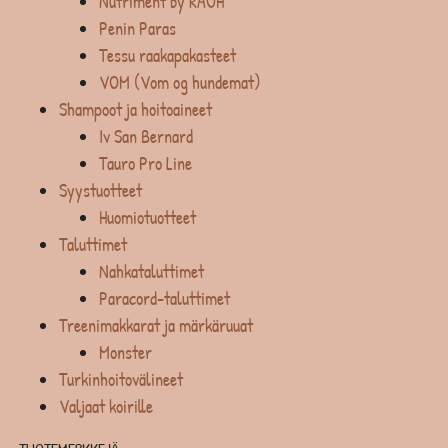
Nutriment by RAUH
Penin Paras
Tessu raakapakasteet
VOM (Vom og hundemat)
Shampoot ja hoitoaineet
Iv San Bernard
Tauro Pro Line
Syystuotteet
Huomiotuotteet
Taluttimet
Nahkataluttimet
Paracord-taluttimet
Treenimakkarat ja märkäruuat
Monster
Turkinhoitovälineet
Valjaat koirille