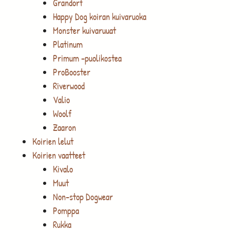
Grandorf
Happy Dog koiran kuivaruoka
Monster kuivaruuat
Platinum
Primum -puolikostea
ProBooster
Riverwood
Valio
Woolf
Zaaron
Koirien lelut
Koirien vaatteet
Kivalo
Muut
Non-stop Dogwear
Pomppa
Rukka