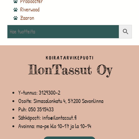
ProBooster
Riverwood
Zaaron
Y-tunnus: 3129300-2
Osoite: Simasalonkatu 4, 57200 Savonlinna
Puh:
050 3515433
Sähköposti: info@ilontassut.fi
Avoinna: ma-pe klo 10-17 ja la 10-14