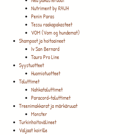
Neu pakasteruoat
Nutriment by RAUH
Penin Paras
Tessu raakapakasteet
VOM (Vom og hundemat)
Shampoot ja hoitoaineet
Iv San Bernard
Tauro Pro Line
Syystuotteet
Huomiotuotteet
Taluttimet
Nahkataluttimet
Paracord-taluttimet
Treenimakkarat ja märkäruuat
Monster
Turkinhoitovälineet
Valjaat koirille