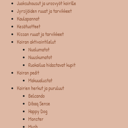
Juoksuhousut ja urosvyöt koirille
Jyrsijöiden ruuat ja tarvikkeet
Kaulapannat
Kesätuotteet
Kissan ruuat ja tarvikkeet
Koiran aktivointilelut
Nuolumatot
Nuuskumatot
Ruokailua hidastavat kupit
Koiran pedit
Makuualustat
Koirien herkut ja puruluut
Belcando
Dibaq Sense
Happy Dog
Monster
Mush