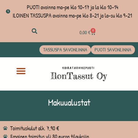
PUOTI avoinna ma-pe klo 10-17 ja la klo 10-14
ILOINEN TASSUSPA avoinna ma-pe klo 8-21 ja la-su klo 9-21
0
0,00
€
TASSUSPA SAVONLINNA
PUOTI SAVONLINNA
Makuualustat
Toimituskulut alk. 7,90 €
Ilmainen toimitus yli 80 euron tilauksiin