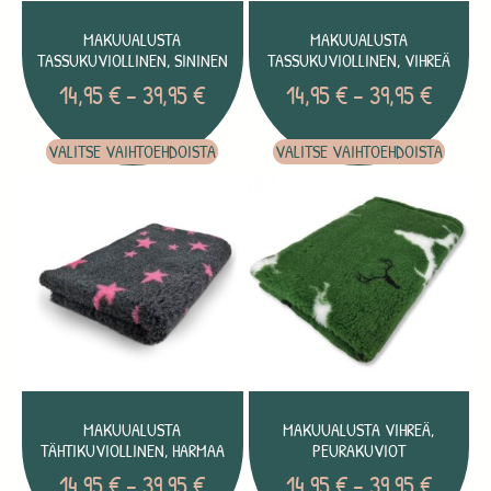
MAKUUALUSTA
MAKUUALUSTA
TASSUKUVIOLLINEN, SININEN
TASSUKUVIOLLINEN, VIHREÄ
14,95
€
–
39,95
€
14,95
€
–
39,95
€
VALITSE VAIHTOEHDOISTA
VALITSE VAIHTOEHDOISTA
MAKUUALUSTA
MAKUUALUSTA VIHREÄ,
TÄHTIKUVIOLLINEN, HARMAA
PEURAKUVIOT
14,95
€
–
39,95
€
14,95
€
–
39,95
€