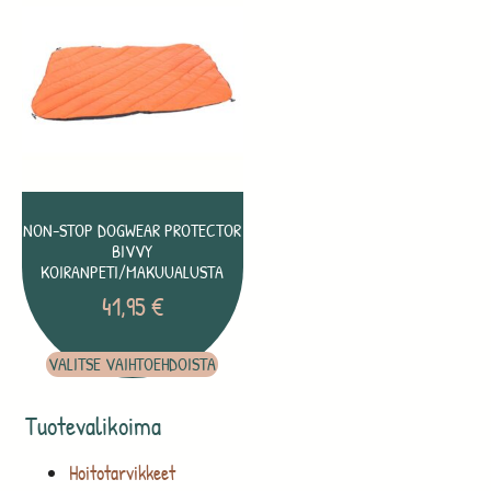
NON-STOP DOGWEAR PROTECTOR
BIVVY
KOIRANPETI/MAKUUALUSTA
41,95
€
VALITSE VAIHTOEHDOISTA
Tuotevalikoima
Hoitotarvikkeet