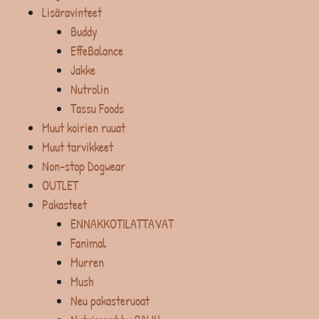
Lisäravinteet
Buddy
EffeBalance
Jakke
Nutrolin
Tassu Foods
Muut koirien ruuat
Muut tarvikkeet
Non-stop Dogwear
OUTLET
Pakasteet
ENNAKKOTILATTAVAT
Fanimal
Murren
Mush
Neu pakasteruoat