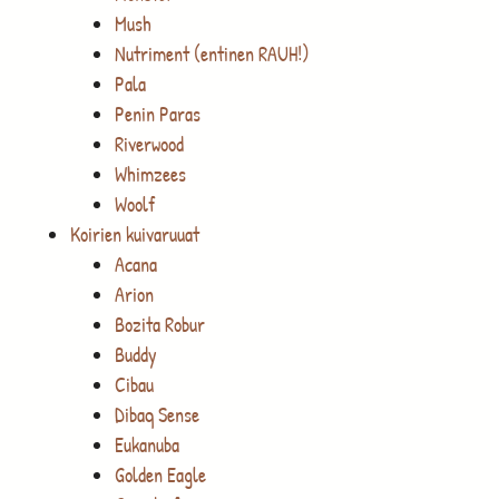
Mush
Nutriment (entinen RAUH!)
Pala
Penin Paras
Riverwood
Whimzees
Woolf
Koirien kuivaruuat
Acana
Arion
Bozita Robur
Buddy
Cibau
Dibaq Sense
Eukanuba
Golden Eagle