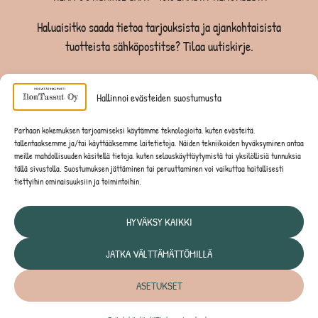
Haluaisitko saada tietoa tarjouksista ja ajankohtaisista
tuotteista sähköpostitse? Tilaa uutiskirje.
TILAA UUTISKIRJE -SAAT -10% EKASTA TILAUKSESTA
Hallinnoi evästeiden suostumusta
KOIRILLE
Parhaan kokemuksen tarjoamiseksi käytämme teknologioita, kuten evästeitä,
tallentaaksemme ja/tai käyttääksemme laitetietoja. Näiden tekniikoiden hyväksyminen antaa
KISSOILLE
meille mahdollisuuden käsitellä tietoja, kuten selauskäyttäytymistä tai yksilöllisiä tunnuksia
tällä sivustolla. Suostumuksen jättäminen tai peruuttaminen voi vaikuttaa haitallisesti
tiettyihin ominaisuuksiin ja toimintoihin.
JYRSIJÖILLE
HYVÄKSY KAIKKI
JATKA VÄLTTÄMÄTTÖMILLÄ
Tietosuojaseloste
ASETUKSET
© IlonTassut Oy | Kaikki oikeudet pidätetään