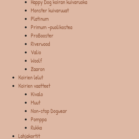
Happy Dog koiran kuivaruoka
Monster kuivaruuat
Platinum
Primum -puolikostea
ProBooster
Riverwood
Valio
Woolf
Zaaron
Koirien lelut
Koirien vaatteet
Kivalo
Muut
Non-stop Dogwear
Pomppa
Rukka
Lahjakortit