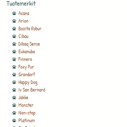
Tuotemerkit
Acana
Arion
Bozita Robur
Cibau
Dibaq Sense
Eukanuba
Finnero
Foxy Fur
Grandorf
Happy Dog
Iv San Bernard
Jakke
Monster
Non-stop
Platinum