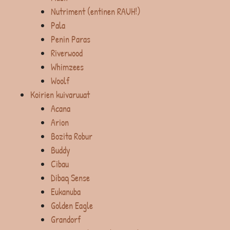
Nutriment (entinen RAUH!)
Pala
Penin Paras
Riverwood
Whimzees
Woolf
Koirien kuivaruuat
Acana
Arion
Bozita Robur
Buddy
Cibau
Dibaq Sense
Eukanuba
Golden Eagle
Grandorf