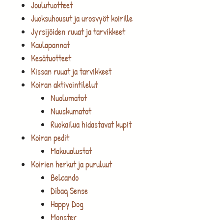
Joulutuotteet
Juoksuhousut ja urosvyöt koirille
Jyrsijöiden ruuat ja tarvikkeet
Kaulapannat
Kesätuotteet
Kissan ruuat ja tarvikkeet
Koiran aktivointilelut
Nuolumatot
Nuuskumatot
Ruokailua hidastavat kupit
Koiran pedit
Makuualustat
Koirien herkut ja puruluut
Belcando
Dibaq Sense
Happy Dog
Monster