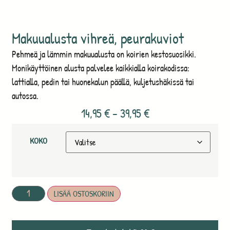
Makuualusta vihreä, peurakuviot
Pehmeä ja lämmin makuualusta on koirien kestosuosikki.
Monikäyttöinen alusta palvelee kaikkialla koirakodissa:
lattialla, pedin tai huonekalun päällä, kuljetushäkissä tai
autossa.
14,95
€
–
39,95
€
KOKO
LISÄÄ OSTOSKORIIN