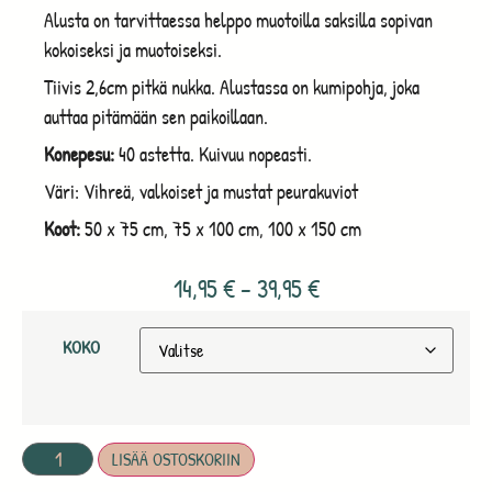
Alusta on tarvittaessa helppo muotoilla saksilla sopivan
kokoiseksi ja muotoiseksi.
Tiivis 2,6cm pitkä nukka. Alustassa on kumipohja, joka
auttaa pitämään sen paikoillaan.
Konepesu:
40 astetta. Kuivuu nopeasti.
Väri: Vihreä, valkoiset ja mustat peurakuviot
Koot:
50 x 75 cm, 75 x 100 cm, 100 x 150 cm
14,95
€
–
39,95
€
KOKO
LISÄÄ OSTOSKORIIN