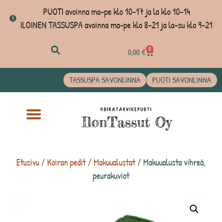
PUOTI avoinna ma-pe klo 10-17 ja la klo 10-14
ILOINEN TASSUSPA avoinna ma-pe klo 8-21 ja la-su klo 9-21
0
0,00
€
TASSUSPA SAVONLINNA
PUOTI SAVONLINNA
Etusivu
/
Koiran pedit
/
Makuualustat
/ Makuualusta vihreä,
peurakuviot