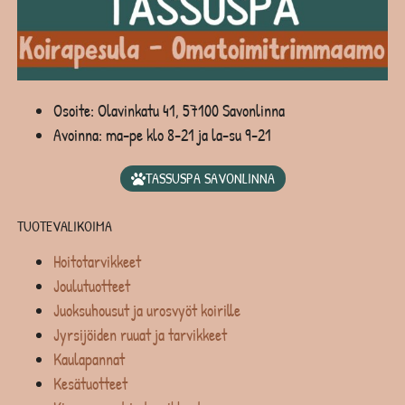
Osoite: Olavinkatu 41, 57100 Savonlinna
Avoinna: ma-pe klo 8-21 ja la-su 9-21
TASSUSPA SAVONLINNA
TUOTEVALIKOIMA
Hoitotarvikkeet
Joulutuotteet
Juoksuhousut ja urosvyöt koirille
Jyrsijöiden ruuat ja tarvikkeet
Kaulapannat
Kesätuotteet