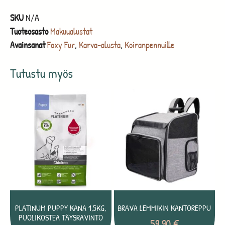
SKU
N/A
Tuoteosasto
Makuualustat
Avainsanat
Foxy Fur
,
Karva-alusta
,
Koiranpennuille
Tutustu myös
PLATINUM PUPPY KANA 1,5KG,
BRAVA LEMMIKIN KANTOREPPU
PUOLIKOSTEA TÄYSRAVINTO
59,90
€