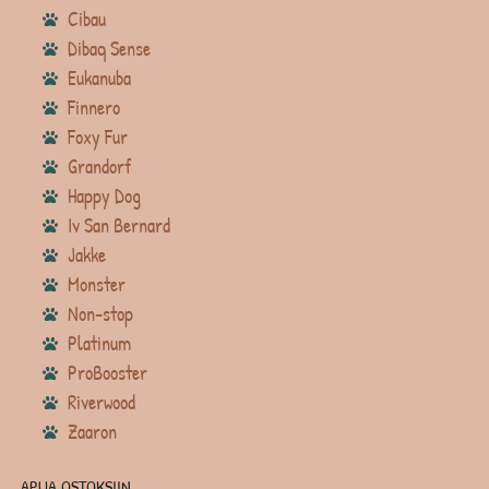
Cibau
Dibaq Sense
Eukanuba
Finnero
Foxy Fur
Grandorf
Happy Dog
Iv San Bernard
Jakke
Monster
Non-stop
Platinum
ProBooster
Riverwood
Zaaron
APUA OSTOKSIIN