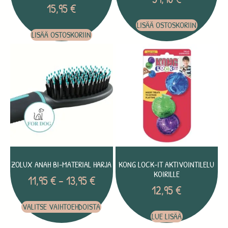
15,95
€
LISÄÄ OSTOSKORIIN
LISÄÄ OSTOSKORIIN
ZOLUX ANAH BI-MATERIAL HARJA
KONG LOCK-IT AKTIVOINTILELU
KOIRILLE
11,95
€
–
13,95
€
12,95
€
VALITSE VAIHTOEHDOISTA
LUE LISÄÄ