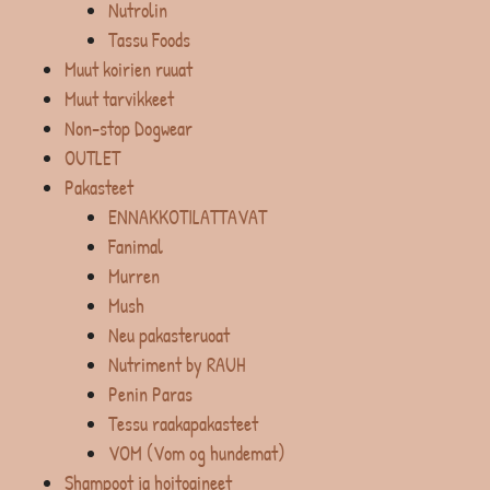
Nutrolin
Tassu Foods
Muut koirien ruuat
Muut tarvikkeet
Non-stop Dogwear
OUTLET
Pakasteet
ENNAKKOTILATTAVAT
Fanimal
Murren
Mush
Neu pakasteruoat
Nutriment by RAUH
Penin Paras
Tessu raakapakasteet
VOM (Vom og hundemat)
Shampoot ja hoitoaineet