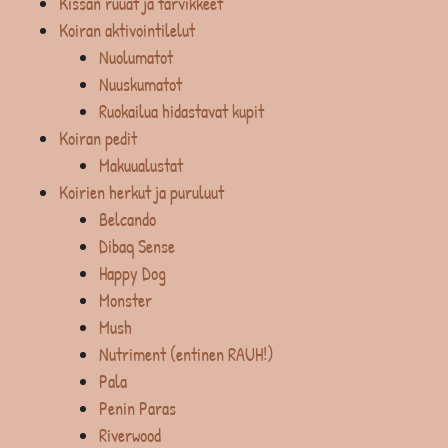
Kissan ruuat ja tarvikkeet
Koiran aktivointilelut
Nuolumatot
Nuuskumatot
Ruokailua hidastavat kupit
Koiran pedit
Makuualustat
Koirien herkut ja puruluut
Belcando
Dibaq Sense
Happy Dog
Monster
Mush
Nutriment (entinen RAUH!)
Pala
Penin Paras
Riverwood