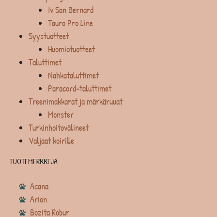
Iv San Bernard
Tauro Pro Line
Syystuotteet
Huomiotuotteet
Taluttimet
Nahkataluttimet
Paracord-taluttimet
Treenimakkarat ja märkäruuat
Monster
Turkinhoitovälineet
Valjaat koirille
TUOTEMERKKEJÄ
Acana
Arion
Bozita Robur