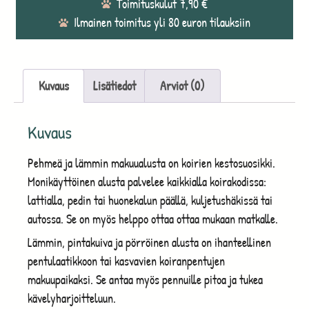
Toimituskulut 7,90 €
Ilmainen toimitus yli 80 euron tilauksiin
Kuvaus
Lisätiedot
Arviot (0)
Kuvaus
Pehmeä ja lämmin makuualusta on koirien kestosuosikki.
Monikäyttöinen alusta palvelee kaikkialla koirakodissa:
lattialla, pedin tai huonekalun päällä, kuljetushäkissä tai
autossa. Se on myös helppo ottaa ottaa mukaan matkalle.
Lämmin, pintakuiva ja pörröinen alusta on ihanteellinen
pentulaatikkoon tai kasvavien koiranpentujen
makuupaikaksi. Se antaa myös pennuille pitoa ja tukea
kävelyharjoitteluun.