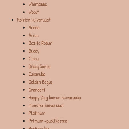
Whimzees
Woolf
Koirien kuivaruuat
Acana
Arion
Bozita Robur
Buddy
Cibau
Dibaq Sense
Eukanuba
Golden Eagle
Grandorf
Happy Dog koiran kuivaruoka
Monster kuivaruuat
Platinum
Primum -puolikostea
ProBooster