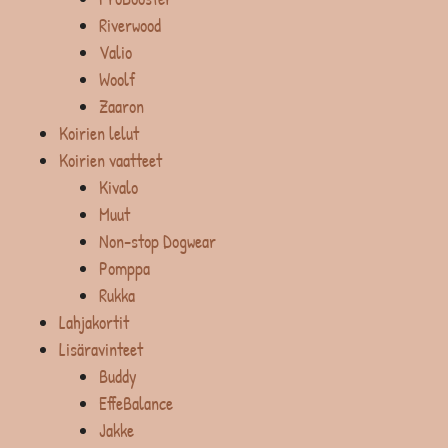
Riverwood
Valio
Woolf
Zaaron
Koirien lelut
Koirien vaatteet
Kivalo
Muut
Non-stop Dogwear
Pomppa
Rukka
Lahjakortit
Lisäravinteet
Buddy
EffeBalance
Jakke