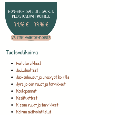
NON-STOP, SAFE LIFE JACKET,
PELASTUSLIIVIT KOIRILLE
71,96
€
–
79,96
€
VALITSE VAIHTOEHDOISTA
Tuotevalikoima
Hoitotarvikkeet
Joulutuotteet
Juoksuhousut ja urosvyöt koirille
Jyrsijöiden ruuat ja tarvikkeet
Kaulapannat
Kesätuotteet
Kissan ruuat ja tarvikkeet
Koiran aktivointilelut