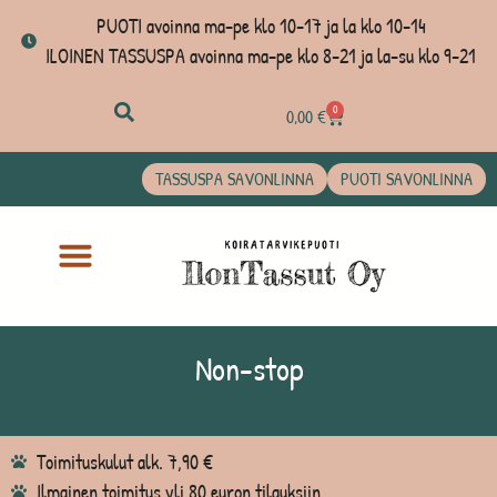
PUOTI avoinna ma-pe klo 10-17 ja la klo 10-14
ILOINEN TASSUSPA avoinna ma-pe klo 8-21 ja la-su klo 9-21
0
0,00
€
TASSUSPA SAVONLINNA
PUOTI SAVONLINNA
Non-stop
Toimituskulut alk. 7,90 €
Ilmainen toimitus yli 80 euron tilauksiin