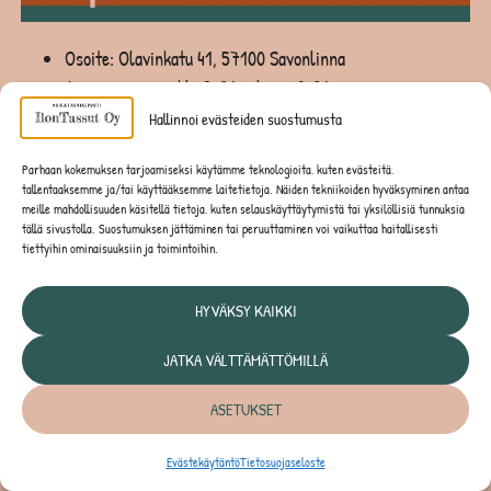
Osoite: Olavinkatu 41, 57100 Savonlinna
Avoinna: ma-pe klo 8-21 ja la-su 9-21
Hallinnoi evästeiden suostumusta
TASSUSPA SAVONLINNA
Parhaan kokemuksen tarjoamiseksi käytämme teknologioita, kuten evästeitä,
tallentaaksemme ja/tai käyttääksemme laitetietoja. Näiden tekniikoiden hyväksyminen antaa
TUOTEVALIKOIMA
meille mahdollisuuden käsitellä tietoja, kuten selauskäyttäytymistä tai yksilöllisiä tunnuksia
tällä sivustolla. Suostumuksen jättäminen tai peruuttaminen voi vaikuttaa haitallisesti
Hoitotarvikkeet
tiettyihin ominaisuuksiin ja toimintoihin.
Joulutuotteet
Juoksuhousut ja urosvyöt koirille
HYVÄKSY KAIKKI
Jyrsijöiden ruuat ja tarvikkeet
Kaulapannat
JATKA VÄLTTÄMÄTTÖMILLÄ
Kesätuotteet
ASETUKSET
Kissan ruuat ja tarvikkeet
Koiran aktivointilelut
Evästekäytäntö
Tietosuojaseloste
Nuolumatot