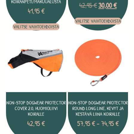
KOIRANPETI/MAKUUALUSTA
42,95
€
30,00
€
41,95
€
VALITSE VAIHTOEHDOISTA
VALITSE VAIHTOEHDOISTA
NON-STOP DOGWEAR PROTECTOR
NON-STOP DOGWEAR PROTECTOR
COVER 2.0, HUOMIOLIIVI
ROUND LONG LINE, KEVYT JA
KOIRALLE
KESTÄVÄ LIINA KOIRALLE
42,95
€
57,95
€
–
74,95
€