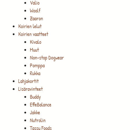
Valio
Woolf
Zaaron
Koirien lelut
Koirien vaatteet
Kivalo
Muut
Non-stop Dogwear
Pomppa
Rukka
Lahjakortit
Lisäravinteet
Buddy
EffeBalance
Jakke
Nutrolin
Tassu Foods