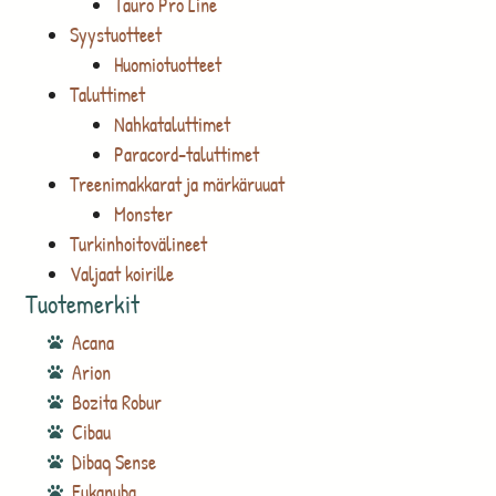
Tauro Pro Line
Syystuotteet
Huomiotuotteet
Taluttimet
Nahkataluttimet
Paracord-taluttimet
Treenimakkarat ja märkäruuat
Monster
Turkinhoitovälineet
Valjaat koirille
Tuotemerkit
Acana
Arion
Bozita Robur
Cibau
Dibaq Sense
Eukanuba