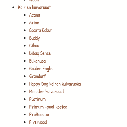
Koirien kuivaruuat
Acana
Arion
Bozita Robur
Buddy
Cibau
Dibaq Sense
Eukanuba
Golden Eagle
Grandorf
Happy Dog koiran kuivaruoka
Monster kuivaruuat
Platinum
Primum -puolikostea
ProBooster
Riverwood