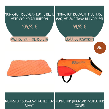
NON-STOP DOGWEAR LØYPE BELT,
NON-STOP DOGWEAR MULTIUSE
VETOVYÖ KOIRAHIIHTOON
BAG, VEDENPITÄVÄ KUIVAPUSSI
104,95
€
49,95
€
VALITSE VAIHTOEHDOISTA
LISÄÄ OSTOSKORIIN
Ale!
NON-STOP DOGWEAR PROTECTOR
NON-STOP DOGWEAR PROTECTOR
BIVVY
COVER