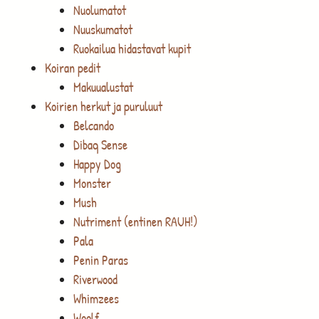
Nuolumatot
Nuuskumatot
Ruokailua hidastavat kupit
Koiran pedit
Makuualustat
Koirien herkut ja puruluut
Belcando
Dibaq Sense
Happy Dog
Monster
Mush
Nutriment (entinen RAUH!)
Pala
Penin Paras
Riverwood
Whimzees
Woolf