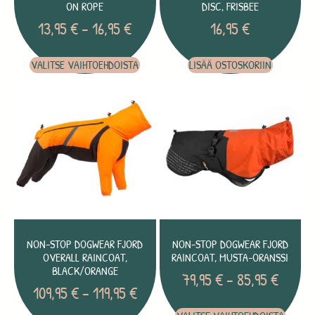
ON ROPE
DISC, FRISBEE
13,95
€
–
16,95
€
16,95
€
VALITSE VAIHTOEHDOISTA
LISÄÄ OSTOSKORIIN
NON-STOP DOGWEAR FJORD
NON-STOP DOGWEAR FJORD
OVERALL RAINCOAT,
RAINCOAT, MUSTA-ORANSSI
BLACK/ORANGE
79,95
€
–
85,95
€
109,95
€
–
119,95
€