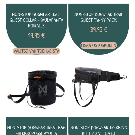
NON-STOP DOGWEAR TRAIL
NON-STOP DOGWEAR TRAIL
QUEST COLLAR -KAULAPANTA
QUEST FANNY PACK
KOIRALLE
39,95
€
19,95
€
LISÄÄ OSTOSKORIIN
VALITSE VAIHTOEHDOISTA
NON-STOP DOGWEAR TREAT BAG
NON-STOP DOGWEAR TREKKING
-HERKKUPUSSI VYÖLLÄ
BELT 2.0 VETOVYÖ