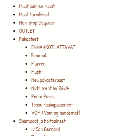
Muut koirien ruuat
Muut tarvikkeet
Non-stop Dogwear
OUTLET
Pakasteet
ENNAKKOTILATTAVAT
Fanimal
Murren
Mush
Neu pakasteruoat
Nutriment by RAUH
Penin Paras
Tessu raakapakasteet
VOM (Vom og hundemat)
Shampoot ja hoitoaineet
Iv San Bernard