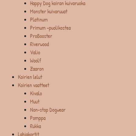
Happy Dog koiran kuivaruoka
Monster kuivaruuat
Platinum
Primum -puolikostea
ProBooster
Riverwood
Valio
Woolf
Zaaron
Koirien lelut
Koirien vaatteet
Kivalo
Muut
Non-stop Dogwear
Pomppa
Rukka
Lahjakortit