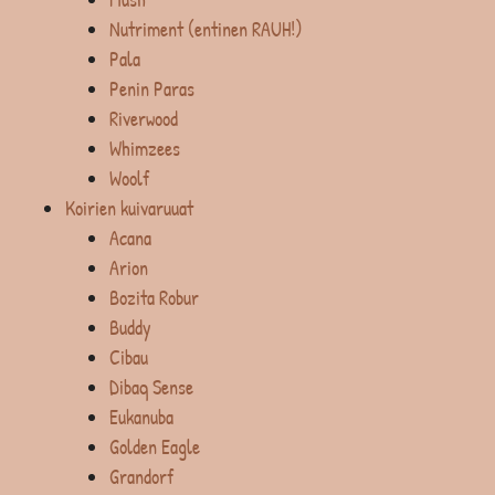
Nutriment (entinen RAUH!)
Pala
Penin Paras
Riverwood
Whimzees
Woolf
Koirien kuivaruuat
Acana
Arion
Bozita Robur
Buddy
Cibau
Dibaq Sense
Eukanuba
Golden Eagle
Grandorf