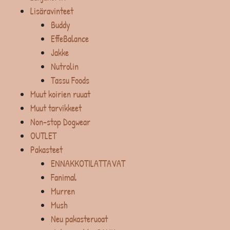
Lisäravinteet
Buddy
EffeBalance
Jakke
Nutrolin
Tassu Foods
Muut koirien ruuat
Muut tarvikkeet
Non-stop Dogwear
OUTLET
Pakasteet
ENNAKKOTILATTAVAT
Fanimal
Murren
Mush
Neu pakasteruoat