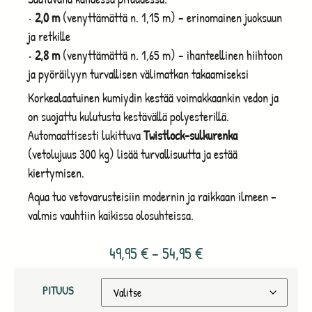
•
2,0 m
(venyttämättä n. 1,15 m) – erinomainen juoksuun
ja retkille
•
2,8 m
(venyttämättä n. 1,65 m) – ihanteellinen hiihtoon
ja pyöräilyyn turvallisen välimatkan takaamiseksi
Korkealaatuinen kumiydin kestää voimakkaankin vedon ja
on suojattu kulutusta kestävällä polyesterillä.
Automaattisesti lukittuva
Twistlock-sulkurenka
(vetolujuus 300 kg) lisää turvallisuutta ja estää
kiertymisen.
Aqua tuo vetovarusteisiin modernin ja raikkaan ilmeen –
valmis vauhtiin kaikissa olosuhteissa.
49,95
€
–
54,95
€
PITUUS