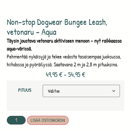
Non-stop Dogwear Bungee Leash,
vetonaru – Aqua
Täysin joustava vetonaru aktiiviseen menoon – nyt raikkaassa
aqua-värissä.
Pehmentää nykäisyjä ja tekee vedosta tasaisempaa juoksussa,
hiihdossa ja pyöräilyssä. Saatavana 2 m ja 2,8 m pituuksina.
49,95
€
–
54,95
€
PITUUS
LISÄÄ OSTOSKORIIN