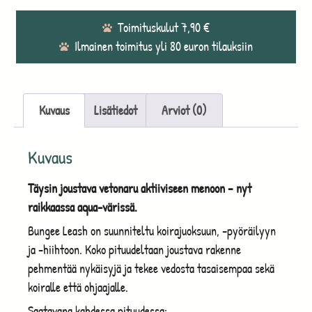
Toimituskulut 7,90 €
Ilmainen toimitus yli 80 euron tilauksiin
Kuvaus
Lisätiedot
Arviot (0)
Kuvaus
Täysin joustava vetonaru aktiiviseen menoon – nyt
raikkaassa aqua-värissä.
Bungee Leash on suunniteltu koirajuoksuun, -pyöräilyyn
ja -hiihtoon. Koko pituudeltaan joustava rakenne
pehmentää nykäisyjä ja tekee vedosta tasaisempaa sekä
koiralle että ohjaajalle.
Saatavana kahdessa pituudessa: