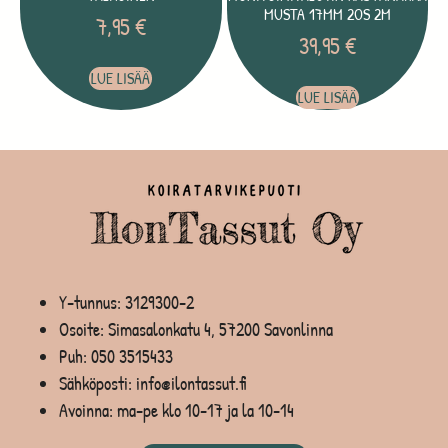
MUSTA 17MM 2OS 2M
7,95
€
39,95
€
LUE LISÄÄ
LUE LISÄÄ
Y-tunnus: 3129300-2
Osoite: Simasalonkatu 4, 57200 Savonlinna
Puh:
050 3515433
Sähköposti: info@ilontassut.fi
Avoinna: ma-pe klo 10-17 ja la 10-14