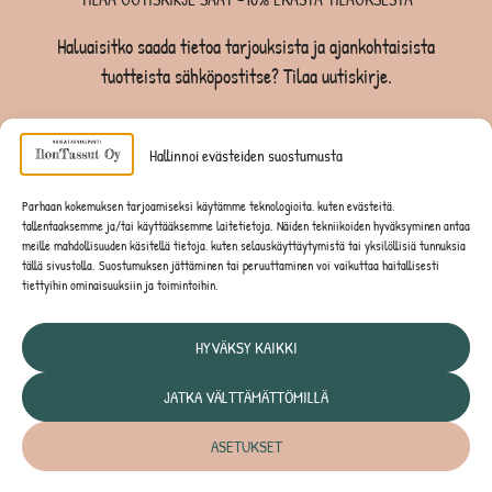
Haluaisitko saada tietoa tarjouksista ja ajankohtaisista
tuotteista sähköpostitse? Tilaa uutiskirje.
TILAA UUTISKIRJE -SAAT -10% EKASTA TILAUKSESTA
Hallinnoi evästeiden suostumusta
KOIRILLE
Parhaan kokemuksen tarjoamiseksi käytämme teknologioita, kuten evästeitä,
tallentaaksemme ja/tai käyttääksemme laitetietoja. Näiden tekniikoiden hyväksyminen antaa
KISSOILLE
meille mahdollisuuden käsitellä tietoja, kuten selauskäyttäytymistä tai yksilöllisiä tunnuksia
tällä sivustolla. Suostumuksen jättäminen tai peruuttaminen voi vaikuttaa haitallisesti
tiettyihin ominaisuuksiin ja toimintoihin.
JYRSIJÖILLE
HYVÄKSY KAIKKI
JATKA VÄLTTÄMÄTTÖMILLÄ
Tietosuojaseloste
ASETUKSET
© IlonTassut Oy | Kaikki oikeudet pidätetään