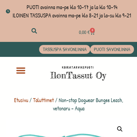
PUOTI avoinna ma-pe klo 10-17 ja la klo 10-14
ILOINEN TASSUSPA avoinna ma-pe klo 8-21 ja la-su klo 9-21
0
0,00
€
TASSUSPA SAVONLINNA
PUOTI SAVONLINNA
Etusivu
/
Taluttimet
/ Non-stop Dogwear Bungee Leash,
vetonaru – Aqua