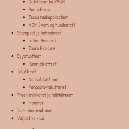
Nutriment by RAUH
Penin Paras
Tessu raakapakasteet
VOM (Vom og hundemat)
Shampoot ja hoitoaineet
Iv San Bernard
Tauro Pro Line
Syystuotteet
Huomiotuotteet
Taluttimet
Nahkataluttimet
Paracord-taluttimet
Treenimakkarat ja märkäruuat
Monster
Turkinhoitovälineet
Valjaat koirille