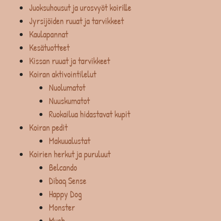
Juoksuhousut ja urosvyöt koirille
Jyrsijöiden ruuat ja tarvikkeet
Kaulapannat
Kesätuotteet
Kissan ruuat ja tarvikkeet
Koiran aktivointilelut
Nuolumatot
Nuuskumatot
Ruokailua hidastavat kupit
Koiran pedit
Makuualustat
Koirien herkut ja puruluut
Belcando
Dibaq Sense
Happy Dog
Monster
Mush