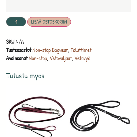
LISÄÄ OSTOSKORIIN
SKU
N/A
Tuoteosastot
Non-stop Dogwear
,
Taluttimet
Avainsanat
Non-stop
,
Vetovaljaat
,
Vetovyö
Tutustu myös