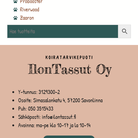
ProBooster
Riverwood
Zaaron
Y-tunnus: 3129300-2
Osoite: Simasalonkatu 4, 57200 Savonlinna
Puh:
050 3515433
Sähköposti: info@ilontassut.fi
Avoinna: ma-pe klo 10-17 ja la 10-14