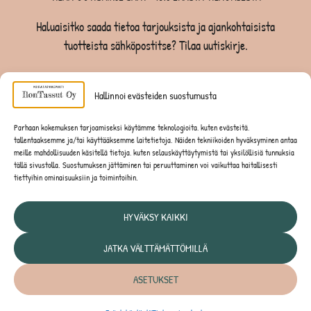
Haluaisitko saada tietoa tarjouksista ja ajankohtaisista
tuotteista sähköpostitse? Tilaa uutiskirje.
TILAA UUTISKIRJE -SAAT -10% EKASTA TILAUKSESTA
Hallinnoi evästeiden suostumusta
KOIRILLE
Parhaan kokemuksen tarjoamiseksi käytämme teknologioita, kuten evästeitä,
tallentaaksemme ja/tai käyttääksemme laitetietoja. Näiden tekniikoiden hyväksyminen antaa
KISSOILLE
meille mahdollisuuden käsitellä tietoja, kuten selauskäyttäytymistä tai yksilöllisiä tunnuksia
tällä sivustolla. Suostumuksen jättäminen tai peruuttaminen voi vaikuttaa haitallisesti
tiettyihin ominaisuuksiin ja toimintoihin.
JYRSIJÖILLE
HYVÄKSY KAIKKI
JATKA VÄLTTÄMÄTTÖMILLÄ
Tietosuojaseloste
ASETUKSET
© IlonTassut Oy | Kaikki oikeudet pidätetään