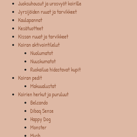
Juoksuhousut ja urosvyöt koirille
Jyrsijöiden ruuat ja tarvikkeet
Kaulapannat
Kesätuotteet
Kissan ruuat ja tarvikkeet
Koiran aktivointilelut
Nuolumatot
Nuuskumatot
Ruokailua hidastavat kupit
Koiran pedit
Makuualustat
Koirien herkut ja puruluut
Belcando
Dibaq Sense
Happy Dog
Monster
Mush