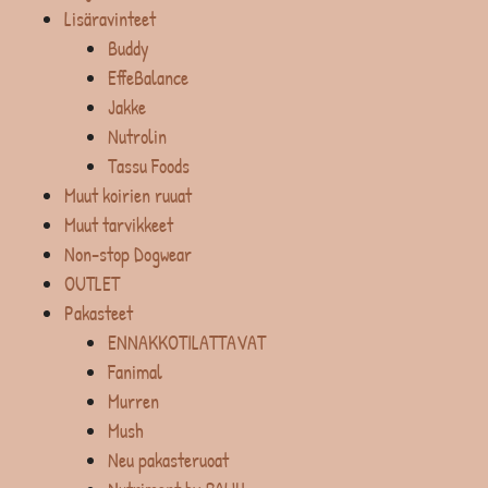
Lisäravinteet
Buddy
EffeBalance
Jakke
Nutrolin
Tassu Foods
Muut koirien ruuat
Muut tarvikkeet
Non-stop Dogwear
OUTLET
Pakasteet
ENNAKKOTILATTAVAT
Fanimal
Murren
Mush
Neu pakasteruoat