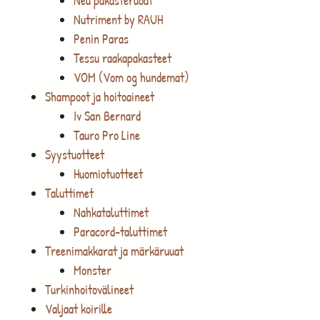
Neu pakasteruoat
Nutriment by RAUH
Penin Paras
Tessu raakapakasteet
VOM (Vom og hundemat)
Shampoot ja hoitoaineet
Iv San Bernard
Tauro Pro Line
Syystuotteet
Huomiotuotteet
Taluttimet
Nahkataluttimet
Paracord-taluttimet
Treenimakkarat ja märkäruuat
Monster
Turkinhoitovälineet
Valjaat koirille