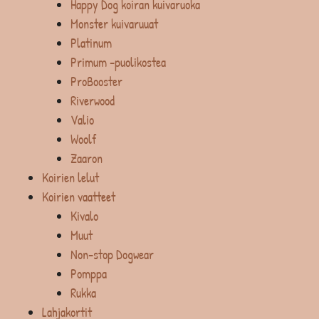
Happy Dog koiran kuivaruoka
Monster kuivaruuat
Platinum
Primum -puolikostea
ProBooster
Riverwood
Valio
Woolf
Zaaron
Koirien lelut
Koirien vaatteet
Kivalo
Muut
Non-stop Dogwear
Pomppa
Rukka
Lahjakortit