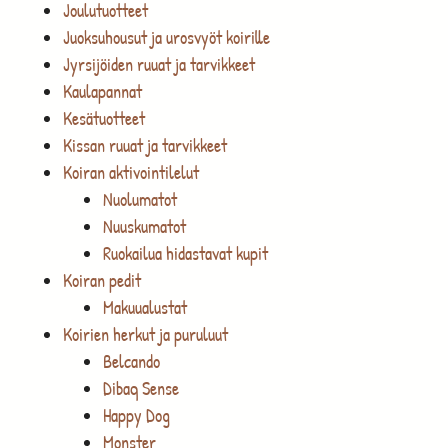
Joulutuotteet
Juoksuhousut ja urosvyöt koirille
Jyrsijöiden ruuat ja tarvikkeet
Kaulapannat
Kesätuotteet
Kissan ruuat ja tarvikkeet
Koiran aktivointilelut
Nuolumatot
Nuuskumatot
Ruokailua hidastavat kupit
Koiran pedit
Makuualustat
Koirien herkut ja puruluut
Belcando
Dibaq Sense
Happy Dog
Monster