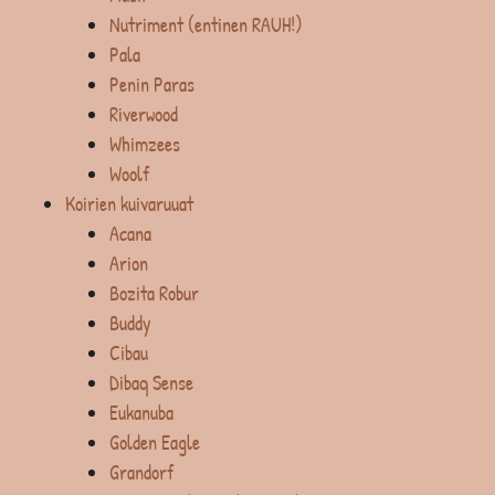
Nutriment (entinen RAUH!)
Pala
Penin Paras
Riverwood
Whimzees
Woolf
Koirien kuivaruuat
Acana
Arion
Bozita Robur
Buddy
Cibau
Dibaq Sense
Eukanuba
Golden Eagle
Grandorf