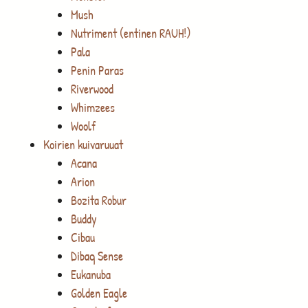
Mush
Nutriment (entinen RAUH!)
Pala
Penin Paras
Riverwood
Whimzees
Woolf
Koirien kuivaruuat
Acana
Arion
Bozita Robur
Buddy
Cibau
Dibaq Sense
Eukanuba
Golden Eagle