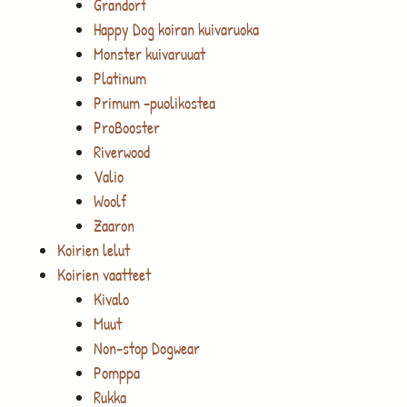
Grandorf
Happy Dog koiran kuivaruoka
Monster kuivaruuat
Platinum
Primum -puolikostea
ProBooster
Riverwood
Valio
Woolf
Zaaron
Koirien lelut
Koirien vaatteet
Kivalo
Muut
Non-stop Dogwear
Pomppa
Rukka