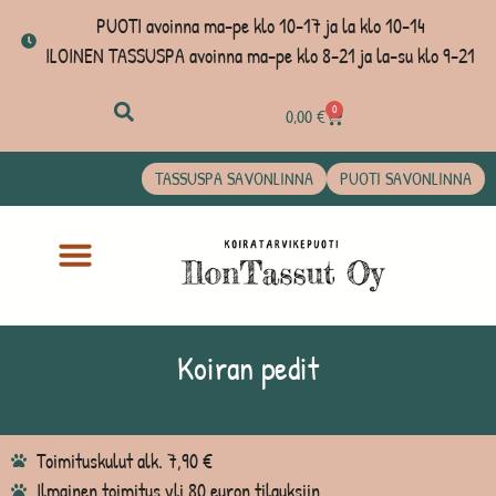
PUOTI avoinna ma-pe klo 10-17 ja la klo 10-14
ILOINEN TASSUSPA avoinna ma-pe klo 8-21 ja la-su klo 9-21
0
0,00
€
TASSUSPA SAVONLINNA
PUOTI SAVONLINNA
Koiran pedit
Toimituskulut alk. 7,90 €
Ilmainen toimitus yli 80 euron tilauksiin