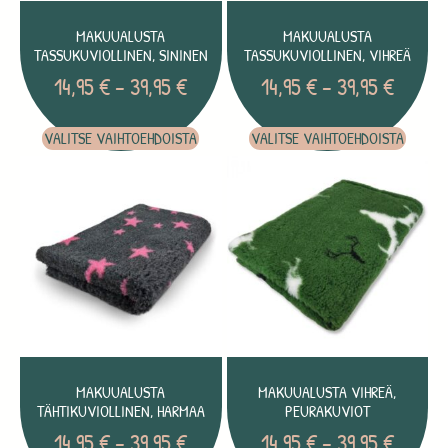
MAKUUALUSTA
MAKUUALUSTA
TASSUKUVIOLLINEN, SININEN
TASSUKUVIOLLINEN, VIHREÄ
14,95
€
–
39,95
€
14,95
€
–
39,95
€
VALITSE VAIHTOEHDOISTA
VALITSE VAIHTOEHDOISTA
MAKUUALUSTA
MAKUUALUSTA VIHREÄ,
TÄHTIKUVIOLLINEN, HARMAA
PEURAKUVIOT
14,95
€
–
39,95
€
14,95
€
–
39,95
€