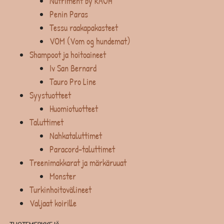
Nutriment by RAUH
Penin Paras
Tessu raakapakasteet
VOM (Vom og hundemat)
Shampoot ja hoitoaineet
Iv San Bernard
Tauro Pro Line
Syystuotteet
Huomiotuotteet
Taluttimet
Nahkataluttimet
Paracord-taluttimet
Treenimakkarat ja märkäruuat
Monster
Turkinhoitovälineet
Valjaat koirille