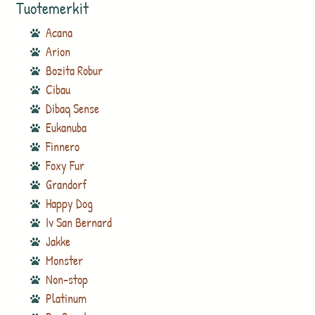
Tuotemerkit
Acana
Arion
Bozita Robur
Cibau
Dibaq Sense
Eukanuba
Finnero
Foxy Fur
Grandorf
Happy Dog
Iv San Bernard
Jakke
Monster
Non-stop
Platinum