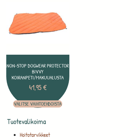
NON-STOP DOGWEAR PROTECTOR
BIVVY
KOIRANPETI/MAKUUALUSTA
41,95
€
VALITSE VAIHTOEHDOISTA
Tuotevalikoima
Hoitotarvikkeet