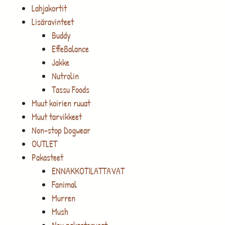
Lahjakortit
Lisäravinteet
Buddy
EffeBalance
Jakke
Nutrolin
Tassu Foods
Muut koirien ruuat
Muut tarvikkeet
Non-stop Dogwear
OUTLET
Pakasteet
ENNAKKOTILATTAVAT
Fanimal
Murren
Mush