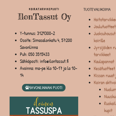
TUOTEVALIKOIMA
Hoitotarvikke
Joulutuotteet
Y-tunnus: 3129300-2
Juoksuhousut 
Osoite: Simasalonkatu 4, 57200
koirille
Savonlinna
Jyrsijöiden ru
Puh:
050 3515433
tarvikkeet
Sähköposti: info@ilontassut.fi
Kaulapannat
Avoinna: ma-pe klo 10-17 ja la 10-
Kesätuotteet
14
Kissan ruuat 
Koiran aktivo
SAVONLINNAN PUOTI
Nuolum
Nuusku
Ruokail
kupit