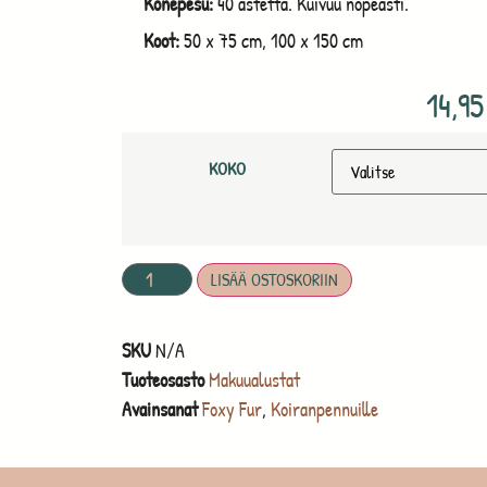
Konepesu:
40 astetta. Kuivuu nopeasti.
Koot:
50 x 75 cm, 100 x 150 cm
14,9
KOKO
LISÄÄ OSTOSKORIIN
SKU
N/A
Tuoteosasto
Makuualustat
Avainsanat
Foxy Fur
,
Koiranpennuille