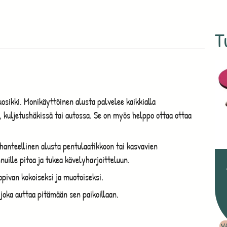
T
sikki. Monikäyttöinen alusta palvelee kaikkialla
lä, kuljetushäkissä tai autossa. Se on myös helppo ottaa ottaa
hanteellinen alusta pentulaatikkoon tai kasvavien
ille pitoa ja tukea kävelyharjoitteluun.
opivan kokoiseksi ja muotoiseksi.
 joka auttaa pitämään sen paikoillaan.
V