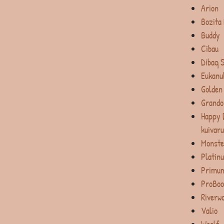
Arion
Bozita
Buddy
Cibau
Dibaq 
Eukanu
Golden
Grando
Happy 
kuivar
Monste
Platin
Primum
ProBoo
Riverw
Valio