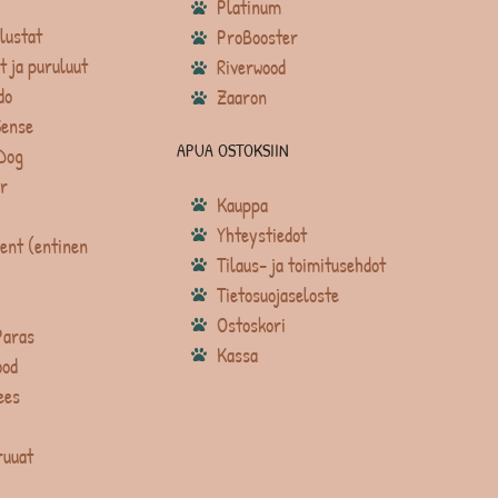
Platinum
lustat
ProBooster
t ja puruluut
Riverwood
do
Zaaron
Sense
APUA OSTOKSIIN
Dog
r
Kauppa
Yhteystiedot
ent (entinen
Tilaus- ja toimitusehdot
Tietosuojaseloste
Ostoskori
Paras
Kassa
ood
ees
ruuat