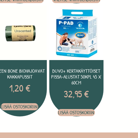
EEN BONE BIOHAJOAVAT
DUVO+ KERTAKÄYTTÖISET
KAKKAPUSSIT
PISSA-ALUSTAT 50KPL 45 X
60CM
1,20
€
32,95
€
LISÄÄ OSTOSKORIIN
LISÄÄ OSTOSKORIIN