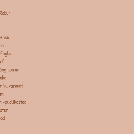
 Robur
Sense
ba
 Eagle
rf
Dog koiran
uoka
r kuivaruuat
um
 -puolikostea
ster
ood