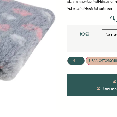
alusta palvelee kaikkialla koir
kuljetushäkissä tai autossa.
14
KOKO
LISÄÄ OSTOSKORI
Ilmainen