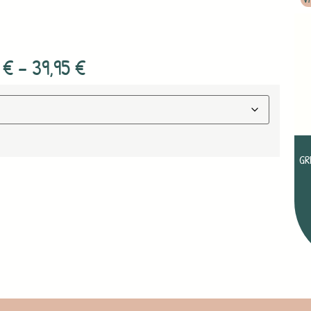
5
€
–
39,95
€
GR