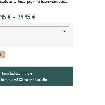
akodissa: lattialla, pedin tai huonekalun päällä,
,95
€
–
39,95
€
IN
Toimituskulut 7,90 €
 toimitus yli 80 euron tilauksiin