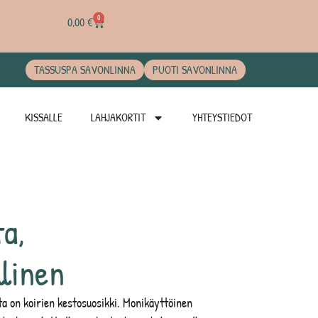
0
0,00
€
TASSUSPA SAVONLINNA
PUOTI SAVONLINNA
KISSALLE
LAHJAKORTIT
YHTEYSTIEDOT
a,
llinen
 on koirien kestosuosikki. Monikäyttöinen