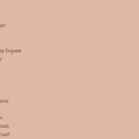
eet
op Dogwear
a
lance
in
Foods
ruuat