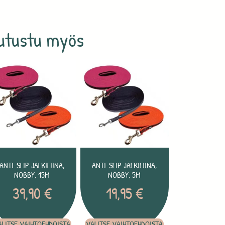
utustu myös
ANTI-SLIP JÄLKILIINA,
ANTI-SLIP JÄLKILIINA,
NOBBY, 15M
NOBBY, 5M
39,90
€
19,95
€
ALITSE VAIHTOEHDOISTA
VALITSE VAIHTOEHDOISTA