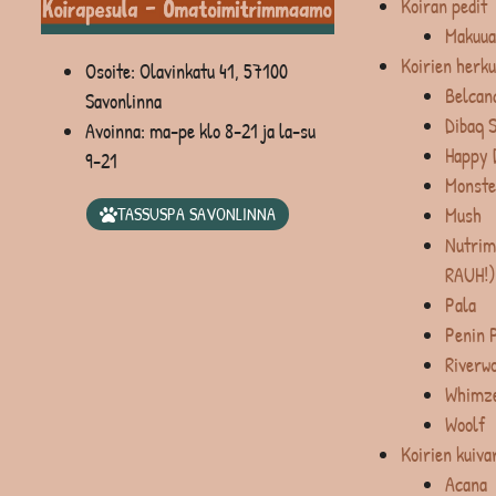
Koiran pedit
Makuua
Koirien herku
Osoite: Olavinkatu 41, 57100
Belcan
Savonlinna
Dibaq 
Avoinna: ma-pe klo 8-21 ja la-su
Happy 
9-21
Monste
Mush
TASSUSPA SAVONLINNA
Nutrim
RAUH!)
Pala
Penin 
Riverw
Whimz
Woolf
Koirien kuiva
Acana