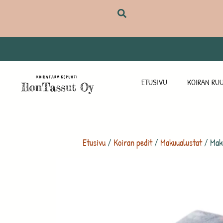
ETUSIVU
KOIRAN RUU
Etusivu
/
Koiran pedit
/
Makuualustat
/ Maku