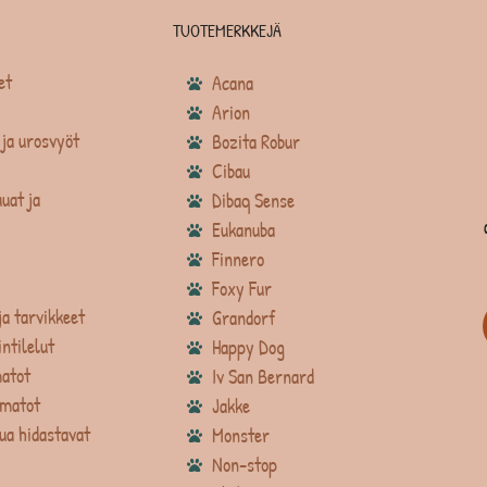
TUOTEMERKKEJÄ
et
Acana
Arion
ja urosvyöt
Bozita Robur
Cibau
uat ja
Dibaq Sense
Eukanuba
Finnero
Foxy Fur
ja tarvikkeet
Grandorf
intilelut
Happy Dog
atot
Iv San Bernard
matot
Jakke
ua hidastavat
Monster
Non-stop