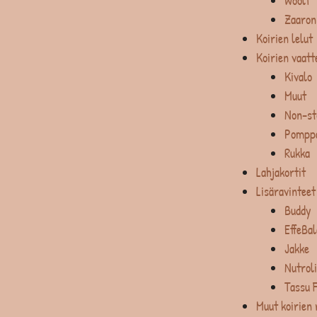
Woolf
Zaaron
Koirien lelut
Koirien vaatt
Kivalo
Muut
Non-st
Pompp
Rukka
Lahjakortit
Lisäravinteet
Buddy
EffeBa
Jakke
Nutrol
Tassu 
Muut koirien 