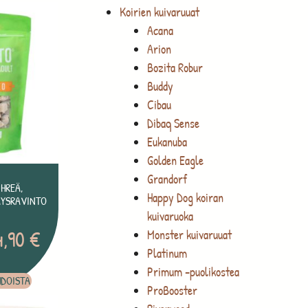
Koirien kuivaruuat
Acana
Arion
Bozita Robur
Buddy
Cibau
Dibaq Sense
Eukanuba
Golden Eagle
Grandorf
HREÄ,
Happy Dog koiran
ÄYSRAVINTO
kuivaruoka
4,90
€
Monster kuivaruuat
Platinum
Primum -puolikostea
HDOISTA
ProBooster