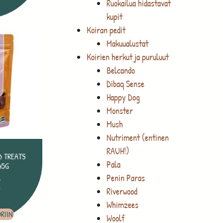
Ruokailua hidastavat
kupit
Koiran pedit
Makuualustat
Koirien herkut ja puruluut
Belcando
Dibaq Sense
Happy Dog
Monster
Mush
Nutriment (entinen
RAUH!)
D TREATS
Pala
45G
Penin Paras
€
Riverwood
Whimzees
RIIN
Woolf