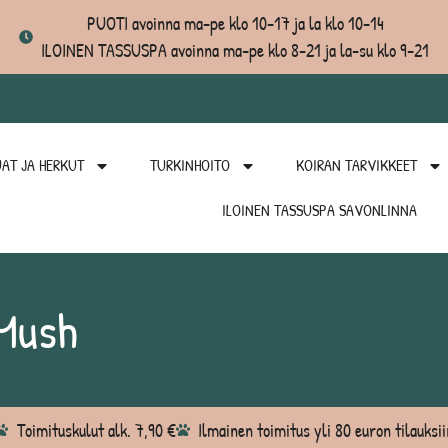
PUOTI avoinna ma-pe klo 10-17 ja la klo 10-14
ILOINEN TASSUSPA avoinna ma-pe klo 8-21 ja la-su klo 9-21
AT JA HERKUT
TURKINHOITO
KOIRAN TARVIKKEET
ILOINEN TASSUSPA SAVONLINNA
Mush
Toimituskulut alk. 7,90 €
Ilmainen toimitus yli 80 euron tilauksii