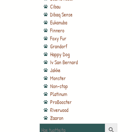
Cibau
Dibaq Sense
Eukanuba
Finnero
Foxy Fur
Grandorf
Happy Dog
Iv San Bernard
Jakke
Monster
Non-stop
Platinum
ProBooster
Riverwood
Zaaron