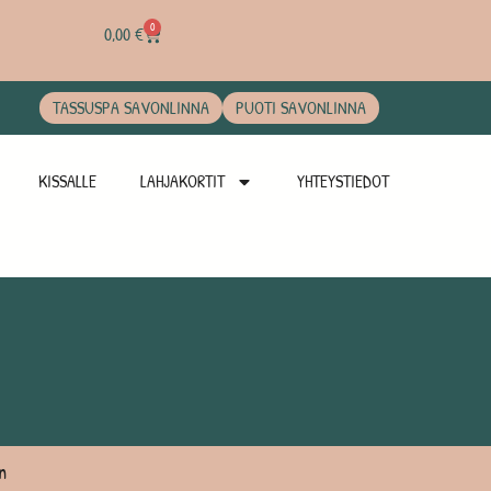
0
0,00
€
TASSUSPA SAVONLINNA
PUOTI SAVONLINNA
KISSALLE
LAHJAKORTIT
YHTEYSTIEDOT
n