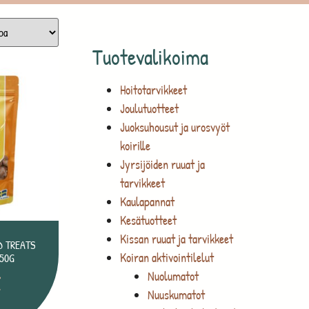
Tuotevalikoima
Hoitotarvikkeet
Joulutuotteet
Juoksuhousut ja urosvyöt
koirille
Jyrsijöiden ruuat ja
tarvikkeet
Kaulapannat
Kesätuotteet
Kissan ruuat ja tarvikkeet
D TREATS
Koiran aktivointilelut
50G
Nuolumatot
€
Nuuskumatot