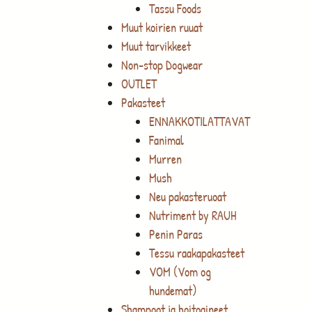
Tassu Foods
Muut koirien ruuat
Muut tarvikkeet
Non-stop Dogwear
OUTLET
Pakasteet
ENNAKKOTILATTAVAT
Fanimal
Murren
Mush
Neu pakasteruoat
Nutriment by RAUH
Penin Paras
Tessu raakapakasteet
VOM (Vom og
hundemat)
Shampoot ja hoitoaineet