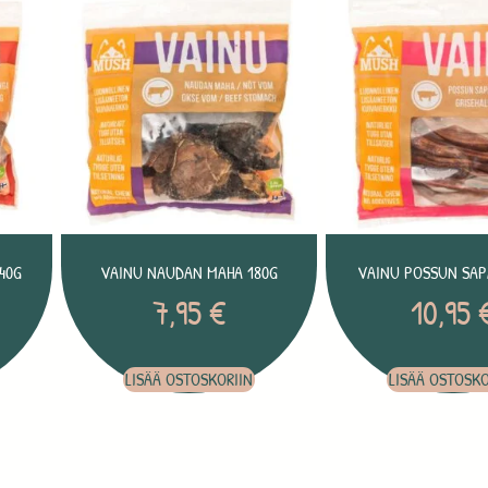
40G
VAINU NAUDAN MAHA 180G
VAINU POSSUN SAP
7,95
€
10,95
LISÄÄ OSTOSKORIIN
LISÄÄ OSTOSKO