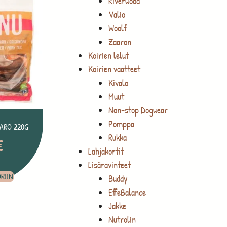
Riverwood
Valio
Woolf
Zaaron
Koirien lelut
Koirien vaatteet
Kivalo
Muut
Non-stop Dogwear
Pomppa
ARO 220G
Rukka
€
Lahjakortit
Lisäravinteet
RIIN
Buddy
EffeBalance
Jakke
Nutrolin