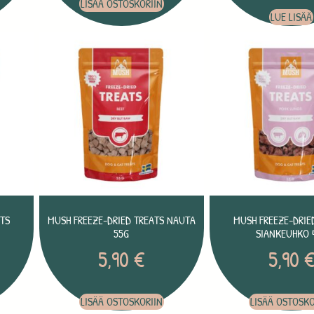
LISÄÄ OSTOSKORIIN
LUE LISÄÄ
ATS
MUSH FREEZE-DRIED TREATS NAUTA
MUSH FREEZE-DRIE
55G
SIANKEUHKO 
5,90
€
5,90
LISÄÄ OSTOSKORIIN
LISÄÄ OSTOSKO