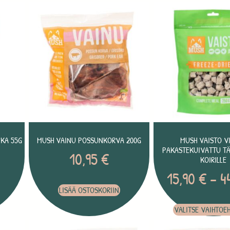
IKA 55G
MUSH VAINU POSSUNKORVA 200G
MUSH VAISTO VI
PAKASTEKUIVATTU T
10,95
€
KOIRILLE
15,90
€
–
4
LISÄÄ OSTOSKORIIN
VALITSE VAIHTOE