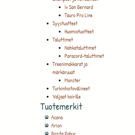
Iv San Bernard
Tauro Pro Line
Syystuotteet
Huomiotuotteet
Taluttimet
Nahkataluttimet
Paracord-taluttimet
Treenimakkarat ja
märkäruuat
Monster
Turkinhoitovälineet
Valjaat koirille
Tuotemerkit
Acana
Arion
Bozita Robur