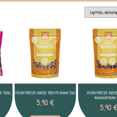
E 150G,
MUSH FREEZE-DRIED TREATS KANA 55G
MUSH FREEZE-DRIE
KANANSYDÄN 
5,90
€
5,90