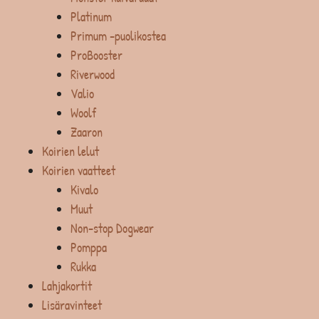
Platinum
Primum -puolikostea
ProBooster
Riverwood
Valio
Woolf
Zaaron
Koirien lelut
Koirien vaatteet
Kivalo
Muut
Non-stop Dogwear
Pomppa
Rukka
Lahjakortit
Lisäravinteet