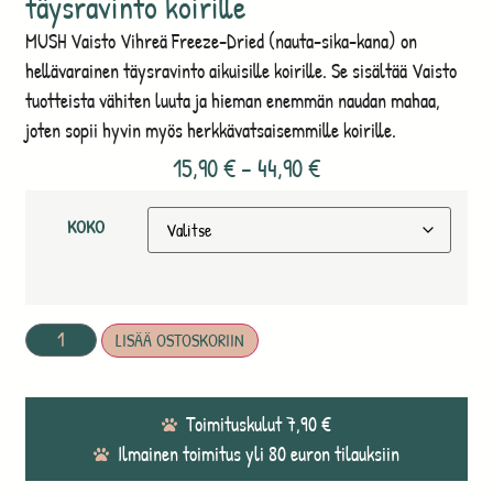
täysravinto koirille
MUSH Vaisto Vihreä Freeze-Dried (nauta-sika-kana) on
hellävarainen täysravinto aikuisille koirille. Se sisältää Vaisto
tuotteista vähiten luuta ja hieman enemmän naudan mahaa,
joten sopii hyvin myös herkkävatsaisemmille koirille.
15,90
€
–
44,90
€
KOKO
LISÄÄ OSTOSKORIIN
Toimituskulut 7,90 €
Ilmainen toimitus yli 80 euron tilauksiin