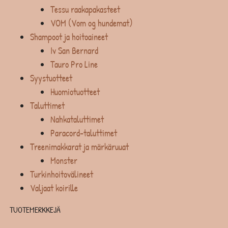
Tessu raakapakasteet
VOM (Vom og hundemat)
Shampoot ja hoitoaineet
Iv San Bernard
Tauro Pro Line
Syystuotteet
Huomiotuotteet
Taluttimet
Nahkataluttimet
Paracord-taluttimet
Treenimakkarat ja märkäruuat
Monster
Turkinhoitovälineet
Valjaat koirille
TUOTEMERKKEJÄ