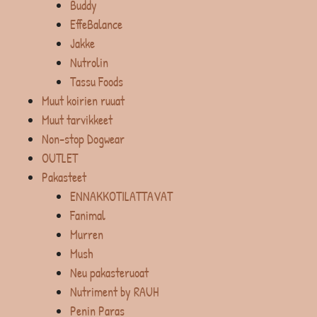
Buddy
EffeBalance
Jakke
Nutrolin
Tassu Foods
Muut koirien ruuat
Muut tarvikkeet
Non-stop Dogwear
OUTLET
Pakasteet
ENNAKKOTILATTAVAT
Fanimal
Murren
Mush
Neu pakasteruoat
Nutriment by RAUH
Penin Paras