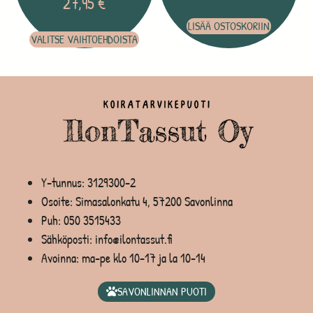
27,95
€
LISÄÄ OSTOSKORIIN
VALITSE VAIHTOEHDOISTA
Y-tunnus: 3129300-2
Osoite: Simasalonkatu 4, 57200 Savonlinna
Puh:
050 3515433
Sähköposti: info@ilontassut.fi
Avoinna: ma-pe klo 10-17 ja la 10-14
SAVONLINNAN PUOTI