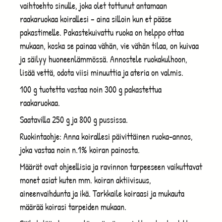
vaihtoehto sinulle, joka olet tottunut antamaan
raakaruokaa koirallesi – aina silloin kun et pääse
pakastimelle. Pakastekuivattu ruoka on helppo ottaa
mukaan, koska se painaa vähän, vie vähän tilaa, on kuivaa
ja säilyy huoneenlämmössä. Annostele ruokakulhoon,
lisää vettä, odota viisi minuuttia ja ateria on valmis.
100 g tuotetta vastaa noin 300 g pakastettua
raakaruokaa.
Saatavilla 250 g ja 800 g pussissa.
Ruokintaohje: Anna koirallesi päivittäinen ruoka-annos,
joka vastaa noin n.1% koiran painosta.
Määrät ovat ohjeellisia ja ravinnon tarpeeseen vaikuttavat
monet asiat kuten mm. koiran aktiivisuus,
aineenvaihdunta ja ikä. Tarkkaile koiraasi ja mukauta
määrää koirasi tarpeiden mukaan.