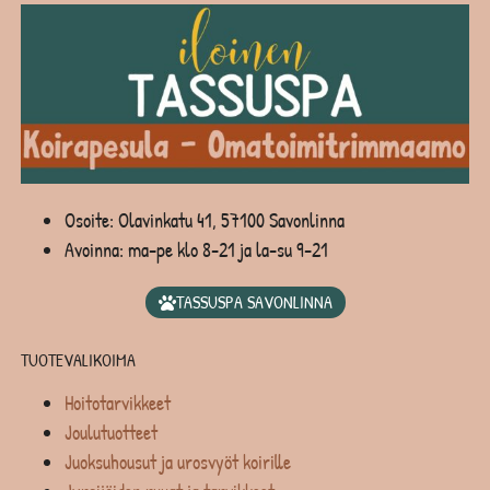
Osoite: Olavinkatu 41, 57100 Savonlinna
Avoinna: ma-pe klo 8-21 ja la-su 9-21
TASSUSPA SAVONLINNA
TUOTEVALIKOIMA
Hoitotarvikkeet
Joulutuotteet
Juoksuhousut ja urosvyöt koirille