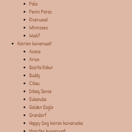
Pala
Penin Paras
Riverwood
Whimzees
Woolf
Koirien kuivaruuat
Acana
Arion
Bozita Robur
Buddy
Cibau
Dibaq Sense
Eukanuba
Golden Eagle
Grandorf
Happy Dog koiran kuivaruoka
Monster kuivaruuat