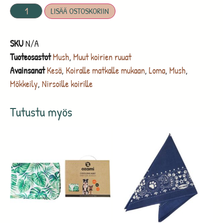
LISÄÄ OSTOSKORIIN
SKU
N/A
Tuoteosastot
Mush
,
Muut koirien ruuat
Avainsanat
Kesä
,
Koiralle matkalle mukaan
,
Loma
,
Mush
,
Mökkeily
,
Nirsoille koirille
Tutustu myös