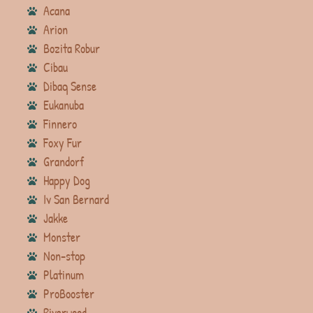
Acana
Arion
Bozita Robur
Cibau
Dibaq Sense
Eukanuba
Finnero
Foxy Fur
Grandorf
Happy Dog
Iv San Bernard
Jakke
Monster
Non-stop
Platinum
ProBooster
Riverwood