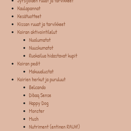
Jyrsijöiden ruuat ja tarvikkeet
Kaulapannat
Kesätuotteet
Kissan ruuat ja tarvikkeet
Koiran aktivointilelut
Nuolumatot
Nuuskumatot
Ruokailua hidastavat kupit
Koiran pedit
Makuualustat
Koirien herkut ja puruluut
Belcando
Dibaq Sense
Happy Dog
Monster
Mush
Nutriment (entinen RAUH!)