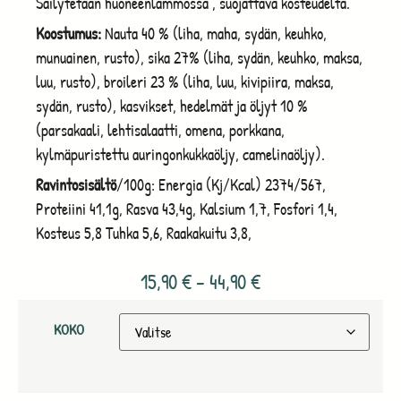
Säilytetään huoneenlämmössä , suojattava kosteudelta.
Koostumus:
Nauta 40 % (liha, maha, sydän, keuhko,
munuainen, rusto), sika 27% (liha, sydän, keuhko, maksa,
luu, rusto), broileri 23 % (liha, luu, kivipiira, maksa,
sydän, rusto), kasvikset, hedelmät ja öljyt 10 %
(parsakaali, lehtisalaatti, omena, porkkana,
kylmäpuristettu auringonkukkaöljy, camelinaöljy).
Ravintosisältö
/100g: Energia (Kj/Kcal) 2374/567,
Proteiini 41,1g, Rasva 43,4g, Kalsium 1,7, Fosfori 1,4,
Kosteus 5,8 Tuhka 5,6, Raakakuitu 3,8,
15,90
€
–
44,90
€
KOKO