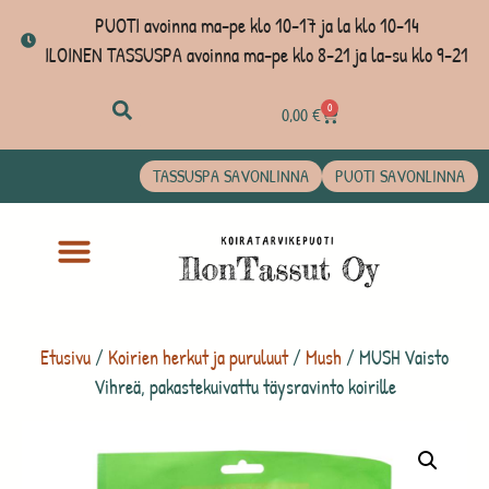
PUOTI avoinna ma-pe klo 10-17 ja la klo 10-14
ILOINEN TASSUSPA avoinna ma-pe klo 8-21 ja la-su klo 9-21
0
0,00
€
TASSUSPA SAVONLINNA
PUOTI SAVONLINNA
Etusivu
/
Koirien herkut ja puruluut
/
Mush
/ MUSH Vaisto
Vihreä, pakastekuivattu täysravinto koirille