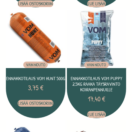
LISÄÄ OSTOSKORIIN
LUE LISÄÄ
VAIN NOUTO
VAIN NOUTO
ENNAKKOTILAUS VOM HUNT 500G
ENNAKKOTILAUS VOM PUPPY
2,5KG RAAKA TÄYSRAVINTO
3,75
€
KOIRANPENNUILLE
17,40
€
LISÄÄ OSTOSKORIIN
LUE LISÄÄ