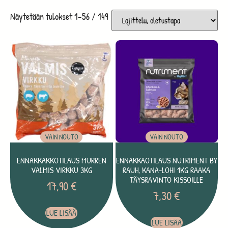
Näytetään tulokset 1–56 / 149
VAIN NOUTO
VAIN NOUTO
ENNAKKAKKOTILAUS MURREN
ENNAKKAOTILAUS NUTRIMENT BY
VALMIS VIRKKU 3KG
RAUH, KANA-LOHI 1KG RAAKA
TÄYSRAVINTO KISSOILLE
17,90
€
7,30
€
LUE LISÄÄ
LUE LISÄÄ