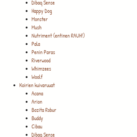
Dibaq Sense
Happy Dog
Monster
Mush
Nutriment (entinen RAUH!)
Pala
Penin Paras
Riverwood
Whimzees
Woolf
Koirien kuivaruuat
Acana
Arion
Bozita Robur
Buddy
Cibau
Dibaq Sense