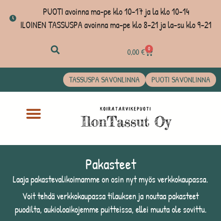
PUOTI avoinna ma-pe klo 10-17 ja la klo 10-14
ILOINEN TASSUSPA avoinna ma-pe klo 8-21 ja la-su klo 9-21
0
0,00
€
TASSUSPA SAVONLINNA
PUOTI SAVONLINNA
Pakasteet
Laaja pakastevalikoimamme on osin nyt myös verkkokaupassa.
Voit tehdä verkkokaupassa tilauksen ja noutaa pakasteet
puodilta, aukioloaikojemme puitteissa, ellei muuta ole sovittu.