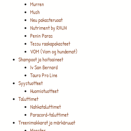
Murren
Mush
Neu pakasteruoat
Nutriment by RAUH
Penin Paras
Tessu raakapakasteet
VOM (Vom og hundemat)
Shampoot ja hoitoaineet
Iv San Bernard
Tauro Pro Line
Syystuotteet
Huomiotuotteet
Taluttimet
Nahkataluttimet
Paracord-taluttimet
Treenimakkarat ja märkäruuat
Monster