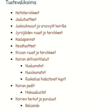
Tuotevalikoima
Hoitotarvikkeet
Joulutuotteet
Juoksuhousut ja urosvyöt koirille
Jyrsijöiden ruuat ja tarvikkeet
Kaulapannat
Kesätuotteet
Kissan ruuat ja tarvikkeet
Koiran aktivointilelut
Nuolumatot
Nuuskumatot
Ruokailua hidastavat kupit
Koiran pedit
Makuualustat
Koirien herkut ja puruluut
Belcando