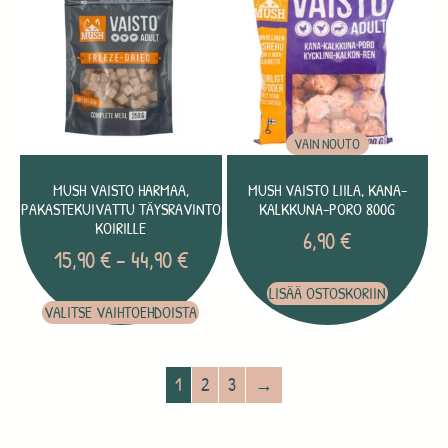
VAIN NOUTO
MUSH VAISTO HARMAA,
MUSH VAISTO LIILA, KANA-
PAKASTEKUIVATTU TÄYSRAVINTO
KALKKUNA-PORO 800G
KOIRILLE
6,90
€
15,90
€
–
44,90
€
LISÄÄ OSTOSKORIIN
VALITSE VAIHTOEHDOISTA
1
2
3
→