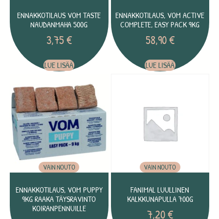
ENNAKKOTILAUS VOM TASTE
ENNAKKOTILAUS, VOM ACTIVE
NAUDANMAHA 500G
COMPLETE, EASY PACK 9KG
3,75
€
58,90
€
LUE LISÄÄ
LUE LISÄÄ
VAIN NOUTO
VAIN NOUTO
ENNAKKOTILAUS, VOM PUPPY
FANIMAL LUULLINEN
9KG RAAKA TÄYSRAVINTO
KALKKUNAPULLA 700G
KOIRANPENNUILLE
7,20
€