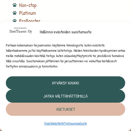
Non-stop
Platinum
ProBooster
Riverwood
Hallinnoi evästeiden suostumusta
Zaaron
Parhaan kokemuksen tarjoamiseksi käytämme teknologioita, kuten evästeitä,
tallentaaksemme ja/tai käyttääksemme laitetietoja. Näiden tekniikoiden hyväksyminen antaa
meille mahdollisuuden käsitellä tietoja, kuten selauskäyttäytymistä tai yksilöllisiä tunnuksia
tällä sivustolla. Suostumuksen jättäminen tai peruuttaminen voi vaikuttaa haitallisesti
tiettyihin ominaisuuksiin ja toimintoihin.
HYVÄKSY KAIKKI
JATKA VÄLTTÄMÄTTÖMILLÄ
Y-tunnus: 3129300-2
ASETUKSET
Osoite: Simasalonkatu 4, 57200 Savonlinna
Puh:
050 3515433
Evästekäytäntö
Tietosuojaseloste
Sähköposti: info@ilontassut.fi