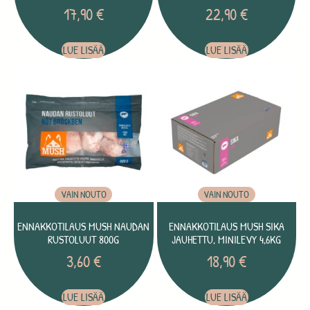
17,90
€
22,90
€
LUE LISÄÄ
LUE LISÄÄ
VAIN NOUTO
VAIN NOUTO
ENNAKKOTILAUS MUSH NAUDAN
ENNAKKOTILAUS MUSH SIKA
RUSTOLUUT 800G
JAUHETTU, MINILEVY 4,6KG
3,60
€
18,90
€
LUE LISÄÄ
LUE LISÄÄ