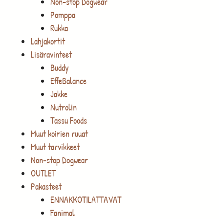
Non-stop Dogwear
Pomppa
Rukka
Lahjakortit
Lisäravinteet
Buddy
EffeBalance
Jakke
Nutrolin
Tassu Foods
Muut koirien ruuat
Muut tarvikkeet
Non-stop Dogwear
OUTLET
Pakasteet
ENNAKKOTILATTAVAT
Fanimal