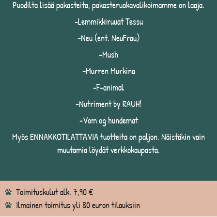
Puodilta lisää pakasteita, pakasteruokavalikoimamme on laaja.
-Lemmikkiruuat Tessu
-Neu (ent. NeuFrau)
-Mush
-Murren Murkina
-F-animal
-Nutriment by RAUH!
-Vom og hundemat
Myös ENNAKKOTILATTAVIA tuotteita on paljon. Näistäkin vain
muutamia löydät verkkokaupasta.
Toimituskulut alk. 7,90 €
Ilmainen toimitus yli 80 euron tilauksiin