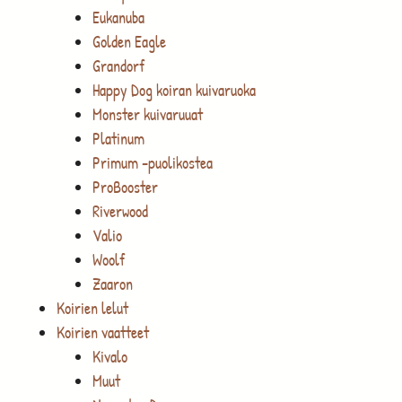
Eukanuba
Golden Eagle
Grandorf
Happy Dog koiran kuivaruoka
Monster kuivaruuat
Platinum
Primum -puolikostea
ProBooster
Riverwood
Valio
Woolf
Zaaron
Koirien lelut
Koirien vaatteet
Kivalo
Muut