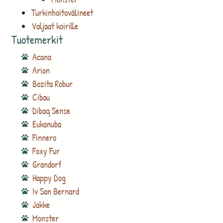
Turkinhoitovälineet
Valjaat koirille
Tuotemerkit
Acana
Arion
Bozita Robur
Cibau
Dibaq Sense
Eukanuba
Finnero
Foxy Fur
Grandorf
Happy Dog
Iv San Bernard
Jakke
Monster