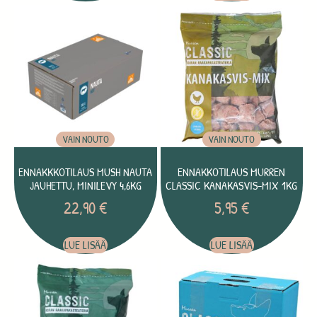
VAIN NOUTO
VAIN NOUTO
ENNAKKKOTILAUS MUSH NAUTA
ENNAKKOTILAUS MURREN
JAUHETTU, MINILEVY 4,6KG
CLASSIC KANAKASVIS-MIX 1KG
22,90
€
5,95
€
LUE LISÄÄ
LUE LISÄÄ