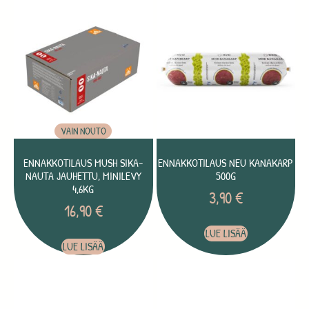
VAIN NOUTO
ENNAKKOTILAUS MUSH SIKA-
ENNAKKOTILAUS NEU KANAKARP
NAUTA JAUHETTU, MINILEVY
500G
4,6KG
3,90
€
16,90
€
LUE LISÄÄ
LUE LISÄÄ