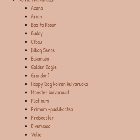
Acana
Arion
Bozita Robur
Buddy
Cibau
Dibaq Sense
Eukanuba
Golden Eagle
Grandorf
Happy Dog koiran kuivaruoka
Monster kuivaruuat
Platinum
Primum -puolikostea
ProBooster
Riverwood
Valio