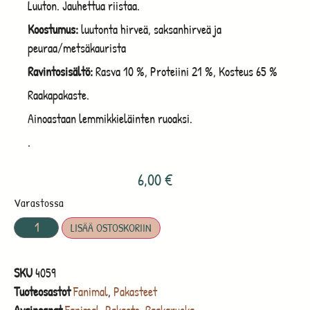
Luuton. Jauhettua riistaa.
Koostumus:
luutonta hirveä, saksanhirveä ja
peuraa/metsäkaurista
Ravintosisältö:
Rasva 10 %, Proteiini 21 %, Kosteus 65 %
Raakapakaste.
Ainoastaan lemmikkieläinten ruoaksi.
.
6,00
€
Varastossa
LISÄÄ OSTOSKORIIN
SKU
4059
Tuoteosastot
Fanimal
,
Pakasteet