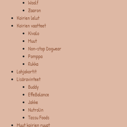
Woolf
Zaaron
Koirien lelut
Koirien vaatteet
Kivalo
Muut
Non-stop Dogwear
Pomppa
Rukka
Lahjakortit
Lisäravinteet
Buddy
EffeBalance
Jakke
Nutrolin
Tassu Foods
Muut koirien ruuat