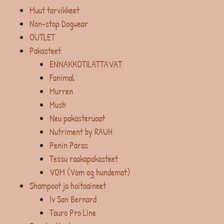
Muut tarvikkeet
Non-stop Dogwear
OUTLET
Pakasteet
ENNAKKOTILATTAVAT
Fanimal
Murren
Mush
Neu pakasteruoat
Nutriment by RAUH
Penin Paras
Tessu raakapakasteet
VOM (Vom og hundemat)
Shampoot ja hoitoaineet
Iv San Bernard
Tauro Pro Line