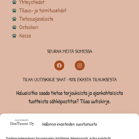
Yhteystiedot
Tilaus- ja toimitusehdot
Tietosuojaseloste
Ostoskori
Kassa
SEURAA MEITÄ SOMESSA
TILAA UUTISKIRJE SAAT -10% EKASTA TILAUKSESTA
Haluaisitko saada tietoa tarjouksista ja ajankohtaisista
tuotteista sähköpostitse? Tilaa uutiskirje.
TILAA UUTISKIRJE -SAAT -10% EKASTA TILAUKSESTA
Hallinnoi evästeiden suostumusta
KOIRILLE
Parhaan kokemuksen tarjoamiseksi käytämme teknologioita, kuten evästeitä,