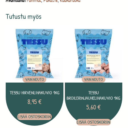
Avainsanat
Fanimal
,
Pakaste
,
Raakaruoka
Tutustu myös
VAIN NOUTO
VAIN NOUTO
TESSU HIRVENLIHAKUVIO 1KG
TESSU
BROILERINJAUHELIHAKUVIO 1KG
8,95
€
5,60
€
LISÄÄ OSTOSKORIIN
LISÄÄ OSTOSKORIIN