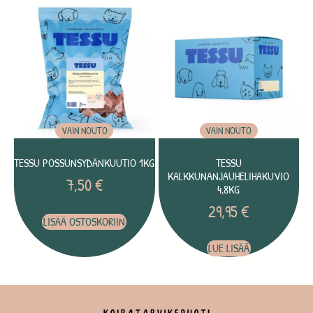
VAIN NOUTO
VAIN NOUTO
TESSU POSSUNSYDÄNKUUTIO 1KG
TESSU
KALKKUNANJAUHELIHAKUVIO
7,50
€
4,8KG
29,95
€
LISÄÄ OSTOSKORIIN
LUE LISÄÄ