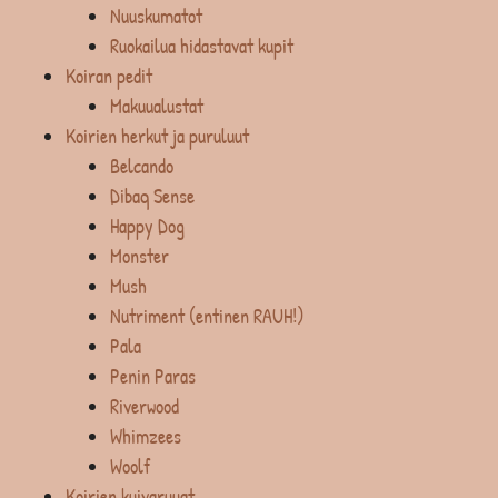
Nuuskumatot
Ruokailua hidastavat kupit
Koiran pedit
Makuualustat
Koirien herkut ja puruluut
Belcando
Dibaq Sense
Happy Dog
Monster
Mush
Nutriment (entinen RAUH!)
Pala
Penin Paras
Riverwood
Whimzees
Woolf
Koirien kuivaruuat