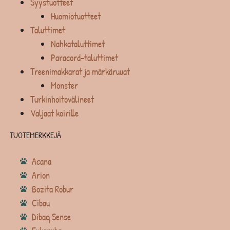
Syystuotteet
Huomiotuotteet
Taluttimet
Nahkataluttimet
Paracord-taluttimet
Treenimakkarat ja märkäruuat
Monster
Turkinhoitovälineet
Valjaat koirille
TUOTEMERKKEJÄ
Acana
Arion
Bozita Robur
Cibau
Dibaq Sense