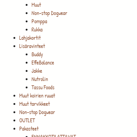
Muut
Non-stop Dogwear
Pomppa
Rukka
Lahjakortit
Lisäravinteet
Buddy
EffeBalance
Jakke
Nutrolin
Tassu Foods
Muut koirien ruuat
Muut tarvikkeet
Non-stop Dogwear
OUTLET
Pakasteet
ENNAKKOTILATTAVAT