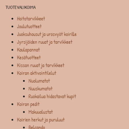
TUOTEVALIKOIMA
Hoitotarvikkeet
Joulutuotteet
Juoksuhousut ja urosvyöt koirille
Jyrsijöiden ruuat ja tarvikkeet
Kaulapannat
Kesätuotteet
Kissan ruuat ja tarvikkeet
Koiran aktivointilelut
Nuolumatot
Nuuskumatot
Ruokailua hidastavat kupit
Koiran pedit
Makuualustat
Koirien herkut ja puruluut
Belcando