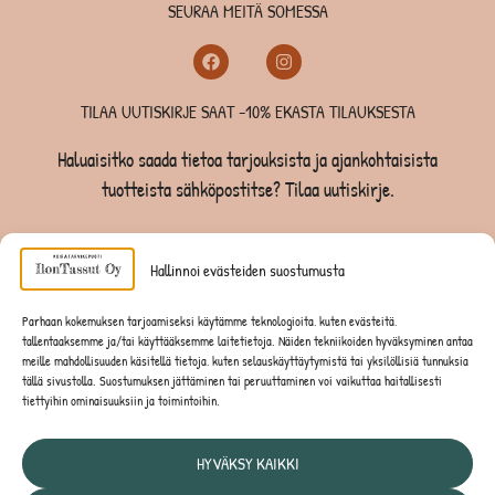
SEURAA MEITÄ SOMESSA
TILAA UUTISKIRJE SAAT -10% EKASTA TILAUKSESTA
Haluaisitko saada tietoa tarjouksista ja ajankohtaisista
tuotteista sähköpostitse? Tilaa uutiskirje.
TILAA UUTISKIRJE -SAAT -10% EKASTA TILAUKSESTA
Hallinnoi evästeiden suostumusta
KOIRILLE
Parhaan kokemuksen tarjoamiseksi käytämme teknologioita, kuten evästeitä,
tallentaaksemme ja/tai käyttääksemme laitetietoja. Näiden tekniikoiden hyväksyminen antaa
KISSOILLE
meille mahdollisuuden käsitellä tietoja, kuten selauskäyttäytymistä tai yksilöllisiä tunnuksia
tällä sivustolla. Suostumuksen jättäminen tai peruuttaminen voi vaikuttaa haitallisesti
tiettyihin ominaisuuksiin ja toimintoihin.
JYRSIJÖILLE
HYVÄKSY KAIKKI