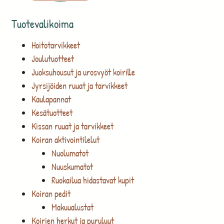
Tuotevalikoima
Hoitotarvikkeet
Joulutuotteet
Juoksuhousut ja urosvyöt koirille
Jyrsijöiden ruuat ja tarvikkeet
Kaulapannat
Kesätuotteet
Kissan ruuat ja tarvikkeet
Koiran aktivointilelut
Nuolumatot
Nuuskumatot
Ruokailua hidastavat kupit
Koiran pedit
Makuualustat
Koirien herkut ja puruluut