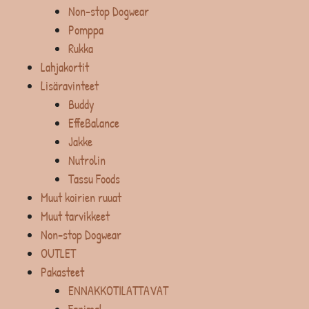
Non-stop Dogwear
Pomppa
Rukka
Lahjakortit
Lisäravinteet
Buddy
EffeBalance
Jakke
Nutrolin
Tassu Foods
Muut koirien ruuat
Muut tarvikkeet
Non-stop Dogwear
OUTLET
Pakasteet
ENNAKKOTILATTAVAT