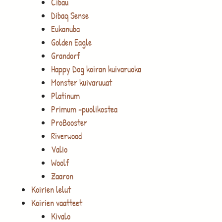
Cibau
Dibaq Sense
Eukanuba
Golden Eagle
Grandorf
Happy Dog koiran kuivaruoka
Monster kuivaruuat
Platinum
Primum -puolikostea
ProBooster
Riverwood
Valio
Woolf
Zaaron
Koirien lelut
Koirien vaatteet
Kivalo