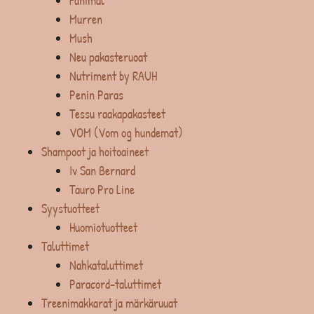
Fanimal
Murren
Mush
Neu pakasteruoat
Nutriment by RAUH
Penin Paras
Tessu raakapakasteet
VOM (Vom og hundemat)
Shampoot ja hoitoaineet
Iv San Bernard
Tauro Pro Line
Syystuotteet
Huomiotuotteet
Taluttimet
Nahkataluttimet
Paracord-taluttimet
Treenimakkarat ja märkäruuat