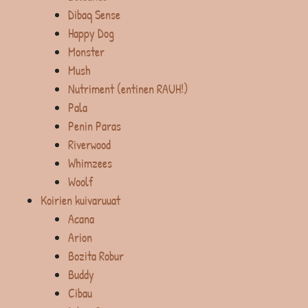
Dibaq Sense
Happy Dog
Monster
Mush
Nutriment (entinen RAUH!)
Pala
Penin Paras
Riverwood
Whimzees
Woolf
Koirien kuivaruuat
Acana
Arion
Bozita Robur
Buddy
Cibau