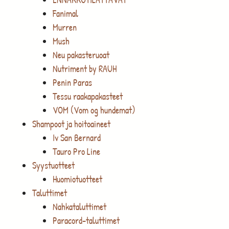
Fanimal
Murren
Mush
Neu pakasteruoat
Nutriment by RAUH
Penin Paras
Tessu raakapakasteet
VOM (Vom og hundemat)
Shampoot ja hoitoaineet
Iv San Bernard
Tauro Pro Line
Syystuotteet
Huomiotuotteet
Taluttimet
Nahkataluttimet
Paracord-taluttimet