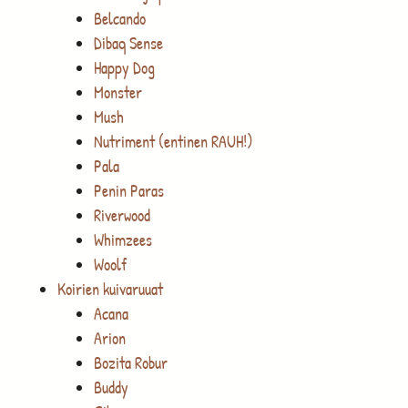
Belcando
Dibaq Sense
Happy Dog
Monster
Mush
Nutriment (entinen RAUH!)
Pala
Penin Paras
Riverwood
Whimzees
Woolf
Koirien kuivaruuat
Acana
Arion
Bozita Robur
Buddy