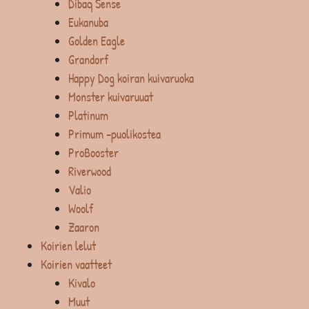
Dibaq Sense
Eukanuba
Golden Eagle
Grandorf
Happy Dog koiran kuivaruoka
Monster kuivaruuat
Platinum
Primum -puolikostea
ProBooster
Riverwood
Valio
Woolf
Zaaron
Koirien lelut
Koirien vaatteet
Kivalo
Muut