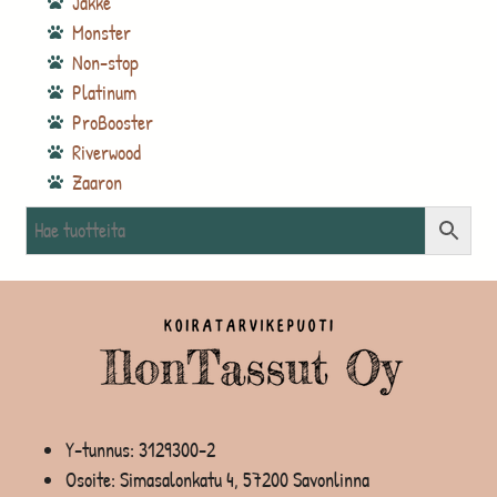
Jakke
Monster
Non-stop
Platinum
ProBooster
Riverwood
Zaaron
Y-tunnus: 3129300-2
Osoite: Simasalonkatu 4, 57200 Savonlinna