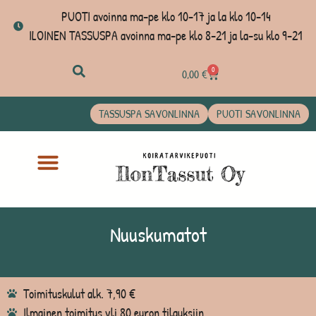
PUOTI avoinna ma-pe klo 10-17 ja la klo 10-14
ILOINEN TASSUSPA avoinna ma-pe klo 8-21 ja la-su klo 9-21
0
0,00
€
TASSUSPA SAVONLINNA
PUOTI SAVONLINNA
Nuuskumatot
Toimituskulut alk. 7,90 €
Ilmainen toimitus yli 80 euron tilauksiin