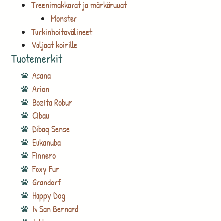
Treenimakkarat ja märkäruuat
Monster
Turkinhoitovälineet
Valjaat koirille
Tuotemerkit
Acana
Arion
Bozita Robur
Cibau
Dibaq Sense
Eukanuba
Finnero
Foxy Fur
Grandorf
Happy Dog
Iv San Bernard