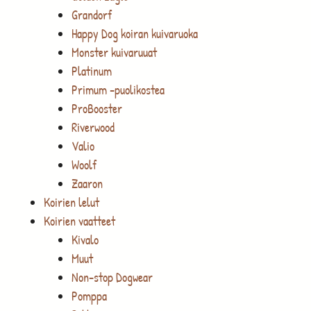
Grandorf
Happy Dog koiran kuivaruoka
Monster kuivaruuat
Platinum
Primum -puolikostea
ProBooster
Riverwood
Valio
Woolf
Zaaron
Koirien lelut
Koirien vaatteet
Kivalo
Muut
Non-stop Dogwear
Pomppa