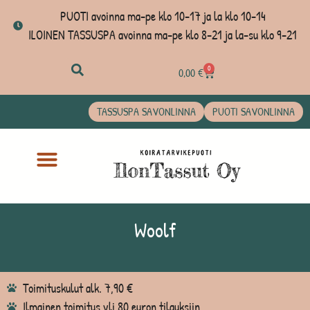
PUOTI avoinna ma-pe klo 10-17 ja la klo 10-14
ILOINEN TASSUSPA avoinna ma-pe klo 8-21 ja la-su klo 9-21
0
0,00
€
TASSUSPA SAVONLINNA
PUOTI SAVONLINNA
Woolf
Toimituskulut alk. 7,90 €
Ilmainen toimitus yli 80 euron tilauksiin