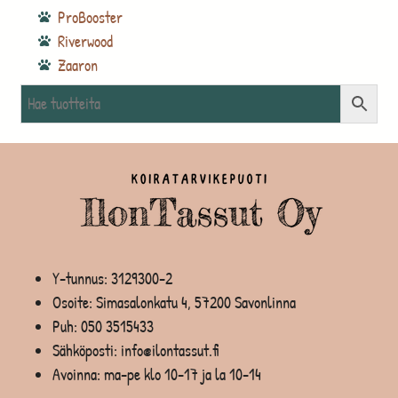
ProBooster
Riverwood
Zaaron
Y-tunnus: 3129300-2
Osoite: Simasalonkatu 4, 57200 Savonlinna
Puh:
050 3515433
Sähköposti: info@ilontassut.fi
Avoinna: ma-pe klo 10-17 ja la 10-14