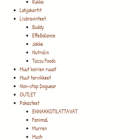
Rukka
Lahjakortit
Lisäravinteet
Buddy
EffeBalance
Jakke
Nutrolin
Tassu Foods
Muut koirien ruuat
Muut tarvikkeet
Non-stop Dogwear
OUTLET
Pakasteet
ENNAKKOTILATTAVAT
Fanimal
Murren
Mush