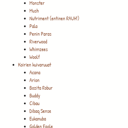
Monster
Mush
Nutriment (entinen RAUH!)
Pala
Penin Paras
Riverwood
Whimzees
Woolf
Koirien kuivaruuat
Acana
Arion
Bozita Robur
Buddy
Cibau
Dibaq Sense
Eukanuba
Golden Eagle