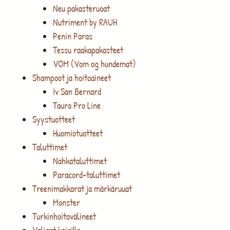
Neu pakasteruoat
Nutriment by RAUH
Penin Paras
Tessu raakapakasteet
VOM (Vom og hundemat)
Shampoot ja hoitoaineet
Iv San Bernard
Tauro Pro Line
Syystuotteet
Huomiotuotteet
Taluttimet
Nahkataluttimet
Paracord-taluttimet
Treenimakkarat ja märkäruuat
Monster
Turkinhoitovälineet