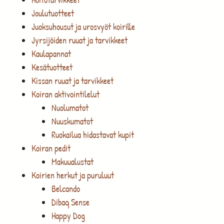
Joulutuotteet
Juoksuhousut ja urosvyöt koirille
Jyrsijöiden ruuat ja tarvikkeet
Kaulapannat
Kesätuotteet
Kissan ruuat ja tarvikkeet
Koiran aktivointilelut
Nuolumatot
Nuuskumatot
Ruokailua hidastavat kupit
Koiran pedit
Makuualustat
Koirien herkut ja puruluut
Belcando
Dibaq Sense
Happy Dog