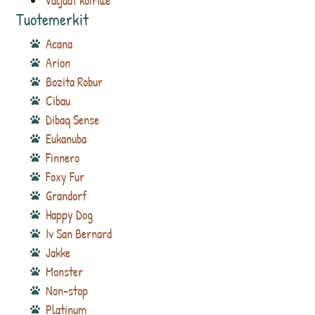
Valjaat koirille
Tuotemerkit
Acana
Arion
Bozita Robur
Cibau
Dibaq Sense
Eukanuba
Finnero
Foxy Fur
Grandorf
Happy Dog
Iv San Bernard
Jakke
Monster
Non-stop
Platinum