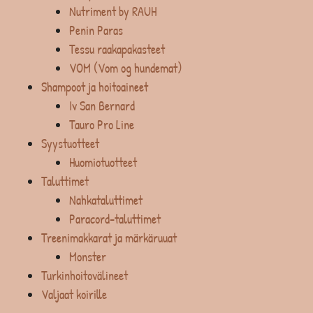
Nutriment by RAUH
Penin Paras
Tessu raakapakasteet
VOM (Vom og hundemat)
Shampoot ja hoitoaineet
Iv San Bernard
Tauro Pro Line
Syystuotteet
Huomiotuotteet
Taluttimet
Nahkataluttimet
Paracord-taluttimet
Treenimakkarat ja märkäruuat
Monster
Turkinhoitovälineet
Valjaat koirille