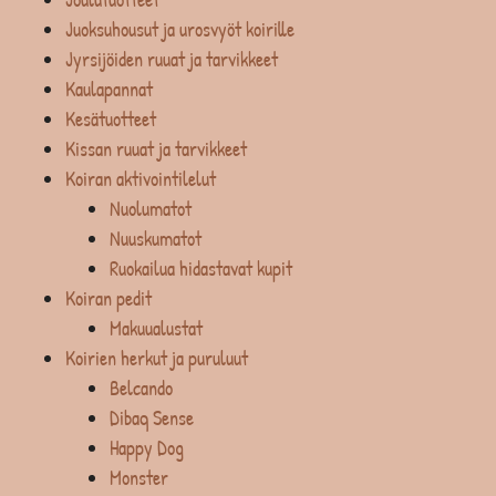
Juoksuhousut ja urosvyöt koirille
Jyrsijöiden ruuat ja tarvikkeet
Kaulapannat
Kesätuotteet
Kissan ruuat ja tarvikkeet
Koiran aktivointilelut
Nuolumatot
Nuuskumatot
Ruokailua hidastavat kupit
Koiran pedit
Makuualustat
Koirien herkut ja puruluut
Belcando
Dibaq Sense
Happy Dog
Monster