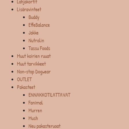
Lahjakortit
Lisäravinteet
Buddy
EffeBalance
Jakke
Nutrolin
Tassu Foods
Muut koirien ruuat
Muut tarvikkeet
Non-stop Dogwear
OUTLET
Pakasteet
ENNAKKOTILATTAVAT
Fanimal
Murren
Mush
Neu pakasteruoat