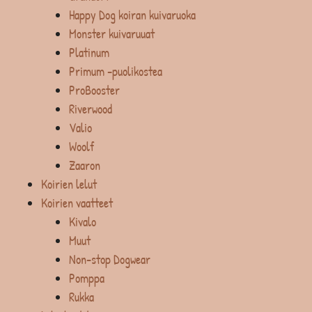
Happy Dog koiran kuivaruoka
Monster kuivaruuat
Platinum
Primum -puolikostea
ProBooster
Riverwood
Valio
Woolf
Zaaron
Koirien lelut
Koirien vaatteet
Kivalo
Muut
Non-stop Dogwear
Pomppa
Rukka