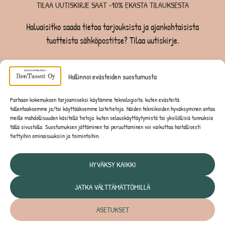
TILAA UUTISKIRJE SAAT -10% EKASTA TILAUKSESTA
Haluaisitko saada tietoa tarjouksista ja ajankohtaisista
tuotteista sähköpostitse? Tilaa uutiskirje.
TILAA UUTISKIRJE -SAAT -10% EKASTA TILAUKSESTA
Hallinnoi evästeiden suostumusta
KOIRILLE
Parhaan kokemuksen tarjoamiseksi käytämme teknologioita, kuten evästeitä,
tallentaaksemme ja/tai käyttääksemme laitetietoja. Näiden tekniikoiden hyväksyminen antaa
KISSOILLE
meille mahdollisuuden käsitellä tietoja, kuten selauskäyttäytymistä tai yksilöllisiä tunnuksia
tällä sivustolla. Suostumuksen jättäminen tai peruuttaminen voi vaikuttaa haitallisesti
tiettyihin ominaisuuksiin ja toimintoihin.
JYRSIJÖILLE
HYVÄKSY KAIKKI
JATKA VÄLTTÄMÄTTÖMILLÄ
Tietosuojaseloste
ASETUKSET