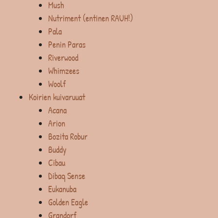
Mush
Nutriment (entinen RAUH!)
Pala
Penin Paras
Riverwood
Whimzees
Woolf
Koirien kuivaruuat
Acana
Arion
Bozita Robur
Buddy
Cibau
Dibaq Sense
Eukanuba
Golden Eagle
Grandorf