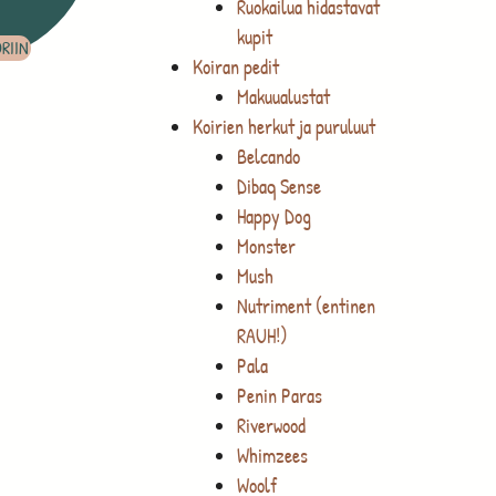
Ruokailua hidastavat
kupit
RIIN
Koiran pedit
Makuualustat
Koirien herkut ja puruluut
Belcando
Dibaq Sense
Happy Dog
Monster
Mush
Nutriment (entinen
RAUH!)
Pala
Penin Paras
Riverwood
Whimzees
Woolf