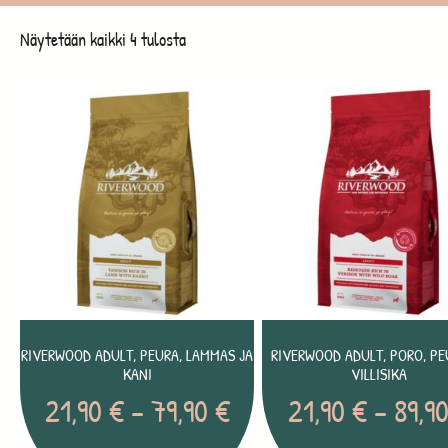
Näytetään kaikki 4 tulosta
RIVERWOOD ADULT, PEURA, LAMMAS JA
RIVERWOOD ADULT, PORO, PE
KANI
VILLISIKA
21,90
€
–
79,90
€
21,90
€
–
89,9