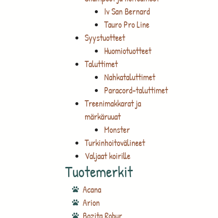
Iv San Bernard
Tauro Pro Line
Syystuotteet
Huomiotuotteet
Taluttimet
Nahkataluttimet
Paracord-taluttimet
Treenimakkarat ja
märkäruuat
Monster
Turkinhoitovälineet
Valjaat koirille
Tuotemerkit
Acana
Arion
Bozita Robur