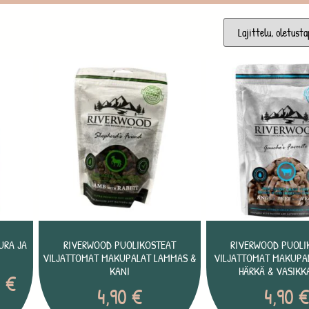
URA JA
RIVERWOOD PUOLIKOSTEAT
RIVERWOOD PUOLI
VILJATTOMAT MAKUPALAT LAMMAS &
VILJATTOMAT MAKUPA
KANI
HÄRKÄ & VASIKK
0
€
4,90
€
4,90