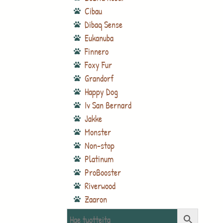
Cibau
Dibaq Sense
Eukanuba
Finnero
Foxy Fur
Grandorf
Happy Dog
Iv San Bernard
Jakke
Monster
Non-stop
Platinum
ProBooster
Riverwood
Zaaron