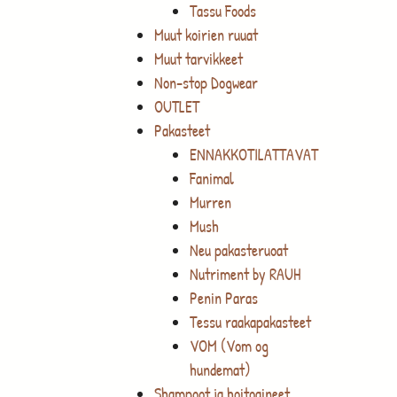
Tassu Foods
Muut koirien ruuat
Muut tarvikkeet
Non-stop Dogwear
OUTLET
Pakasteet
ENNAKKOTILATTAVAT
Fanimal
Murren
Mush
Neu pakasteruoat
Nutriment by RAUH
Penin Paras
Tessu raakapakasteet
VOM (Vom og
hundemat)
Shampoot ja hoitoaineet