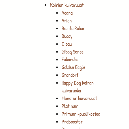
Koirien kuivaruuat
Acana
Arion
Bozita Robur
Buddy
Cibau
Dibaq Sense
Eukanuba
Golden Eagle
Grandorf
Happy Dog koiran
kuivaruoka
Monster kuivaruuat
Platinum
Primum -puolikostea
ProBooster