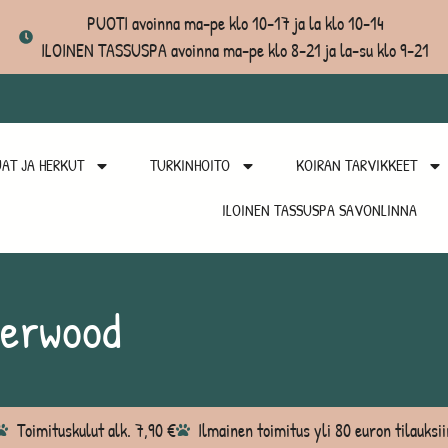
PUOTI avoinna ma-pe klo 10-17 ja la klo 10-14
ILOINEN TASSUSPA avoinna ma-pe klo 8-21 ja la-su klo 9-21
AT JA HERKUT
TURKINHOITO
KOIRAN TARVIKKEET
ILOINEN TASSUSPA SAVONLINNA
verwood
Toimituskulut alk. 7,90 €
Ilmainen toimitus yli 80 euron tilauksii