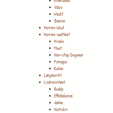
Riverwood
Valio
Woolf
Zaaron
Koirien lelut
Koirien vaatteet
Kivalo
Muut
Non-stop Dogwear
Pomppa
Rukka
Lahjakortit
Lisäravinteet
Buddy
EffeBalance
Jakke
Nutrolin