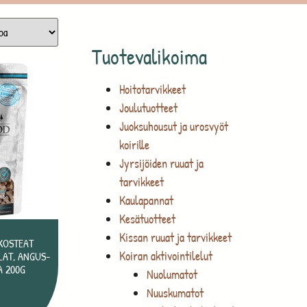
Tuotevalikoima
Hoitotarvikkeet
Joulutuotteet
Juoksuhousut ja urosvyöt
koirille
Jyrsijöiden ruuat ja
tarvikkeet
Kaulapannat
Kesätuotteet
Kissan ruuat ja tarvikkeet
KOSTEAT
Koiran aktivointilelut
LAT, ANGUS-
A 200G
Nuolumatot
€
Nuuskumatot