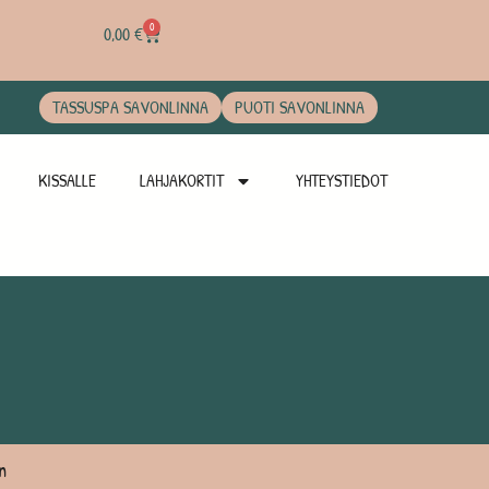
0
0,00
€
TASSUSPA SAVONLINNA
PUOTI SAVONLINNA
KISSALLE
LAHJAKORTIT
YHTEYSTIEDOT
n