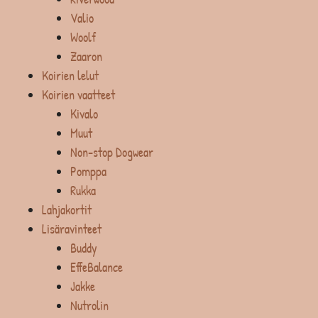
Valio
Woolf
Zaaron
Koirien lelut
Koirien vaatteet
Kivalo
Muut
Non-stop Dogwear
Pomppa
Rukka
Lahjakortit
Lisäravinteet
Buddy
EffeBalance
Jakke
Nutrolin