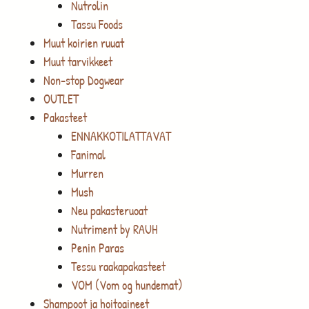
Nutrolin
Tassu Foods
Muut koirien ruuat
Muut tarvikkeet
Non-stop Dogwear
OUTLET
Pakasteet
ENNAKKOTILATTAVAT
Fanimal
Murren
Mush
Neu pakasteruoat
Nutriment by RAUH
Penin Paras
Tessu raakapakasteet
VOM (Vom og hundemat)
Shampoot ja hoitoaineet