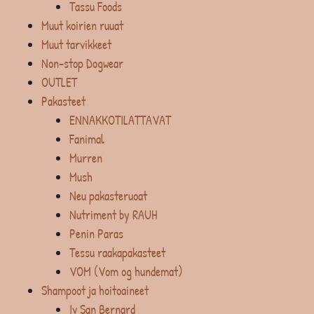
Tassu Foods
Muut koirien ruuat
Muut tarvikkeet
Non-stop Dogwear
OUTLET
Pakasteet
ENNAKKOTILATTAVAT
Fanimal
Murren
Mush
Neu pakasteruoat
Nutriment by RAUH
Penin Paras
Tessu raakapakasteet
VOM (Vom og hundemat)
Shampoot ja hoitoaineet
Iv San Bernard