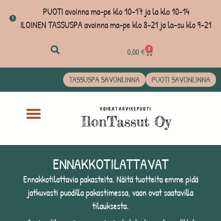
PUOTI avoinna ma-pe klo 10-17 ja la klo 10-14
ILOINEN TASSUSPA avoinna ma-pe klo 8-21 ja la-su klo 9-21
0
0,00
€
TASSUSPA SAVONLINNA
PUOTI SAVONLINNA
ENNAKKOTILATTAVAT
Ennakkotilattavia pakasteita. Näitä tuotteita emme pidä
jatkuvasti puodilla pakastimessa, vaan ovat saatavilla
tilauksesta.