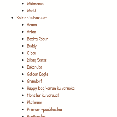
Whimzees
Woolf
Koirien kuivaruuat
Acana
Arion
Bozita Robur
Buddy
Cibau
Dibaq Sense
Eukanuba
Golden Eagle
Grandorf
Happy Dog koiran kuivaruoka
Monster kuivaruuat
Platinum
Primum -puolikostea
ProBooster