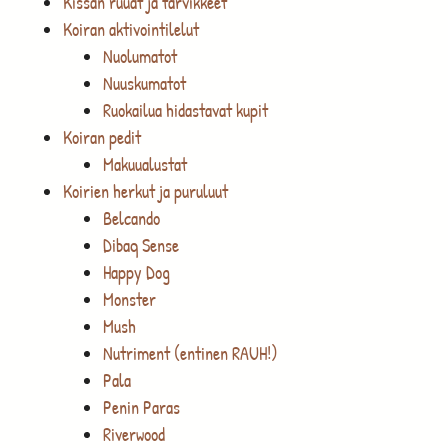
Kissan ruuat ja tarvikkeet
Koiran aktivointilelut
Nuolumatot
Nuuskumatot
Ruokailua hidastavat kupit
Koiran pedit
Makuualustat
Koirien herkut ja puruluut
Belcando
Dibaq Sense
Happy Dog
Monster
Mush
Nutriment (entinen RAUH!)
Pala
Penin Paras
Riverwood