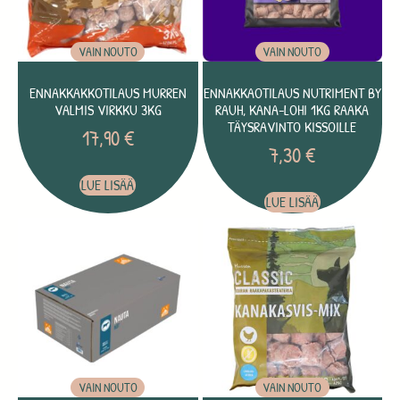
VAIN NOUTO
VAIN NOUTO
ENNAKKAKKOTILAUS MURREN
ENNAKKAOTILAUS NUTRIMENT BY
VALMIS VIRKKU 3KG
RAUH, KANA-LOHI 1KG RAAKA
TÄYSRAVINTO KISSOILLE
17,90
€
7,30
€
LUE LISÄÄ
LUE LISÄÄ
VAIN NOUTO
VAIN NOUTO