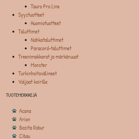
Tauro Pro Line
Syystuotteet
Huomiotuotteet
Taluttimet
Nahkataluttimet
Paracord-taluttimet
Treenimakkarat ja märkäruuat
Monster
Turkinhoitovälineet
Valjaat koirille
TUOTEMERKKEJÄ
Acana
Arion
Bozita Robur
Cibau