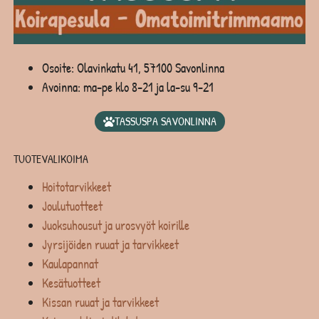
Osoite: Olavinkatu 41, 57100 Savonlinna
Avoinna: ma-pe klo 8-21 ja la-su 9-21
TASSUSPA SAVONLINNA
TUOTEVALIKOIMA
Hoitotarvikkeet
Joulutuotteet
Juoksuhousut ja urosvyöt koirille
Jyrsijöiden ruuat ja tarvikkeet
Kaulapannat
Kesätuotteet
Kissan ruuat ja tarvikkeet