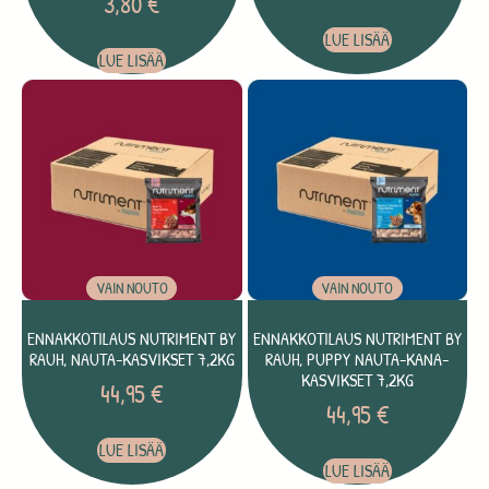
3,80
€
LUE LISÄÄ
LUE LISÄÄ
VAIN NOUTO
VAIN NOUTO
ENNAKKOTILAUS NUTRIMENT BY
ENNAKKOTILAUS NUTRIMENT BY
RAUH, NAUTA-KASVIKSET 7,2KG
RAUH, PUPPY NAUTA-KANA-
KASVIKSET 7,2KG
44,95
€
44,95
€
LUE LISÄÄ
LUE LISÄÄ