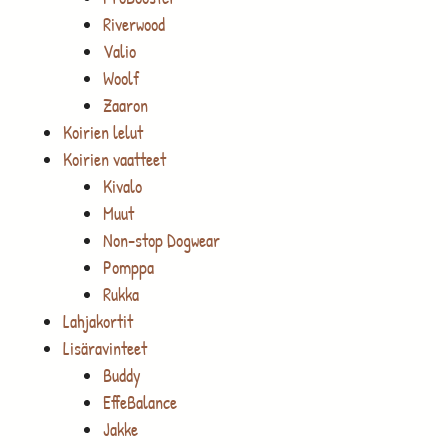
Riverwood
Valio
Woolf
Zaaron
Koirien lelut
Koirien vaatteet
Kivalo
Muut
Non-stop Dogwear
Pomppa
Rukka
Lahjakortit
Lisäravinteet
Buddy
EffeBalance
Jakke