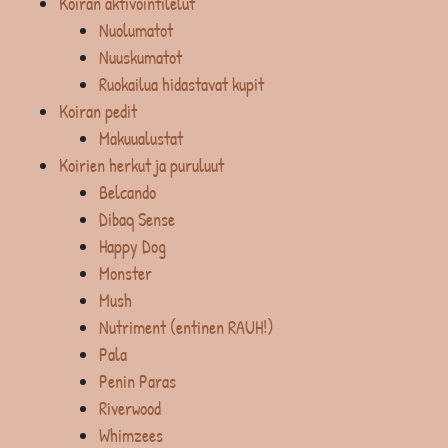
Koiran aktivointilelut
Nuolumatot
Nuuskumatot
Ruokailua hidastavat kupit
Koiran pedit
Makuualustat
Koirien herkut ja puruluut
Belcando
Dibaq Sense
Happy Dog
Monster
Mush
Nutriment (entinen RAUH!)
Pala
Penin Paras
Riverwood
Whimzees