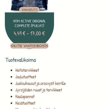
VAIN NOUTO
VOM ACTIVE ORIGINAL
COMPLETE (PULLAT)
4,49
€
–
17,00
€
VALITSE VAIHTOEHDOISTA
Tuotevalikoima
Hoitotarvikkeet
Joulutuotteet
Juoksuhousut ja urosvyöt koirille
Jyrsijöiden ruuat ja tarvikkeet
Kaulapannat
Kesätuotteet