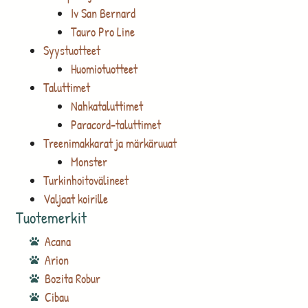
Iv San Bernard
Tauro Pro Line
Syystuotteet
Huomiotuotteet
Taluttimet
Nahkataluttimet
Paracord-taluttimet
Treenimakkarat ja märkäruuat
Monster
Turkinhoitovälineet
Valjaat koirille
Tuotemerkit
Acana
Arion
Bozita Robur
Cibau