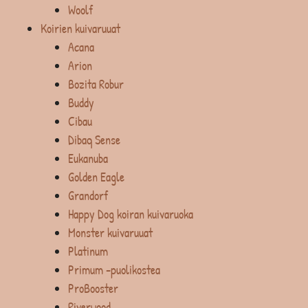
Woolf
Koirien kuivaruuat
Acana
Arion
Bozita Robur
Buddy
Cibau
Dibaq Sense
Eukanuba
Golden Eagle
Grandorf
Happy Dog koiran kuivaruoka
Monster kuivaruuat
Platinum
Primum -puolikostea
ProBooster
Riverwood