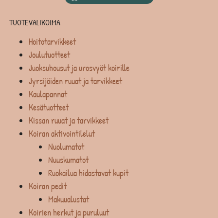
TUOTEVALIKOIMA
Hoitotarvikkeet
Joulutuotteet
Juoksuhousut ja urosvyöt koirille
Jyrsijöiden ruuat ja tarvikkeet
Kaulapannat
Kesätuotteet
Kissan ruuat ja tarvikkeet
Koiran aktivointilelut
Nuolumatot
Nuuskumatot
Ruokailua hidastavat kupit
Koiran pedit
Makuualustat
Koirien herkut ja puruluut