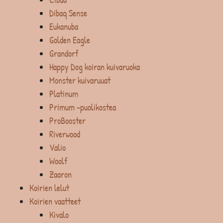
Dibaq Sense
Eukanuba
Golden Eagle
Grandorf
Happy Dog koiran kuivaruoka
Monster kuivaruuat
Platinum
Primum -puolikostea
ProBooster
Riverwood
Valio
Woolf
Zaaron
Koirien lelut
Koirien vaatteet
Kivalo