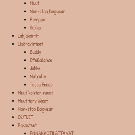
Muut
Non-stop Dogwear
Pomppa
Rukka
Lahjakortit
Lisäravinteet
Buddy
EffeBalance
Jakke
Nutrolin
Tassu Foods
Muut koirien ruuat
Muut tarvikkeet
Non-stop Dogwear
OUTLET
Pakasteet
ENNAKKOTILATTAVAT