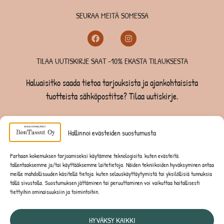
SEURAA MEITÄ SOMESSA
TILAA UUTISKIRJE SAAT -10% EKASTA TILAUKSESTA
Haluaisitko saada tietoa tarjouksista ja ajankohtaisista
tuotteista sähköpostitse? Tilaa uutiskirje.
TILAA UUTISKIRJE -SAAT -10% EKASTA TILAUKSESTA
Hallinnoi evästeiden suostumusta
KOIRILLE
Parhaan kokemuksen tarjoamiseksi käytämme teknologioita, kuten evästeitä,
tallentaaksemme ja/tai käyttääksemme laitetietoja. Näiden tekniikoiden hyväksyminen antaa
KISSOILLE
meille mahdollisuuden käsitellä tietoja, kuten selauskäyttäytymistä tai yksilöllisiä tunnuksia
tällä sivustolla. Suostumuksen jättäminen tai peruuttaminen voi vaikuttaa haitallisesti
tiettyihin ominaisuuksiin ja toimintoihin.
JYRSIJÖILLE
HYVÄKSY KAIKKI