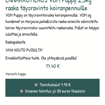
raaka täysravinto koiranpennuille
VOM Puppy on täysravintoruoka koiranpennuille. VOM og
hundemat on Norjassa paikallisista raaka-aineista valmistettu
koiran täysravinnoksi suunniteltu raakaruoka. Pullat on helppo
sulattaa ja annostella.
Raakapakaste.
VAIN NOUTO PUODILTA!
Ennakkotilattava tuote. Ole yhteydessä puodille!
17,40
€
Varasto loppu
Toimituskulut 7,90 €
Ilmainen toimitus yli 80 euron tilauksiin