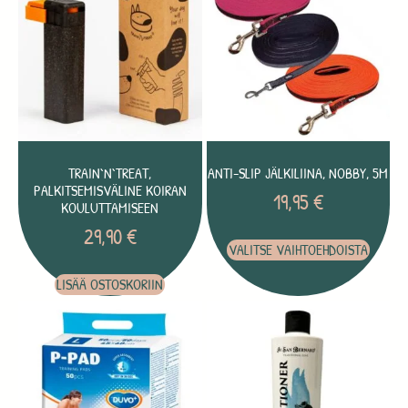
TRAIN`N`TREAT,
ANTI-SLIP JÄLKILIINA, NOBBY, 5M
PALKITSEMISVÄLINE KOIRAN
19,95
€
KOULUTTAMISEEN
29,90
€
VALITSE VAIHTOEHDOISTA
LISÄÄ OSTOSKORIIN