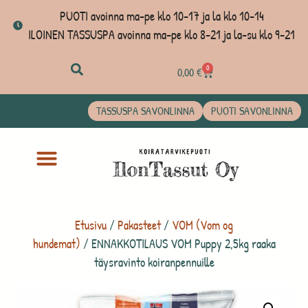
PUOTI avoinna ma-pe klo 10-17 ja la klo 10-14
ILOINEN TASSUSPA avoinna ma-pe klo 8-21 ja la-su klo 9-21
0
0,00
€
TASSUSPA SAVONLINNA
PUOTI SAVONLINNA
Etusivu
/
Pakasteet
/
VOM (Vom og
hundemat)
/ ENNAKKOTILAUS VOM Puppy 2,5kg raaka
täysravinto koiranpennuille