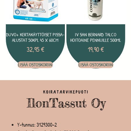
DUVO+ KERTAKÄYTTÖISET PISSA-
IV SAN BERNARD TALCO
ALUSTAT 50KPL 45 X 60CM
HOITOAINE PENNUILLE 500ML
32,95
€
19,90
€
LISÄÄ OSTOSKORIIN
LISÄÄ OSTOSKORIIN
Y-tunnus: 3129300-2