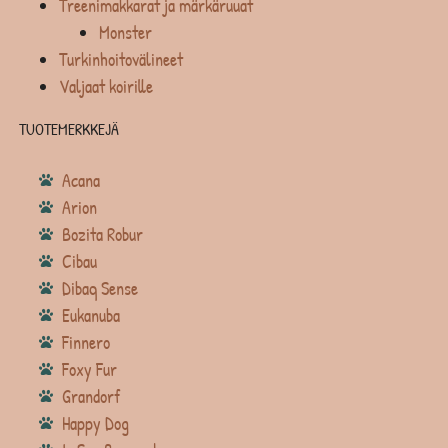
Treenimakkarat ja märkäruuat
Monster
Turkinhoitovälineet
Valjaat koirille
TUOTEMERKKEJÄ
Acana
Arion
Bozita Robur
Cibau
Dibaq Sense
Eukanuba
Finnero
Foxy Fur
Grandorf
Happy Dog