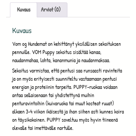
Kuvaus
Arviot (0)
Kuvaus
Vom og Hundemat on kehittänyt yksilöllisen sekoituksen
pennuille. VOM Puppy sekoitus sisältää kanaa,
naudanmahaa, lohta, kananmunia ja naudanmaksaa.
Sekoitus varmistaa, että pentusi saa runsaasti ravinteita
ja on myös erityisesti suunniteltu vastaamaan pentusi
energian ja proteiinin tarpeita. PUPPY-ruokaa voidaan
antaa sellaisenaan tai yhdistettynä muihin
penturavintoihin (kuivaruoka tai muut kosteat ruuat)
alkaen 3-4 viikon ikäisestä ja ihan siihen asti kunnes koira
on täysikokoinen. PUPPY soveltuu myös hyvin tiineenä
olevalle tai imettävälle nartulle.