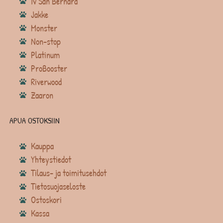
Iv San Bernard
Jakke
Monster
Non-stop
Platinum
ProBooster
Riverwood
Zaaron
APUA OSTOKSIIN
Kauppa
Yhteystiedot
Tilaus- ja toimitusehdot
Tietosuojaseloste
Ostoskori
Kassa