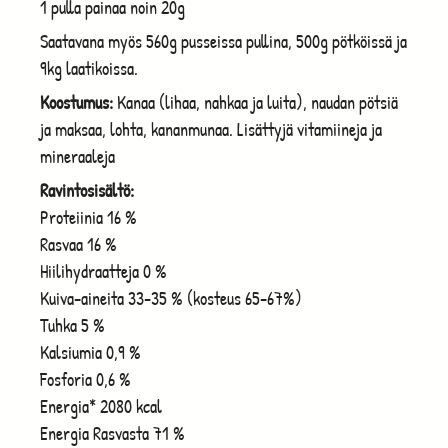
1 pulla painaa noin 20g
Saatavana myös 560g pusseissa pullina, 500g pötköissä ja
9kg laatikoissa.
Koostumus:
Kanaa (lihaa, nahkaa ja luita), naudan pötsiä
ja maksaa, lohta, kananmunaa. Lisättyjä vitamiineja ja
mineraaleja
Ravintosisältö:
Proteiinia 16 %
Rasvaa 16 %
Hiilihydraatteja 0 %
Kuiva-aineita 33-35 % (kosteus 65-67%)
Tuhka 5 %
Kalsiumia 0,9 %
Fosforia 0,6 %
Energia* 2080 kcal
Energia Rasvasta 71 %