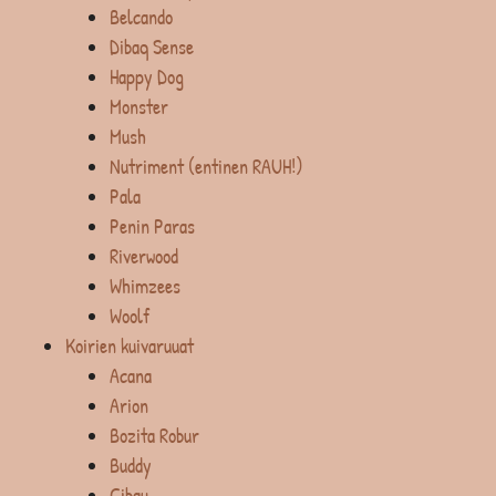
Belcando
Dibaq Sense
Happy Dog
Monster
Mush
Nutriment (entinen RAUH!)
Pala
Penin Paras
Riverwood
Whimzees
Woolf
Koirien kuivaruuat
Acana
Arion
Bozita Robur
Buddy
Cibau