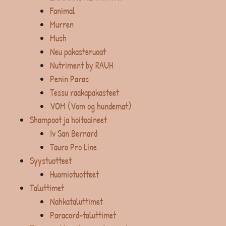
Fanimal
Murren
Mush
Neu pakasteruoat
Nutriment by RAUH
Penin Paras
Tessu raakapakasteet
VOM (Vom og hundemat)
Shampoot ja hoitoaineet
Iv San Bernard
Tauro Pro Line
Syystuotteet
Huomiotuotteet
Taluttimet
Nahkataluttimet
Paracord-taluttimet