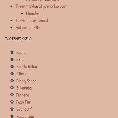
Treenimakkarat ja märkäruuat
Monster
Turkinhoitovälineet
Valjaat koirille
TUOTEMERKKEJÄ
Acana
Arion
Bozita Robur
Cibau
Dibaq Sense
Eukanuba
Finnero
Foxy Fur
Grandorf
Happy Dog