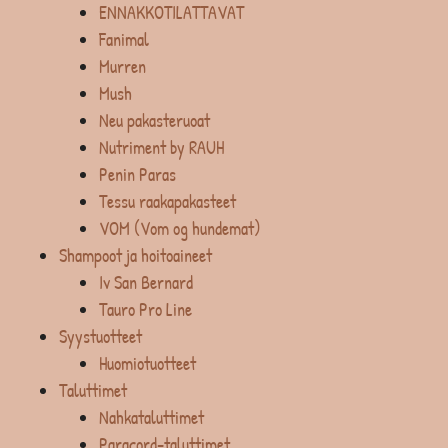
ENNAKKOTILATTAVAT
Fanimal
Murren
Mush
Neu pakasteruoat
Nutriment by RAUH
Penin Paras
Tessu raakapakasteet
VOM (Vom og hundemat)
Shampoot ja hoitoaineet
Iv San Bernard
Tauro Pro Line
Syystuotteet
Huomiotuotteet
Taluttimet
Nahkataluttimet
Paracord-taluttimet