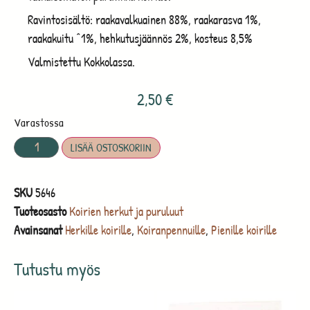
Ravintosisältö: raakavalkuainen 88%, raakarasva 1%,
raakakuitu ^1%, hehkutusjäännös 2%, kosteus 8,5%
Valmistettu Kokkolassa.
2,50
€
Varastossa
LISÄÄ OSTOSKORIIN
SKU
5646
Tuoteosasto
Koirien herkut ja puruluut
Avainsanat
Herkille koirille
,
Koiranpennuille
,
Pienille koirille
Tutustu myös