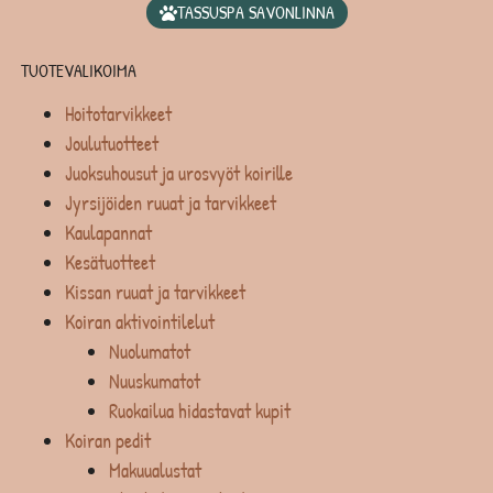
TASSUSPA SAVONLINNA
TUOTEVALIKOIMA
Hoitotarvikkeet
Joulutuotteet
Juoksuhousut ja urosvyöt koirille
Jyrsijöiden ruuat ja tarvikkeet
Kaulapannat
Kesätuotteet
Kissan ruuat ja tarvikkeet
Koiran aktivointilelut
Nuolumatot
Nuuskumatot
Ruokailua hidastavat kupit
Koiran pedit
Makuualustat