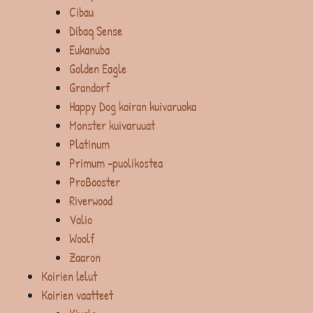
Cibau
Dibaq Sense
Eukanuba
Golden Eagle
Grandorf
Happy Dog koiran kuivaruoka
Monster kuivaruuat
Platinum
Primum -puolikostea
ProBooster
Riverwood
Valio
Woolf
Zaaron
Koirien lelut
Koirien vaatteet