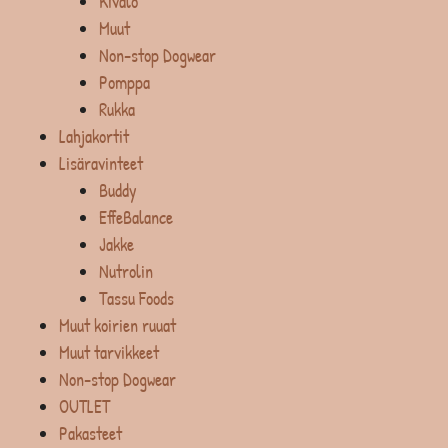
Kivalo
Muut
Non-stop Dogwear
Pomppa
Rukka
Lahjakortit
Lisäravinteet
Buddy
EffeBalance
Jakke
Nutrolin
Tassu Foods
Muut koirien ruuat
Muut tarvikkeet
Non-stop Dogwear
OUTLET
Pakasteet