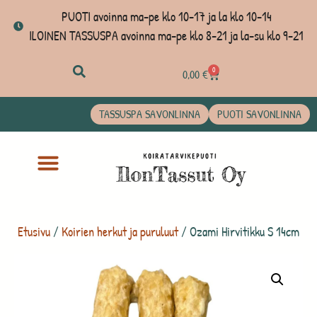
PUOTI avoinna ma-pe klo 10-17 ja la klo 10-14
ILOINEN TASSUSPA avoinna ma-pe klo 8-21 ja la-su klo 9-21
0
0,00
€
TASSUSPA SAVONLINNA
PUOTI SAVONLINNA
Etusivu
/
Koirien herkut ja puruluut
/ Ozami Hirvitikku S 14cm