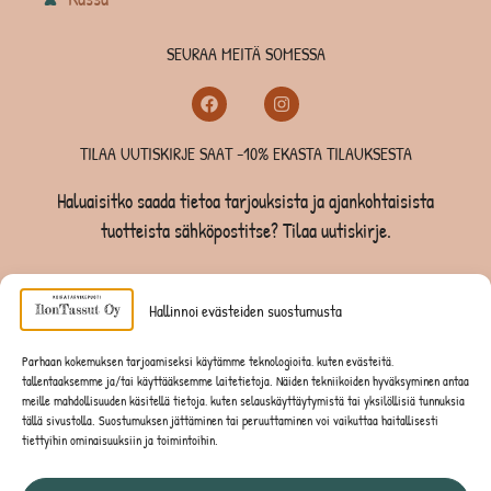
SEURAA MEITÄ SOMESSA
TILAA UUTISKIRJE SAAT -10% EKASTA TILAUKSESTA
Haluaisitko saada tietoa tarjouksista ja ajankohtaisista
tuotteista sähköpostitse? Tilaa uutiskirje.
TILAA UUTISKIRJE -SAAT -10% EKASTA TILAUKSESTA
Hallinnoi evästeiden suostumusta
KOIRILLE
Parhaan kokemuksen tarjoamiseksi käytämme teknologioita, kuten evästeitä,
tallentaaksemme ja/tai käyttääksemme laitetietoja. Näiden tekniikoiden hyväksyminen antaa
KISSOILLE
meille mahdollisuuden käsitellä tietoja, kuten selauskäyttäytymistä tai yksilöllisiä tunnuksia
tällä sivustolla. Suostumuksen jättäminen tai peruuttaminen voi vaikuttaa haitallisesti
tiettyihin ominaisuuksiin ja toimintoihin.
JYRSIJÖILLE