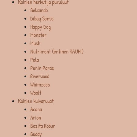
Koirien herkut ja puruluut
Belcando
Dibaq Sense
Happy Dog
Monster
Mush
Nutriment (entinen RAUH!)
Pala
Penin Paras
Riverwood
Whimzees
Woolf
Koirien kuivaruuat
Acana
Arion
Bozita Robur
Buddy