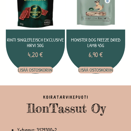
RINTI SINGLEFLEISCH EXCLUSIVE
MONSTER DOG FREEZE DRIED
HIRVI 50G
LAMB 45G
4,20
€
6,90
€
LISÄÄ OSTOSKORIIN
LISÄÄ OSTOSKORIIN
Y-tunnus: 3129300-2