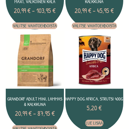
MAXI, VALKOINEN KALA
KALKKUNA
20,99
€
–
103,95
€
20,99
€
–
45,95
€
VALITSE VAIHTOEHDOISTA
VALITSE VAIHTOEHDOISTA
GRANDORF ADULT MINI, LAMMAS
HAPPY DOG AFRICA, STRUTSI 400G
& KALKKUNA
5,20
€
20,99
€
–
87,95
€
LUE LISÄÄ
VALITSE VAIHTOEHDOISTA