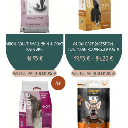
ARION ADULT SMALL SKIN & COAT
ARION CARE DIGESTION,
KALA 2KG
TUKEMAAN RUUANSULATUSTA
16,95
€
19,95
€
–
84,20
€
VALITSE VAIHTOEHDOISTA
VALITSE VAIHTOEHDOISTA
Ale!