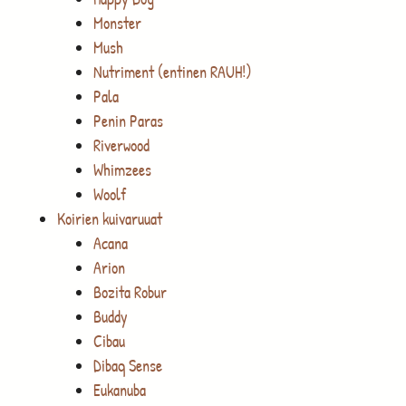
Monster
Mush
Nutriment (entinen RAUH!)
Pala
Penin Paras
Riverwood
Whimzees
Woolf
Koirien kuivaruuat
Acana
Arion
Bozita Robur
Buddy
Cibau
Dibaq Sense
Eukanuba