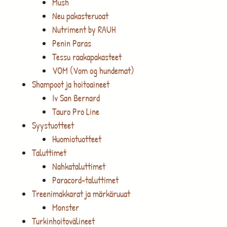
Mush
Neu pakasteruoat
Nutriment by RAUH
Penin Paras
Tessu raakapakasteet
VOM (Vom og hundemat)
Shampoot ja hoitoaineet
Iv San Bernard
Tauro Pro Line
Syystuotteet
Huomiotuotteet
Taluttimet
Nahkataluttimet
Paracord-taluttimet
Treenimakkarat ja märkäruuat
Monster
Turkinhoitovälineet