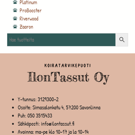
Platinum
ProBooster
Riverwood
Zaaron
Y-tunnus: 3129300-2
Osoite: Simasalonkatu 4, 57200 Savonlinna
Puh:
050 3515433
Sähköposti: info@ilontassut.fi
Avoinna: ma-pe klo 10-17 ja la 10-14