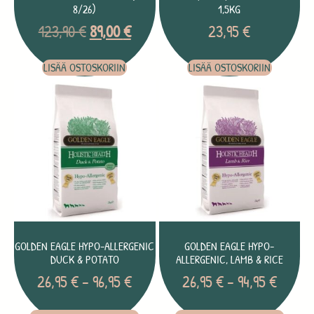
8/26)
1,5KG
123,90
€
89,00
€
23,95
€
LISÄÄ OSTOSKORIIN
LISÄÄ OSTOSKORIIN
GOLDEN EAGLE HYPO-ALLERGENIC
GOLDEN EAGLE HYPO-
DUCK & POTATO
ALLERGENIC, LAMB & RICE
26,95
€
–
96,95
€
26,95
€
–
94,95
€