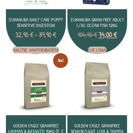
EUKANUBA DAILY CARE PUPPY
EUKANUBA GRAIN FREE ADULT
SENSITIVE DIGESTION
L/XL OCEAN FISH 12KG
32,90
€
–
89,90
€
104,90
€
74,00
€
VALITSE VAIHTOEHDOISTA
LUE LISÄÄ
Ale!
GOLDEN EAGLE GRAINFREE
GOLDEN EAGLE GRAINFREE
LAMMAS & BATAATTI 10KG (P. E
SENIOR/LIGHT, LOHI & TAIMEN