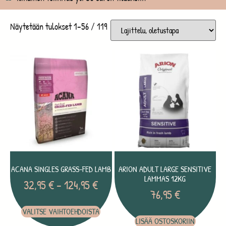
Näytetään tulokset 1–56 / 119
ACANA SINGLES GRASS-FED LAMB
ARION ADULT LARGE SENSITIVE
LAMMAS 12KG
32,95
€
–
124,95
€
76,95
€
VALITSE VAIHTOEHDOISTA
LISÄÄ OSTOSKORIIN