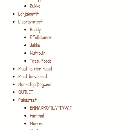
Rukka
Lahjakortit
Lisäravinteet
Buddy
EffeBalance
Jakke
Nutrolin
Tassu Foods
Muut koirien ruuat
Muut tarvikkeet
Non-stop Dogwear
OUTLET
Pakasteet
ENNAKKOTILATTAVAT
Fanimal
Murren