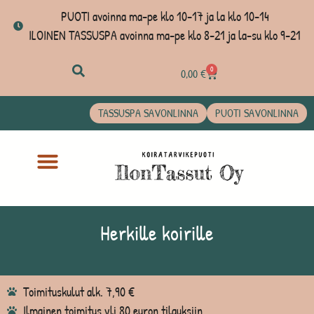
PUOTI avoinna ma-pe klo 10-17 ja la klo 10-14
ILOINEN TASSUSPA avoinna ma-pe klo 8-21 ja la-su klo 9-21
0
0,00
€
TASSUSPA SAVONLINNA
PUOTI SAVONLINNA
Herkille koirille
Toimituskulut alk. 7,90 €
Ilmainen toimitus yli 80 euron tilauksiin