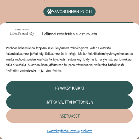
SAVONLINNAN PUOTI
Hallinnoi evästeiden suostumusta
Parhaan kokemuksen tarjoamiseksi käytämme teknologioita, kuten evästeitä,
tallentaaksemme ja/tai käyttääksemme laitetietoja. Näiden tekniikoiden hyväksyminen antaa
meille mahdollisuuden käsitellä tietoja, kuten selauskäyttäytymistä tai yksilöllisiä tunnuksia
tällä sivustolla. Suostumuksen jättäminen tai peruuttaminen voi vaikuttaa haitallisesti
tiettyihin ominaisuuksiin ja toimintoihin.
Osoite: Olavinkatu 41, 57100 Savonlinna
HYVÄKSY KAIKKI
Avoinna: ma-pe klo 8-21 ja la-su 9-21
JATKA VÄLTTÄMÄTTÖMILLÄ
TASSUSPA SAVONLINNA
ASETUKSET
TUOTEVALIKOIMA
Evästekäytäntö
Tietosuojaseloste
Hoitotarvikkeet