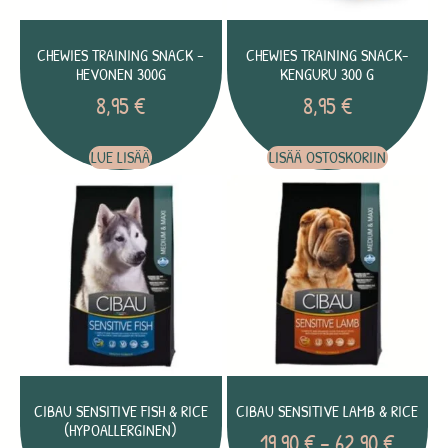
CHEWIES TRAINING SNACK –
CHEWIES TRAINING SNACK-
HEVONEN 300G
KENGURU 300 G
8,95
€
8,95
€
LUE LISÄÄ
LISÄÄ OSTOSKORIIN
CIBAU SENSITIVE FISH & RICE
CIBAU SENSITIVE LAMB & RICE
(HYPOALLERGINEN)
19,90
€
–
62,90
€