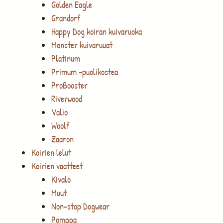
Golden Eagle
Grandorf
Happy Dog koiran kuivaruoka
Monster kuivaruuat
Platinum
Primum -puolikostea
ProBooster
Riverwood
Valio
Woolf
Zaaron
Koirien lelut
Koirien vaatteet
Kivalo
Muut
Non-stop Dogwear
Pomppa