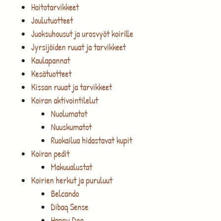
Hoitotarvikkeet
Joulutuotteet
Juoksuhousut ja urosvyöt koirille
Jyrsijöiden ruuat ja tarvikkeet
Kaulapannat
Kesätuotteet
Kissan ruuat ja tarvikkeet
Koiran aktivointilelut
Nuolumatot
Nuuskumatot
Ruokailua hidastavat kupit
Koiran pedit
Makuualustat
Koirien herkut ja puruluut
Belcando
Dibaq Sense
Happy Dog