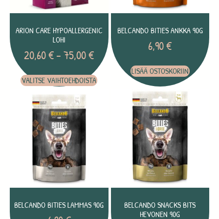
ARION CARE HYPOALLERGENIC
BELCANDO BITIES ANKKA 90G
LOHI
6,90
€
20,60
€
–
75,00
€
LISÄÄ OSTOSKORIIN
VALITSE VAIHTOEHDOISTA
BELCANDO BITIES LAMMAS 90G
BELCANDO SNACKS BITS
HEVONEN 90G