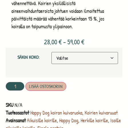
vähennettävä. Koirien yksilöllisistä
aineenvaihduntaeroista johtuen voidaan ilmoitettua
päivittäistä määrää vähentää korkeintaan 15 %, jos
koiralla on taipumusta ylipainoon.
28,00
€
–
59,00
€
SÄKIN KOKO:
LISÄÄ OSTOSKORIIN
SKU
N/A
Tuoteosastot
Happy Dog koiran kuivaruoka
,
Koirien kuivaruuat
Avainsanat
Aikuisille koirille
,
Happy Dog
,
Herkille koirille
,
Isoille