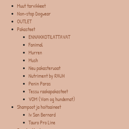
Muut tarvikkeet
Non-stop Dogwear
OUTLET
Pakasteet
ENNAKKOTILATTAVAT
Fanimal
Murren
Mush
Neu pakasteruoat
Nutriment by RAUH
Penin Paras
Tessu raakapakasteet
VOM (Vom og hundemat)
Shampoot ja hoitoaineet
Iv San Bernard
Tauro Pro Line