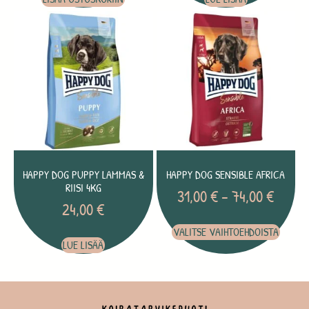
HAPPY DOG PUPPY LAMMAS &
HAPPY DOG SENSIBLE AFRICA
RIISI 4KG
31,00
€
–
74,00
€
24,00
€
VALITSE VAIHTOEHDOISTA
LUE LISÄÄ