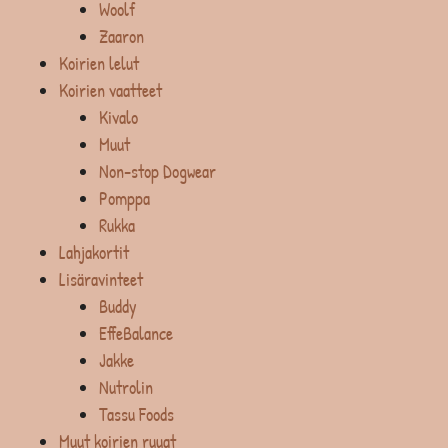
Woolf
Zaaron
Koirien lelut
Koirien vaatteet
Kivalo
Muut
Non-stop Dogwear
Pomppa
Rukka
Lahjakortit
Lisäravinteet
Buddy
EffeBalance
Jakke
Nutrolin
Tassu Foods
Muut koirien ruuat