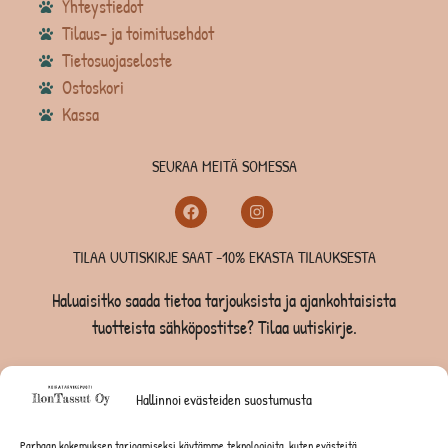
Yhteystiedot
Tilaus- ja toimitusehdot
Tietosuojaseloste
Ostoskori
Kassa
SEURAA MEITÄ SOMESSA
TILAA UUTISKIRJE SAAT -10% EKASTA TILAUKSESTA
Haluaisitko saada tietoa tarjouksista ja ajankohtaisista
tuotteista sähköpostitse? Tilaa uutiskirje.
TILAA UUTISKIRJE -SAAT -10% EKASTA TILAUKSESTA
Hallinnoi evästeiden suostumusta
KOIRILLE
Parhaan kokemuksen tarjoamiseksi käytämme teknologioita, kuten evästeitä,