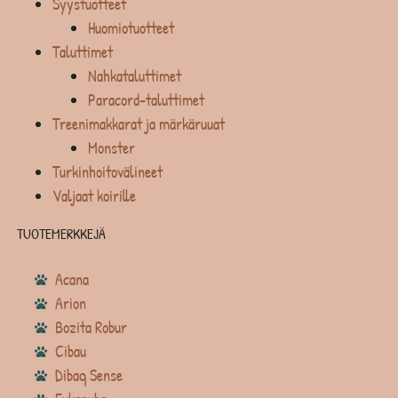
Syystuotteet
Huomiotuotteet
Taluttimet
Nahkataluttimet
Paracord-taluttimet
Treenimakkarat ja märkäruuat
Monster
Turkinhoitovälineet
Valjaat koirille
TUOTEMERKKEJÄ
Acana
Arion
Bozita Robur
Cibau
Dibaq Sense