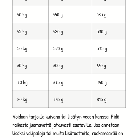
40 kg
440 g
485 g
45 kg
480 g
530 g
50 kg
520 g
575 g
60 kg
600 g
660 g
70 kg
675 g
740 g
80 kg
745 g
815 g
Voidaan tarjoilla kuivana tai lisätyn veden kanssa. Pidä
raikasta juomavettä jatkuvasti saatavilla. Jos annetaan
lisäksi välipaloja tai muita lisätuotteita, ruokamäärää on