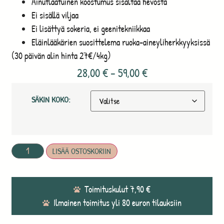
Ainutlaatuinen koostumus sisältää hevosta
Ei sisällä viljaa
Ei lisättyä sokeria, ei geenitekniikkaa
Eläinlääkärien suosittelema ruoka-aineyliherkkyyksissä
(30 päivän alin hinta 27€/4kg)
28,00
€
–
59,00
€
SÄKIN KOKO:
LISÄÄ OSTOSKORIIN
Toimituskulut 7,90 €
Ilmainen toimitus yli 80 euron tilauksiin