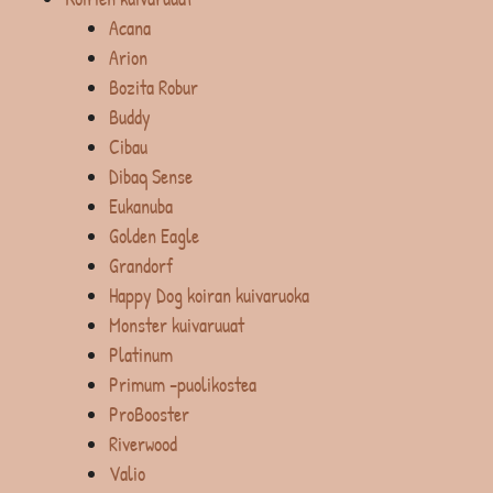
Acana
Arion
Bozita Robur
Buddy
Cibau
Dibaq Sense
Eukanuba
Golden Eagle
Grandorf
Happy Dog koiran kuivaruoka
Monster kuivaruuat
Platinum
Primum -puolikostea
ProBooster
Riverwood
Valio