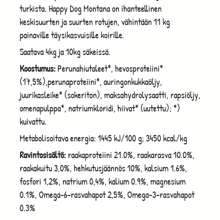
turkista. Happy Dog Montana on ihanteellinen
keskisuurten ja suurten rotujen, vähintään 11 kg
painaville täysikasvuisille koirille.
Saatava 4kg ja 10kg säkeissä.
Koostumus:
Perunahiutaleet*, hevosproteiini*
(17,5%),perunaproteiini*, auringonkukkaöljy,
juurikasleike* (sokeriton), maksahydrolysaatti, rapsiöljy,
omenapulppa*, natriumkloridi, hiivat* (uutettu); *)
kuivattu.
Metabolisoitava energia: 1445 kJ/100 g; 3450 kcal/kg
Ravintosisältö:
raakaproteiini 21.0%, raakarasva 10.0%,
raakakuitu 3,0%, hehkutusjäännös 10%, kalsium 1.6%,
fosfori 1,2%, natrium 0,4%, kalium 0.9%, magnesium
0.1%, Omega-6-rasvahapot 2,5%, Omega-3-rasvahapot
0.3%