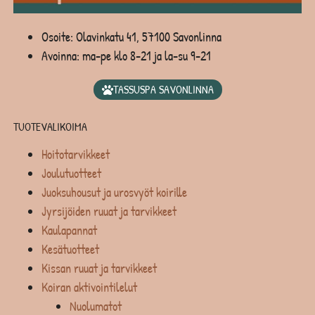
Osoite: Olavinkatu 41, 57100 Savonlinna
Avoinna: ma-pe klo 8-21 ja la-su 9-21
TASSUSPA SAVONLINNA
TUOTEVALIKOIMA
Hoitotarvikkeet
Joulutuotteet
Juoksuhousut ja urosvyöt koirille
Jyrsijöiden ruuat ja tarvikkeet
Kaulapannat
Kesätuotteet
Kissan ruuat ja tarvikkeet
Koiran aktivointilelut
Nuolumatot