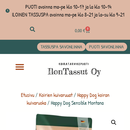
PUOTI avoinna ma-pe klo 10-17 ja la klo 10-14
ILOINEN TASSUSPA avoinna ma-pe klo 8-21 ja la-su klo 9-21
0
0,00
€
TASSUSPA SAVONLINNA
PUOTI SAVONLINNA
Etusivu
/
Koirien kuivaruuat
/
Happy Dog koiran
kuivaruoka
/ Happy Dog Sensible Montana