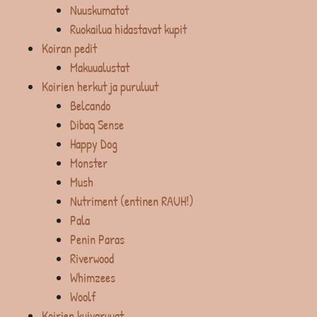
Nuuskumatot
Ruokailua hidastavat kupit
Koiran pedit
Makuualustat
Koirien herkut ja puruluut
Belcando
Dibaq Sense
Happy Dog
Monster
Mush
Nutriment (entinen RAUH!)
Pala
Penin Paras
Riverwood
Whimzees
Woolf
Koirien kuivaruuat