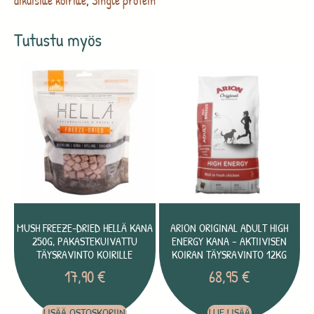
aikuisille koirille
,
Single protein
Tutustu myös
MUSH FREEZE-DRIED HELLÄ KANA
ARION ORIGINAL ADULT HIGH
250G, PAKASTEKUIVATTU
ENERGY KANA – AKTIIVISEN
TÄYSRAVINTO KOIRILLE
KOIRAN TÄYSRAVINTO 12KG
17,90
€
68,95
€
LISÄÄ OSTOSKORIIN
LUE LISÄÄ