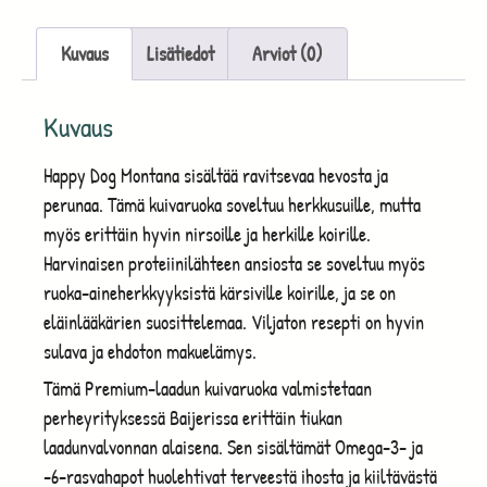
Kuvaus
Lisätiedot
Arviot (0)
Kuvaus
Happy Dog Montana sisältää ravitsevaa hevosta ja
perunaa. Tämä kuivaruoka soveltuu herkkusuille, mutta
myös erittäin hyvin nirsoille ja herkille koirille.
Harvinaisen proteiinilähteen ansiosta se soveltuu myös
ruoka-aineherkkyyksistä kärsiville koirille, ja se on
eläinlääkärien suosittelemaa. Viljaton resepti on hyvin
sulava ja ehdoton makuelämys.
Tämä Premium-laadun kuivaruoka valmistetaan
perheyrityksessä Baijerissa erittäin tiukan
laadunvalvonnan alaisena. Sen sisältämät Omega-3- ja
-6-rasvahapot huolehtivat terveestä ihosta ja kiiltävästä