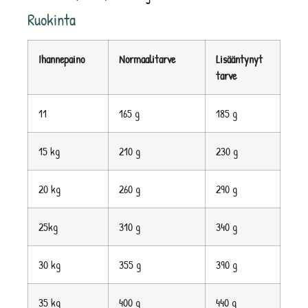
Ruokinta
Ihannepaino
Normaalitarve
Lisääntynyt
tarve
11
165 g
185 g
15 kg
210 g
230 g
20 kg
260 g
290 g
25kg
310 g
340 g
30 kg
355 g
390 g
35 kg
400 g
440 g