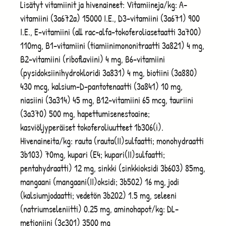
Lisätyt vitamiinit ja hivenaineet: Vitamiineja/kg: A-
vitamiini (3a672a) 15000 I.E., D3-vitamiini (3a671) 900
I.E., E-vitamiini (all rac-alfa-tokoferoliasetaatti 3a700)
110mg, B1-vitamiini (tiamiinimononitraatti 3a821) 4 mg,
B2-vitamiini (riboflaviini) 4 mg, B6-vitamiini
(pysidoksiinihydrokloridi 3a831) 4 mg, biotiini (3a880)
430 mcg, kalsium-D-pantotenaatti (3a841) 10 mg,
niasiini (3a314) 45 mg, B12-vitamiini 65 mcg, tauriini
(3a370) 500 mg, hapettumisenestoaine;
kasviöljyperäiset tokoferoliuutteet 1b306(i).
Hivenaineita/kg: rauta (rauta(II)sulfaatti; monohydraatti
3b103) 70mg, kupari (E4; kupari(II)sulfaatti;
pentahydraatti) 12 mg, sinkki (sinkkioksidi 3b603) 85mg,
mangaani (mangaani(II)oksidi; 3b502) 16 mg, jodi
(kalsiumjodaatti; vedetön 3b202) 1.5 mg, seleeni
(natriumseleniitti) 0.25 mg, aminohapot/kg: DL-
metioniini (3c301) 3500 mg