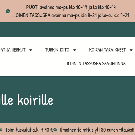
PUOTI avoinna ma-pe klo 10-17 ja la klo 10-14
ILOINEN TASSUSPA avoinna ma-pe klo 8-21 ja la-su klo 9-21
AT JA HERKUT
TURKINHOITO
KOIRAN TARVIKKEET
ILOINEN TASSUSPA SAVONLINNA
lle koirille
Toimituskulut alk. 7,90 €
Ilmainen toimitus yli 80 euron tilauksii