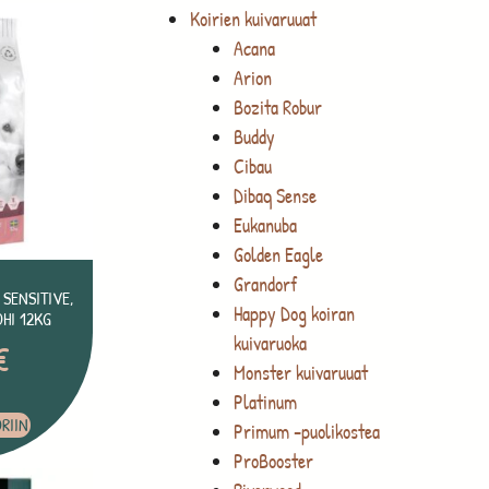
Koirien kuivaruuat
Acana
Arion
Bozita Robur
Buddy
Cibau
Dibaq Sense
Eukanuba
Golden Eagle
Grandorf
SENSITIVE,
Happy Dog koiran
OHI 12KG
kuivaruoka
€
Monster kuivaruuat
Platinum
RIIN
Primum -puolikostea
ProBooster