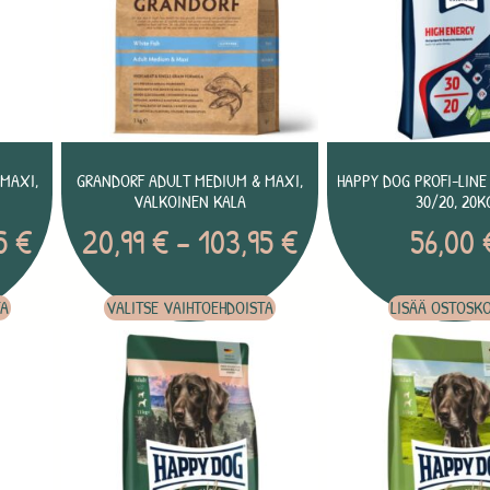
MAXI,
GRANDORF ADULT MEDIUM & MAXI,
HAPPY DOG PROFI-LINE
VALKOINEN KALA
30/20, 20K
95
€
20,99
€
–
103,95
€
56,00
TA
VALITSE VAIHTOEHDOISTA
LISÄÄ OSTOSKO