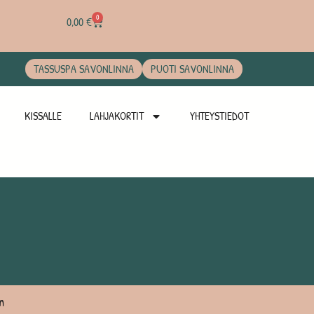
0
0,00
€
TASSUSPA SAVONLINNA
PUOTI SAVONLINNA
KISSALLE
LAHJAKORTIT
YHTEYSTIEDOT
n