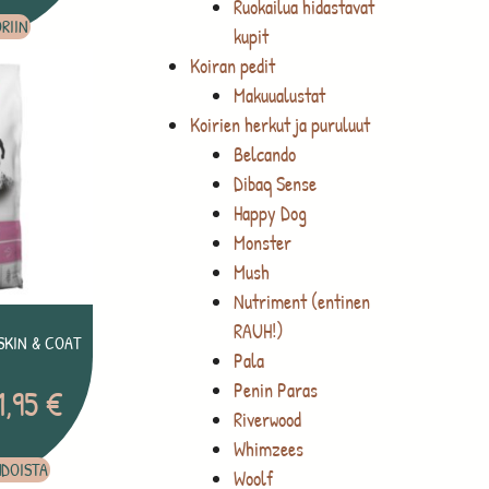
Ruokailua hidastavat
RIIN
kupit
Koiran pedit
Makuualustat
Koirien herkut ja puruluut
Belcando
Dibaq Sense
Happy Dog
Monster
Mush
Nutriment (entinen
RAUH!)
SKIN & COAT
Pala
Penin Paras
1,95
€
Riverwood
Whimzees
HDOISTA
Woolf