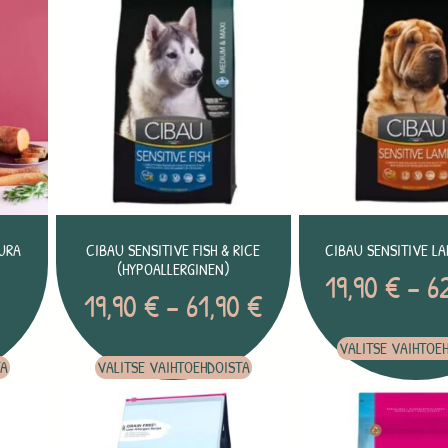
URA
CIBAU SENSITIVE FISH & RICE
CIBAU SENSITIVE LA
(HYPOALLERGINEN)
19,90
€
–
6
19,90
€
–
61,90
€
VALITSE VAIHTOE
TA
VALITSE VAIHTOEHDOISTA