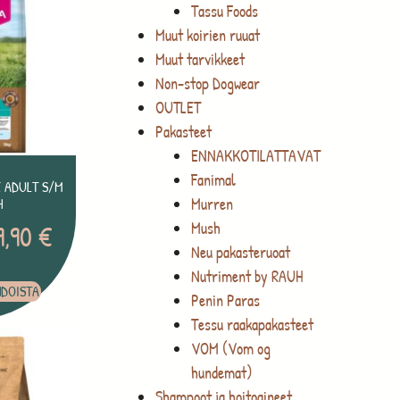
Tassu Foods
Muut koirien ruuat
Muut tarvikkeet
Non-stop Dogwear
OUTLET
Pakasteet
ENNAKKOTILATTAVAT
Fanimal
 ADULT S/M
Murren
H
Mush
9,90
€
Neu pakasteruoat
Nutriment by RAUH
HDOISTA
Penin Paras
Tessu raakapakasteet
VOM (Vom og
hundemat)
Shampoot ja hoitoaineet