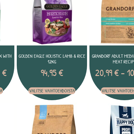
K WITH
GOLDEN EAGLE HOLISTIC LAMB & RICE
GRANDORF ADULT MEDIU
12KG
MEAT RECIP
5
€
94,95
€
20,99
€
–
1
TA
VALITSE VAIHTOEHDOISTA
VALITSE VAIHTOE