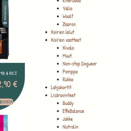
Riverwood
Valio
Woolf
Zaaron
Koirien lelut
Koirien vaatteet
Kivalo
Muut
Non-stop Dogwear
Pomppa
MB & RICE
Rukka
2,90
€
Lahjakortit
Lisäravinteet
HDOISTA
Buddy
EffeBalance
Jakke
Nutrolin