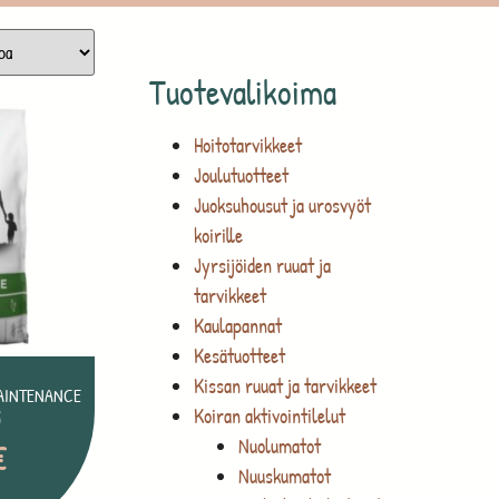
Tuotevalikoima
Hoitotarvikkeet
Joulutuotteet
Juoksuhousut ja urosvyöt
koirille
Jyrsijöiden ruuat ja
tarvikkeet
Kaulapannat
Kesätuotteet
Kissan ruuat ja tarvikkeet
MAINTENANCE
Koiran aktivointilelut
G
Nuolumatot
€
Nuuskumatot