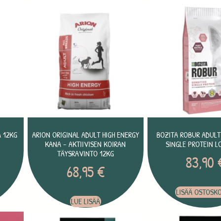
A 12KG
ARION ORIGINAL ADULT HIGH ENERGY
BOZITA ROBUR ADULT 
KANA – AKTIIVISEN KOIRAN
SINGLE PROTEIN L
TÄYSRAVINTO 12KG
83,90
68,95
€
LISÄÄ OSTOSKO
LUE LISÄÄ