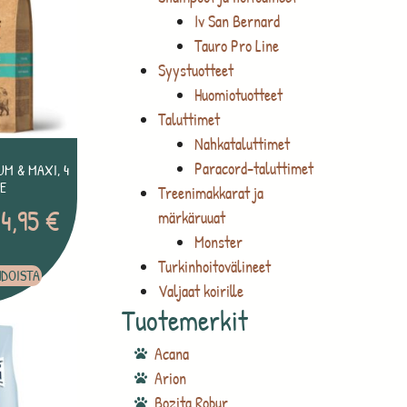
Iv San Bernard
Tauro Pro Line
Syystuotteet
Huomiotuotteet
Taluttimet
Nahkataluttimet
Paracord-taluttimet
M & MAXI, 4
E
Treenimakkarat ja
04,95
€
märkäruuat
Monster
Turkinhoitovälineet
HDOISTA
Valjaat koirille
Tuotemerkit
Acana
Arion
Bozita Robur