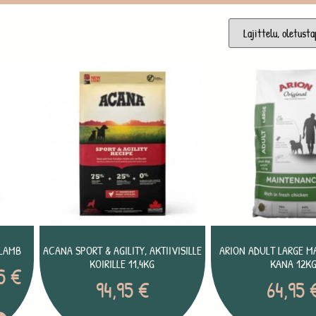
 LAMB
ACANA SPORT & AGILITY, AKTIIVISILLE
ARION ADULT LARGE 
KOIRILLE 11,4KG
KANA 12K
95
€
94,95
€
64,95