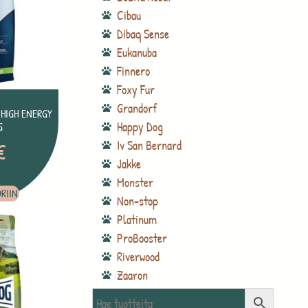
Cibau
Dibaq Sense
Eukanuba
Finnero
Foxy Fur
Grandorf
 HIGH ENERGY
Happy Dog
G
€
Iv San Bernard
Jakke
Monster
RIIN
Non-stop
Platinum
ProBooster
Riverwood
Zaaron