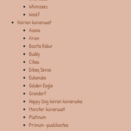
Whimzees
Woolf
Koirien kuivaruuat
Acana
Arion
Bozita Robur
Buddy
Cibau
Dibaq Sense
Eukanuba
Golden Eagle
Grandorf
Happy Dog koiran kuivaruoka
Monster kuivaruuat
Platinum
Primum -puolikostea