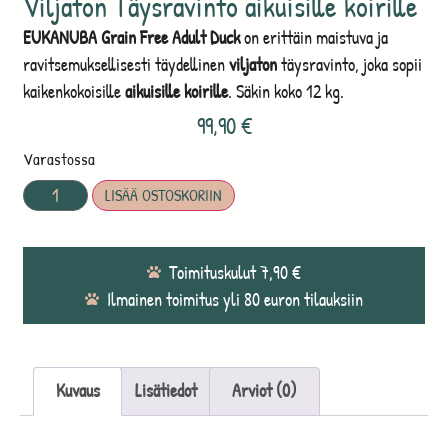
Viljaton Täysravinto aikuisille koirille
EUKANUBA Grain Free Adult Duck
on erittäin maistuva ja
ravitsemuksellisesti täydellinen
viljaton
täysravinto, joka sopii
kaikenkokoisille
aikuisille koirille
. Säkin koko 12 kg.
99,90
€
Varastossa
LISÄÄ OSTOSKORIIN
Toimituskulut 7,90 €
Ilmainen toimitus yli 80 euron tilauksiin
Kuvaus
Lisätiedot
Arviot (0)