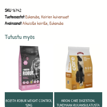
SKU
16742
Tuoteosastot
Eukanuba
,
Koirien kuivaruuat
Avainsanat
Aikuisille koirille
,
Eukanuba
Tutustu myös
BOZITA ROBUR WEIGHT CONTROL
ARION CARE DIGESTION,
12KG
TUKEMAAN RUUANSULATUSTA