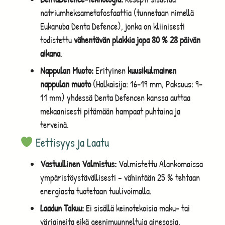
natriumheksametafosfaattia (tunnetaan nimellä
Eukanuba Denta Defence), jonka on kliinisesti
todistettu
vähentävän plakkia jopa 80 % 28 päivän
aikana
.
Nappulan Muoto:
Erityinen
kuusikulmainen
nappulan muoto
(Halkaisija: 16-19 mm, Paksuus: 9-
11 mm) yhdessä Denta Defencen kanssa auttaa
mekaanisesti pitämään hampaat puhtaina ja
terveinä.
Eettisyys ja Laatu
Vastuullinen Valmistus:
Valmistettu Alankomaissa
ympäristöystävällisesti – vähintään 25 % tehtaan
energiasta tuotetaan tuulivoimalla.
Laadun Takuu:
Ei sisällä keinotekoisia maku- tai
väriaineita eikä geenimuunneltuja ainesosia.