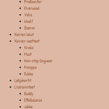
ProBooster
Riverwood
Valio
Woolf
Zaaron
Koirien lelut
Koirien vaatteet
Kivalo
Muut
Non-stop Dogwear
Pomppa
Rukka
Lahjakortit
Lisäravinteet
Buddy
EffeBalance
Jakke