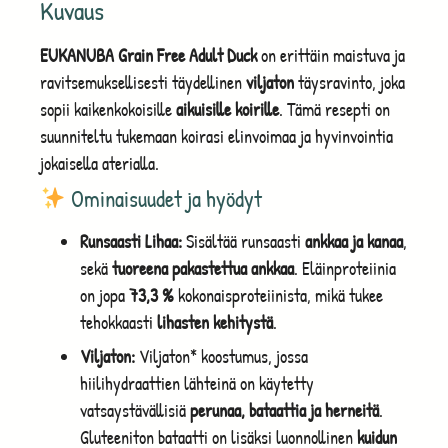
Kuvaus
EUKANUBA Grain Free Adult Duck
on erittäin maistuva ja
ravitsemuksellisesti täydellinen
viljaton
täysravinto, joka
sopii kaikenkokoisille
aikuisille koirille
. Tämä resepti on
suunniteltu tukemaan koirasi elinvoimaa ja hyvinvointia
jokaisella aterialla.
Ominaisuudet ja hyödyt
Runsaasti Lihaa:
Sisältää runsaasti
ankkaa ja kanaa
,
sekä
tuoreena pakastettua ankkaa
. Eläinproteiinia
on jopa
73,3 %
kokonaisproteiinista, mikä tukee
tehokkaasti
lihasten kehitystä
.
Viljaton:
Viljaton* koostumus, jossa
hiilihydraattien lähteinä on käytetty
vatsaystävällisiä
perunaa, bataattia ja herneitä
.
Gluteeniton bataatti on lisäksi luonnollinen
kuidun