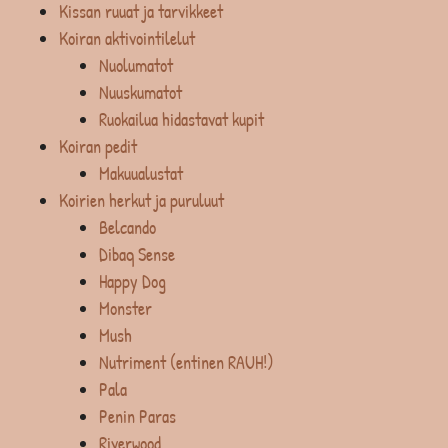
Kissan ruuat ja tarvikkeet
Koiran aktivointilelut
Nuolumatot
Nuuskumatot
Ruokailua hidastavat kupit
Koiran pedit
Makuualustat
Koirien herkut ja puruluut
Belcando
Dibaq Sense
Happy Dog
Monster
Mush
Nutriment (entinen RAUH!)
Pala
Penin Paras
Riverwood