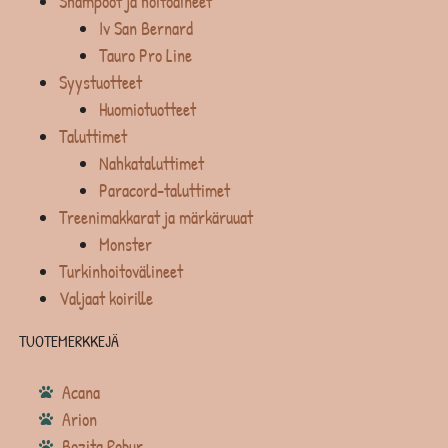
Shampoot ja hoitoaineet
Iv San Bernard
Tauro Pro Line
Syystuotteet
Huomiotuotteet
Taluttimet
Nahkataluttimet
Paracord-taluttimet
Treenimakkarat ja märkäruuat
Monster
Turkinhoitovälineet
Valjaat koirille
TUOTEMERKKEJÄ
Acana
Arion
Bozita Robur