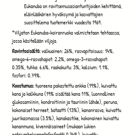
Eukanuba on ravitsemusasiantuntijoiden kehittämä,
eläinlääkärien hyväksymä ja kasvattajien
suosittelema tuotemerkki vuodesta 1969.
*Viljaton Eukanuba-koiranruoka valmistetaan tehtaassa,
jossa käsitellään viljoja.
Ravintosisältö:
valkuainen: 26%, rasvapitoisuus: 14%,
omega-6-rasvahapot: 2.2%, omega-3-rasvahapot:
0.35%, tuhka: 6.6%, raakakuitu: 3%, kalsium: 1.1%,
fosfori: 0.79%.
Koostumus:
tuoreena pakastettu ankka (19%), kuivattu
kana ja kalkkuna (19% sisältää kana 11%, luonnollinen
glukosamiinin, kondroitiinin ja tauriinin lähde), peruna,
kokonaiset herneet, bataatti (13%), kananrasva, kuivattu
juurikasmassa (3.5%), kanakastike, kokonainen kuivattu
kananmuna, kivennäisaineet (mukaan lukien
natriumheksametafosfaatti 0,34%), kuivattu