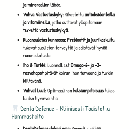
ja mineraalien
lähde.
Vahva Vastustuskyky:
Rikastettu
antioksidanteilla
ja vitamiineilla
, jotka auttavat ylläpitämään
tervettä
vastustuskykyä
.
Ruoansulatus kunnossa:
Prebiootit ja juurikaskuitu
tukevat suoliston terveyttä ja edistävät hyvää
ruoansulatusta.
Iho & Turkki:
Luonnolliset
Omega-6- ja -3-
rasvahapot
pitävät koiran ihon terveenä ja turkin
kiiltävänä.
Vahvat Luut:
Optimaalinen
kalsiumpitoisuus
tukee
luiden hyvinvointia.
Denta Defence – Kliinisesti Todistettu
Hammashoito
DentaDefence-teknologia:
Resepti sisältää