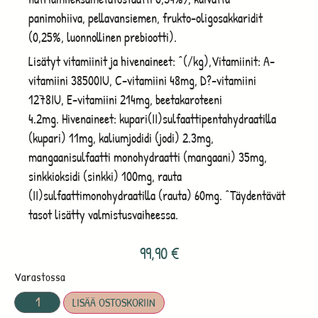
panimohiiva, pellavansiemen, frukto-oligosakkaridit
(0,25%, luonnollinen prebiootti).
Lisätyt vitamiinit ja hivenaineet: ^(/kg),Vitamiinit: A-
vitamiini 38500IU, C-vitamiini 48mg, D?-vitamiini
1278IU, E-vitamiini 214mg, beetakaroteeni
4.2mg. Hivenaineet: kupari(II)sulfaattipentahydraatilla
(kupari) 11mg, kaliumjodidi (jodi) 2.3mg,
mangaanisulfaatti monohydraatti (mangaani) 35mg,
sinkkioksidi (sinkki) 100mg, rauta
(II)sulfaattimonohydraatilla (rauta) 60mg. ^Täydentävät
tasot lisätty valmistusvaiheessa.
99,90
€
Varastossa
LISÄÄ OSTOSKORIIN