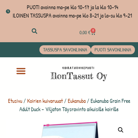
PUOTI avoinna ma-pe klo 10-17 ja la klo 10-14
ILOINEN TASSUSPA avoinna ma-pe klo 8-21 ja la-su klo 9-21
0
0,00
€
TASSUSPA SAVONLINNA
PUOTI SAVONLINNA
Etusivu
/
Koirien kuivaruuat
/
Eukanuba
/ Eukanuba Grain Free
Adult Duck – Viljaton Täysravinto aikuisille koirille