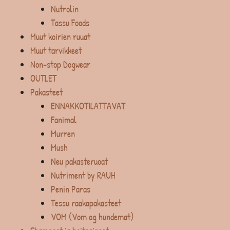
Nutrolin
Tassu Foods
Muut koirien ruuat
Muut tarvikkeet
Non-stop Dogwear
OUTLET
Pakasteet
ENNAKKOTILATTAVAT
Fanimal
Murren
Mush
Neu pakasteruoat
Nutriment by RAUH
Penin Paras
Tessu raakapakasteet
VOM (Vom og hundemat)