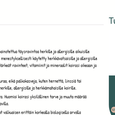
T
inotettua täysravintoa herkille ja allergisille aikuisille
n menestyksellisesti käytetty herkkävatsaisille ja allergisille
tärkeät ravinteet, vitamiinit ja mineraalit koirasi oikeaan ja
uraa, eikä palkokasveja, kuten hernettä, linssiä tai
rkille, allergisille ja herkkämahaisille koirille.
a. Huomioi koirasi yksilöllinen tarve ja muuta määrää
villa.
V
valkuaisen erittäin korkealla biologisella arvolla