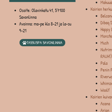
Makuua
Koirien herku
Osoite: Olavinkatu 41, 57100
Belcan
Savonlinna
Dibaq 
Avoinna: ma-pe klo 8-21 ja la-su
Happy 
9-21
Monste
Mush
TASSUSPA SAVONLINNA
Nutrim
RAUH!)
Pala
Penin 
Riverw
Whimz
Woolf
Koirien kuiva
Acana
Arion