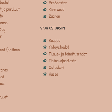
lustat
ProBooster
t ja puruluut
Riverwood
do
Zaaron
Sense
APUA OSTOKSIIN
Dog
r
Kauppa
Yhteystiedot
ent (entinen
Tilaus- ja toimitusehdot
Tietosuojaseloste
Ostoskori
Paras
Kassa
ood
ees
ruuat