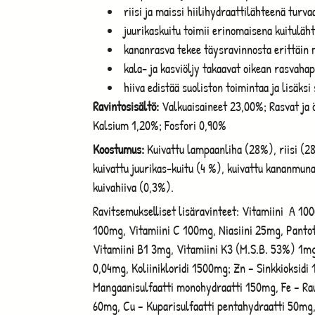
riisi ja maissi hiilihydraattilähteenä turv
juurikaskuitu toimii erinomaisena kuituläh
kananrasva tekee täysravinnosta erittäin m
kala- ja kasviöljy takaavat oikean rasvah
hiiva edistää suoliston toimintaa ja lisäksi
Ravintosisältö:
Valkuaisaineet 23,00%; Rasvat ja 
Kalsium 1,20%; Fosfori 0,90%
Koostumus:
Kuivattu lampaanliha (28%), riisi (28
kuivattu juurikas-kuitu (4 %), kuivattu kananmuna
kuivahiiva (0,3%).
Ravitsemukselliset lisäravinteet: Vitamiini A 100
100mg, Vitamiini C 100mg, Niasiini 25mg, Panto
Vitamiini B1 3mg, Vitamiini K3 (M.S.B. 53%) 1mg
0,04mg, Koliinikloridi 1500mg; Zn – Sinkkioksid
Mangaanisulfaatti monohydraatti 150mg, Fe – Ra
60mg, Cu – Kuparisulfaatti pentahydraatti 50mg, 