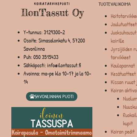
TUOTEVALIKOIMA
Hoitotarvikke
Joulutuotteet
Y-tunnus: 3129300-2
Juoksuhousut 
Osoite: Simasalonkatu 4, 57200
koirille
Savonlinna
Jyrsijöiden ru
Puh:
050 3515433
tarvikkeet
Sähköposti: info@ilontassut.fi
Kaulapannat
Avoinna: ma-pe klo 10-17 ja la 10-
Kesätuotteet
14
Kissan ruuat 
Koiran aktivo
SAVONLINNAN PUOTI
Nuolum
Nuusku
Ruokail
kupit
Koiran pedit