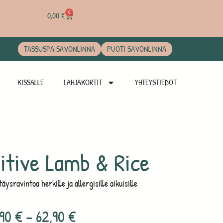
0
0,00
€
TASSUSPA SAVONLINNA
PUOTI SAVONLINNA
KISSALLE
LAHJAKORTIT
YHTEYSTIEDOT
itive Lamb & Rice
äysravintoa herkille ja allergisille aikuisille
,90
€
–
62,90
€