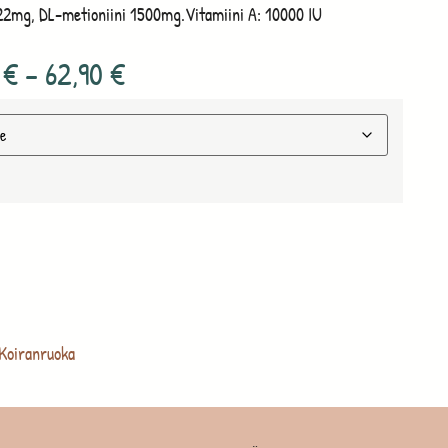
22mg, DL-metioniini 1500mg.Vitamiini A: 10000 IU
0
€
–
62,90
€
Koiranruoka