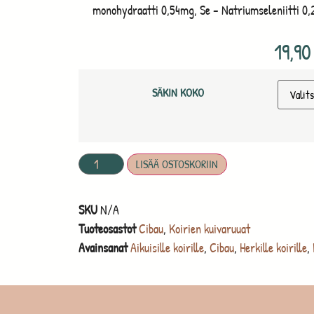
monohydraatti 0,54mg, Se – Natriumseleniitti 0,
19,9
SÄKIN KOKO
LISÄÄ OSTOSKORIIN
SKU
N/A
Tuoteosastot
Cibau
,
Koirien kuivaruuat
Avainsanat
Aikuisille koirille
,
Cibau
,
Herkille koirille
,