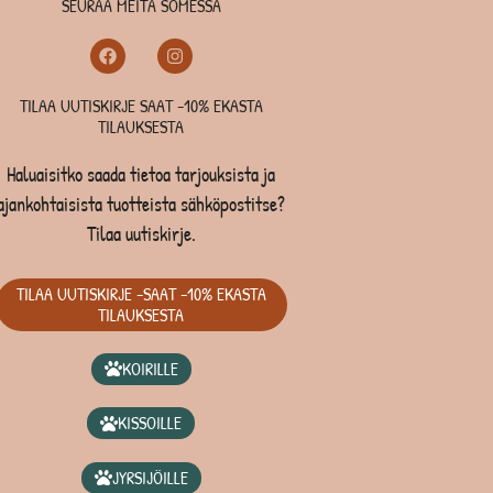
SEURAA MEITÄ SOMESSA
TILAA UUTISKIRJE SAAT -10% EKASTA
TILAUKSESTA
Haluaisitko saada tietoa tarjouksista ja
ajankohtaisista tuotteista sähköpostitse?
Tilaa uutiskirje.
TILAA UUTISKIRJE -SAAT -10% EKASTA
TILAUKSESTA
KOIRILLE
KISSOILLE
JYRSIJÖILLE