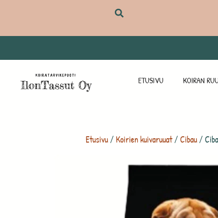
ETUSIVU
KOIRAN RUU
Etusivu
/
Koirien kuivaruuat
/
Cibau
/ Ciba