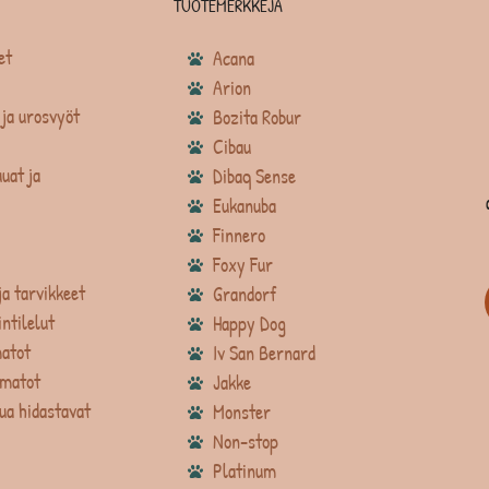
TUOTEMERKKEJÄ
et
Acana
Arion
ja urosvyöt
Bozita Robur
Cibau
uat ja
Dibaq Sense
Eukanuba
Finnero
Foxy Fur
ja tarvikkeet
Grandorf
intilelut
Happy Dog
atot
Iv San Bernard
matot
Jakke
ua hidastavat
Monster
Non-stop
Platinum