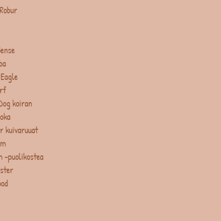
 Robur
Sense
ba
 Eagle
rf
Dog koiran
uoka
r kuivaruuat
um
 -puolikostea
ster
ood