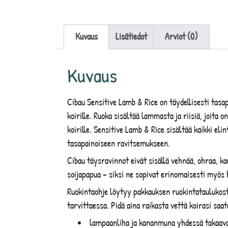
Kuvaus
Lisätiedot
Arviot (0)
Kuvaus
Cibau Sensitive Lamb & Rice on täydellisesti tasapa
koirille. Ruoka sisältää lammasta ja riisiä, joita o
koirille. Sensitive Lamb & Rice sisältää kaikki elin
tasapainoiseen ravitsemukseen.
Cibau täysravinnot eivät sisällä vehnää, ohraa, ka
soijapapua – siksi ne sopivat erinomaisesti myös he
Ruokintaohje löytyy pakkauksen ruokintataulukost
tarvittaessa. Pidä aina raikasta vettä koirasi saata
lampaanliha ja kananmuna yhdessä takaavat 