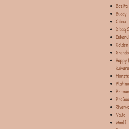
Bozita
Buddy
Cibau
Dibaq 
Eukanu
Golden
Grando
Happy 
kuivar
Monste
Platin
Primum
ProBoo
Riverw
Valio
Woolf