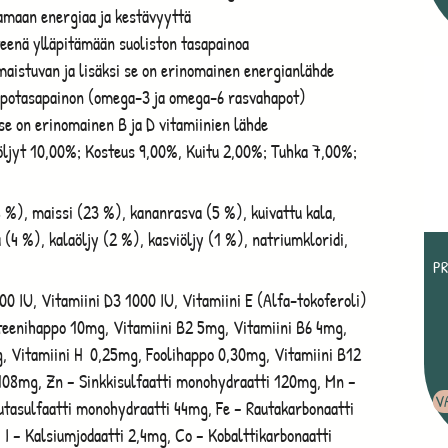
aamaan energiaa ja kestävyyttä
teenä ylläpitämään suoliston tasapainoa
aistuvan ja lisäksi se on erinomainen energianlähde
appotasapainon (omega-3 ja omega-6 rasvahapot)
 se on erinomainen B ja D vitamiinien lähde
öljyt 10,00%; Kosteus 9,00%, Kuitu 2,00%; Tuhka 7,00%;
 %), maissi (23 %), kananrasva (5 %), kuivattu kala,
 (4 %), kalaöljy (2 %), kasviöljy (1 %), natriumkloridi,
P
00 IU, Vitamiini D3 1000 IU, Vitamiini E (Alfa-tokoferoli)
teenihappo 10mg, Vitamiini B2 5mg, Vitamiini B6 4mg,
, Vitamiini H 0,25mg, Foolihappo 0,30mg, Vitamiini B12
i 108mg, Zn – Sinkkisulfaatti monohydraatti 120mg, Mn –
V
utasulfaatti monohydraatti 44mg, Fe – Rautakarbonaatti
I – Kalsiumjodaatti 2,4mg, Co – Kobalttikarbonaatti