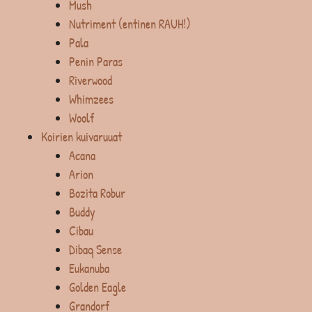
Mush
Nutriment (entinen RAUH!)
Pala
Penin Paras
Riverwood
Whimzees
Woolf
Koirien kuivaruuat
Acana
Arion
Bozita Robur
Buddy
Cibau
Dibaq Sense
Eukanuba
Golden Eagle
Grandorf