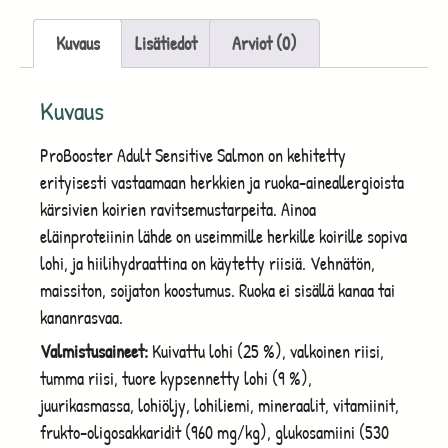
Kuvaus
Lisätiedot
Arviot (0)
Kuvaus
ProBooster Adult Sensitive Salmon on kehitetty
erityisesti vastaamaan herkkien ja ruoka-aineallergioista
kärsivien koirien ravitsemustarpeita. Ainoa
eläinproteiinin lähde on useimmille herkille koirille sopiva
lohi, ja hiilihydraattina on käytetty riisiä. Vehnätön,
maissiton, soijaton koostumus. Ruoka ei sisällä kanaa tai
kananrasvaa.
Valmistusaineet:
Kuivattu lohi (25 %), valkoinen riisi,
tumma riisi, tuore kypsennetty lohi (9 %),
juurikasmassa, lohiöljy, lohiliemi, mineraalit, vitamiinit,
frukto-oligosakkaridit (960 mg/kg), glukosamiini (530