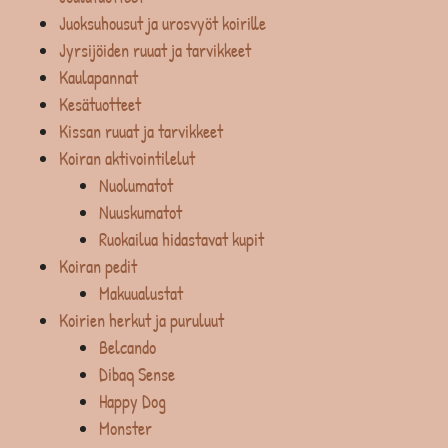
Juoksuhousut ja urosvyöt koirille
Jyrsijöiden ruuat ja tarvikkeet
Kaulapannat
Kesätuotteet
Kissan ruuat ja tarvikkeet
Koiran aktivointilelut
Nuolumatot
Nuuskumatot
Ruokailua hidastavat kupit
Koiran pedit
Makuualustat
Koirien herkut ja puruluut
Belcando
Dibaq Sense
Happy Dog
Monster