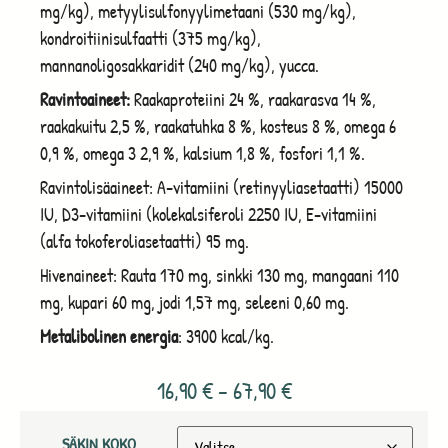
mg/kg), metyylisulfonyylimetaani (530 mg/kg),
kondroitiinisulfaatti (375 mg/kg),
mannanoligosakkaridit (240 mg/kg), yucca.
Ravintoaineet:
Raakaproteiini 24 %, raakarasva 14 %,
raakakuitu 2,5 %, raakatuhka 8 %, kosteus 8 %, omega 6
0,9 %, omega 3 2,9 %, kalsium 1,8 %, fosfori 1,1 %.
Ravintolisäaineet: A-vitamiini (retinyyliasetaatti) 15000
IU, D3-vitamiini (kolekalsiferoli 2250 IU, E-vitamiini
(alfa tokoferoliasetaatti) 95 mg.
Hivenaineet: Rauta 170 mg, sinkki 130 mg, mangaani 110
mg, kupari 60 mg, jodi 1,57 mg, seleeni 0,60 mg.
Metalibolinen energia
: 3900 kcal/kg.
16,90
€
–
67,90
€
SÄKIN KOKO