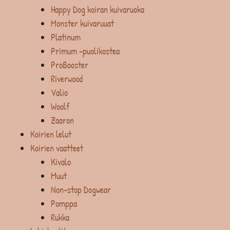
Happy Dog koiran kuivaruoka
Monster kuivaruuat
Platinum
Primum -puolikostea
ProBooster
Riverwood
Valio
Woolf
Zaaron
Koirien lelut
Koirien vaatteet
Kivalo
Muut
Non-stop Dogwear
Pomppa
Rukka