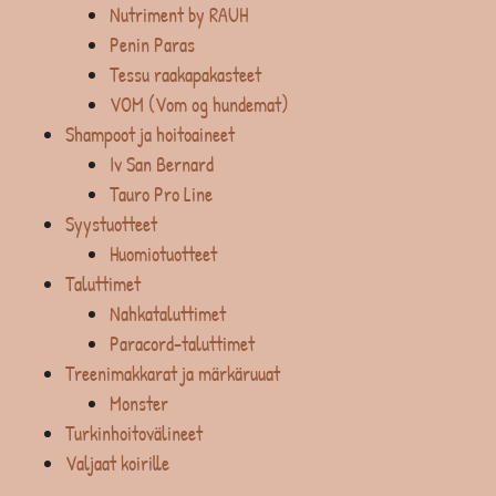
Nutriment by RAUH
Penin Paras
Tessu raakapakasteet
VOM (Vom og hundemat)
Shampoot ja hoitoaineet
Iv San Bernard
Tauro Pro Line
Syystuotteet
Huomiotuotteet
Taluttimet
Nahkataluttimet
Paracord-taluttimet
Treenimakkarat ja märkäruuat
Monster
Turkinhoitovälineet
Valjaat koirille