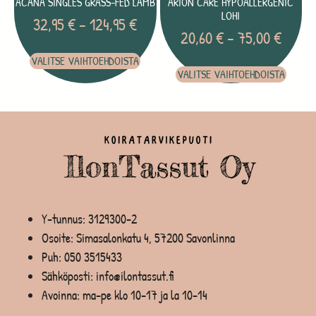
ACANA SINGLES GRASS-FED LAMB
ARION CARE HYPOALLERGENIC
LOHI
32,95
€
–
124,95
€
20,60
€
–
75,00
€
VALITSE VAIHTOEHDOISTA
VALITSE VAIHTOEHDOISTA
Y-tunnus: 3129300-2
Osoite: Simasalonkatu 4, 57200 Savonlinna
Puh:
050 3515433
Sähköposti: info@ilontassut.fi
Avoinna: ma-pe klo 10-17 ja la 10-14