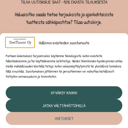
TILAA UUTISKIRJE SAAT -10% EKASTA TILAUKSESTA
Haluaisitko saada tietoa tarjouksista ja ajankohtaisista
tuotteista sähköpostitse? Tilaa uutiskirje.
TILAA UUTISKIRJE -SAAT -10% EKASTA TILAUKSESTA
Hallinnoi evästeiden suostumusta
KOIRILLE
Parhaan kokemuksen tarjoamiseksi käytämme teknologioita, kuten evästeitä,
tallentaaksemme ja/tai käyttääksemme laitetietoja. Näiden tekniikoiden hyväksyminen antaa
KISSOILLE
meille mahdollisuuden käsitellä tietoja, kuten selauskäyttäytymistä tai yksilöllisiä tunnuksia
tällä sivustolla. Suostumuksen jättäminen tai peruuttaminen voi vaikuttaa haitallisesti
tiettyihin ominaisuuksiin ja toimintoihin.
JYRSIJÖILLE
HYVÄKSY KAIKKI
JATKA VÄLTTÄMÄTTÖMILLÄ
Tietosuojaseloste
ASETUKSET