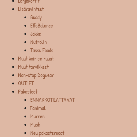
Lahjakortit
Lisäravinteet
Buddy
EffeBalance
Jakke
Nutrolin
Tassu Foods
Muut koirien ruuat
Muut tarvikkeet
Non-stop Dogwear
OUTLET
Pakasteet
ENNAKKOTILATTAVAT
Fanimal
Murren
Mush
Neu pakasteruoat