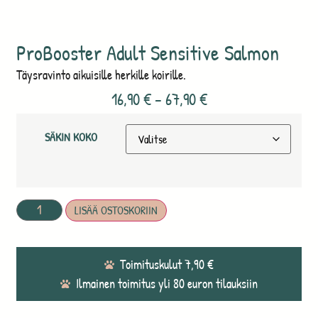
ProBooster Adult Sensitive Salmon
Täysravinto aikuisille herkille koirille.
16,90
€
–
67,90
€
SÄKIN KOKO
LISÄÄ OSTOSKORIIN
Toimituskulut 7,90 €
Ilmainen toimitus yli 80 euron tilauksiin