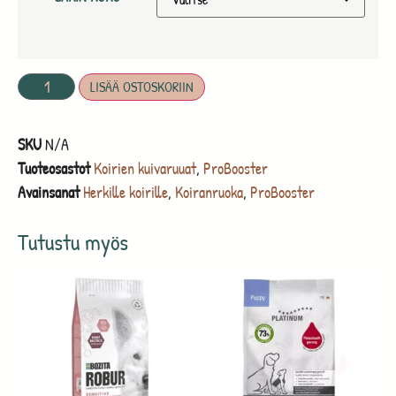
LISÄÄ OSTOSKORIIN
SKU
N/A
Tuoteosastot
Koirien kuivaruuat
,
ProBooster
Avainsanat
Herkille koirille
,
Koiranruoka
,
ProBooster
Tutustu myös