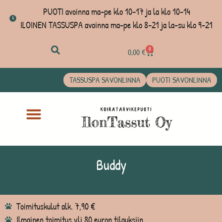
PUOTI avoinna ma-pe klo 10-17 ja la klo 10-14
ILOINEN TASSUSPA avoinna ma-pe klo 8-21 ja la-su klo 9-21
0
0,00
€
TASSUSPA SAVONLINNA
PUOTI SAVONLINNA
Buddy
Toimituskulut alk. 7,90 €
Ilmainen toimitus yli 80 euron tilauksiin