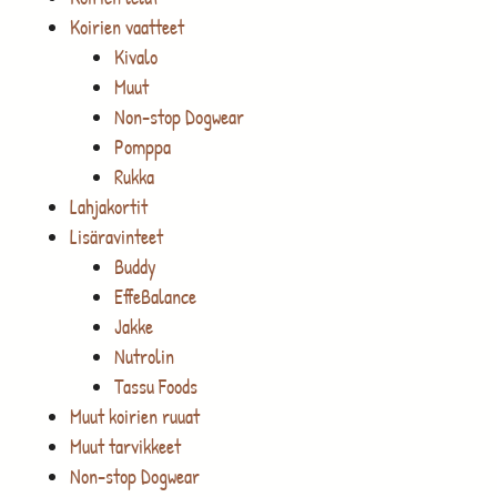
Koirien vaatteet
Kivalo
Muut
Non-stop Dogwear
Pomppa
Rukka
Lahjakortit
Lisäravinteet
Buddy
EffeBalance
Jakke
Nutrolin
Tassu Foods
Muut koirien ruuat
Muut tarvikkeet
Non-stop Dogwear