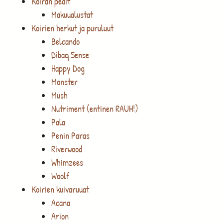
Koiran pedit
Makuualustat
Koirien herkut ja puruluut
Belcando
Dibaq Sense
Happy Dog
Monster
Mush
Nutriment (entinen RAUH!)
Pala
Penin Paras
Riverwood
Whimzees
Woolf
Koirien kuivaruuat
Acana
Arion