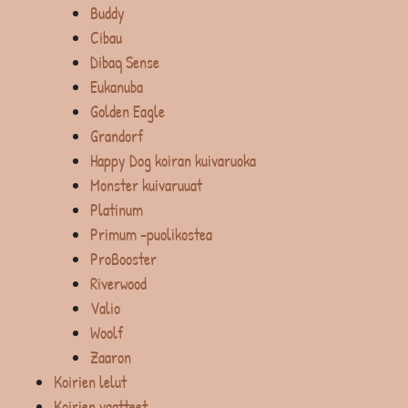
Buddy
Cibau
Dibaq Sense
Eukanuba
Golden Eagle
Grandorf
Happy Dog koiran kuivaruoka
Monster kuivaruuat
Platinum
Primum -puolikostea
ProBooster
Riverwood
Valio
Woolf
Zaaron
Koirien lelut
Koirien vaatteet