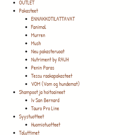
OUTLET
Pakasteet
ENNAKKOTILATTAVAT
Fanimal
Murren
Mush
Neu pakasteruoat
Nutriment by RAUH
Penin Paras
Tessu raakapakasteet
VOM (Vom og hundemat)
Shampoot ja hoitoaineet
Iv San Bernard
Tauro Pro Line
Syystuotteet
Huomiotuotteet
Taluttimet