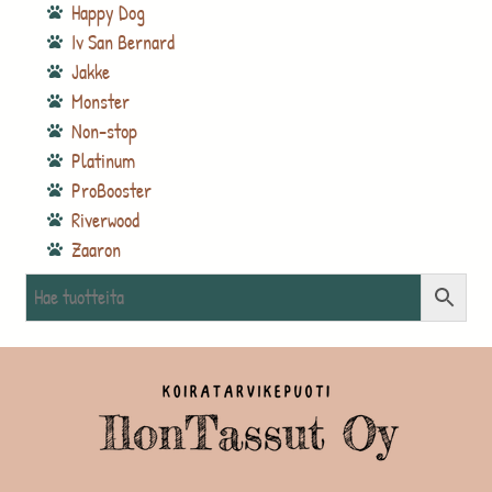
Happy Dog
Iv San Bernard
Jakke
Monster
Non-stop
Platinum
ProBooster
Riverwood
Zaaron