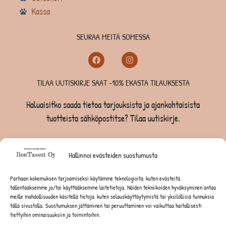
Kassa
SEURAA MEITÄ SOMESSA
TILAA UUTISKIRJE SAAT -10% EKASTA TILAUKSESTA
Haluaisitko saada tietoa tarjouksista ja ajankohtaisista
tuotteista sähköpostitse? Tilaa uutiskirje.
TILAA UUTISKIRJE -SAAT -10% EKASTA TILAUKSESTA
Hallinnoi evästeiden suostumusta
KOIRILLE
Parhaan kokemuksen tarjoamiseksi käytämme teknologioita, kuten evästeitä,
tallentaaksemme ja/tai käyttääksemme laitetietoja. Näiden tekniikoiden hyväksyminen antaa
KISSOILLE
meille mahdollisuuden käsitellä tietoja, kuten selauskäyttäytymistä tai yksilöllisiä tunnuksia
tällä sivustolla. Suostumuksen jättäminen tai peruuttaminen voi vaikuttaa haitallisesti
tiettyihin ominaisuuksiin ja toimintoihin.
JYRSIJÖILLE