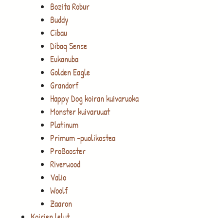
Bozita Robur
Buddy
Cibau
Dibaq Sense
Eukanuba
Golden Eagle
Grandorf
Happy Dog koiran kuivaruoka
Monster kuivaruuat
Platinum
Primum -puolikostea
ProBooster
Riverwood
Valio
Woolf
Zaaron
Koirien lelut