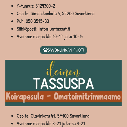
Y-tunnus: 3129300-2
Osoite: Simasalonkatu 4, 57200 Savonlinna
Puh:
050 3515433
Sähköposti: info@ilontassut.fi
Avoinna: ma-pe klo 10-17 ja la 10-14
SAVONLINNAN PUOTI
Osoite: Olavinkatu 41, 57100 Savonlinna
Avoinna: ma-pe klo 8-21 ja la-su 9-21