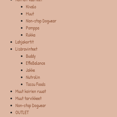
Kivalo
Muut
Non-stop Dogwear
Pomppa
Rukka
Lahjakortit
Lisäravinteet
Buddy
EffeBalance
Jakke
Nutrolin
Tassu Foods
Muut koirien ruuat
Muut tarvikkeet
Non-stop Dogwear
OUTLET