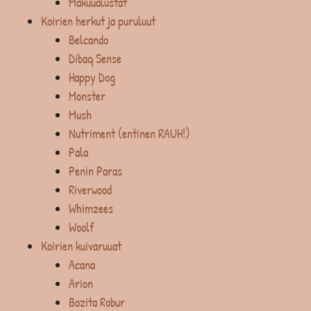
Makuualustat
Koirien herkut ja puruluut
Belcando
Dibaq Sense
Happy Dog
Monster
Mush
Nutriment (entinen RAUH!)
Pala
Penin Paras
Riverwood
Whimzees
Woolf
Koirien kuivaruuat
Acana
Arion
Bozita Robur