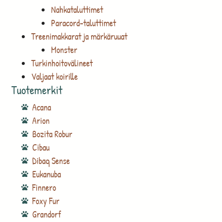
Nahkataluttimet
Paracord-taluttimet
Treenimakkarat ja märkäruuat
Monster
Turkinhoitovälineet
Valjaat koirille
Tuotemerkit
Acana
Arion
Bozita Robur
Cibau
Dibaq Sense
Eukanuba
Finnero
Foxy Fur
Grandorf