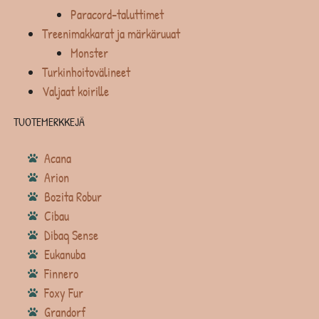
Paracord-taluttimet
Treenimakkarat ja märkäruuat
Monster
Turkinhoitovälineet
Valjaat koirille
TUOTEMERKKEJÄ
Acana
Arion
Bozita Robur
Cibau
Dibaq Sense
Eukanuba
Finnero
Foxy Fur
Grandorf