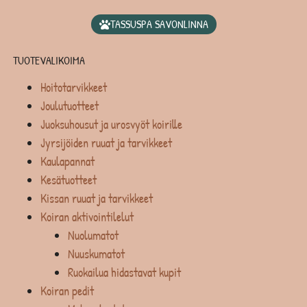
TASSUSPA SAVONLINNA
TUOTEVALIKOIMA
Hoitotarvikkeet
Joulutuotteet
Juoksuhousut ja urosvyöt koirille
Jyrsijöiden ruuat ja tarvikkeet
Kaulapannat
Kesätuotteet
Kissan ruuat ja tarvikkeet
Koiran aktivointilelut
Nuolumatot
Nuuskumatot
Ruokailua hidastavat kupit
Koiran pedit