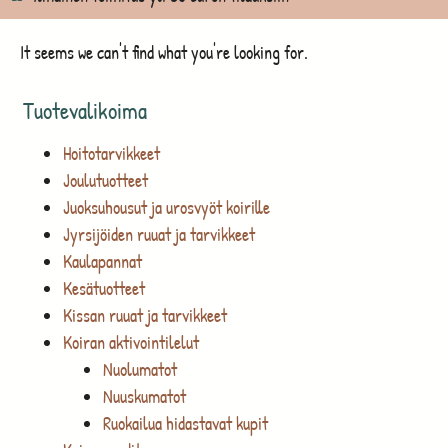
It seems we can't find what you're looking for.
Tuotevalikoima
Hoitotarvikkeet
Joulutuotteet
Juoksuhousut ja urosvyöt koirille
Jyrsijöiden ruuat ja tarvikkeet
Kaulapannat
Kesätuotteet
Kissan ruuat ja tarvikkeet
Koiran aktivointilelut
Nuolumatot
Nuuskumatot
Ruokailua hidastavat kupit