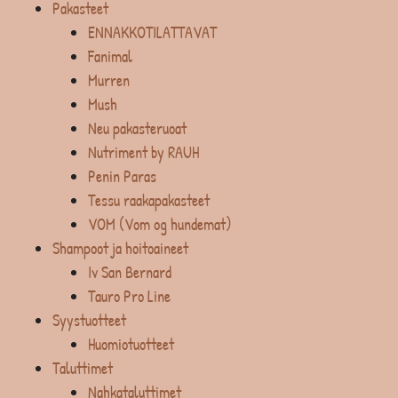
Pakasteet
ENNAKKOTILATTAVAT
Fanimal
Murren
Mush
Neu pakasteruoat
Nutriment by RAUH
Penin Paras
Tessu raakapakasteet
VOM (Vom og hundemat)
Shampoot ja hoitoaineet
Iv San Bernard
Tauro Pro Line
Syystuotteet
Huomiotuotteet
Taluttimet
Nahkataluttimet