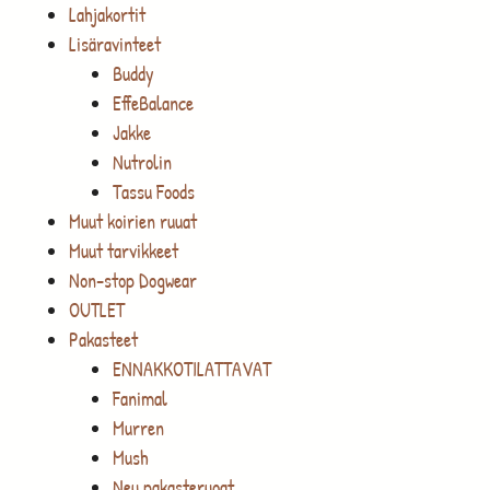
Lahjakortit
Lisäravinteet
Buddy
EffeBalance
Jakke
Nutrolin
Tassu Foods
Muut koirien ruuat
Muut tarvikkeet
Non-stop Dogwear
OUTLET
Pakasteet
ENNAKKOTILATTAVAT
Fanimal
Murren
Mush
Neu pakasteruoat