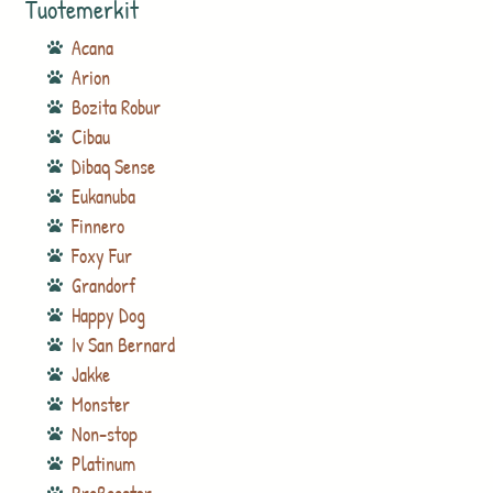
Tuotemerkit
Acana
Arion
Bozita Robur
Cibau
Dibaq Sense
Eukanuba
Finnero
Foxy Fur
Grandorf
Happy Dog
Iv San Bernard
Jakke
Monster
Non-stop
Platinum