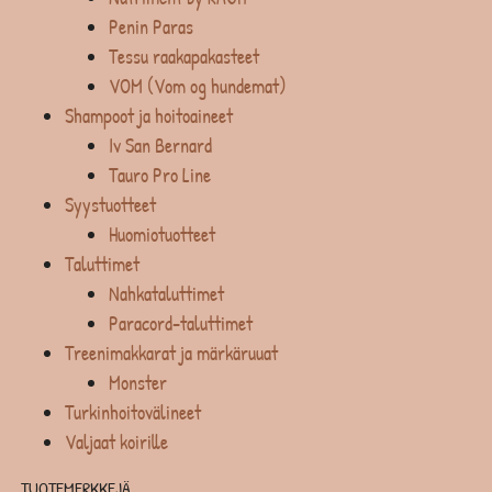
Penin Paras
Tessu raakapakasteet
VOM (Vom og hundemat)
Shampoot ja hoitoaineet
Iv San Bernard
Tauro Pro Line
Syystuotteet
Huomiotuotteet
Taluttimet
Nahkataluttimet
Paracord-taluttimet
Treenimakkarat ja märkäruuat
Monster
Turkinhoitovälineet
Valjaat koirille
TUOTEMERKKEJÄ