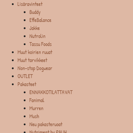
Lisäravinteet
Buddy
EffeBalance
Jakke
Nutrolin
Tassu Foods
Muut koirien ruuat
Muut tarvikkeet
Non-stop Dogwear
OUTLET
Pakasteet
ENNAKKOTILATTAVAT
Fanimal
Murren
Mush
Neu pakasteruoat
Nutriment by RAUH