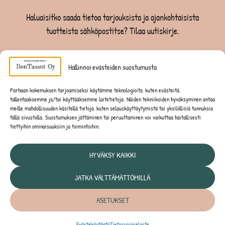
Haluaisitko saada tietoa tarjouksista ja ajankohtaisista
tuotteista sähköpostitse? Tilaa uutiskirje.
TILAA UUTISKIRJE -SAAT -10% EKASTA TILAUKSESTA
Hallinnoi evästeiden suostumusta
KOIRILLE
Parhaan kokemuksen tarjoamiseksi käytämme teknologioita, kuten evästeitä,
tallentaaksemme ja/tai käyttääksemme laitetietoja. Näiden tekniikoiden hyväksyminen antaa
KISSOILLE
meille mahdollisuuden käsitellä tietoja, kuten selauskäyttäytymistä tai yksilöllisiä tunnuksia
tällä sivustolla. Suostumuksen jättäminen tai peruuttaminen voi vaikuttaa haitallisesti
tiettyihin ominaisuuksiin ja toimintoihin.
JYRSIJÖILLE
HYVÄKSY KAIKKI
JATKA VÄLTTÄMÄTTÖMILLÄ
Tietosuojaseloste
ASETUKSET
© IlonTassut Oy | Kaikki oikeudet pidätetään
Evästekäytäntö
Tietosuojaseloste