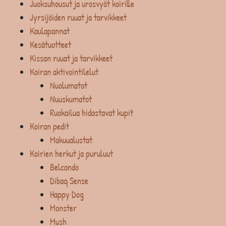
Juoksuhousut ja urosvyöt koirille
Jyrsijöiden ruuat ja tarvikkeet
Kaulapannat
Kesätuotteet
Kissan ruuat ja tarvikkeet
Koiran aktivointilelut
Nuolumatot
Nuuskumatot
Ruokailua hidastavat kupit
Koiran pedit
Makuualustat
Koirien herkut ja puruluut
Belcando
Dibaq Sense
Happy Dog
Monster
Mush