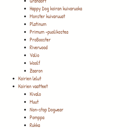
Grandorf
Happy Dog koiran kuivaruoka
Monster kuivaruuat
Platinum
Primum -puolikostea
ProBooster
Riverwood
Valio
Woolf
Zaaron
Koirien lelut
Koirien vaatteet
Kivalo
Muut
Non-stop Dogwear
Pomppa
Rukka