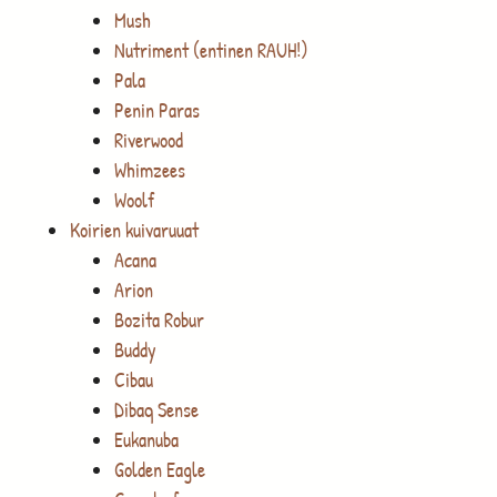
Mush
Nutriment (entinen RAUH!)
Pala
Penin Paras
Riverwood
Whimzees
Woolf
Koirien kuivaruuat
Acana
Arion
Bozita Robur
Buddy
Cibau
Dibaq Sense
Eukanuba
Golden Eagle