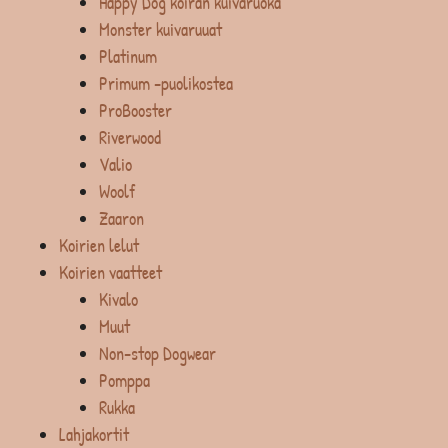
Happy Dog koiran kuivaruoka
Monster kuivaruuat
Platinum
Primum -puolikostea
ProBooster
Riverwood
Valio
Woolf
Zaaron
Koirien lelut
Koirien vaatteet
Kivalo
Muut
Non-stop Dogwear
Pomppa
Rukka
Lahjakortit