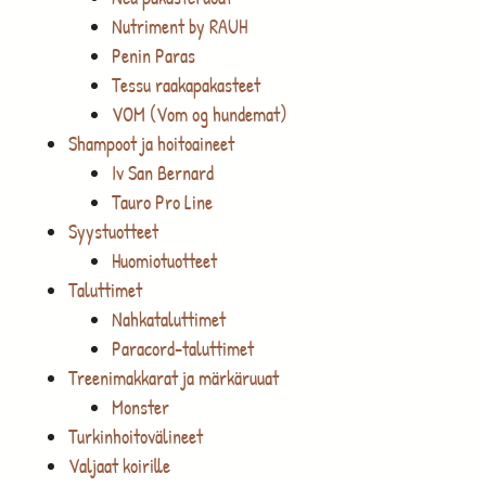
Nutriment by RAUH
Penin Paras
Tessu raakapakasteet
VOM (Vom og hundemat)
Shampoot ja hoitoaineet
Iv San Bernard
Tauro Pro Line
Syystuotteet
Huomiotuotteet
Taluttimet
Nahkataluttimet
Paracord-taluttimet
Treenimakkarat ja märkäruuat
Monster
Turkinhoitovälineet
Valjaat koirille