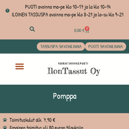
PUOTI avoinna ma-pe klo 10-17 ja la klo 10-14
ILOINEN TASSUSPA avoinna ma-pe klo 8-21 ja la-su klo 9-21
0
0,00
€
TASSUSPA SAVONLINNA
PUOTI SAVONLINNA
Pomppa
Toimituskulut alk. 7,90 €
Ilmainen toimitus yli 80 euron tilauksiin