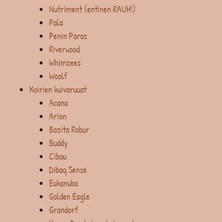
Nutriment (entinen RAUH!)
Pala
Penin Paras
Riverwood
Whimzees
Woolf
Koirien kuivaruuat
Acana
Arion
Bozita Robur
Buddy
Cibau
Dibaq Sense
Eukanuba
Golden Eagle
Grandorf