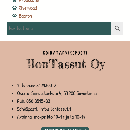
ProBooster
Riverwood
Zaaron
Y-tunnus: 3129300-2
Osoite: Simasalonkatu 4, 57200 Savonlinna
Puh:
050 3515433
Sähköposti: info@ilontassut.fi
Avoinna: ma-pe klo 10-17 ja la 10-14