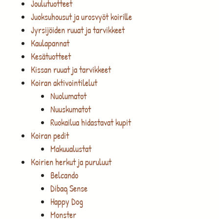
Joulutuotteet
Juoksuhousut ja urosvyöt koirille
Jyrsijöiden ruuat ja tarvikkeet
Kaulapannat
Kesätuotteet
Kissan ruuat ja tarvikkeet
Koiran aktivointilelut
Nuolumatot
Nuuskumatot
Ruokailua hidastavat kupit
Koiran pedit
Makuualustat
Koirien herkut ja puruluut
Belcando
Dibaq Sense
Happy Dog
Monster