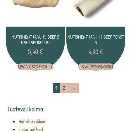
NUTRIMENT (RAUH!) BEEF S
NUTRIMENT (RAUH!) BEEF TOAST
NAUTAPURULUU
S
5,40
€
4,80
€
LISÄÄ OSTOSKORIIN
LISÄÄ OSTOSKORIIN
1
2
→
Tuotevalikoima
Hoitotarvikkeet
Joulutuotteet