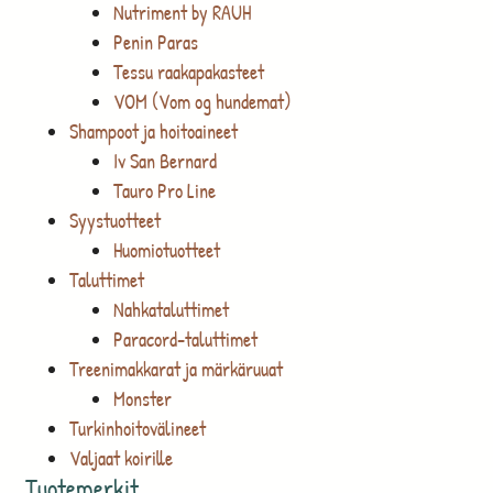
Nutriment by RAUH
Penin Paras
Tessu raakapakasteet
VOM (Vom og hundemat)
Shampoot ja hoitoaineet
Iv San Bernard
Tauro Pro Line
Syystuotteet
Huomiotuotteet
Taluttimet
Nahkataluttimet
Paracord-taluttimet
Treenimakkarat ja märkäruuat
Monster
Turkinhoitovälineet
Valjaat koirille
Tuotemerkit