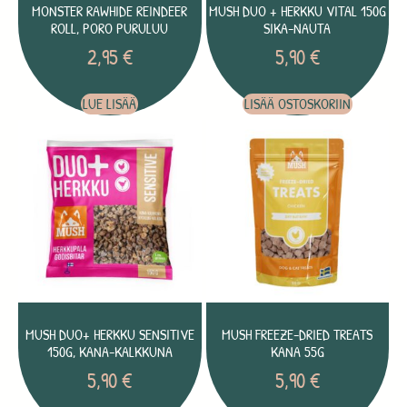
MONSTER RAWHIDE REINDEER
MUSH DUO + HERKKU VITAL 150G
ROLL, PORO PURULUU
SIKA-NAUTA
2,95
€
5,90
€
LUE LISÄÄ
LISÄÄ OSTOSKORIIN
MUSH DUO+ HERKKU SENSITIVE
MUSH FREEZE-DRIED TREATS
150G, KANA-KALKKUNA
KANA 55G
5,90
€
5,90
€