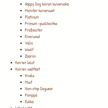
Happy Dog koiran kuivaruoka
Monster kuivaruuat
Platinum
Primum -puolikostea
ProBooster
Riverwood
Valio
Woolf
Zaaron
Koirien lelut
Koirien vaatteet
Kivalo
Muut
Non-stop Dogwear
Pomppa
Rukka