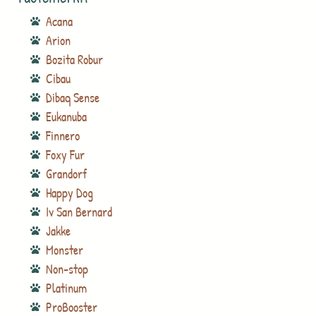
Acana
Arion
Bozita Robur
Cibau
Dibaq Sense
Eukanuba
Finnero
Foxy Fur
Grandorf
Happy Dog
Iv San Bernard
Jakke
Monster
Non-stop
Platinum
ProBooster