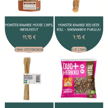
MONSTER RAWHIDE MOOSE CHIPS,
MONSTER RAWHIDE RED DEER
HIRVILASTUT
ROLL – SAKSANHIRVI PURULUU
11,95
€
7,95
€
LISÄÄ OSTOSKORIIN
LUE LISÄÄ