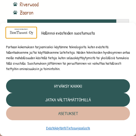
Riverwood
Zaaron
Hallinnoi evästeiden suostumusta
Parhaan kokemuksen tarjoamiseksi käytämme teknologioita, kuten evästeitä,
tallentaaksemme ja/tai käyttääksemme laitetietoja. Näiden tekniikoiden hyväksyminen antaa
meille mahdollisuuden käsitellä tietoja, kuten selauskäyttäytymistä tai yksilöllisiä tunnuksia
tällä sivustolla. Suostumuksen jättäminen tai peruuttaminen voi vaikuttaa haitallisesti
tiettyihin ominaisuuksiin ja toimintoihin.
Y-tunnus: 3129300-2
HYVÄKSY KAIKKI
Osoite: Simasalonkatu 4, 57200 Savonlinna
JATKA VÄLTTÄMÄTTÖMILLÄ
Puh:
050 3515433
Sähköposti: info@ilontassut.fi
ASETUKSET
Avoinna: ma-pe klo 10-17 ja la 10-14
Evästekäytäntö
Tietosuojaseloste
SAVONLINNAN PUOTI