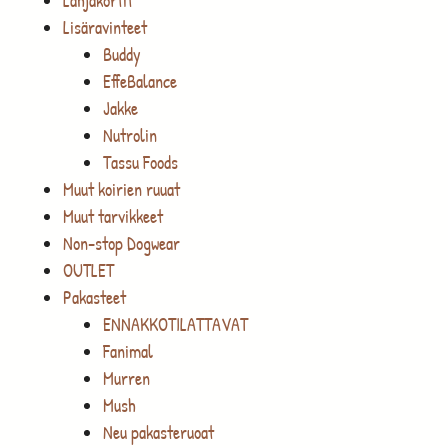
Lahjakortit
Lisäravinteet
Buddy
EffeBalance
Jakke
Nutrolin
Tassu Foods
Muut koirien ruuat
Muut tarvikkeet
Non-stop Dogwear
OUTLET
Pakasteet
ENNAKKOTILATTAVAT
Fanimal
Murren
Mush
Neu pakasteruoat