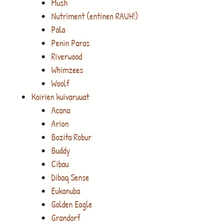
Mush
Nutriment (entinen RAUH!)
Pala
Penin Paras
Riverwood
Whimzees
Woolf
Koirien kuivaruuat
Acana
Arion
Bozita Robur
Buddy
Cibau
Dibaq Sense
Eukanuba
Golden Eagle
Grandorf