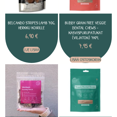
BELCANDO STRIPES LAMB 70G,
BUDDY GRAIN FREE VEGGIE
HERKKU KOIRILLE
DENTAL CHEWS –
KASVISPURUPATUKAT
6,90
€
(VILJATON) 7KPL
7,95
€
LUE LISÄÄ
LISÄÄ OSTOSKORIIN