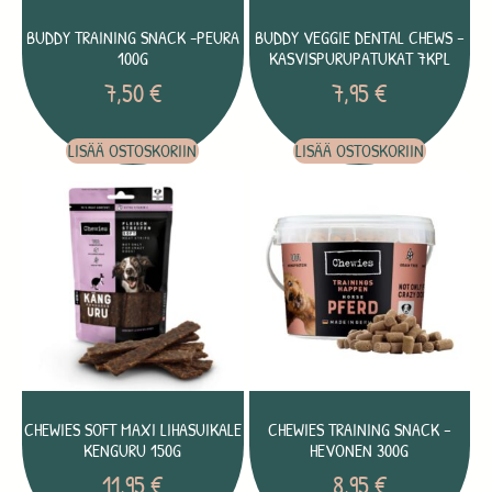
BUDDY TRAINING SNACK -PEURA
BUDDY VEGGIE DENTAL CHEWS –
100G
KASVISPURUPATUKAT 7KPL
7,50
€
7,95
€
LISÄÄ OSTOSKORIIN
LISÄÄ OSTOSKORIIN
CHEWIES SOFT MAXI LIHASUIKALE
CHEWIES TRAINING SNACK –
KENGURU 150G
HEVONEN 300G
11,95
€
8,95
€