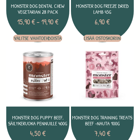
MONSTER DOG DENTAL CHEW
MONSTER DOG FREEZE DRIED
VEGETARIAN 28 PACK
LAMB 45G
15,90
€
–
19,90
€
6,90
€
VALITSE VAIHTOEHDOISTA
LISÄÄ OSTOSKORIIN
MONSTER DOG PUPPY BEEF,
MONSTER DOG TRAINING TREATS
SÄILYKERUOKA PENNUILLE 400G
BEEF -NAUTA 100G
4,50
€
7,40
€