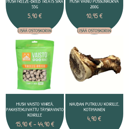
MUSH FREEZE-DRIED TREATS SIKA
MUSH VAINU POSSUNKORVA
55G
200G
5,90
€
10,95
€
LISÄÄ OSTOSKORIIN
LISÄÄ OSTOSKORIIN
MUSH VAISTO VIHREÄ,
NAUDAN PUTKILUU KOIRILLE,
PAKASTEKUIVATTU TÄYSRAVINTO
KOTIMAINEN
KOIRILLE
4,90
€
15,90
€
–
44,90
€