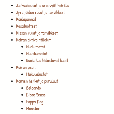
Juoksuhousut ja urosvyöt koirille
Jyrsijöiden ruuat ja tarvikkeet
Kaulapannat
Kesätuotteet
Kissan ruuat ja tarvikkeet
Koiran aktivointilelut
Nuolumatot
Nuuskumatot
Ruokailua hidastavat kupit
Koiran pedit
Makuualustat
Koirien herkut ja puruluut
Belcando
Dibaq Sense
Happy Dog
Monster