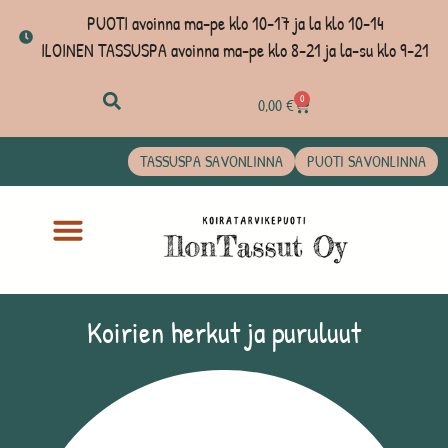
PUOTI avoinna ma-pe klo 10-17 ja la klo 10-14
ILOINEN TASSUSPA avoinna ma-pe klo 8-21 ja la-su klo 9-21
0
0,00
€
TASSUSPA SAVONLINNA
PUOTI SAVONLINNA
Koirien herkut ja puruluut