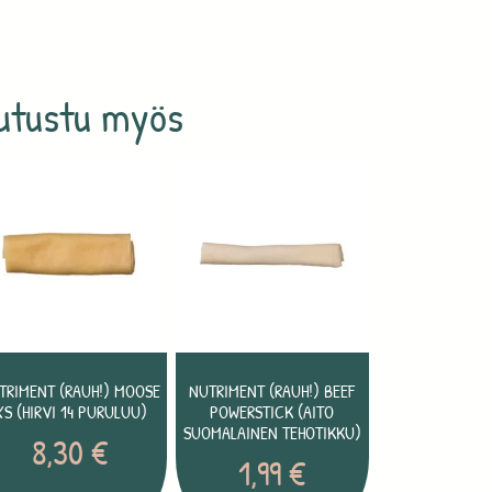
utustu myös
TRIMENT (RAUH!) MOOSE
NUTRIMENT (RAUH!) BEEF
XS (HIRVI 14 PURULUU)
POWERSTICK (AITO
SUOMALAINEN TEHOTIKKU)
8,30
€
1,99
€