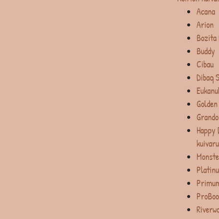
Acana
Arion
Bozita
Buddy
Cibau
Dibaq 
Eukanu
Golden
Grando
Happy 
kuivar
Monste
Platin
Primum
ProBoo
Riverw