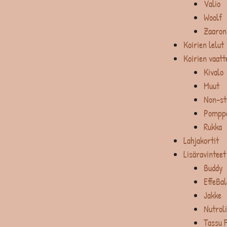
Valio
Woolf
Zaaron
Koirien lelut
Koirien vaatt
Kivalo
Muut
Non-st
Pompp
Rukka
Lahjakortit
Lisäravinteet
Buddy
EffeBa
Jakke
Nutrol
Tassu 