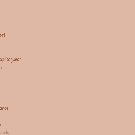
eet
op Dogwear
a
lance
in
Foods