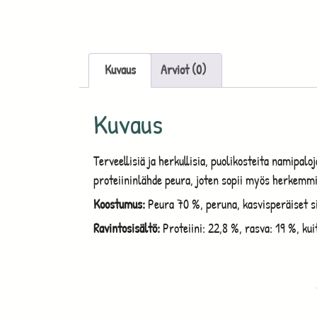
Kuvaus
Arviot (0)
Kuvaus
Terveellisiä ja herkullisia, puolikosteita namipalo
proteiininlähde peura, joten sopii myös herkemmille
Koostumus:
Peura 70 %, peruna, kasvisperäiset siv
Ravintosisältö:
Proteiini: 22,8 %, rasva: 19 %, ku