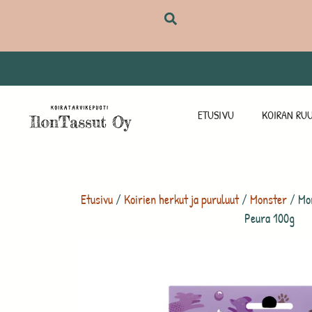
ETUSIVU
KOIRAN RUU
Etusivu
/
Koirien herkut ja puruluut
/
Monster
/ Mon
Peura 100g