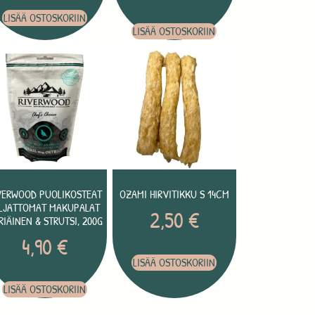
LISÄÄ OSTOSKORIIN
LISÄÄ OSTOSKORIIN
VERWOOD PUOLIKOSTEAT
OZAMI HIRVITIKKU S 14CM
ILJATTOMAT MAKUPALAT
2,50
€
IRIÄINEN & STRUTSI, 200G
4,90
€
LISÄÄ OSTOSKORIIN
LISÄÄ OSTOSKORIIN