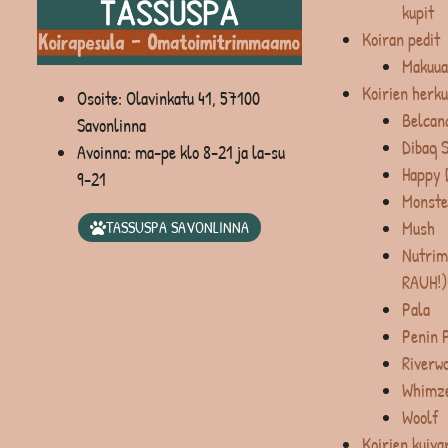
kupit
Koiran pedit
Makuua
Koirien herku
Osoite: Olavinkatu 41, 57100
Belcan
Savonlinna
Dibaq 
Avoinna: ma-pe klo 8-21 ja la-su
Happy 
9-21
Monste
Mush
TASSUSPA SAVONLINNA
Nutrim
RAUH!)
Pala
Penin 
Riverw
Whimz
Woolf
Koirien kuiva