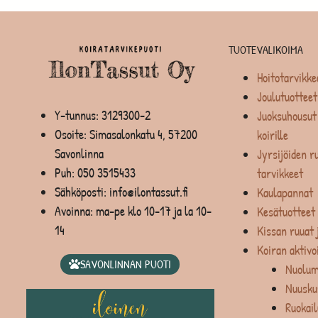
TUOTEVALIKOIMA
Hoitotarvikke
Joulutuotteet
Y-tunnus: 3129300-2
Juoksuhousut 
Osoite: Simasalonkatu 4, 57200
koirille
Savonlinna
Jyrsijöiden ru
Puh:
050 3515433
tarvikkeet
Sähköposti: info@ilontassut.fi
Kaulapannat
Avoinna: ma-pe klo 10-17 ja la 10-
Kesätuotteet
14
Kissan ruuat 
Koiran aktivo
SAVONLINNAN PUOTI
Nuolum
Nuusku
Ruokail