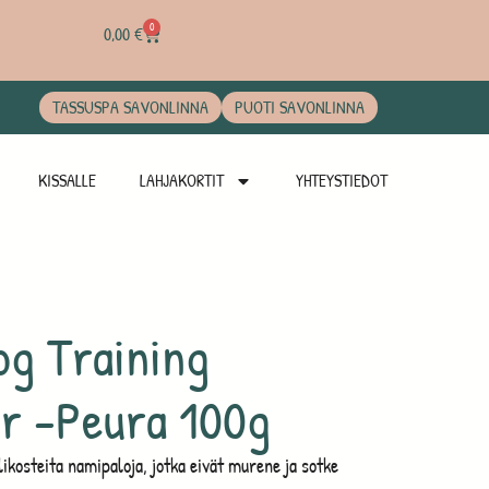
0
0,00
€
TASSUSPA SAVONLINNA
PUOTI SAVONLINNA
KISSALLE
LAHJAKORTIT
YHTEYSTIEDOT
og Training
er -Peura 100g
olikosteita namipaloja, jotka eivät murene ja sotke