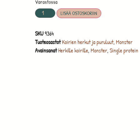
Varastossa
LISÄÄ OSTOSKORIIN
SKU
9364
Tuoteosastot
Koirien herkut ja puruluut
,
Monster
Avainsanat
Herkille koirille
,
Monster
,
Single protein