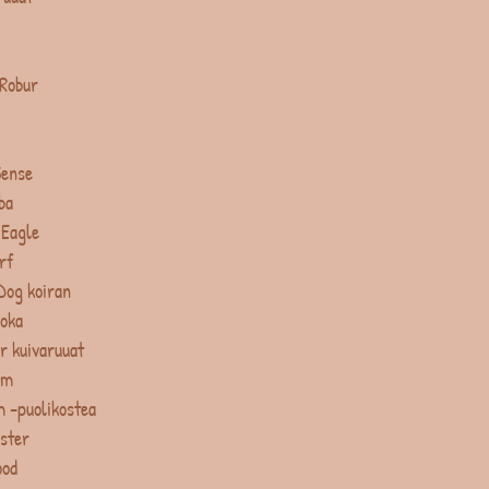
 Robur
Sense
ba
 Eagle
rf
Dog koiran
uoka
r kuivaruuat
um
 -puolikostea
ster
ood