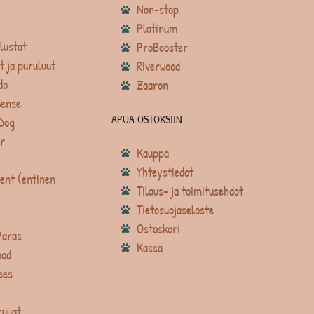
Non-stop
Platinum
lustat
ProBooster
t ja puruluut
Riverwood
do
Zaaron
Sense
APUA OSTOKSIIN
Dog
r
Kauppa
Yhteystiedot
ent (entinen
Tilaus- ja toimitusehdot
Tietosuojaseloste
Ostoskori
Paras
Kassa
ood
ees
ruuat