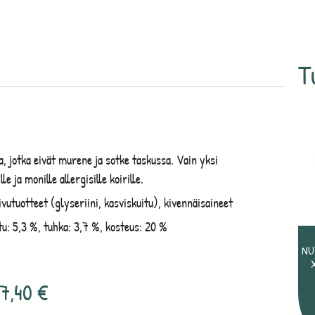
T
ja, jotka eivät murene ja sotke taskussa. Vain yksi
 ja monille allergisille koirille.
utuotteet (glyseriini, kasviskuitu), kivennäisaineet
itu: 5,3 %, tuhka: 3,7 %, kosteus: 20 %
NU
7,40
€