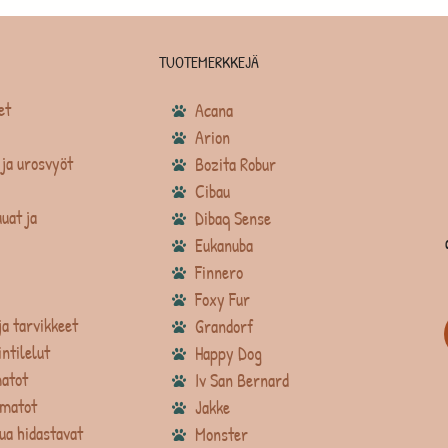
TUOTEMERKKEJÄ
et
Acana
Arion
ja urosvyöt
Bozita Robur
Cibau
uat ja
Dibaq Sense
Eukanuba
Finnero
Foxy Fur
ja tarvikkeet
Grandorf
intilelut
Happy Dog
atot
Iv San Bernard
matot
Jakke
ua hidastavat
Monster