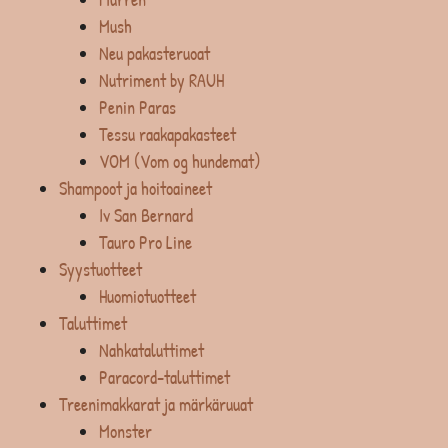
Mush
Neu pakasteruoat
Nutriment by RAUH
Penin Paras
Tessu raakapakasteet
VOM (Vom og hundemat)
Shampoot ja hoitoaineet
Iv San Bernard
Tauro Pro Line
Syystuotteet
Huomiotuotteet
Taluttimet
Nahkataluttimet
Paracord-taluttimet
Treenimakkarat ja märkäruuat
Monster