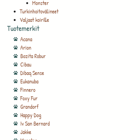
Monster
Turkinhoitovälineet
Valjaat koirille
Tuotemerkit
Acana
Arion
Bozita Robur
Cibau
Dibaq Sense
Eukanuba
Finnero
Foxy Fur
Grandorf
Happy Dog
Iv San Bernard
Jakke