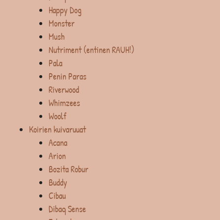
Happy Dog
Monster
Mush
Nutriment (entinen RAUH!)
Pala
Penin Paras
Riverwood
Whimzees
Woolf
Koirien kuivaruuat
Acana
Arion
Bozita Robur
Buddy
Cibau
Dibaq Sense