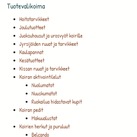
Tuotevalikoima
Hoitotarvikkeet
Joulutuotteet
Juoksuhousut ja urosvyöt koirille
Jyrsijöiden ruuat ja tarvikkeet
Kaulapannat
Kesätuotteet
Kissan ruuat ja tarvikkeet
Koiran aktivointilelut
Nuolumatot
Nuuskumatot
Ruokailua hidastavat kupit
Koiran pedit
Makuualustat
Koirien herkut ja puruluut
Belcando