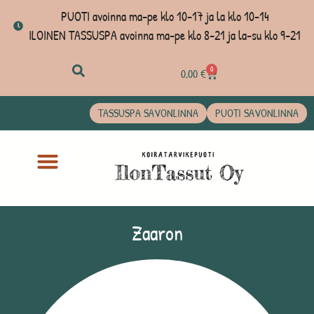
PUOTI avoinna ma-pe klo 10-17 ja la klo 10-14
ILOINEN TASSUSPA avoinna ma-pe klo 8-21 ja la-su klo 9-21
0
0,00
€
TASSUSPA SAVONLINNA
PUOTI SAVONLINNA
Zaaron