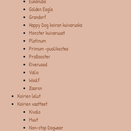
Eukanuba
Golden Eagle
Grandorf
Happy Dog koiran kuivaruoka
Monster kuivaruuat
Platinum
Primum -puolikostea
ProBooster
Riverwood
Valio
Woolf
Zaaron
Koirien lelut
Koirien vaatteet
Kivalo
Muut
Non-stop Dogwear