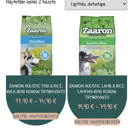
Näytetään kaikki 2 tulosta
ZAARON HOLISTIC FISH & RICE,
ZAARON HOLISTIC LAMB & RICE,
KALA-RIISI KOIRAN TÄYSRAVINTO
LAMMAS-RIISI KOIRAN
TÄYSRAVINTO
17,90
€
–
74,90
€
19,90
€
–
79,90
€
VALITSE VAIHTOEHDOISTA
VALITSE VAIHTOEHDOISTA