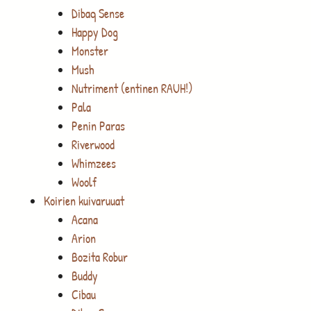
Dibaq Sense
Happy Dog
Monster
Mush
Nutriment (entinen RAUH!)
Pala
Penin Paras
Riverwood
Whimzees
Woolf
Koirien kuivaruuat
Acana
Arion
Bozita Robur
Buddy
Cibau