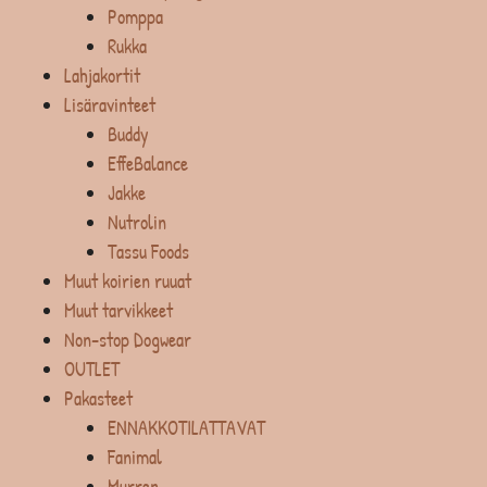
Pomppa
Rukka
Lahjakortit
Lisäravinteet
Buddy
EffeBalance
Jakke
Nutrolin
Tassu Foods
Muut koirien ruuat
Muut tarvikkeet
Non-stop Dogwear
OUTLET
Pakasteet
ENNAKKOTILATTAVAT
Fanimal
Murren