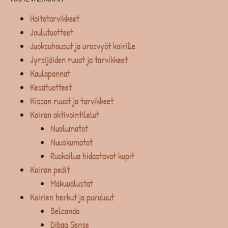
Hoitotarvikkeet
Joulutuotteet
Juoksuhousut ja urosvyöt koirille
Jyrsijöiden ruuat ja tarvikkeet
Kaulapannat
Kesätuotteet
Kissan ruuat ja tarvikkeet
Koiran aktivointilelut
Nuolumatot
Nuuskumatot
Ruokailua hidastavat kupit
Koiran pedit
Makuualustat
Koirien herkut ja puruluut
Belcando
Dibaq Sense