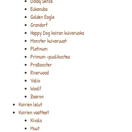
Dibaq Sense
Eukanuba
Golden Eagle
Grandorf
Happy Dog koiran kuivaruoka
Monster kuivaruuat
Platinum
Primum -puolikostea
ProBooster
Riverwood
Valio
Woolf
Zaaron
Koirien lelut
Koirien vaatteet
Kivalo
Muut