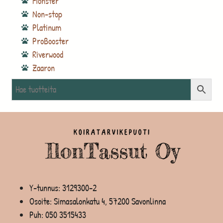
Monster
Non-stop
Platinum
ProBooster
Riverwood
Zaaron
Y-tunnus: 3129300-2
Osoite: Simasalonkatu 4, 57200 Savonlinna
Puh:
050 3515433