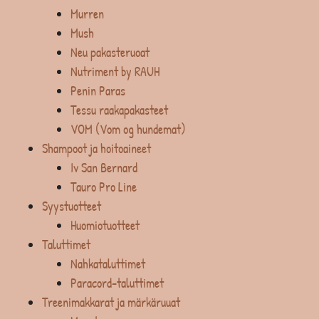
Murren
Mush
Neu pakasteruoat
Nutriment by RAUH
Penin Paras
Tessu raakapakasteet
VOM (Vom og hundemat)
Shampoot ja hoitoaineet
Iv San Bernard
Tauro Pro Line
Syystuotteet
Huomiotuotteet
Taluttimet
Nahkataluttimet
Paracord-taluttimet
Treenimakkarat ja märkäruuat