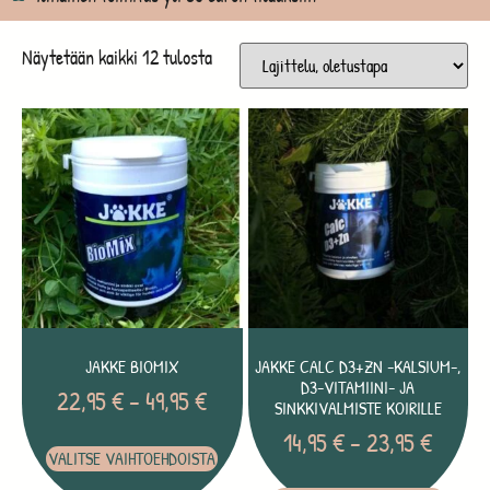
Näytetään kaikki 12 tulosta
JAKKE BIOMIX
JAKKE CALC D3+ZN -KALSIUM-,
D3-VITAMIINI- JA
22,95
€
–
49,95
€
SINKKIVALMISTE KOIRILLE
14,95
€
–
23,95
€
VALITSE VAIHTOEHDOISTA