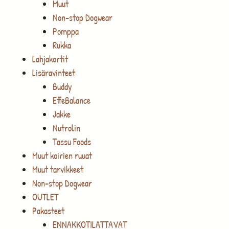
Muut
Non-stop Dogwear
Pomppa
Rukka
Lahjakortit
Lisäravinteet
Buddy
EffeBalance
Jakke
Nutrolin
Tassu Foods
Muut koirien ruuat
Muut tarvikkeet
Non-stop Dogwear
OUTLET
Pakasteet
ENNAKKOTILATTAVAT