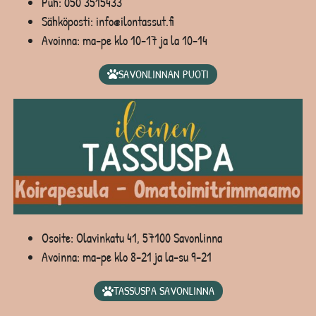
Puh:
050 3515433
Sähköposti: info@ilontassut.fi
Avoinna: ma-pe klo 10-17 ja la 10-14
SAVONLINNAN PUOTI
Osoite: Olavinkatu 41, 57100 Savonlinna
Avoinna: ma-pe klo 8-21 ja la-su 9-21
TASSUSPA SAVONLINNA