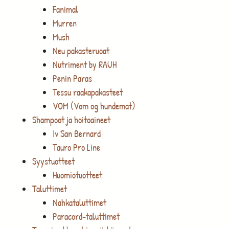
Fanimal
Murren
Mush
Neu pakasteruoat
Nutriment by RAUH
Penin Paras
Tessu raakapakasteet
VOM (Vom og hundemat)
Shampoot ja hoitoaineet
Iv San Bernard
Tauro Pro Line
Syystuotteet
Huomiotuotteet
Taluttimet
Nahkataluttimet
Paracord-taluttimet