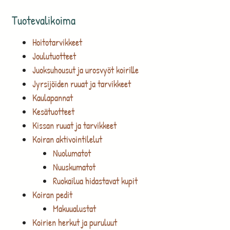
Tuotevalikoima
Hoitotarvikkeet
Joulutuotteet
Juoksuhousut ja urosvyöt koirille
Jyrsijöiden ruuat ja tarvikkeet
Kaulapannat
Kesätuotteet
Kissan ruuat ja tarvikkeet
Koiran aktivointilelut
Nuolumatot
Nuuskumatot
Ruokailua hidastavat kupit
Koiran pedit
Makuualustat
Koirien herkut ja puruluut