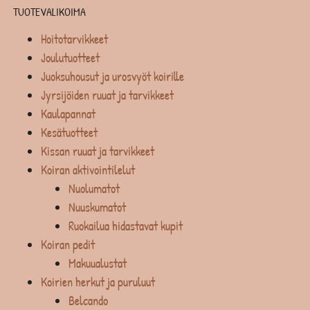
TUOTEVALIKOIMA
Hoitotarvikkeet
Joulutuotteet
Juoksuhousut ja urosvyöt koirille
Jyrsijöiden ruuat ja tarvikkeet
Kaulapannat
Kesätuotteet
Kissan ruuat ja tarvikkeet
Koiran aktivointilelut
Nuolumatot
Nuuskumatot
Ruokailua hidastavat kupit
Koiran pedit
Makuualustat
Koirien herkut ja puruluut
Belcando