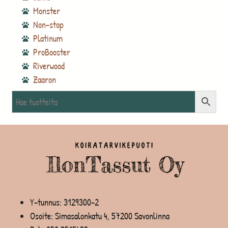
Monster
Non-stop
Platinum
ProBooster
Riverwood
Zaaron
Y-tunnus: 3129300-2
Osoite: Simasalonkatu 4, 57200 Savonlinna