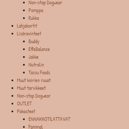
Non-stop Dogwear
Pomppa
Rukka
Lahjakortit
Lisäravinteet
Buddy
EffeBalance
Jakke
Nutrolin
Tassu Foods
Muut koirien ruuat
Muut tarvikkeet
Non-stop Dogwear
OUTLET
Pakasteet
ENNAKKOTILATTAVAT
Fanimal