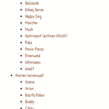
Belcando
Dibaq Sense
Happy Dog
Monster
Mush
Nutriment (entinen RAUH!)
Pala
Penin Paras
Riverwood
Whimzees
Woolf
Koirien kuivaruuat
Acana
Arion
Bozita Robur
Buddy
Cibau