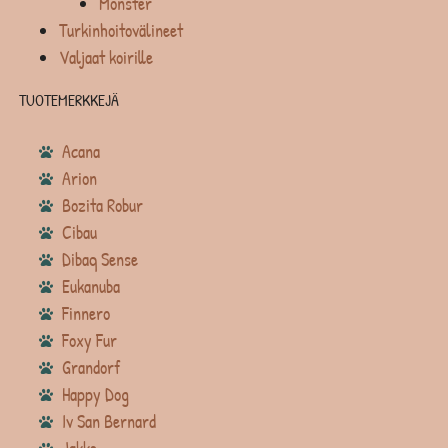
Monster
Turkinhoitovälineet
Valjaat koirille
TUOTEMERKKEJÄ
Acana
Arion
Bozita Robur
Cibau
Dibaq Sense
Eukanuba
Finnero
Foxy Fur
Grandorf
Happy Dog
Iv San Bernard