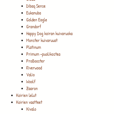
Dibaq Sense
Eukanuba
Golden Eagle
Grandorf
Happy Dog koiran kuivaruoka
Monster kuivaruuat
Platinum
Primum -puolikostea
ProBooster
Riverwood
Valio
Woolf
Zaaron
Koirien lelut
Koirien vaatteet
Kivalo