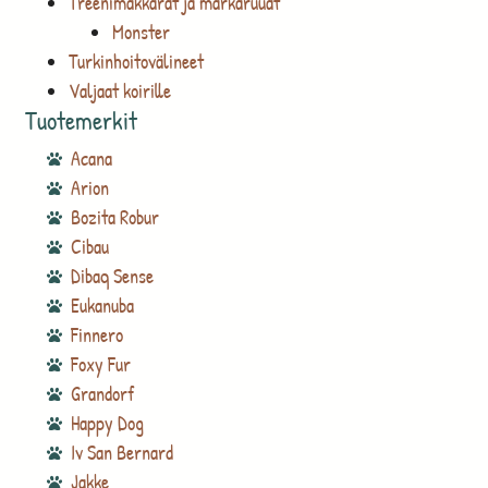
Treenimakkarat ja märkäruuat
Monster
Turkinhoitovälineet
Valjaat koirille
Tuotemerkit
Acana
Arion
Bozita Robur
Cibau
Dibaq Sense
Eukanuba
Finnero
Foxy Fur
Grandorf
Happy Dog
Iv San Bernard
Jakke