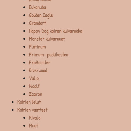
Eukanuba
Golden Eagle
Grandorf
Happy Dog koiran kuivaruoka
Monster kuivaruuat
Platinum
Primum -puolikostea
ProBooster
Riverwood
Valio
Woolf
Zaaron
Koirien lelut
Koirien vaatteet
Kivalo
Muut