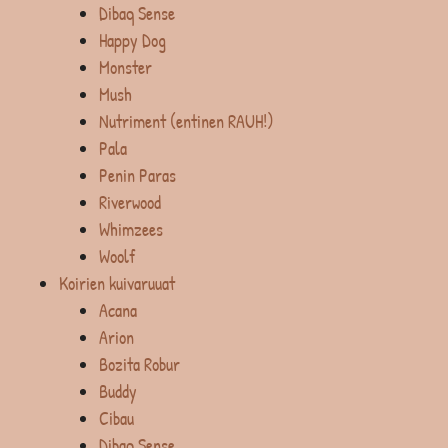
Dibaq Sense
Happy Dog
Monster
Mush
Nutriment (entinen RAUH!)
Pala
Penin Paras
Riverwood
Whimzees
Woolf
Koirien kuivaruuat
Acana
Arion
Bozita Robur
Buddy
Cibau
Dibaq Sense