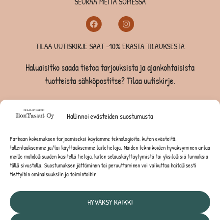
SEURAA MEITÄ SOMESSA
TILAA UUTISKIRJE SAAT -10% EKASTA TILAUKSESTA
Haluaisitko saada tietoa tarjouksista ja ajankohtaisista
tuotteista sähköpostitse? Tilaa uutiskirje.
TILAA UUTISKIRJE -SAAT -10% EKASTA TILAUKSESTA
Hallinnoi evästeiden suostumusta
KOIRILLE
Parhaan kokemuksen tarjoamiseksi käytämme teknologioita, kuten evästeitä,
tallentaaksemme ja/tai käyttääksemme laitetietoja. Näiden tekniikoiden hyväksyminen antaa
KISSOILLE
meille mahdollisuuden käsitellä tietoja, kuten selauskäyttäytymistä tai yksilöllisiä tunnuksia
tällä sivustolla. Suostumuksen jättäminen tai peruuttaminen voi vaikuttaa haitallisesti
tiettyihin ominaisuuksiin ja toimintoihin.
JYRSIJÖILLE
HYVÄKSY KAIKKI