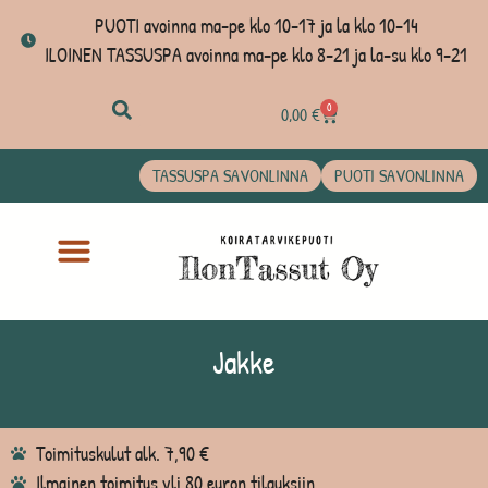
PUOTI avoinna ma-pe klo 10-17 ja la klo 10-14
ILOINEN TASSUSPA avoinna ma-pe klo 8-21 ja la-su klo 9-21
0
0,00
€
TASSUSPA SAVONLINNA
PUOTI SAVONLINNA
Jakke
Toimituskulut alk. 7,90 €
Ilmainen toimitus yli 80 euron tilauksiin