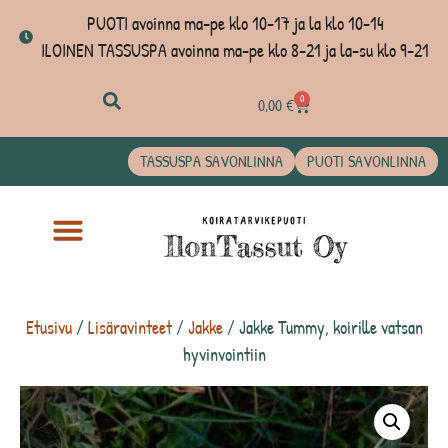
PUOTI avoinna ma-pe klo 10-17 ja la klo 10-14
ILOINEN TASSUSPA avoinna ma-pe klo 8-21 ja la-su klo 9-21
0
0,00
€
TASSUSPA SAVONLINNA
PUOTI SAVONLINNA
Etusivu
/
Lisäravinteet
/
Jakke
/ Jakke Tummy, koirille vatsan
hyvinvointiin