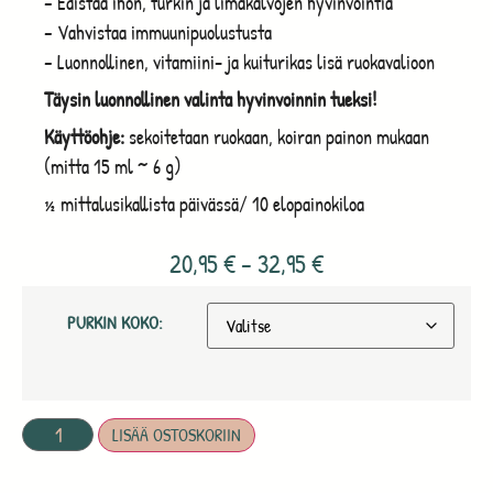
– Edistää ihon, turkin ja limakalvojen hyvinvointia
– Vahvistaa immuunipuolustusta
– Luonnollinen, vitamiini- ja kuiturikas lisä ruokavalioon
Täysin luonnollinen valinta hyvinvoinnin tueksi!
Käyttöohje:
sekoitetaan ruokaan, koiran painon mukaan
(mitta 15 ml ~ 6 g)
½ mittalusikallista päivässä/ 10 elopainokiloa
20,95
€
–
32,95
€
PURKIN KOKO:
LISÄÄ OSTOSKORIIN