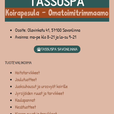
Osoite: Olavinkatu 41, 57100 Savonlinna
Avoinna: ma-pe klo 8-21 ja la-su 9-21
TASSUSPA SAVONLINNA
TUOTEVALIKOIMA
Hoitotarvikkeet
Joulutuotteet
Juoksuhousut ja urosvyöt koirille
Jyrsijöiden ruuat ja tarvikkeet
Kaulapannat
Kesätuotteet
Kissan ruuat ja tarvikkeet