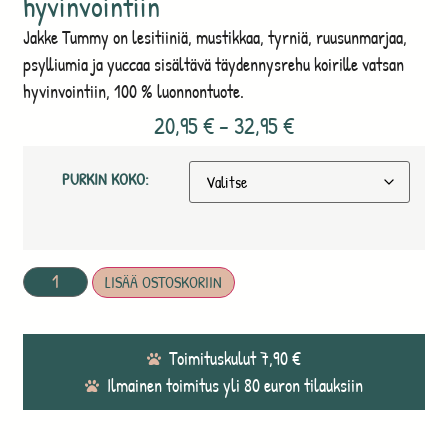
hyvinvointiin
Jakke Tummy on lesitiiniä, mustikkaa, tyrniä, ruusunmarjaa,
psylliumia ja yuccaa sisältävä täydennysrehu koirille vatsan
hyvinvointiin, 100 % luonnontuote.
20,95
€
–
32,95
€
PURKIN KOKO:
LISÄÄ OSTOSKORIIN
Toimituskulut 7,90 €
Ilmainen toimitus yli 80 euron tilauksiin