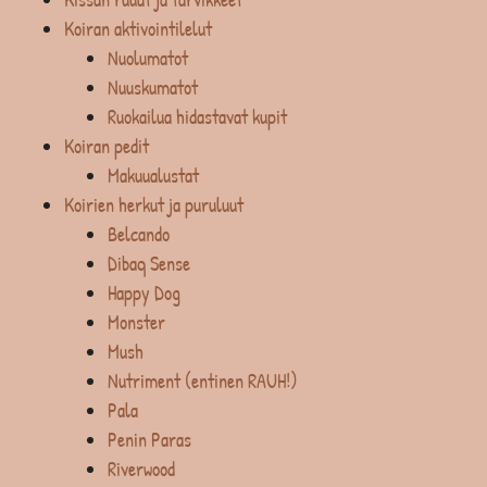
Koiran aktivointilelut
Nuolumatot
Nuuskumatot
Ruokailua hidastavat kupit
Koiran pedit
Makuualustat
Koirien herkut ja puruluut
Belcando
Dibaq Sense
Happy Dog
Monster
Mush
Nutriment (entinen RAUH!)
Pala
Penin Paras
Riverwood