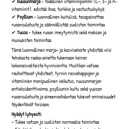
✔
Ruusunmarja
– todellinen vitamiinipommi (C-, E- ja A-
vitamiinit), edistää ihoa, turkkia ja vastustuskykyä
✔
Psyllium
– luonnollinen kuitulisä, tasapainottaa
ruoansulatusta ja säännöllistää suoliston toimintaa
✔
Yucca
– tukee ruoan imeytymistä sekä maksan ja
munuaisten toimintaa
Tämä luonnollinen marja- ja kasvisekoite yhdistää viisi
tehokasta raaka-ainetta tukemaan koiran
kokonaisvaltaista hyvinvointia. Mustikan vatsaa
rauhoittavat yhdisteet, tyrnin rasvahappojen ja
vitamiinien monipuolinen vaikutus, ruusunmarjan
antioksidanttivoima, psylliumin kuitu sekä yuccan
ruoansulatusta ja aineenvaihduntaa tukevat ominaisuudet
täydentävät toisiaan.
Hyödyt lyhyesti:
– Tukee vatsan ja suoliston normaalia toimintaa