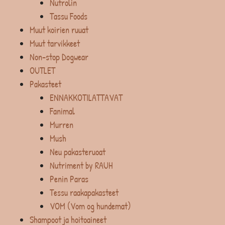
Nutrolin
Tassu Foods
Muut koirien ruuat
Muut tarvikkeet
Non-stop Dogwear
OUTLET
Pakasteet
ENNAKKOTILATTAVAT
Fanimal
Murren
Mush
Neu pakasteruoat
Nutriment by RAUH
Penin Paras
Tessu raakapakasteet
VOM (Vom og hundemat)
Shampoot ja hoitoaineet