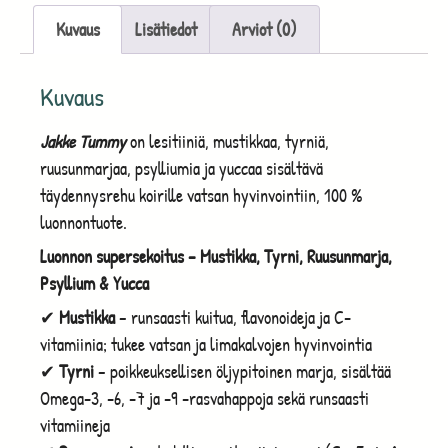
Kuvaus
Lisätiedot
Arviot (0)
Kuvaus
Jakke Tummy
on lesitiiniä, mustikkaa, tyrniä,
ruusunmarjaa, psylliumia ja yuccaa sisältävä
täydennysrehu koirille vatsan hyvinvointiin, 100 %
luonnontuote.
Luonnon supersekoitus – Mustikka, Tyrni, Ruusunmarja,
Psyllium & Yucca
✔
Mustikka
– runsaasti kuitua, flavonoideja ja C-
vitamiinia; tukee vatsan ja limakalvojen hyvinvointia
✔
Tyrni
– poikkeuksellisen öljypitoinen marja, sisältää
Omega-3, -6, -7 ja -9 -rasvahappoja sekä runsaasti
vitamiineja