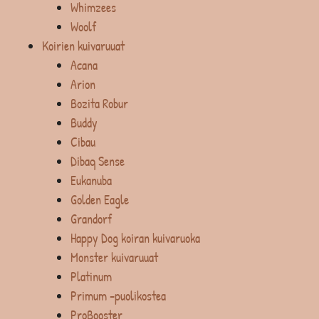
Whimzees
Woolf
Koirien kuivaruuat
Acana
Arion
Bozita Robur
Buddy
Cibau
Dibaq Sense
Eukanuba
Golden Eagle
Grandorf
Happy Dog koiran kuivaruoka
Monster kuivaruuat
Platinum
Primum -puolikostea
ProBooster