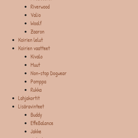
Riverwood
Valio
Woolf
Zaaron
Koirien lelut
Koirien vaatteet
Kivalo
Muut
Non-stop Dogwear
Pomppa
Rukka
Lahjakortit
Lisäravinteet
Buddy
EffeBalance
Jakke