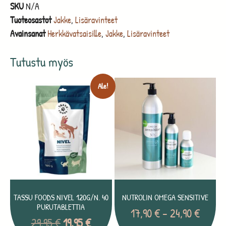
SKU
N/A
Tuoteosastot
Jakke
,
Lisäravinteet
Avainsanat
Herkkävatsaisille
,
Jakke
,
Lisäravinteet
Tutustu myös
Ale!
TASSU FOODS NIVEL 120G/N. 40
NUTROLIN OMEGA SENSITIVE
PURUTABLETTIA
17,90
€
–
24,90
€
29,95
€
19,95
€