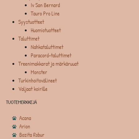
Iv San Bernard
Tauro Pro Line
Syystuotteet
Huomiotuotteet
Taluttimet
Nahkataluttimet
Paracord-taluttimet
Treenimakkarat ja märkäruuat
Monster
Turkinhoitovälineet
Valjaat koirille
TUOTEMERKKEJÄ
Acana
Arion
Bozita Robur