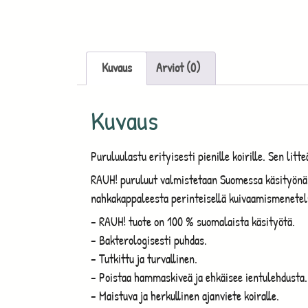
Kuvaus
Arviot (0)
Kuvaus
Puruluulastu erityisesti pienille koirille. Sen lit
RAUH! puruluut valmistetaan Suomessa käsityönä v
nahkakappaleesta perinteisellä kuivaamismenetel
– RAUH! tuote on 100 % suomalaista käsityötä.
– Bakterologisesti puhdas.
– Tutkittu ja turvallinen.
– Poistaa hammaskiveä ja ehkäisee ientulehdusta.
– Maistuva ja herkullinen ajanviete koiralle.