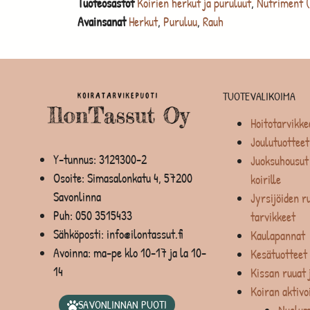
Tuoteosastot
Koirien herkut ja puruluut
,
Nutriment (
Avainsanat
Herkut
,
Puruluu
,
Rauh
TUOTEVALIKOIMA
Hoitotarvikke
Joulutuotteet
Y-tunnus: 3129300-2
Juoksuhousut 
Osoite: Simasalonkatu 4, 57200
koirille
Savonlinna
Jyrsijöiden ru
Puh:
050 3515433
tarvikkeet
Sähköposti: info@ilontassut.fi
Kaulapannat
Avoinna: ma-pe klo 10-17 ja la 10-
Kesätuotteet
14
Kissan ruuat 
Koiran aktivo
SAVONLINNAN PUOTI