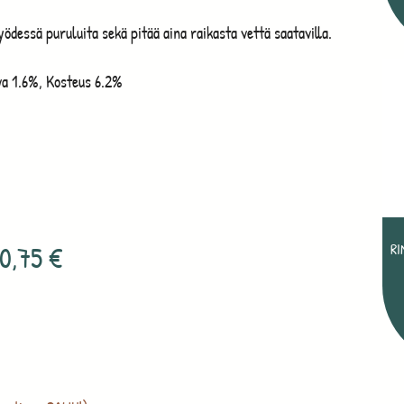
ödessä puruluita sekä pitää aina raikasta vettä saatavilla.
a 1.6%, Kosteus 6.2%
0,75
€
RI