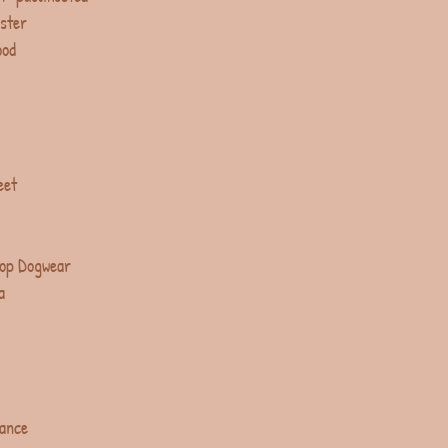
ster
ood
eet
op Dogwear
a
lance