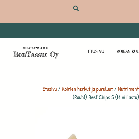
ETUSIVU
KOIRAN RUU
Etusivu
/
Koirien herkut ja puruluut
/
Nutriment
(Rauh!) Beef Chips S (Mini Lastu