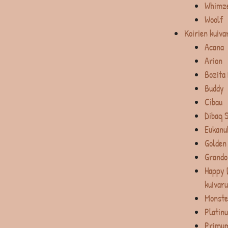
Whimz
Woolf
Koirien kuiva
Acana
Arion
Bozita
Buddy
Cibau
Dibaq 
Eukanu
Golden
Grando
Happy 
kuivar
Monste
Platin
Primum