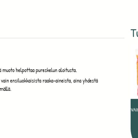
T
teä muoto helpottaa pureskelun aloitusta.
ain ensiluokkaisista raaka-aineista, aina yhdestä
mällä.
VAI