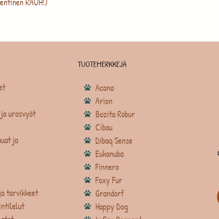
entinen RAUH!)
TUOTEMERKKEJÄ
et
Acana
Arion
ja urosvyöt
Bozita Robur
Cibau
uat ja
Dibaq Sense
Eukanuba
Finnero
Foxy Fur
ja tarvikkeet
Grandorf
intilelut
Happy Dog