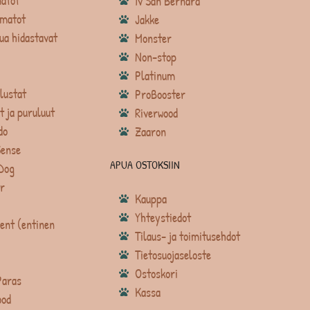
atot
Iv San Bernard
matot
Jakke
ua hidastavat
Monster
Non-stop
Platinum
lustat
ProBooster
t ja puruluut
Riverwood
do
Zaaron
Sense
APUA OSTOKSIIN
Dog
r
Kauppa
Yhteystiedot
ent (entinen
Tilaus- ja toimitusehdot
Tietosuojaseloste
Ostoskori
Paras
Kassa
ood