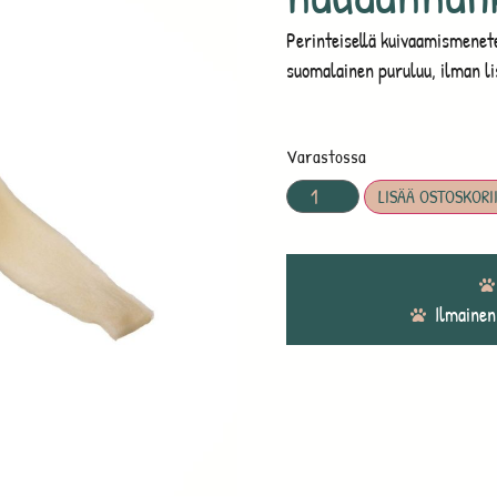
Perinteisellä kuivaamismenet
suomalainen puruluu, ilman li
Varastossa
LISÄÄ OSTOSKORI
Ilmainen