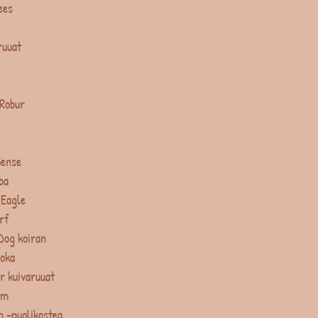
ees
ruuat
 Robur
Sense
ba
 Eagle
rf
Dog koiran
uoka
r kuivaruuat
um
 -puolikostea