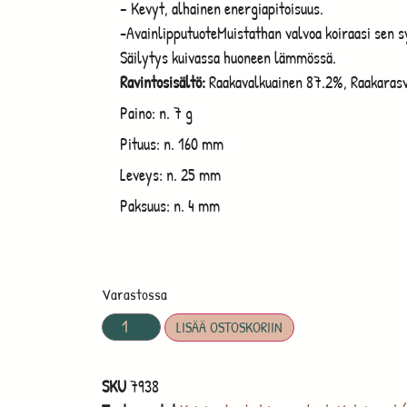
– Kevyt, alhainen energiapitoisuus.
-AvainlipputuoteMuistathan valvoa koiraasi sen sy
Säilytys kuivassa huoneen lämmössä.
Ravintosisältö:
Raakavalkuainen 87.2%, Raakarasv
Paino: n. 7 g
Pituus: n. 160 mm
Leveys: n. 25 mm
Paksuus: n. 4 mm
Varastossa
LISÄÄ OSTOSKORIIN
SKU
7938