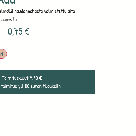
elmällä naudannahasta valmistettu aito
säaineita.
0,75
€
IN
Toimituskulut 7,90 €
 toimitus yli 80 euron tilauksiin