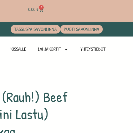
0
0,00
€
TASSUSPA SAVONLINNA
PUOTI SAVONLINNA
KISSALLE
LAHJAKORTIT
YHTEYSTIEDOT
 (Rauh!) Beef
ini Lastu)
kaa