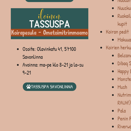
Nuolum
Nuusku
Ruokail
kupit
Koiran pedit
Makuua
Koirien herku
Osoite: Olavinkatu 41, 57100
Belcan
Savonlinna
Dibaq 
Avoinna: ma-pe klo 8-21 ja la-su
Happy 
9-21
Monste
Mush
TASSUSPA SAVONLINNA
Nutrim
RAUH!)
Pala
Penin 
Riverw