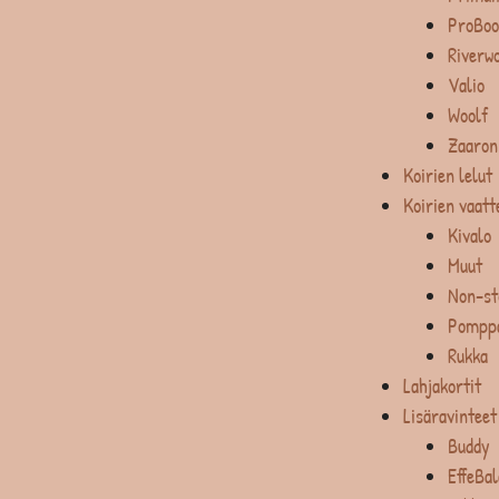
ProBoo
Riverw
Valio
Woolf
Zaaron
Koirien lelut
Koirien vaatt
Kivalo
Muut
Non-st
Pompp
Rukka
Lahjakortit
Lisäravinteet
Buddy
EffeBa