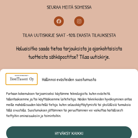
SEURAA MEITÄ SOMESSA
TILAA UUTISKIRJE SAAT -10% EKASTA TILAUKSESTA
Haluaisitko saada tietoa tarjouksista ja ajankohtaisista
tuotteista sähköpostitse? Tilaa uutiskirje.
TILAA UUTISKIRJE -SAAT -10% EKASTA TILAUKSESTA
Hallinnoi evästeiden suostumusta
KOIRILLE
Parhaan kokemuksen tarjoamiseksi käytämme teknologioita, kuten evästeitä,
tallentaaksemme ja/tai käyttääksemme laitetietoja. Näiden tekniikoiden hyväksyminen antaa
KISSOILLE
meille mahdollisuuden käsitellä tietoja, kuten selauskäyttäytymistä tai yksilöllisiä tunnuksia
tällä sivustolla. Suostumuksen jättäminen tai peruuttaminen voi vaikuttaa haitallisesti
tiettyihin ominaisuuksiin ja toimintoihin.
JYRSIJÖILLE
HYVÄKSY KAIKKI