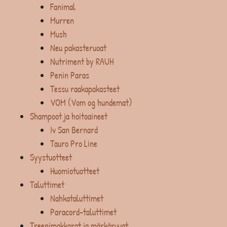
Fanimal
Murren
Mush
Neu pakasteruoat
Nutriment by RAUH
Penin Paras
Tessu raakapakasteet
VOM (Vom og hundemat)
Shampoot ja hoitoaineet
Iv San Bernard
Tauro Pro Line
Syystuotteet
Huomiotuotteet
Taluttimet
Nahkataluttimet
Paracord-taluttimet
Treenimakkarat ja märkäruuat