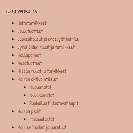
TUOTEVALIKOIMA
Hoitotarvikkeet
Joulutuotteet
Juoksuhousut ja urosvyöt koirille
Jyrsijöiden ruuat ja tarvikkeet
Kaulapannat
Kesätuotteet
Kissan ruuat ja tarvikkeet
Koiran aktivointilelut
Nuolumatot
Nuuskumatot
Ruokailua hidastavat kupit
Koiran pedit
Makuualustat
Koirien herkut ja puruluut