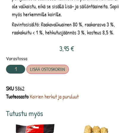
ole valkaistu, eikä se sisällä lisä- ja säilöntäaineita. Sopii
myös herkemmille koirille.
Ravintosisältö: Raakavalkuainen 80 %, raakarasva 3 %,
raakakuitu < 1 %, hehkutusjäännös 3 %, kosteus 8,5 %.
3,95
€
Varastossa
LISÄÄ OSTOSKORIIN
SKU
5862
Tuoteosasto
Koirien herkut ja puruluut
Tutustu myös