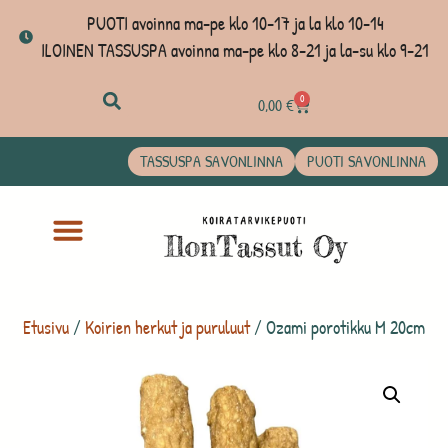
PUOTI avoinna ma-pe klo 10-17 ja la klo 10-14
ILOINEN TASSUSPA avoinna ma-pe klo 8-21 ja la-su klo 9-21
0
0,00
€
TASSUSPA SAVONLINNA
PUOTI SAVONLINNA
Etusivu
/
Koirien herkut ja puruluut
/ Ozami porotikku M 20cm