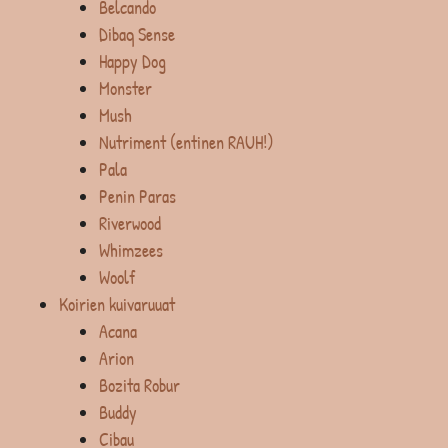
Belcando
Dibaq Sense
Happy Dog
Monster
Mush
Nutriment (entinen RAUH!)
Pala
Penin Paras
Riverwood
Whimzees
Woolf
Koirien kuivaruuat
Acana
Arion
Bozita Robur
Buddy
Cibau