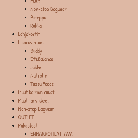
Muut
Non-stop Dogwear
Pomppa
Rukka
Lahjakortit
Lisäravinteet
Buddy
EffeBalance
Jakke
Nutrolin
Tassu Foods
Muut koirien ruuat
Muut tarvikkeet
Non-stop Dogwear
OUTLET
Pakasteet
ENNAKKOTILATTAVAT