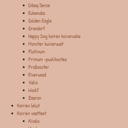
Dibaq Sense
Eukanuba
Golden Eagle
Grandorf
Happy Dog koiran kuivaruoka
Monster kuivaruuat
Platinum
Primum -puolikostea
ProBooster
Riverwood
Valio
Woolf
Zaaron
Koirien lelut
Koirien vaatteet
Kivalo