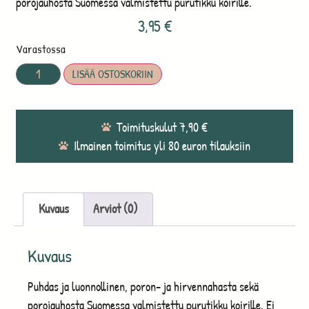
porojauhosta Suomessa valmistettu purutikku koirille.
3,95
€
Varastossa
LISÄÄ OSTOSKORIIN
Toimituskulut 7,90 €
Ilmainen toimitus yli 80 euron tilauksiin
Kuvaus
Arviot (0)
Kuvaus
Puhdas ja luonnollinen, poron- ja hirvennahasta sekä
porojauhosta Suomessa valmistettu purutikku koirille. Ei