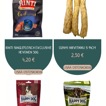
RINTI SINGLEFLEISCH EXCLUSIVE
OZAMI HIRVITIKKU S 14CM
HEVONEN 50G
2,50
€
4,20
€
LISÄÄ OSTOSKORIIN
LISÄÄ OSTOSKORIIN