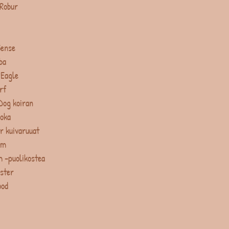
 Robur
Sense
ba
 Eagle
rf
Dog koiran
uoka
r kuivaruuat
um
 -puolikostea
ster
ood