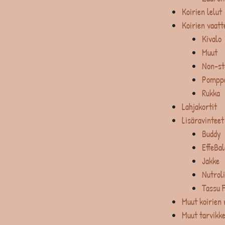
Koirien lelut
Koirien vaatt
Kivalo
Muut
Non-st
Pompp
Rukka
Lahjakortit
Lisäravinteet
Buddy
EffeBa
Jakke
Nutrol
Tassu 
Muut koirien 
Muut tarvikk