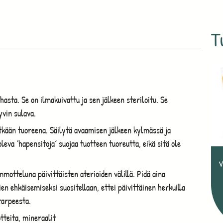
T
hasta. Se on ilmakuivattu ja sen jälkeen steriloitu. Se
yvin sulava.
itkään tuoreena. Säilytä avaamisen jälkeen kylmässä ja
leva ´hapensitoja´ suojaa tuotteen tuoreutta, eikä sitä ole
V
mmotteluna päivittäisten aterioiden välillä. Pidä aina
ien ehkäisemiseksi suositellaan, ettei päivittäinen herkuilla
tarpeesta.
tteita, mineraalit