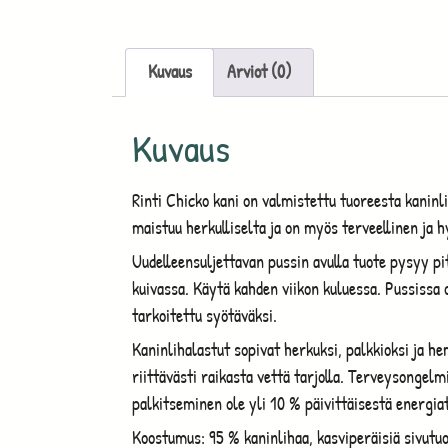
Kuvaus
Arviot (0)
Kuvaus
Rinti Chicko kani on valmistettu tuoreesta kaninli
maistuu herkulliselta ja on myös terveellinen ja h
Uudelleensuljettavan pussin avulla tuote pysyy p
kuivassa. Käytä kahden viikon kuluessa. Pussissa o
tarkoitettu syötäväksi.
Kaninlihalastut sopivat herkuksi, palkkioksi ja he
riittävästi raikasta vettä tarjolla. Terveysongelm
palkitseminen ole yli 10 % päivittäisestä energia
Koostumus: 95 % kaninlihaa, kasviperäisiä sivutuo