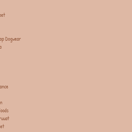
eet
op Dogwear
a
lance
in
Foods
ruuat
eet