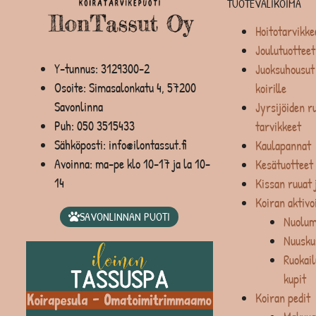
TUOTEVALIKOIMA
Hoitotarvikke
Joulutuotteet
Y-tunnus: 3129300-2
Juoksuhousut 
Osoite: Simasalonkatu 4, 57200
koirille
Savonlinna
Jyrsijöiden ru
Puh:
050 3515433
tarvikkeet
Sähköposti: info@ilontassut.fi
Kaulapannat
Avoinna: ma-pe klo 10-17 ja la 10-
Kesätuotteet
14
Kissan ruuat 
Koiran aktivo
SAVONLINNAN PUOTI
Nuolum
Nuusku
Ruokail
kupit
Koiran pedit