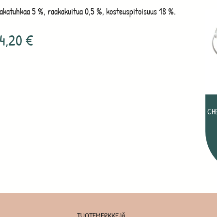
aakatuhkaa 5 %, raakakuitua 0,5 %, kosteuspitoisuus 18 %.
4,20
€
CH
TUOTEMERKKEJÄ