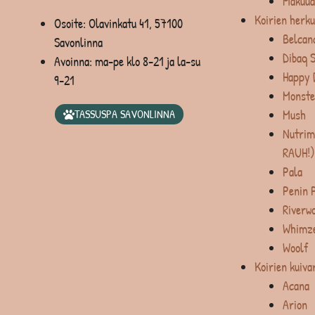
Makuua
Koirien herku
Osoite: Olavinkatu 41, 57100
Belcan
Savonlinna
Dibaq 
Avoinna: ma-pe klo 8-21 ja la-su
Happy 
9-21
Monste
Mush
TASSUSPA SAVONLINNA
Nutrim
RAUH!)
Pala
Penin 
Riverw
Whimz
Woolf
Koirien kuiva
Acana
Arion