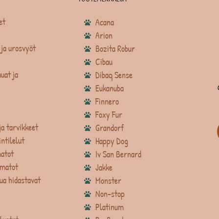
et
Acana
Arion
ja urosvyöt
Bozita Robur
Cibau
uat ja
Dibaq Sense
Eukanuba
Finnero
Foxy Fur
ja tarvikkeet
Grandorf
intilelut
Happy Dog
atot
Iv San Bernard
matot
Jakke
ua hidastavat
Monster
Non-stop
Platinum