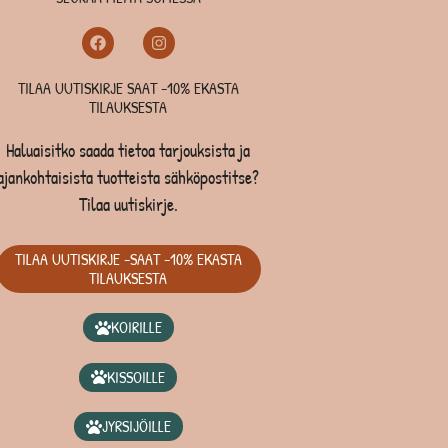
TILAA UUTISKIRJE SAAT -10% EKASTA
TILAUKSESTA
Haluaisitko saada tietoa tarjouksista ja
ajankohtaisista tuotteista sähköpostitse?
Tilaa uutiskirje.
TILAA UUTISKIRJE -SAAT -10% EKASTA
TILAUKSESTA
KOIRILLE
KISSOILLE
JYRSIJÖILLE