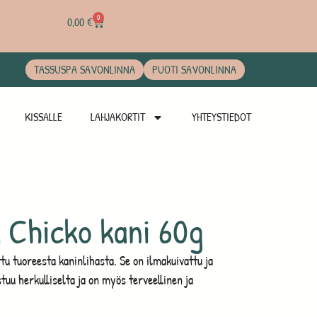
0
0,00
€
TASSUSPA SAVONLINNA
PUOTI SAVONLINNA
KISSALLE
LAHJAKORTIT
YHTEYSTIEDOT
a Chicko kani 60g
tu tuoreesta kaninlihasta. Se on ilmakuivattu ja
stuu herkulliselta ja on myös terveellinen ja