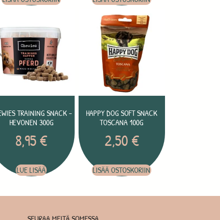
EWIES TRAINING SNACK –
HAPPY DOG SOFT SNACK
HEVONEN 300G
TOSCANA 100G
8,95
€
2,50
€
LUE LISÄÄ
LISÄÄ OSTOSKORIIN
SEURAA MEITÄ SOMESSA