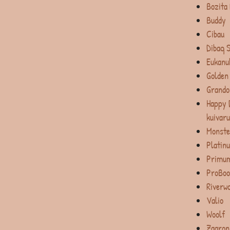
Bozita
Buddy
Cibau
Dibaq 
Eukanu
Golden
Grando
Happy 
kuivar
Monste
Platin
Primum
ProBoo
Riverw
Valio
Woolf
Zaaron