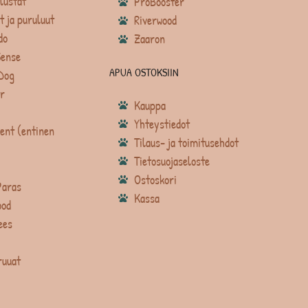
lustat
ProBooster
t ja puruluut
Riverwood
do
Zaaron
Sense
APUA OSTOKSIIN
Dog
r
Kauppa
Yhteystiedot
ent (entinen
Tilaus- ja toimitusehdot
Tietosuojaseloste
Ostoskori
Paras
Kassa
ood
ees
ruuat