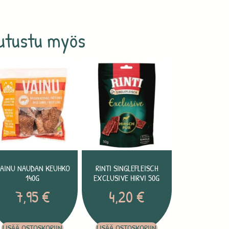
utustu myös
AINU NAUDAN KEUHKO
RINTI SINGLEFLEISCH
140G
EXCLUSIVE HIRVI 50G
7,95
€
4,20
€
LISÄÄ OSTOSKORIIN
LISÄÄ OSTOSKORIIN