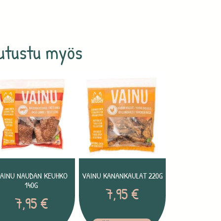
utustu myös
AINU NAUDAN KEUHKO
VAINU KANANKAULAT 220G
140G
7,95
€
7,95
€