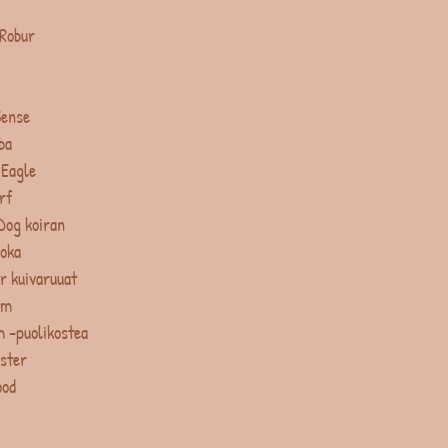
 Robur
Sense
ba
 Eagle
rf
Dog koiran
uoka
r kuivaruuat
um
 -puolikostea
ster
ood