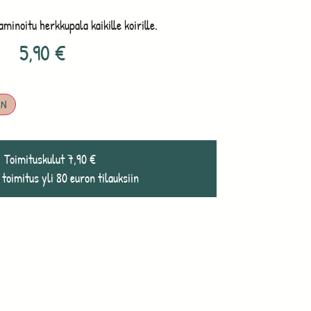
inoitu herkkupala kaikille koirille.
5,90
€
IN
Toimituskulut 7,90 €
 toimitus yli 80 euron tilauksiin