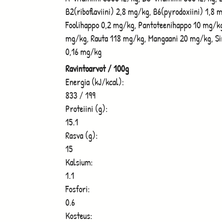
B2(riboflaviini) 2,8 mg/kg, B6(pyrodoxiini) 1,8 
Foolihappo 0,2 mg/kg, Pantoteenihappo 10 mg/kg,
mg/kg, Rauta 118 mg/kg, Mangaani 20 mg/kg, Sin
0,16 mg/kg
Ravintoarvot / 100g
Energia (kJ/kcal):
833 / 199
Proteiini (g):
15.1
Rasva (g):
15
Kalsium:
1.1
Fosfori:
0.6
Kosteus: