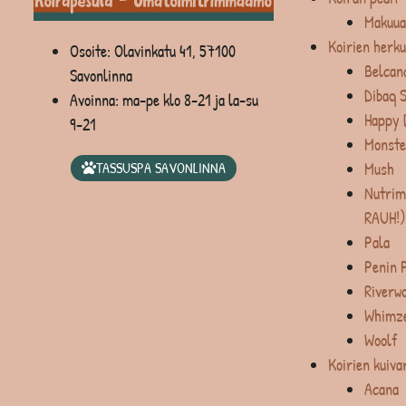
Makuua
Koirien herku
Osoite: Olavinkatu 41, 57100
Belcan
Savonlinna
Dibaq 
Avoinna: ma-pe klo 8-21 ja la-su
Happy 
9-21
Monste
Mush
TASSUSPA SAVONLINNA
Nutrim
RAUH!)
Pala
Penin 
Riverw
Whimz
Woolf
Koirien kuiva
Acana