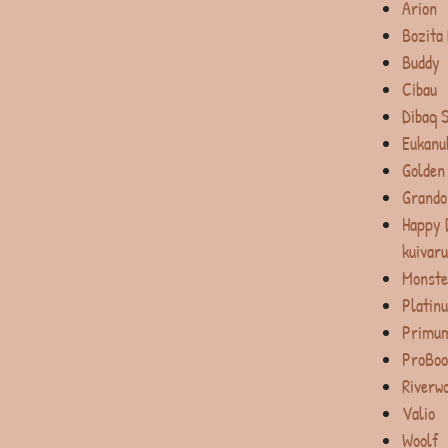
Arion
Bozita
Buddy
Cibau
Dibaq 
Eukanu
Golden
Grando
Happy 
kuivar
Monste
Platin
Primum
ProBoo
Riverw
Valio
Woolf