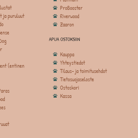
lustat
ProBooster
t ja puruluut
Riverwood
do
Zaaron
Sense
APUA OSTOKSIIN
Dog
r
Kauppa
Yhteystiedot
ent (entinen
Tilaus- ja toimitusehdot
Tietosuojaseloste
Ostoskori
Paras
Kassa
ood
ees
ruuat