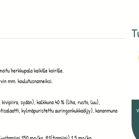
T
tu herkkupala kaikille koirille.
hyvin mm. koulutusnameiksi.
 kivipiira, sydän), kalkkuna 40 % (liha, rusto, luu),
ehtisalaatti, kylmäpuristettu auringonkukkaöljy), kananmuna
V
E-vitamiini 150 mg/kg, B1(tiamiini) 1,5 mg/kg,