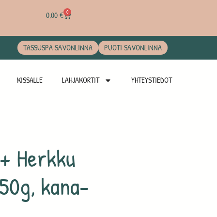
0
0,00
€
TASSUSPA SAVONLINNA
PUOTI SAVONLINNA
KISSALLE
LAHJAKORTIT
YHTEYSTIEDOT
+ Herkku
150g, kana-