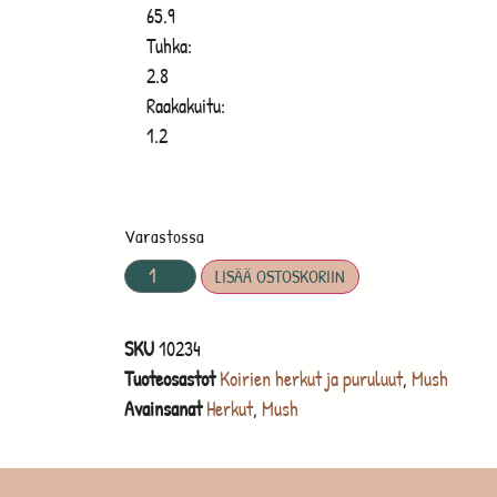
65.9
Tuhka:
2.8
Raakakuitu:
1.2
Varastossa
LISÄÄ OSTOSKORIIN
SKU
10234
Tuoteosastot
Koirien herkut ja puruluut
,
Mush
Avainsanat
Herkut
,
Mush