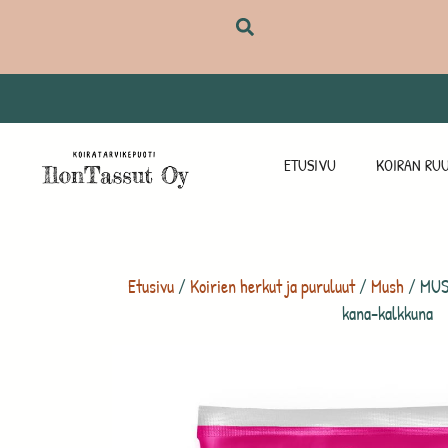
ETUSIVU
KOIRAN RUU
Etusivu
/
Koirien herkut ja puruluut
/
Mush
/ MUSH
kana-kalkkuna