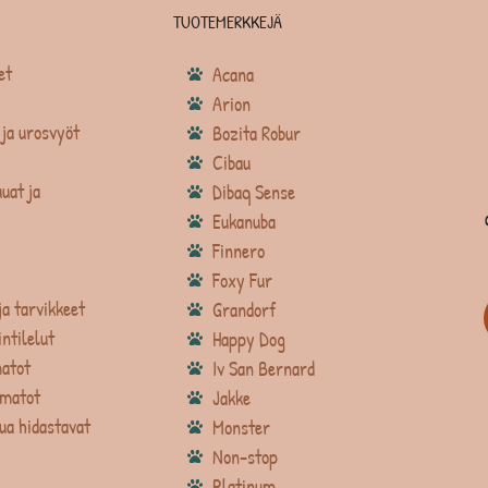
TUOTEMERKKEJÄ
et
Acana
Arion
ja urosvyöt
Bozita Robur
Cibau
uat ja
Dibaq Sense
Eukanuba
Finnero
Foxy Fur
ja tarvikkeet
Grandorf
intilelut
Happy Dog
atot
Iv San Bernard
matot
Jakke
ua hidastavat
Monster
Non-stop
Platinum