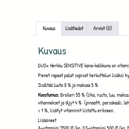
Kuvaus
Lisätiedot
Arviot (0)
Kuvaus
DUO+ Herkku SENSITIVE kana-kalkkuna on vitaminoi
Pienet rapeat palat sopivat herkuttelun lisäksi 
Sisältää luuta 8 % ja maksaa 5 %
Koostumus:
Broileri 55 % (liha, rusto, luu, maksa,
vihannekset ja öljyt 4 % (pinaatti, parsakaali, l
< 1 %, lisätyt vitamiinit listattu erikseen.
Lisäaineet
A-vitamiini 3500 IE/kg, D3-vitamiini 500 IE/kg, 