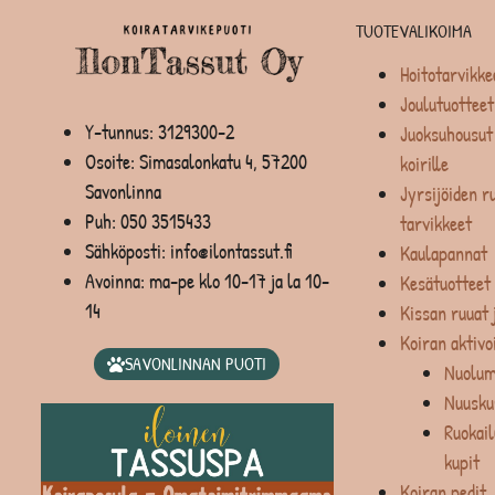
TUOTEVALIKOIMA
Hoitotarvikke
Joulutuotteet
Y-tunnus: 3129300-2
Juoksuhousut 
Osoite: Simasalonkatu 4, 57200
koirille
Savonlinna
Jyrsijöiden ru
Puh:
050 3515433
tarvikkeet
Sähköposti: info@ilontassut.fi
Kaulapannat
Avoinna: ma-pe klo 10-17 ja la 10-
Kesätuotteet
14
Kissan ruuat 
Koiran aktivo
SAVONLINNAN PUOTI
Nuolum
Nuusku
Ruokail
kupit
Koiran pedit