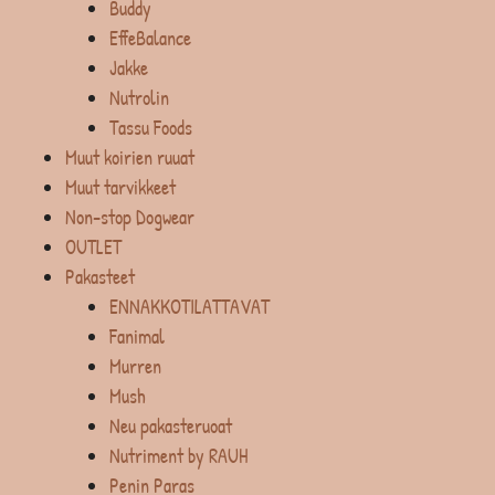
Buddy
EffeBalance
Jakke
Nutrolin
Tassu Foods
Muut koirien ruuat
Muut tarvikkeet
Non-stop Dogwear
OUTLET
Pakasteet
ENNAKKOTILATTAVAT
Fanimal
Murren
Mush
Neu pakasteruoat
Nutriment by RAUH
Penin Paras