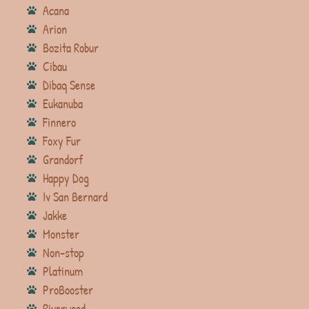
Acana
Arion
Bozita Robur
Cibau
Dibaq Sense
Eukanuba
Finnero
Foxy Fur
Grandorf
Happy Dog
Iv San Bernard
Jakke
Monster
Non-stop
Platinum
ProBooster
Riverwood