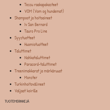
Tessu raakapakasteet
VOM (Vom og hundemat)
Shampoot ja hoitoaineet
Iv San Bernard
Tauro Pro Line
Syystuotteet
Huomiotuotteet
Taluttimet
Nahkataluttimet
Paracord-taluttimet
Treenimakkarat ja märkäruuat
Monster
Turkinhoitovälineet
Valjaat koirille
TUOTEMERKKEJÄ