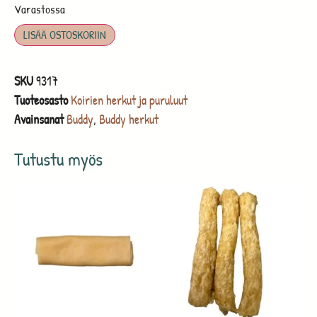
Varastossa
LISÄÄ OSTOSKORIIN
SKU
9317
Tuoteosasto
Koirien herkut ja puruluut
Avainsanat
Buddy
,
Buddy herkut
Tutustu myös