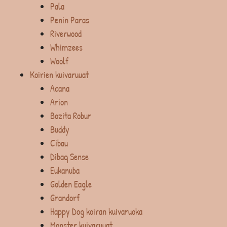
Pala
Penin Paras
Riverwood
Whimzees
Woolf
Koirien kuivaruuat
Acana
Arion
Bozita Robur
Buddy
Cibau
Dibaq Sense
Eukanuba
Golden Eagle
Grandorf
Happy Dog koiran kuivaruoka
Monster kuivaruuat