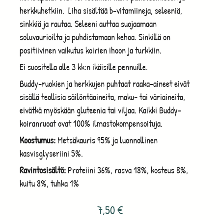
herkkuhetkiin. Liha sisältää b-vitamiineja, seleeniä,
sinkkiä ja rautaa. Seleeni auttaa suojaamaan
soluvaurioilta ja puhdistamaan kehoa. Sinkillä on
positiivinen vaikutus koirien ihoon ja turkkiin.
Ei suositella alle 3 kk:n ikäisille pennuille.
Buddy-ruokien ja herkkujen puhtaat raaka-aineet eivät
sisällä teollisia säilöntäaineita, maku- tai väriaineita,
eivätkä myöskään gluteenia tai viljaa. Kaikki Buddy-
koiranruoat ovat 100% ilmastokompensoituja.
Koostumus:
Metsäkauris 95% ja luonnollinen
kasvisglyseriini 5%.
Ravintosisältö:
Proteiini 36%, rasva 18%, kosteus 8%,
kuitu 8%, tuhka 1%
7,50
€