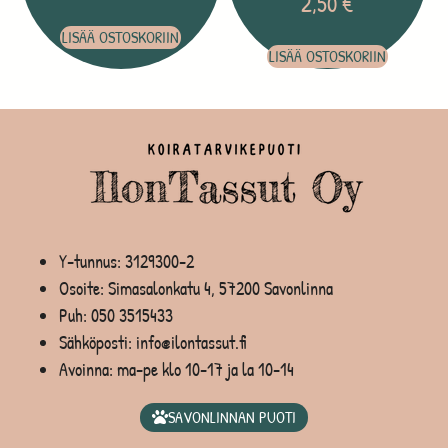
2,50
€
LISÄÄ OSTOSKORIIN
LISÄÄ OSTOSKORIIN
Y-tunnus: 3129300-2
Osoite: Simasalonkatu 4, 57200 Savonlinna
Puh:
050 3515433
Sähköposti: info@ilontassut.fi
Avoinna: ma-pe klo 10-17 ja la 10-14
SAVONLINNAN PUOTI