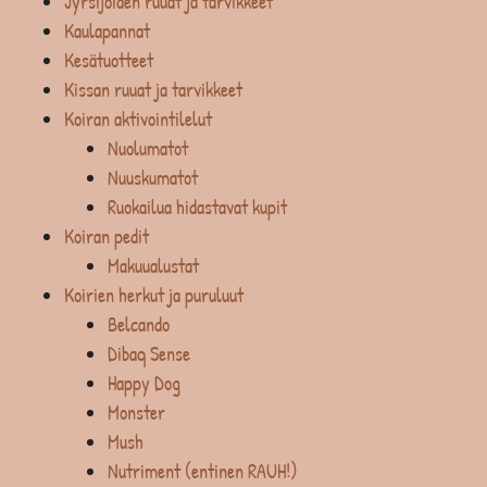
Jyrsijöiden ruuat ja tarvikkeet
Kaulapannat
Kesätuotteet
Kissan ruuat ja tarvikkeet
Koiran aktivointilelut
Nuolumatot
Nuuskumatot
Ruokailua hidastavat kupit
Koiran pedit
Makuualustat
Koirien herkut ja puruluut
Belcando
Dibaq Sense
Happy Dog
Monster
Mush
Nutriment (entinen RAUH!)