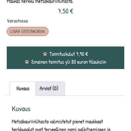
Maukas herkku metsäkauriinlihasta.
7,50
€
Varastossa
LISÄÄ OSTOSKORIIN
Toimituskulut 7,90 €
Ilmainen toimitus yli 80 euron tilauksiin
Kuvaus
Arviot (0)
Kuvaus
Metsäkauriinlihasta valmistetut pienet maukkaat
herkkupalat ovat terveellinen nami palkitsemiseen ja