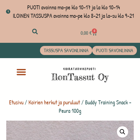
PUOTI avoinna ma-pe klo 10-17 ja la klo 10-14
ILOINEN TASSUSPA avoinna ma-pe klo 8-21 ja la-su klo 9-21
0
0,00
€
TASSUSPA SAVONLINNA
PUOTI SAVONLINNA
Etusivu
/
Koirien herkut ja puruluut
/ Buddy Training Snack -
Peura 100g