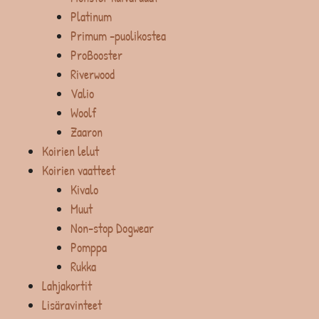
Platinum
Primum -puolikostea
ProBooster
Riverwood
Valio
Woolf
Zaaron
Koirien lelut
Koirien vaatteet
Kivalo
Muut
Non-stop Dogwear
Pomppa
Rukka
Lahjakortit
Lisäravinteet