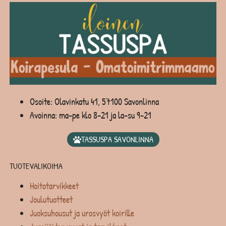
Osoite: Olavinkatu 41, 57100 Savonlinna
Avoinna: ma-pe klo 8-21 ja la-su 9-21
TASSUSPA SAVONLINNA
TUOTEVALIKOIMA
Hoitotarvikkeet
Joulutuotteet
Juoksuhousut ja urosvyöt koirille