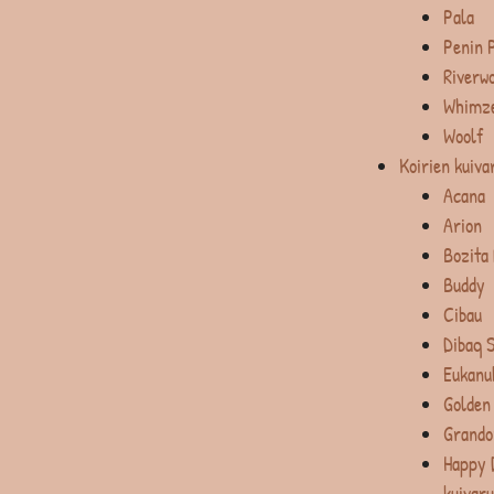
Pala
Penin 
Riverw
Whimz
Woolf
Koirien kuiva
Acana
Arion
Bozita
Buddy
Cibau
Dibaq 
Eukanu
Golden
Grando
Happy 
kuivar