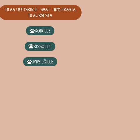
TILAA UUTISKIRJE -SAAT -10% EKASTA
TILAUKSESTA
KOIRILLE
KISSOILLE
JYRSIJÖILLE