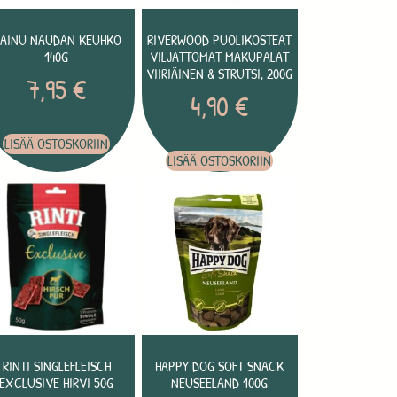
AINU NAUDAN KEUHKO
RIVERWOOD PUOLIKOSTEAT
140G
VILJATTOMAT MAKUPALAT
VIIRIÄINEN & STRUTSI, 200G
7,95
€
4,90
€
LISÄÄ OSTOSKORIIN
LISÄÄ OSTOSKORIIN
RINTI SINGLEFLEISCH
HAPPY DOG SOFT SNACK
EXCLUSIVE HIRVI 50G
NEUSEELAND 100G