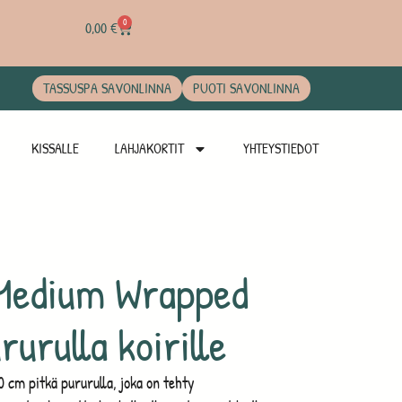
0
0,00
€
TASSUSPA SAVONLINNA
PUOTI SAVONLINNA
KISSALLE
LAHJAKORTIT
YHTEYSTIEDOT
 Medium Wrapped
urulla koirille
 cm pitkä pururulla, joka on tehty