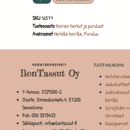
SKU
16577
Tuoteosasto
Koirien herkut ja puruluut
Avainsanat
Herkille koirille
,
Puruluu
TUOTEVALIKOIMA
Hoitotarvikke
Joulutuotteet
Y-tunnus: 3129300-2
Juoksuhousut 
Osoite: Simasalonkatu 4, 57200
koirille
Savonlinna
Jyrsijöiden ru
Puh:
050 3515433
tarvikkeet
Sähköposti: info@ilontassut.fi
Kaulapannat