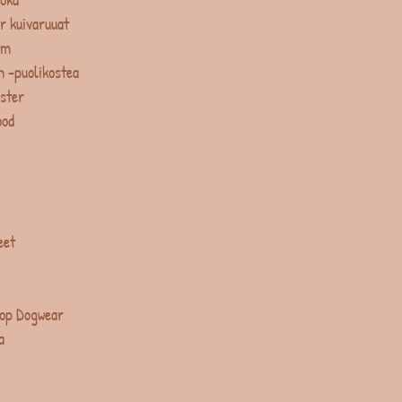
r kuivaruuat
um
 -puolikostea
ster
ood
eet
op Dogwear
a