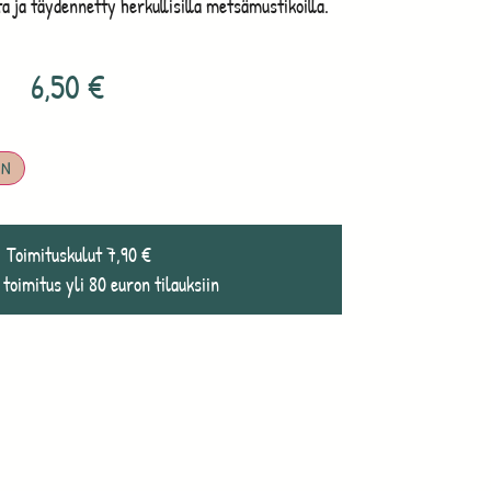
 ja täydennetty herkullisilla metsämustikoilla.
6,50
€
IN
Toimituskulut 7,90 €
 toimitus yli 80 euron tilauksiin