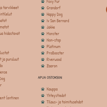
Foxy Fur
ja tarvikkeet
Grandorf
intilelut
Happy Dog
atot
Iv San Bernard
matot
Jakke
ua hidastavat
Monster
Non-stop
Platinum
lustat
ProBooster
t ja puruluut
Riverwood
do
Zaaron
Sense
APUA OSTOKSIIN
Dog
r
Kauppa
Yhteystiedot
ent (entinen
Tilaus- ja toimitusehdot