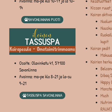
Avoinna: ma-pe klo 10-17 ja la 10-
Kesätuotteet
14
Kissan ruuat 
Koiran aktivo
SAVONLINNAN PUOTI
Nuolum
Nuusku
Ruokail
kupit
Koiran pedit
Makuua
Koirien herku
Osoite: Olavinkatu 41, 57100
Belcan
Savonlinna
Dibaq 
Avoinna: ma-pe klo 8-21 ja la-su
Happy 
9-21
Monste
Mush
TASSUSPA SAVONLINNA
Nutrim
RAUH!)