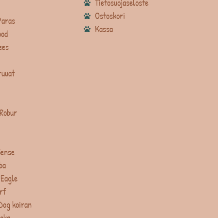
Tietosuojaseloste
Ostoskori
Paras
Kassa
ood
ees
ruuat
 Robur
Sense
ba
 Eagle
rf
Dog koiran
uoka