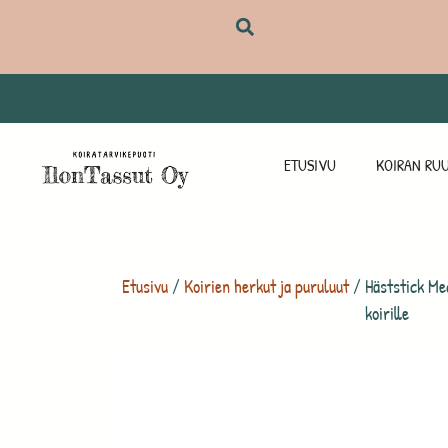
ETUSIVU
KOIRAN RUU
Etusivu
/
Koirien herkut ja puruluut
/ Häststick Me
koirille