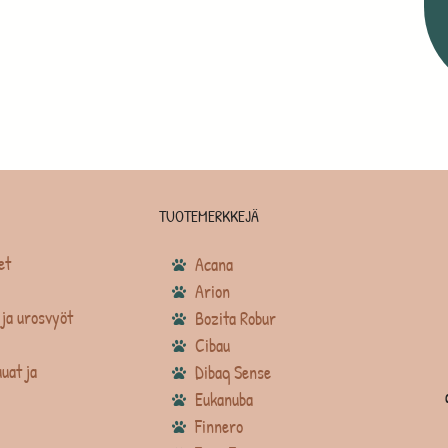
TUOTEMERKKEJÄ
et
Acana
Arion
ja urosvyöt
Bozita Robur
Cibau
uat ja
Dibaq Sense
Eukanuba
Finnero