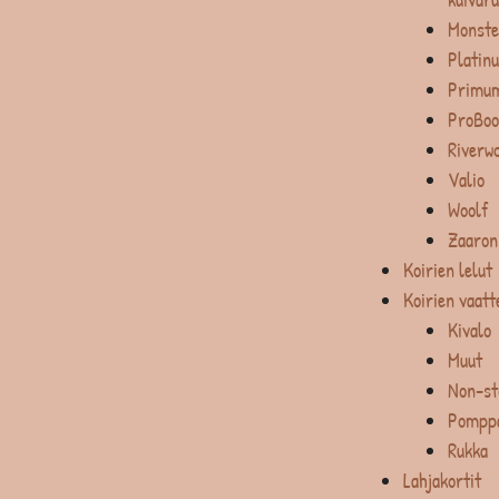
Monste
Platin
Primum
ProBoo
Riverw
Valio
Woolf
Zaaron
Koirien lelut
Koirien vaatt
Kivalo
Muut
Non-st
Pompp
Rukka
Lahjakortit