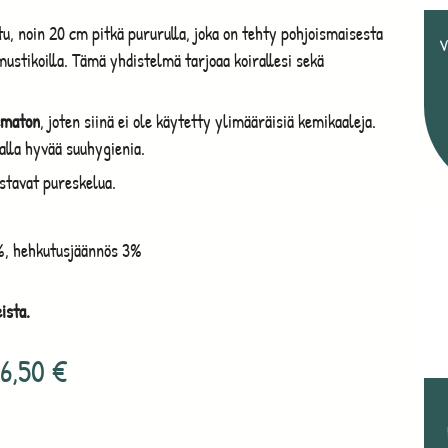
, noin 20 cm pitkä pururulla, joka on tehty pohjoismaisesta
V
ustikoilla. Tämä yhdistelmä tarjoaa koirallesi sekä
sematon
, joten siinä ei ole käytetty ylimääräisiä kemikaaleja.
alla hyvää suuhygienia.
kastavat pureskelua.
1%, hehkutusjäännös 3%
ista.
6,50
€