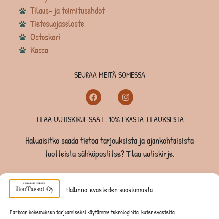
Tilaus- ja toimitusehdot
Tietosuojaseloste
Ostoskori
Kassa
SEURAA MEITÄ SOMESSA
TILAA UUTISKIRJE SAAT -10% EKASTA TILAUKSESTA
Haluaisitko saada tietoa tarjouksista ja ajankohtaisista
tuotteista sähköpostitse? Tilaa uutiskirje.
TILAA UUTISKIRJE -SAAT -10% EKASTA TILAUKSESTA
Hallinnoi evästeiden suostumusta
KOIRILLE
Parhaan kokemuksen tarjoamiseksi käytämme teknologioita, kuten evästeitä,