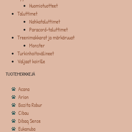
Huomiotuotteet
Taluttimet
Nahkataluttimet
Paracord-taluttimet
Treenimakkarat ja märkäruuat
Monster
Turkinhoitovälineet
Valjaat koirille
TUOTEMERKKEJÄ
Acana
Arion
Bozita Robur
Cibau
Dibaq Sense
Eukanuba