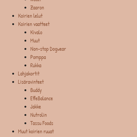
Zaaron
Koirien lelut
Koirien vaatteet
Kivalo
Muut
Non-stop Dogwear
Pomppa
Rukka
Lahjakortit
Lisäravinteet
Buddy
EffeBalance
Jakke
Nutrolin
Tassu Foods
Muut koirien ruuat