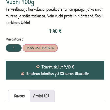
Vuohi 100g
Terveellisiä ja herkullisia, puolikosteita namipaloja, jotka eivät
murene ja sotke taskussa. Vain vuohi proteiininlähteenä. Sopii
herkimmillekin!
7,40
€
Varastossa
LISÄÄ OSTOSKORIIN
Toimituskulut 7,90 €
Ilmainen toimitus yli 80 euron tilauksiin
Kuvaus
Arviot (0)