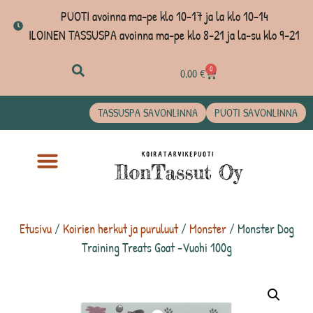
PUOTI avoinna ma-pe klo 10-17 ja la klo 10-14
ILOINEN TASSUSPA avoinna ma-pe klo 8-21 ja la-su klo 9-21
0
0,00
€
TASSUSPA SAVONLINNA
PUOTI SAVONLINNA
Etusivu
/
Koirien herkut ja puruluut
/
Monster
/ Monster Dog
Training Treats Goat -Vuohi 100g