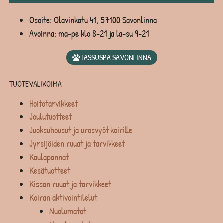
Osoite: Olavinkatu 41, 57100 Savonlinna
Avoinna: ma-pe klo 8-21 ja la-su 9-21
TASSUSPA SAVONLINNA
TUOTEVALIKOIMA
Hoitotarvikkeet
Joulutuotteet
Juoksuhousut ja urosvyöt koirille
Jyrsijöiden ruuat ja tarvikkeet
Kaulapannat
Kesätuotteet
Kissan ruuat ja tarvikkeet
Koiran aktivointilelut
Nuolumatot