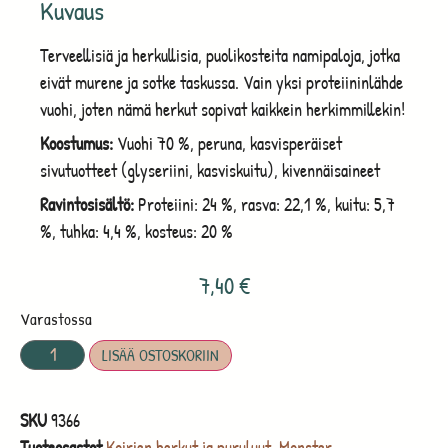
Kuvaus
Terveellisiä ja herkullisia, puolikosteita namipaloja, jotka
eivät murene ja sotke taskussa. Vain yksi proteiininlähde
vuohi, joten nämä herkut sopivat kaikkein herkimmillekin!
Koostumus:
Vuohi 70 %, peruna, kasvisperäiset
sivutuotteet (glyseriini, kasviskuitu), kivennäisaineet
Ravintosisältö:
Proteiini: 24 %, rasva: 22,1 %, kuitu: 5,7
%, tuhka: 4,4 %, kosteus: 20 %
7,40
€
Varastossa
LISÄÄ OSTOSKORIIN
SKU
9366
Tuoteosastot
Koirien herkut ja puruluut
,
Monster