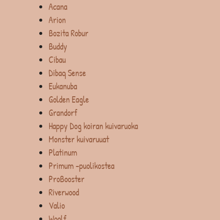
Acana
Arion
Bozita Robur
Buddy
Cibau
Dibaq Sense
Eukanuba
Golden Eagle
Grandorf
Happy Dog koiran kuivaruoka
Monster kuivaruuat
Platinum
Primum -puolikostea
ProBooster
Riverwood
Valio
Woolf