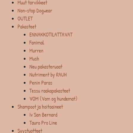
Muut tarvikkeet
Non-stop Dogwear
OUTLET
Pakasteet
ENNAKKOTILATTAVAT
Fanimal
Murren
Mush
Neu pakasteruoat
Nutriment by RAUH
Penin Paras
Tessu raakapakasteet
VOM (Vom og hundemat)
Shampoot ja hoitoaineet
Iv San Bernard
Tauro Pro Line
Syystuotteet