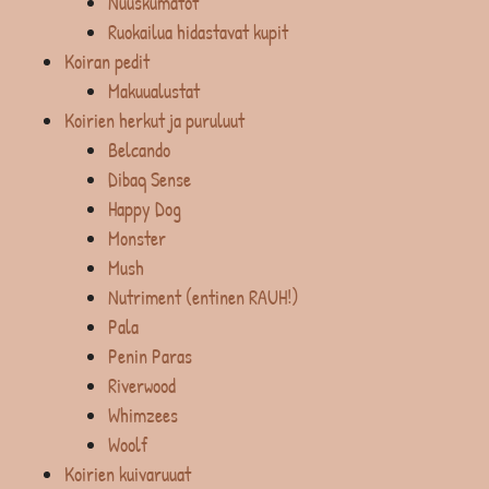
Nuuskumatot
Ruokailua hidastavat kupit
Koiran pedit
Makuualustat
Koirien herkut ja puruluut
Belcando
Dibaq Sense
Happy Dog
Monster
Mush
Nutriment (entinen RAUH!)
Pala
Penin Paras
Riverwood
Whimzees
Woolf
Koirien kuivaruuat