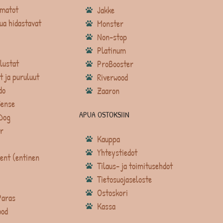
matot
Jakke
ua hidastavat
Monster
Non-stop
Platinum
lustat
ProBooster
t ja puruluut
Riverwood
do
Zaaron
Sense
APUA OSTOKSIIN
Dog
r
Kauppa
Yhteystiedot
ent (entinen
Tilaus- ja toimitusehdot
Tietosuojaseloste
Ostoskori
Paras
Kassa
ood