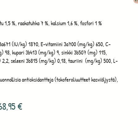
u 1,5 %, raakatuhka 7 %, kalsium 1,6 %, fosfori 1 %
 3a671 (IU/kg) 1870, E-vitamiini 3a700 (mg/kg) 650, C-
) 98, kupari 3b413 (mg/kg) 9, sinkki 3b507 (mg) 115,
2,2, seleeni 3b815 (mg/kg) 0,18, tauriini (mg/kg) 500, L-
luonnollisia antioksidantteja (tokoferoliuutteet kasviöljystä),
68,95
€