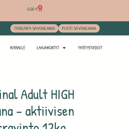
0
0,00
€
TASSUSPA SAVONLINNA
PUOTI SAVONLINNA
KISSALLE
LAHJAKORTIT
YHTEYSTIEDOT
inal Adult HIGH
a – aktiivisen
sravinto 12kg