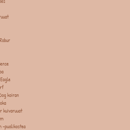
ees
ruuat
 Robur
Sense
ba
 Eagle
rf
Dog koiran
uoka
r kuivaruuat
um
 -puolikostea