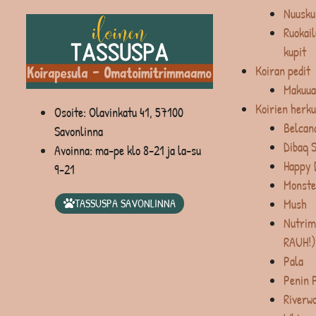
Nuusku
Ruokail
kupit
Koiran pedit
Makuua
Koirien herku
Osoite: Olavinkatu 41, 57100
Belcan
Savonlinna
Dibaq 
Avoinna: ma-pe klo 8-21 ja la-su
Happy 
9-21
Monste
Mush
TASSUSPA SAVONLINNA
Nutrim
RAUH!)
Pala
Penin 
Riverw