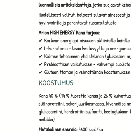
luonnollisia antioksidantteja
, jotka suojaavat keh
Huolellisesti valitut, helposti sulavat ainesosat ja
hyvinvointia ja parantavat ruoansulatusta.
Arion HIGH ENERGY Kana tarjoaa:
✔ Korkean energiapitoisuuden aktiivisille koirille
✔ L-karnitiinia – lisää kestävyyttä ja energiansa
✔ Kolmen tehoaineen yhdistelmän (glukosamiini, k
✔ Prebioottisen vaikutuksen – vahvempi suolisto
✔ Gluteenittoman ja vehnättömän koostumuksen
KOOSTUMUS:
Kana 40 % (14 % tuoretta kanaa ja 26 % kuivattua 
eläinproteiini, sokerijuurikasmassa, kivennäisaine
glukosamiini, kondroitiinisulfaatti, beetaglukaanit
neilikka).
Metabolinen energia
:
4600 kcal/kg