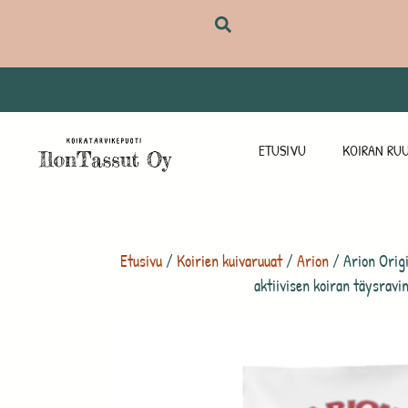
ETUSIVU
KOIRAN RUU
Etusivu
/
Koirien kuivaruuat
/
Arion
/ Arion Orig
aktiivisen koiran täysravi