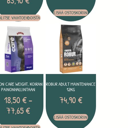
63,90
€
LISÄÄ OSTOSKORIIN
ALITSE VAIHTOEHDOISTA
ON CARE WEIGHT, KOIRAN
ROBUR ADULT MAINTENANCE
PAINONHALLINTAAN
12KG
18,50
€
–
74,90
€
77,65
€
LISÄÄ OSTOSKORIIN
ALITSE VAIHTOEHDOISTA