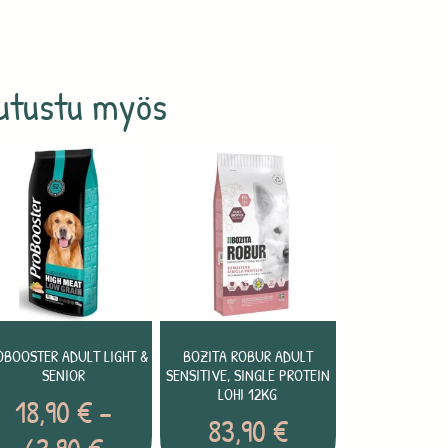
utustu myös
OBOOSTER ADULT LIGHT &
BOZITA ROBUR ADULT
SENIOR
SENSITIVE, SINGLE PROTEIN
LOHI 12KG
18,90
€
–
83,90
€