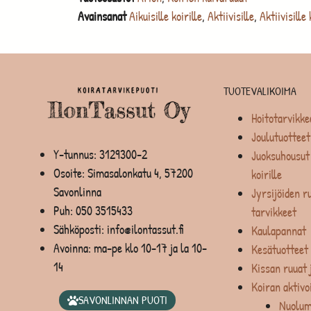
Avainsanat
Aikuisille koirille
,
Aktiivisille
,
Aktiivisille 
TUOTEVALIKOIMA
Hoitotarvikke
Joulutuotteet
Y-tunnus: 3129300-2
Juoksuhousut 
Osoite: Simasalonkatu 4, 57200
koirille
Savonlinna
Jyrsijöiden ru
Puh:
050 3515433
tarvikkeet
Sähköposti: info@ilontassut.fi
Kaulapannat
Avoinna: ma-pe klo 10-17 ja la 10-
Kesätuotteet
14
Kissan ruuat 
Koiran aktivo
SAVONLINNAN PUOTI
Nuolum