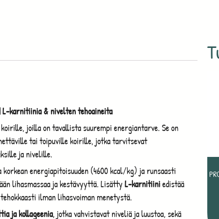
T
 L-karnitiinia & nivelten tehoaineita
oirille, joilla on tavallista suurempi energiantarve. Se on
ettäville tai toipuville koirille, jotka tarvitsevat
ille ja nivelille.
 korkean energiapitoisuuden (4600 kcal/kg) ja runsaasti
PR
ämään lihasmassaa ja kestävyyttä. Lisätty
L-karnitiini
edistää
 tehokkaasti ilman lihasvoiman menetystä.
tia ja kollageenia
, jotka vahvistavat niveliä ja luustoa, sekä