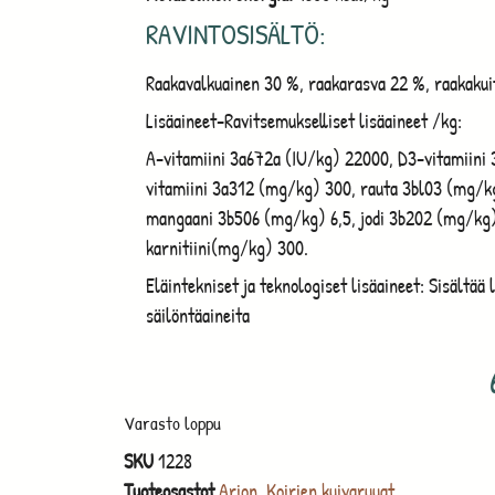
RAVINTOSISÄLTÖ:
Raakavalkuainen 30 %, raakarasva 22 %, raakakuit
Lisäaineet-Ravitsemukselliset lisäaineet /kg:
A-vitamiini 3a672a (IU/kg) 22000, D3-vitamiini
vitamiini 3a312 (mg/kg) 300, rauta 3bl03 (mg/kg
mangaani 3b506 (mg/kg) 6,5, jodi 3b202 (mg/kg) 
karnitiini(mg/kg) 300.
Eläintekniset ja teknologiset lisäaineet: Sisältää 
säilöntäaineita
Varasto loppu
SKU
1228
Tuoteosastot
Arion
,
Koirien kuivaruuat