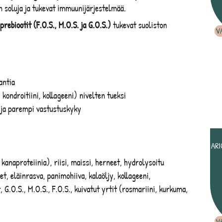
on soluja ja tukevat immuunijärjestelmää.
prebiootit (F.O.S., M.O.S. ja G.O.S.)
tukevat suoliston
V
antia
ondroitiini, kollageeni) nivelten tueksi
 ja parempi vastustuskyky
ARI
kanaproteiinia), riisi, maissi, herneet, hydrolysoitu
et, eläinrasva, panimohiiva, kalaöljy, kollageeni,
, G.O.S., M.O.S., F.O.S., kuivatut yrtit (rosmariini, kurkuma,
V