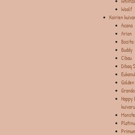
Whimz
Woolf
Koirien kuiva
Acana
Arion
Bozita
Buddy
Cibau
Dibaq 
Eukanu
Golden
Grando
Happy 
kuivar
Monste
Platin
Primum