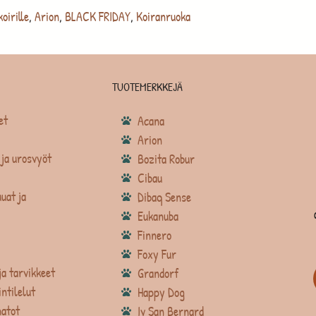
koirille
,
Arion
,
BLACK FRIDAY
,
Koiranruoka
TUOTEMERKKEJÄ
et
Acana
Arion
ja urosvyöt
Bozita Robur
Cibau
uat ja
Dibaq Sense
Eukanuba
Finnero
Foxy Fur
ja tarvikkeet
Grandorf
intilelut
Happy Dog
atot
Iv San Bernard