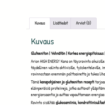
Kuvaus
Lisätiedot
Arviot (0)
Kuvaus
Gluteeniton | Vehnätön | Korkea energiapitoisuus |
Arion HIGH ENERGY Kana on täysravinto aikuisille k
täydellinen valinta aktiivisille, työskenteleville, im
ravinnostaan enemmän polttoainetta ja tukea lihaks
Tämä
kanapohjainen ja gluteeniton resepti
tarjoaa
eläinperäisiä proteiineja, jotka auttavat ylläpit
energiansaantia ja auttaa vapauttamaan energiaa
Ravinto sisältää
glukosamiinia, kondroitiinisulfaat