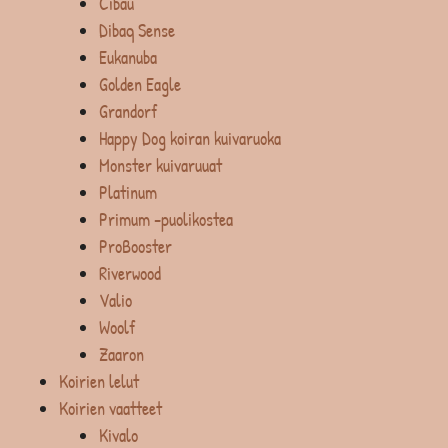
Cibau
Dibaq Sense
Eukanuba
Golden Eagle
Grandorf
Happy Dog koiran kuivaruoka
Monster kuivaruuat
Platinum
Primum -puolikostea
ProBooster
Riverwood
Valio
Woolf
Zaaron
Koirien lelut
Koirien vaatteet
Kivalo