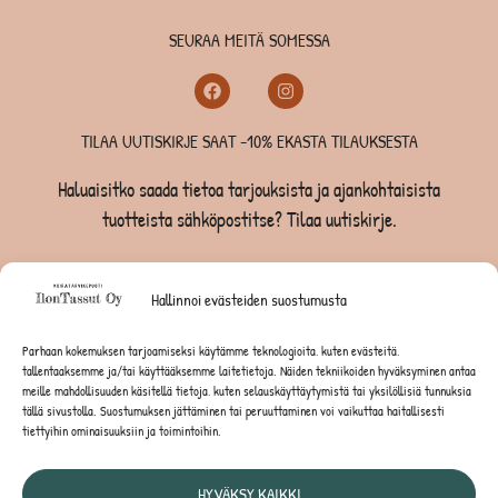
SEURAA MEITÄ SOMESSA
TILAA UUTISKIRJE SAAT -10% EKASTA TILAUKSESTA
Haluaisitko saada tietoa tarjouksista ja ajankohtaisista
tuotteista sähköpostitse? Tilaa uutiskirje.
TILAA UUTISKIRJE -SAAT -10% EKASTA TILAUKSESTA
Hallinnoi evästeiden suostumusta
KOIRILLE
Parhaan kokemuksen tarjoamiseksi käytämme teknologioita, kuten evästeitä,
tallentaaksemme ja/tai käyttääksemme laitetietoja. Näiden tekniikoiden hyväksyminen antaa
KISSOILLE
meille mahdollisuuden käsitellä tietoja, kuten selauskäyttäytymistä tai yksilöllisiä tunnuksia
tällä sivustolla. Suostumuksen jättäminen tai peruuttaminen voi vaikuttaa haitallisesti
tiettyihin ominaisuuksiin ja toimintoihin.
JYRSIJÖILLE
HYVÄKSY KAIKKI