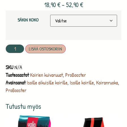
18,90
€
–
52,90
€
SÄKIN KOKO
LISÄÄ OSTOSKORIIN
SKU
N/A
Tuoteosastot
Koirien kuivaruuat
,
ProBooster
Avainsanat
Isoille aikuisille koirille
,
Isoille koirille
,
Koiranruoka
,
ProBooster
Tutustu myös