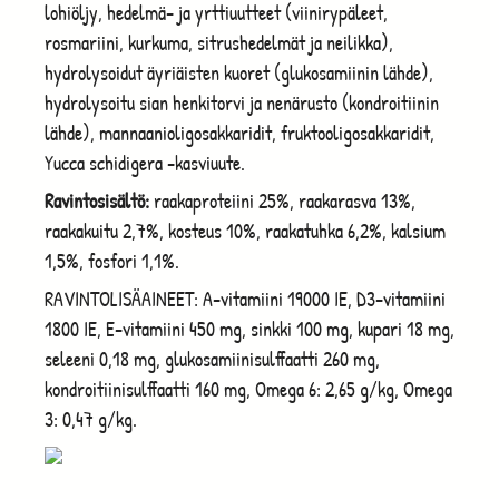
lohiöljy, hedelmä- ja yrttiuutteet (viinirypäleet,
rosmariini, kurkuma, sitrushedelmät ja neilikka),
hydrolysoidut äyriäisten kuoret (glukosamiinin lähde),
hydrolysoitu sian henkitorvi ja nenärusto (kondroitiinin
lähde), mannaanioligosakkaridit, fruktooligosakkaridit,
Yucca schidigera -kasviuute.
Ravintosisältö:
raakaproteiini 25%, raakarasva 13%,
raakakuitu 2,7%, kosteus 10%, raakatuhka 6,2%, kalsium
1,5%, fosfori 1,1%.
RAVINTOLISÄAINEET: A-vitamiini 19000 IE, D3-vitamiini
1800 IE, E-vitamiini 450 mg, sinkki 100 mg, kupari 18 mg,
seleeni 0,18 mg, glukosamiinisulffaatti 260 mg,
kondroitiinisulffaatti 160 mg, Omega 6: 2,65 g/kg, Omega
3: 0,47 g/kg.