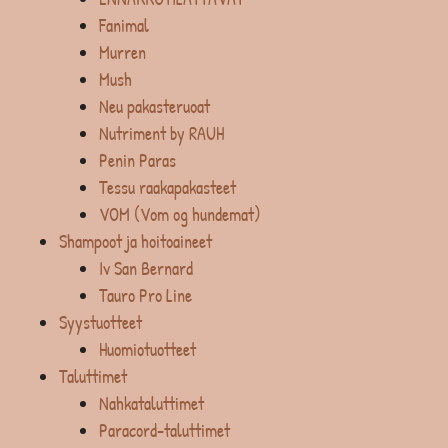
Fanimal
Murren
Mush
Neu pakasteruoat
Nutriment by RAUH
Penin Paras
Tessu raakapakasteet
VOM (Vom og hundemat)
Shampoot ja hoitoaineet
Iv San Bernard
Tauro Pro Line
Syystuotteet
Huomiotuotteet
Taluttimet
Nahkataluttimet
Paracord-taluttimet