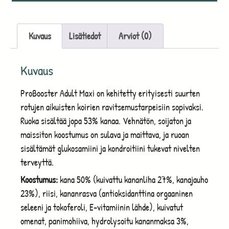
Kuvaus
Lisätiedot
Arviot (0)
Kuvaus
ProBooster Adult Maxi on kehitetty erityisesti suurten
rotujen aikuisten koirien ravitsemustarpeisiin sopivaksi.
Ruoka sisältää jopa 53% kanaa. Vehnätön, soijaton ja
maissiton koostumus on sulava ja maittava, ja ruoan
sisältämät glukosamiini ja kondroitiini tukevat nivelten
terveyttä.
Koostumus:
kana 50% (kuivattu kananliha 27%, kanajauho
23%), riisi, kananrasva (antioksidanttina orgaaninen
seleeni ja tokoferoli, E-vitamiinin lähde), kuivatut
omenat, panimohiiva, hydrolysoitu kananmaksa 3%,