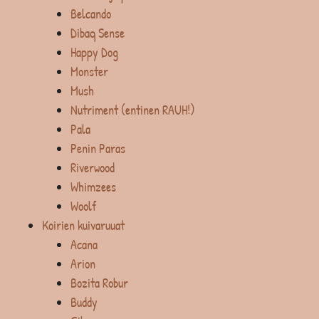
Belcando
Dibaq Sense
Happy Dog
Monster
Mush
Nutriment (entinen RAUH!)
Pala
Penin Paras
Riverwood
Whimzees
Woolf
Koirien kuivaruuat
Acana
Arion
Bozita Robur
Buddy