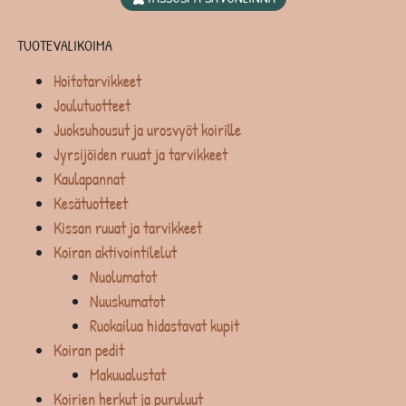
TUOTEVALIKOIMA
Hoitotarvikkeet
Joulutuotteet
Juoksuhousut ja urosvyöt koirille
Jyrsijöiden ruuat ja tarvikkeet
Kaulapannat
Kesätuotteet
Kissan ruuat ja tarvikkeet
Koiran aktivointilelut
Nuolumatot
Nuuskumatot
Ruokailua hidastavat kupit
Koiran pedit
Makuualustat
Koirien herkut ja puruluut