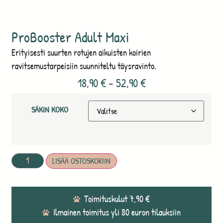
ProBooster Adult Maxi
Erityisesti suurten rotujen aikuisten koirien
ravitsemustarpeisiin suunniteltu täysravinto.
18,90
€
–
52,90
€
SÄKIN KOKO
LISÄÄ OSTOSKORIIN
Toimituskulut 7,90 €
Ilmainen toimitus yli 80 euron tilauksiin