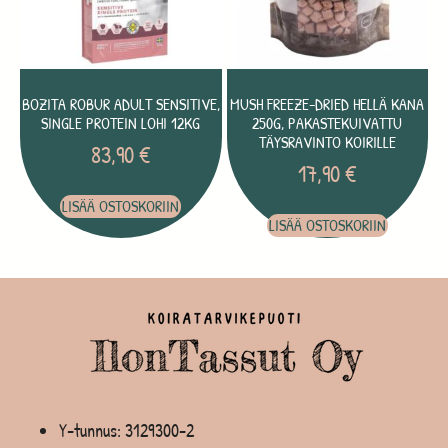
BOZITA ROBUR ADULT SENSITIVE,
MUSH FREEZE-DRIED HELLÄ KANA
SINGLE PROTEIN LOHI 12KG
250G, PAKASTEKUIVATTU
TÄYSRAVINTO KOIRILLE
83,90
€
17,90
€
LISÄÄ OSTOSKORIIN
LISÄÄ OSTOSKORIIN
Y-tunnus: 3129300-2