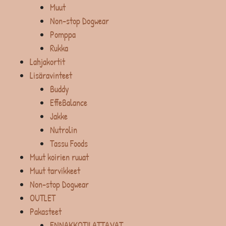
Muut
Non-stop Dogwear
Pomppa
Rukka
Lahjakortit
Lisäravinteet
Buddy
EffeBalance
Jakke
Nutrolin
Tassu Foods
Muut koirien ruuat
Muut tarvikkeet
Non-stop Dogwear
OUTLET
Pakasteet
ENNAKKOTILATTAVAT