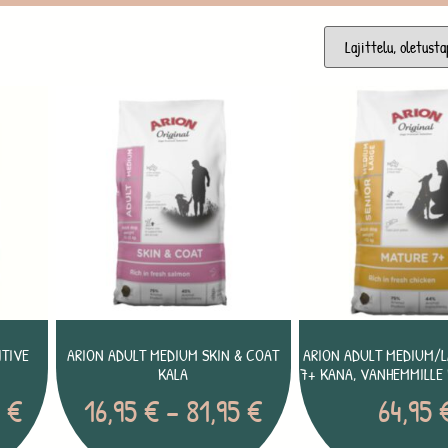
ITIVE
ARION ADULT MEDIUM SKIN & COAT
ARION ADULT MEDIUM/
KALA
7+ KANA, VANHEMMILLE 
5
€
16,95
€
–
81,95
€
64,95