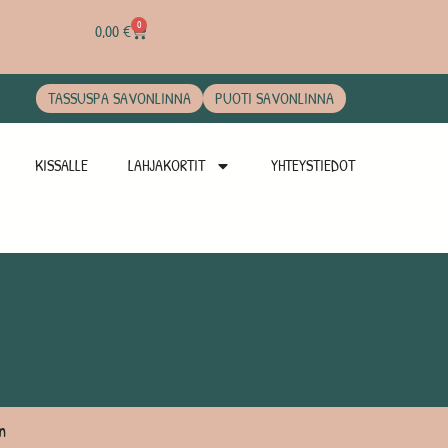
0
0,00
€
TASSUSPA SAVONLINNA
PUOTI SAVONLINNA
KISSALLE
LAHJAKORTIT
YHTEYSTIEDOT
n