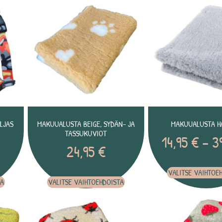
LJAS
MAKUUALUSTA BEIGE, SYDÄN- JA
MAKUUALUSTA H
TASSUKUVIOT
14,95
€
–
3
24,95
€
VALITSE VAIHTOE
TA
VALITSE VAIHTOEHDOISTA