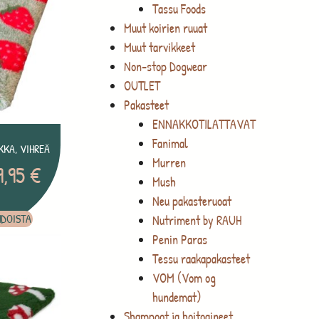
Tassu Foods
Muut koirien ruuat
Muut tarvikkeet
Non-stop Dogwear
OUTLET
Pakasteet
ENNAKKOTILATTAVAT
Fanimal
KA, VIHREÄ
Murren
9,95
€
Mush
Neu pakasteruoat
HDOISTA
Nutriment by RAUH
Penin Paras
Tessu raakapakasteet
VOM (Vom og
hundemat)
Shampoot ja hoitoaineet