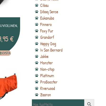
Cibau
Dibaq Sense
Eukanuba
Finnero
UVIOLLINEN,
Foxy Fur
9,95
€
Grandorf
Happy Dog
Iv San Bernard
HDOISTA
Jakke
Monster
Non-stop
Platinum
ProBooster
Riverwood
Zaaron