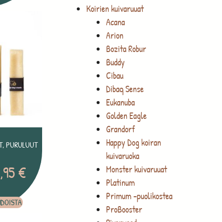
Koirien kuivaruuat
Acana
Arion
Bozita Robur
Buddy
Cibau
Dibaq Sense
Eukanuba
Golden Eagle
Grandorf
Happy Dog koiran
T, PURULUUT
kuivaruoka
,95
€
Monster kuivaruuat
Platinum
Primum -puolikostea
HDOISTA
ProBooster