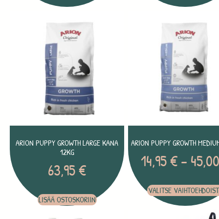
ARION PUPPY GROWTH LARGE KANA
ARION PUPPY GROWTH MEDIU
12KG
14,95
€
–
45,0
63,95
€
VALITSE VAIHTOEHDOIS
LISÄÄ OSTOSKORIIN