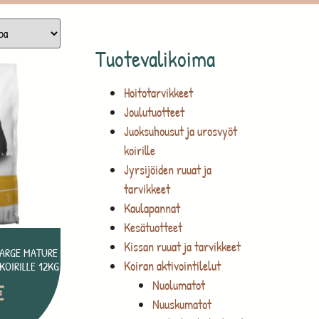
Tuotevalikoima
Hoitotarvikkeet
Joulutuotteet
Juoksuhousut ja urosvyöt
koirille
Jyrsijöiden ruuat ja
tarvikkeet
Kaulapannat
Kesätuotteet
Kissan ruuat ja tarvikkeet
LARGE MATURE
Koiran aktivointilelut
KOIRILLE 12KG
Nuolumatot
€
Nuuskumatot