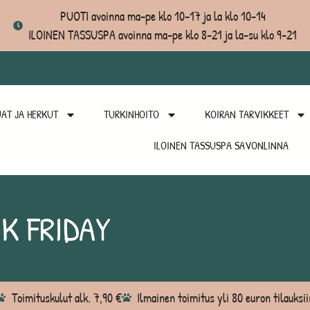
PUOTI avoinna ma-pe klo 10-17 ja la klo 10-14
ILOINEN TASSUSPA avoinna ma-pe klo 8-21 ja la-su klo 9-21
AT JA HERKUT
TURKINHOITO
KOIRAN TARVIKKEET
ILOINEN TASSUSPA SAVONLINNA
K FRIDAY
Toimituskulut alk. 7,90 €
Ilmainen toimitus yli 80 euron tilauksii