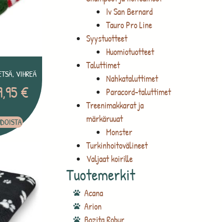
Iv San Bernard
Tauro Pro Line
Syystuotteet
Huomiotuotteet
Taluttimet
TSÄ, VIHREÄ
Nahkataluttimet
9,95
€
Paracord-taluttimet
Treenimakkarat ja
märkäruuat
HDOISTA
Monster
Turkinhoitovälineet
Valjaat koirille
Tuotemerkit
Acana
Arion
Bozita Robur