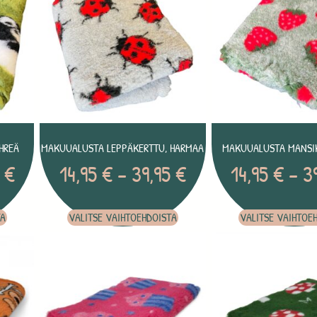
HREÄ
MAKUUALUSTA LEPPÄKERTTU, HARMAA
MAKUUALUSTA MANSIK
5
€
14,95
€
–
39,95
€
14,95
€
–
3
TA
VALITSE VAIHTOEHDOISTA
VALITSE VAIHTOE