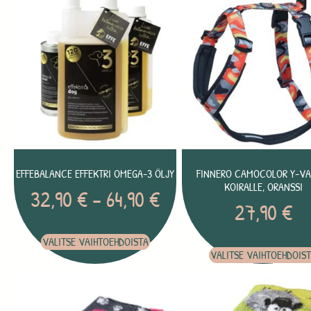
EFFEBALANCE EFFEKTRI OMEGA-3 ÖLJY
FINNERO CAMOCOLOR Y-VA
KOIRALLE, ORANSSI
32,90
€
–
64,90
€
27,90
€
VALITSE VAIHTOEHDOISTA
VALITSE VAIHTOEHDOIS