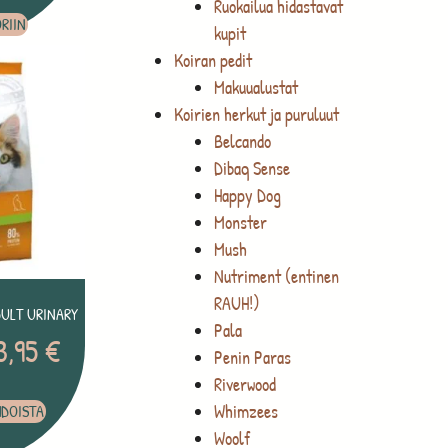
Ruokailua hidastavat
RIIN
kupit
Koiran pedit
Makuualustat
Koirien herkut ja puruluut
Belcando
Dibaq Sense
Happy Dog
Monster
Mush
Nutriment (entinen
RAUH!)
DULT URINARY
Pala
3,95
€
Penin Paras
Riverwood
Whimzees
HDOISTA
Woolf