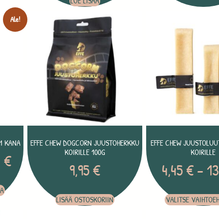
LUE LISÄÄ
Ale!
M KANA
EFFE CHEW DOGCORN JUUSTOHERKKU
EFFE CHEW JUUSTOLUU
KOIRILLE 100G
KOIRILLE
0
€
9,95
€
4,45
€
–
13
TA
LISÄÄ OSTOSKORIIN
VALITSE VAIHTOE