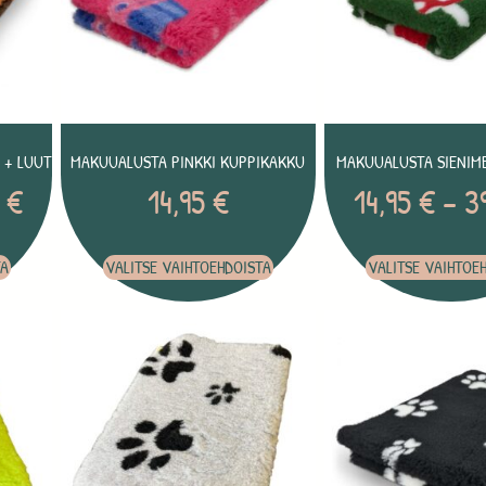
 + LUUT
MAKUUALUSTA PINKKI KUPPIKAKKU
MAKUUALUSTA SIENIME
5
€
14,95
€
14,95
€
–
3
TA
VALITSE VAIHTOEHDOISTA
VALITSE VAIHTOE