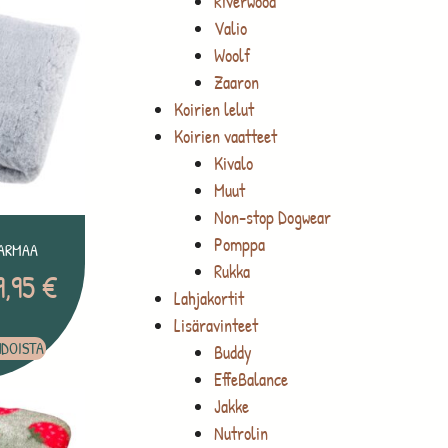
Riverwood
Valio
Woolf
Zaaron
Koirien lelut
Koirien vaatteet
Kivalo
Muut
Non-stop Dogwear
Pomppa
ARMAA
Rukka
9,95
€
Lahjakortit
Lisäravinteet
HDOISTA
Buddy
EffeBalance
Jakke
Nutrolin