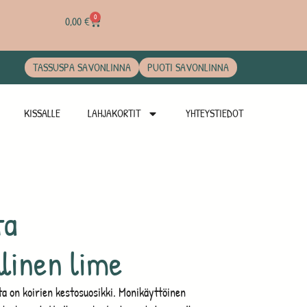
0
0,00
€
TASSUSPA SAVONLINNA
PUOTI SAVONLINNA
KISSALLE
LAHJAKORTIT
YHTEYSTIEDOT
ta
llinen lime
 on koirien kestosuosikki. Monikäyttöinen