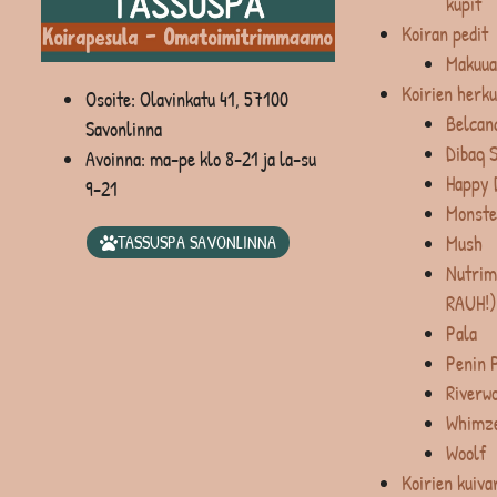
kupit
Koiran pedit
Makuua
Koirien herku
Osoite: Olavinkatu 41, 57100
Belcan
Savonlinna
Dibaq 
Avoinna: ma-pe klo 8-21 ja la-su
Happy 
9-21
Monste
Mush
TASSUSPA SAVONLINNA
Nutrim
RAUH!)
Pala
Penin 
Riverw
Whimz
Woolf
Koirien kuiva