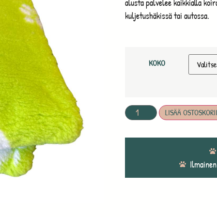
alusta palvelee kaikkialla koir
kuljetushäkissä tai autossa.
KOKO
LISÄÄ OSTOSKORI
Ilmainen