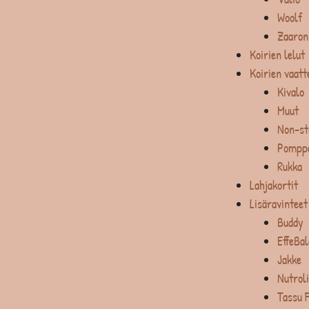
Woolf
Zaaron
Koirien lelut
Koirien vaatt
Kivalo
Muut
Non-st
Pompp
Rukka
Lahjakortit
Lisäravinteet
Buddy
EffeBa
Jakke
Nutrol
Tassu 