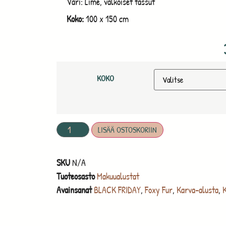
Väri: Lime, valkoiset tassut
Koko:
100 x 150 cm
KOKO
LISÄÄ OSTOSKORIIN
SKU
N/A
Tuoteosasto
Makuualustat
Avainsanat
BLACK FRIDAY
,
Foxy Fur
,
Karva-alusta
,
K