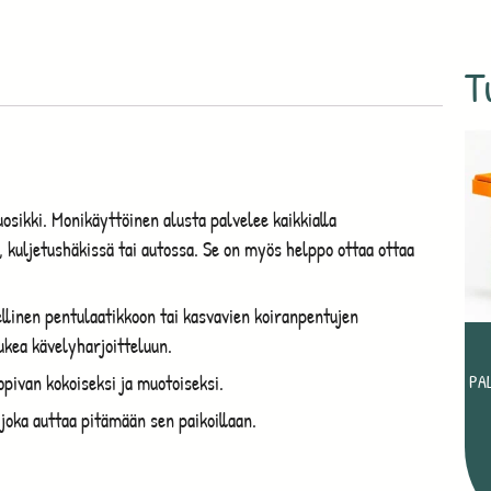
T
sikki. Monikäyttöinen alusta palvelee kaikkialla
lä, kuljetushäkissä tai autossa. Se on myös helppo ottaa ottaa
llinen pentulaatikkoon tai kasvavien koiranpentujen
ukea kävelyharjoitteluun.
opivan kokoiseksi ja muotoiseksi.
PA
 joka auttaa pitämään sen paikoillaan.