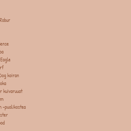
 Robur
Sense
ba
 Eagle
rf
Dog koiran
uoka
r kuivaruuat
um
 -puolikostea
ster
ood