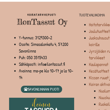
TUOTEVALIKOIMA
Hoitotarvikke
Joulutuotteet
Y-tunnus: 3129300-2
Juoksuhousut 
Osoite: Simasalonkatu 4, 57200
koirille
Savonlinna
Jyrsijöiden ru
Puh:
050 3515433
tarvikkeet
Sähköposti: info@ilontassut.fi
Kaulapannat
Avoinna: ma-pe klo 10-17 ja la 10-
Kesätuotteet
14
Kissan ruuat 
Koiran aktivo
SAVONLINNAN PUOTI
Nuolum
Nuusku
Ruokail