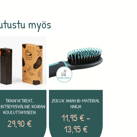
utustu myös
TRAIN`N`TREAT,
ZOLUX ANAH BI-MATERIAL
LKITSEMISVÄLINE KOIRAN
HARJA
KOULUTTAMISEEN
11,95
€
–
29,90
€
13,95
€