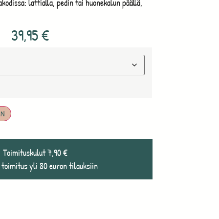
akodissa: lattialla, pedin tai huonekalun päällä,
39,95
€
IN
Toimituskulut 7,90 €
 toimitus yli 80 euron tilauksiin