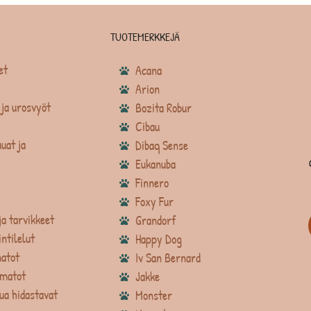
TUOTEMERKKEJÄ
et
Acana
Arion
ja urosvyöt
Bozita Robur
Cibau
uat ja
Dibaq Sense
Eukanuba
Finnero
Foxy Fur
ja tarvikkeet
Grandorf
intilelut
Happy Dog
atot
Iv San Bernard
matot
Jakke
ua hidastavat
Monster