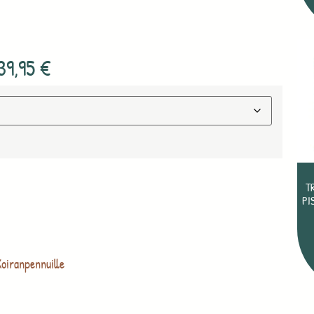
39,95
€
T
PI
oiranpennuille