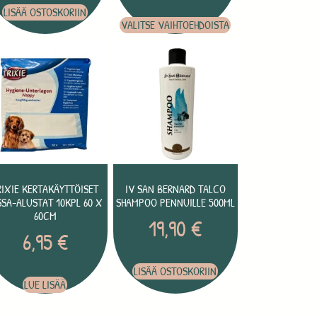
LISÄÄ OSTOSKORIIN
VALITSE VAIHTOEHDOISTA
RIXIE KERTAKÄYTTÖISET
IV SAN BERNARD TALCO
SSA-ALUSTAT 10KPL 60 X
SHAMPOO PENNUILLE 500ML
60CM
19,90
€
6,95
€
LISÄÄ OSTOSKORIIN
LUE LISÄÄ