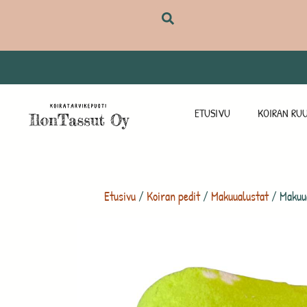
ETUSIVU
KOIRAN RUU
Etusivu
/
Koiran pedit
/
Makuualustat
/ Makuua