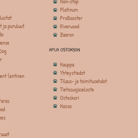
Non-stop
Platinum
lustat
ProBooster
t ja puruluut
Riverwood
do
Zaaron
Sense
APUA OSTOKSIIN
Dog
r
Kauppa
Yhteystiedot
ent (entinen
Tilaus- ja toimitusehdot
Tietosuojaseloste
Ostoskori
Paras
Kassa
ood
ees
ruuat