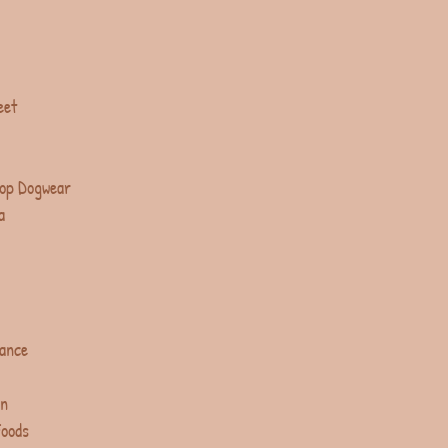
eet
op Dogwear
a
lance
in
Foods