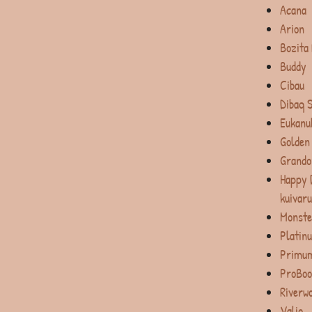
Acana
Arion
Bozita
Buddy
Cibau
Dibaq 
Eukanu
Golden
Grando
Happy 
kuivar
Monste
Platin
Primum
ProBoo
Riverw
Valio