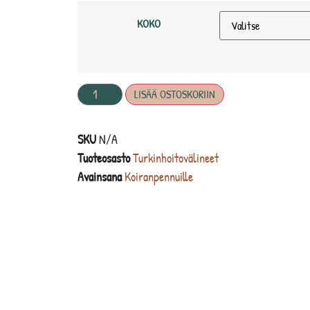
KOKO
LISÄÄ OSTOSKORIIN
SKU
N/A
Tuoteosasto
Turkinhoitovälineet
Avainsana
Koiranpennuille