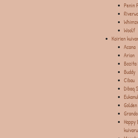
Penin 
Riverw
Whimz
Woolf
Koirien kuiva
Acana
Arion
Bozita
Buddy
Cibau
Dibaq 
Eukanu
Golden
Grando
Happy 
kuivar