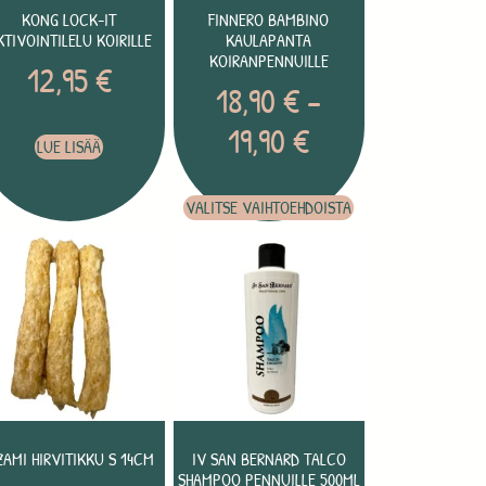
KONG LOCK-IT
FINNERO BAMBINO
KTIVOINTILELU KOIRILLE
KAULAPANTA
KOIRANPENNUILLE
12,95
€
18,90
€
–
19,90
€
LUE LISÄÄ
VALITSE VAIHTOEHDOISTA
AMI HIRVITIKKU S 14CM
IV SAN BERNARD TALCO
SHAMPOO PENNUILLE 500ML