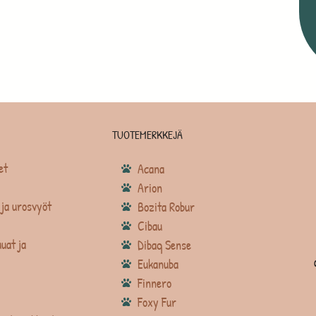
TUOTEMERKKEJÄ
et
Acana
Arion
ja urosvyöt
Bozita Robur
Cibau
uat ja
Dibaq Sense
Eukanuba
Finnero
Foxy Fur