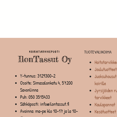
TUOTEVALIKOIMA
Hoitotarvikke
Joulutuotteet
Y-tunnus: 3129300-2
Juoksuhousut 
Osoite: Simasalonkatu 4, 57200
koirille
Savonlinna
Jyrsijöiden ru
Puh:
050 3515433
tarvikkeet
Sähköposti: info@ilontassut.fi
Kaulapannat
Avoinna: ma-pe klo 10-17 ja la 10-
Kesätuotteet