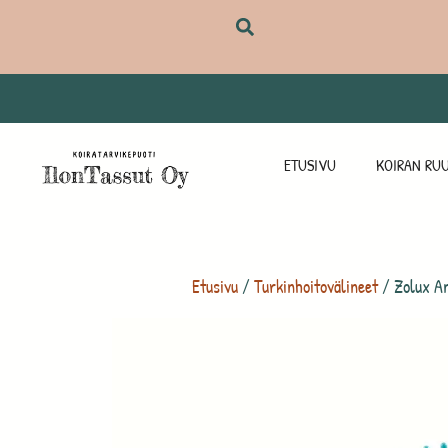
ETUSIVU
KOIRAN RUU
Etusivu
/
Turkinhoitovälineet
/ Zolux An