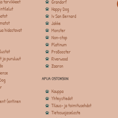
ja tarvikkeet
Grandorf
intilelut
Happy Dog
atot
Iv San Bernard
matot
Jakke
ua hidastavat
Monster
Non-stop
Platinum
lustat
ProBooster
t ja puruluut
Riverwood
do
Zaaron
Sense
APUA OSTOKSIIN
Dog
r
Kauppa
Yhteystiedot
ent (entinen
Tilaus- ja toimitusehdot
Tietosuojaseloste