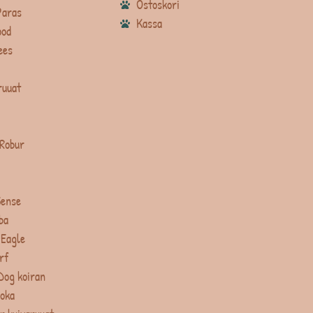
Ostoskori
Paras
Kassa
ood
ees
ruuat
 Robur
Sense
ba
 Eagle
rf
Dog koiran
uoka