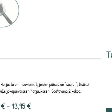
T
Harjasta on muovipiikit, joiden päissä on ”suojat”, lisäksi
urkille jokapäiväiseen harjaukseen. Saatavana 2 kokoa.
5
€
–
13,95
€