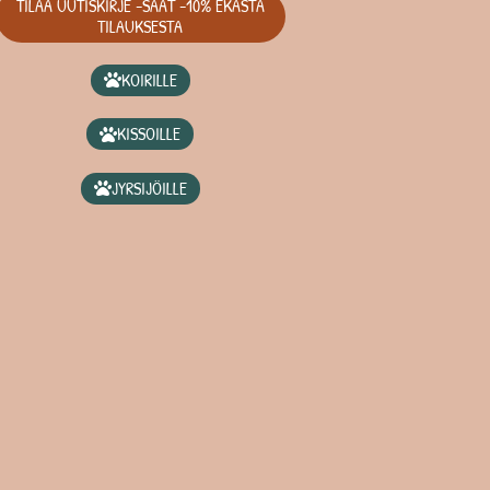
TILAA UUTISKIRJE -SAAT -10% EKASTA
TILAUKSESTA
KOIRILLE
KISSOILLE
JYRSIJÖILLE