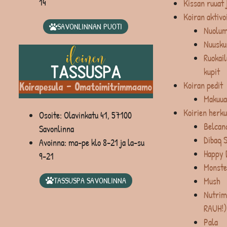
14
Kissan ruuat 
Koiran aktivo
SAVONLINNAN PUOTI
Nuolum
Nuusku
Ruokail
kupit
Koiran pedit
Makuua
Koirien herku
Osoite: Olavinkatu 41, 57100
Belcan
Savonlinna
Dibaq 
Avoinna: ma-pe klo 8-21 ja la-su
Happy 
9-21
Monste
Mush
TASSUSPA SAVONLINNA
Nutrim
RAUH!)
Pala