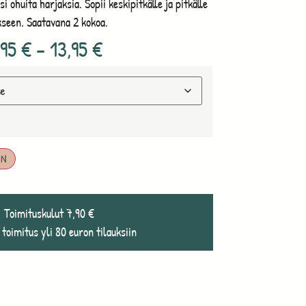
si ohuita harjaksia. Sopii keskipitkälle ja pitkälle
ukseen. Saatavana 2 kokoa.
,95
€
–
13,95
€
IN
Toimituskulut 7,90 €
 toimitus yli 80 euron tilauksiin