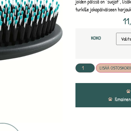
joiden päissä on ”suojat”, lisäk
turkille jokapäiväiseen harja
11
KOKO
LISÄÄ OSTOSKORI
Ilmainen