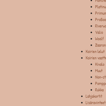
Monste
Platin
Primum
ProBoo
Riverw
Valio
Woolf
Zaaron
Koirien lelut
Koirien vaatt
Kivalo
Muut
Non-st
Pompp
Rukka
Lahjakortit
Lisäravinteet