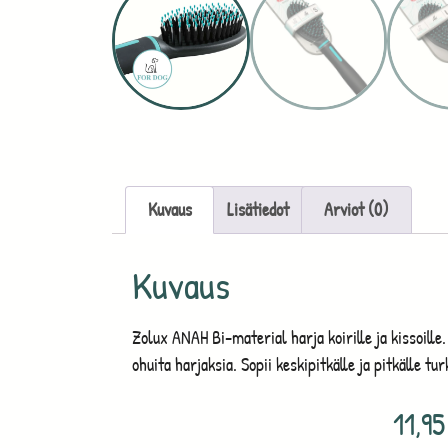
Kuvaus
Lisätiedot
Arviot (0)
Kuvaus
Zolux ANAH Bi-material harja koirille ja kissoille. 
ohuita harjaksia. Sopii keskipitkälle ja pitkälle t
11,9