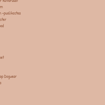
r kuivaruuat
um
 -puolikostea
ster
ood
eet
op Dogwear
a