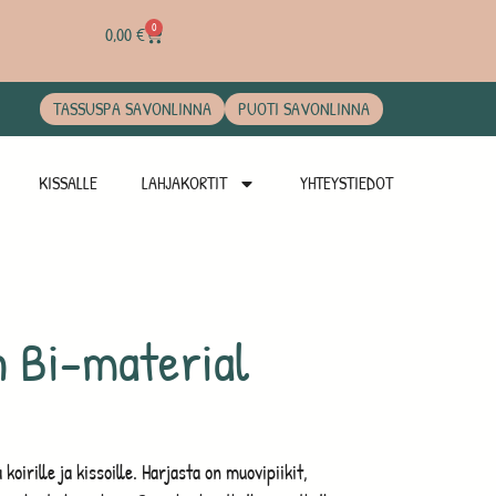
0
0,00
€
TASSUSPA SAVONLINNA
PUOTI SAVONLINNA
KISSALLE
LAHJAKORTIT
YHTEYSTIEDOT
 Bi-material
oirille ja kissoille. Harjasta on muovipiikit,