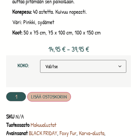
auttaa pitämään sen paikoillaan.
Konepesu:
40 astetta. Kuivuu nopeasti.
Väri: Pinkki, sydämet
Koot:
50 x 75 cm, 75 x 100 cm, 100 x 150 cm
14,95
€
–
39,95
€
KOKO:
LISÄÄ OSTOSKORIIN
SKU
N/A
Tuoteosasto
Makuualustat
Avainsanat
BLACK FRIDAY
,
Foxy Fur
,
Karva-alusta
,