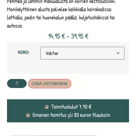
Pehmeä ja lämmin makuualusta on koirien kestosuosikki.
Monikäyttöinen alusta palvelee kaikkialla koirakodissa:
lattialla, pedin tai huonekalun päällä, kuljetushäkissä tai
autossa.
14,95
€
–
39,95
€
KOKO:
LISÄÄ OSTOSKORIIN
Toimituskulut 7,90 €
Ilmainen toimitus yli 80 euron tilauksiin