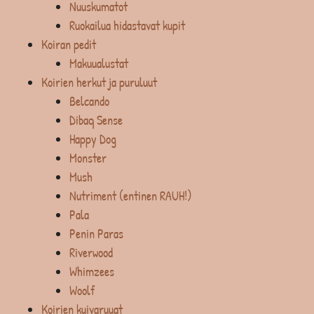
Nuuskumatot
Ruokailua hidastavat kupit
Koiran pedit
Makuualustat
Koirien herkut ja puruluut
Belcando
Dibaq Sense
Happy Dog
Monster
Mush
Nutriment (entinen RAUH!)
Pala
Penin Paras
Riverwood
Whimzees
Woolf
Koirien kuivaruuat