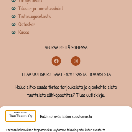
Yhteystiedot
Tilaus- ja toimitusehdot
Tietosuojaseloste
Ostoskori
Kassa
SEURAA MEITÄ SOMESSA
TILAA UUTISKIRJE SAAT -10% EKASTA TILAUKSESTA
Haluaisitko saada tietoa tarjouksista ja ajankohtaisista
tuotteista sähköpostitse? Tilaa uutiskirje.
TILAA UUTISKIRJE -SAAT -10% EKASTA TILAUKSESTA
Hallinnoi evästeiden suostumusta
KOIRILLE
Parhaan kokemuksen tarjoamiseksi käytämme teknologioita, kuten evästeitä,