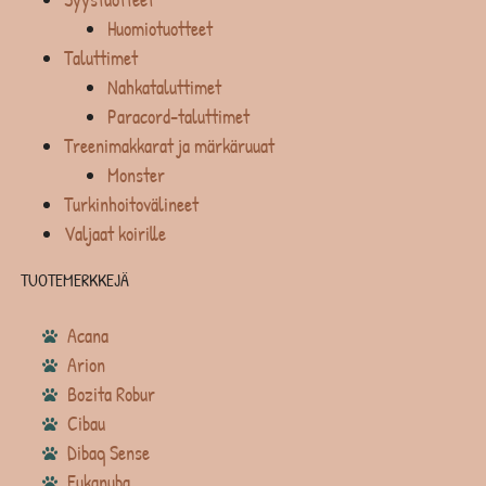
Huomiotuotteet
Taluttimet
Nahkataluttimet
Paracord-taluttimet
Treenimakkarat ja märkäruuat
Monster
Turkinhoitovälineet
Valjaat koirille
TUOTEMERKKEJÄ
Acana
Arion
Bozita Robur
Cibau
Dibaq Sense
Eukanuba