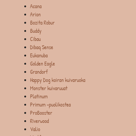
Acana
Arion
Bozita Robur
Buddy
Cibau
Dibaq Sense
Eukanuba
Golden Eagle
Grandorf
Happy Dog koiran kuivaruoka
Monster kuivaruuat
Platinum
Primum -puolikostea
ProBooster
Riverwood
Valio