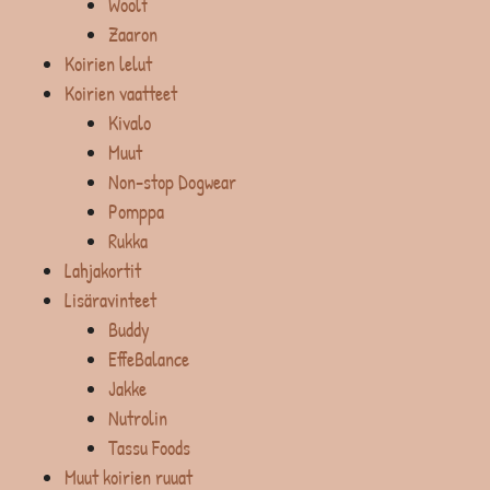
Woolf
Zaaron
Koirien lelut
Koirien vaatteet
Kivalo
Muut
Non-stop Dogwear
Pomppa
Rukka
Lahjakortit
Lisäravinteet
Buddy
EffeBalance
Jakke
Nutrolin
Tassu Foods
Muut koirien ruuat