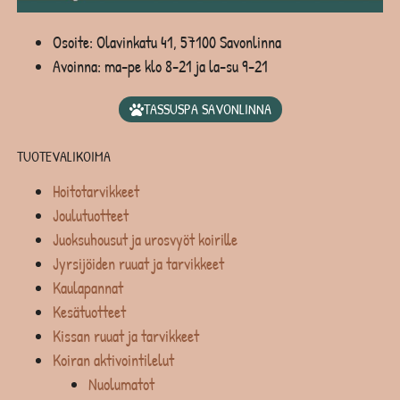
Osoite: Olavinkatu 41, 57100 Savonlinna
Avoinna: ma-pe klo 8-21 ja la-su 9-21
TASSUSPA SAVONLINNA
TUOTEVALIKOIMA
Hoitotarvikkeet
Joulutuotteet
Juoksuhousut ja urosvyöt koirille
Jyrsijöiden ruuat ja tarvikkeet
Kaulapannat
Kesätuotteet
Kissan ruuat ja tarvikkeet
Koiran aktivointilelut
Nuolumatot