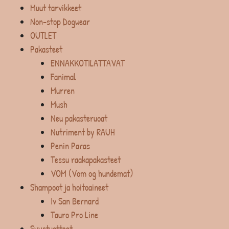
Muut tarvikkeet
Non-stop Dogwear
OUTLET
Pakasteet
ENNAKKOTILATTAVAT
Fanimal
Murren
Mush
Neu pakasteruoat
Nutriment by RAUH
Penin Paras
Tessu raakapakasteet
VOM (Vom og hundemat)
Shampoot ja hoitoaineet
Iv San Bernard
Tauro Pro Line
Syystuotteet