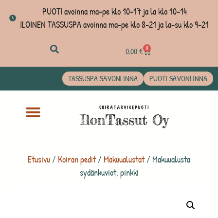
PUOTI avoinna ma-pe klo 10-17 ja la klo 10-14
ILOINEN TASSUSPA avoinna ma-pe klo 8-21 ja la-su klo 9-21
0
0,00
€
TASSUSPA SAVONLINNA
PUOTI SAVONLINNA
Etusivu
/
Koiran pedit
/
Makuualustat
/ Makuualusta
sydänkuviot, pinkki